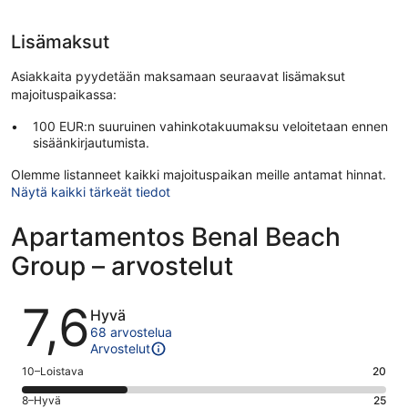
Lisämaksut
Asiakkaita pyydetään maksamaan seuraavat lisämaksut
majoituspaikassa:
100 EUR:n suuruinen vahinkotakuumaksu veloitetaan ennen
sisäänkirjautumista.
Olemme listanneet kaikki majoituspaikan meille antamat hinnat.
Näytä kaikki tärkeät tiedot
Apartamentos Benal Beach
Group – arvostelut
Arvostelut
7,6
Hyvä
68 arvostelua
Arvostelut
Arvosana
10–Loistava
20
10
Arvosana
8–Hyvä
25