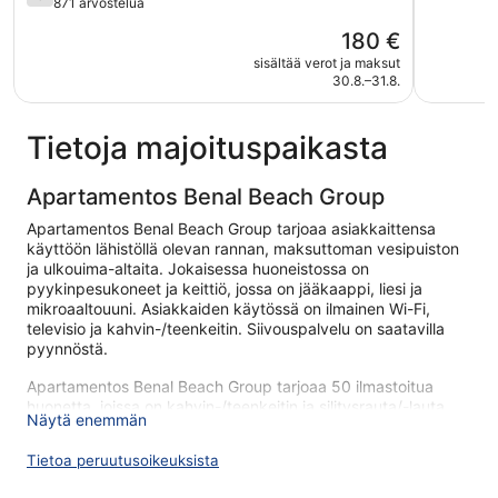
kautta
871 arvostelua
5,
5,
Erittäin
Hinta
180 €
Hyvä,
hyvä,
on
871
sisältää verot ja maksut
1 042
180 €
30.8.–31.8.
arvostelua
arvostelu
Tietoja majoituspaikasta
Apartamentos Benal Beach Group
Apartamentos Benal Beach Group tarjoaa asiakkaittensa
käyttöön lähistöllä olevan rannan, maksuttoman vesipuiston
ja ulkouima-altaita. Jokaisessa huoneistossa on
pyykinpesukoneet ja keittiö, jossa on jääkaappi, liesi ja
mikroaaltouuni. Asiakkaiden käytössä on ilmainen Wi-Fi,
televisio ja kahvin-/teenkeitin. Siivouspalvelu on saatavilla
pyynnöstä.
Apartamentos Benal Beach Group tarjoaa 50 ilmastoitua
huonetta, joissa on kahvin-/teenkeitin ja silitysrauta/-lauta.
Näytä enemmän
Keittiö, jossa on täysikokoinen jääkaappipakastin, liesi,
mikroaaltouuni ja astiat/ruokailuvälineet.
Tietoa peruutusoikeuksista
Kylpyhuoneista löytyy kylpyamme tai suihku. Asiakkaat
voivat surffata verkossa käyttämällä huonehintaan sisältyvää