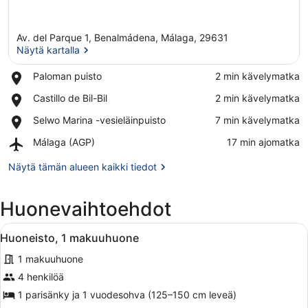
Av. del Parque 1, Benalmádena, Málaga, 29631
Näytä kartalla
Place,
Paloman puisto
‪2 min kävelymatka‬
Paloman
Näytä kartalla
Place,
Castillo de Bil-Bil
‪2 min kävelymatka‬
puisto
Castillo
Place,
Selwo Marina -vesieläinpuisto
‪7 min kävelymatka‬
de
Selwo
Bil-
Airport,
Málaga (AGP)
‪17 min ajomatka‬
Marina
Bil
Málaga
-
(AGP)
Näytä tämän alueen kaikki tiedot
vesieläinpuisto
Huonevaihtoehdot
Avaa
Siististi pinottu pyyhekasetti hotel
2
Huoneisto, 1 makuuhuone
kaikki
1 makuuhuone
huonetyypin
Huoneisto,
4 henkilöä
1
1 parisänky ja 1 vuodesohva (125–150 cm leveä)