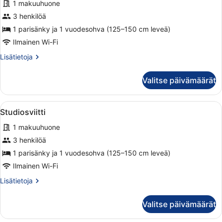
1 makuuhuone
huonetyypin
Studio
3 henkilöä
kuvat
1 parisänky ja 1 vuodesohva (125–150 cm leveä)
Ilmainen Wi-Fi
Lisätietoja
Lisätietoja
huoneesta
Studio
Valitse päivämäärät
Avaa
Hotellihuone, jossa on sänky, tyynyj
2
Studiosviitti
kaikki
1 makuuhuone
huonetyypin
Studiosviitti
3 henkilöä
kuvat
1 parisänky ja 1 vuodesohva (125–150 cm leveä)
Ilmainen Wi-Fi
Lisätietoja
Lisätietoja
huoneesta
Studiosviitti
Valitse päivämäärät