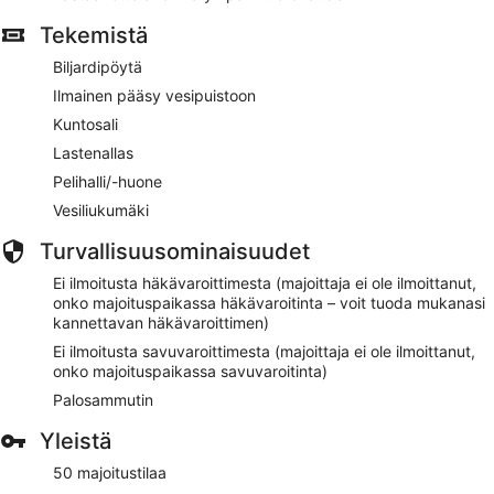
Tekemistä
Biljardipöytä
Ilmainen pääsy vesipuistoon
Kuntosali
Lastenallas
Pelihalli/-huone
Vesiliukumäki
Turvallisuusominaisuudet
Ei ilmoitusta häkävaroittimesta (majoittaja ei ole ilmoittanut,
onko majoituspaikassa häkävaroitinta – voit tuoda mukanasi
kannettavan häkävaroittimen)
Ei ilmoitusta savuvaroittimesta (majoittaja ei ole ilmoittanut,
onko majoituspaikassa savuvaroitinta)
Palosammutin
Yleistä
50 majoitustilaa