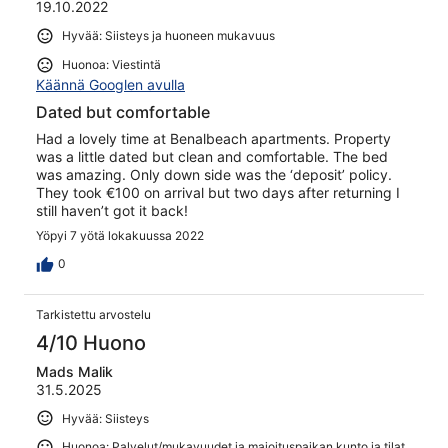
19.10.2022
Hyvää: Siisteys ja huoneen mukavuus
Huonoa: Viestintä
Käännä Googlen avulla
Dated but comfortable
Had a lovely time at Benalbeach apartments. Property
was a little dated but clean and comfortable. The bed
was amazing. Only down side was the ‘deposit’ policy.
They took €100 on arrival but two days after returning I
still haven’t got it back!
Yöpyi 7 yötä lokakuussa 2022
0
Tarkistettu arvostelu
4/10 Huono
Mads Malik
31.5.2025
Hyvää: Siisteys
Huonoa: Palvelut/mukavuudet ja majoituspaikan kunto ja tilat