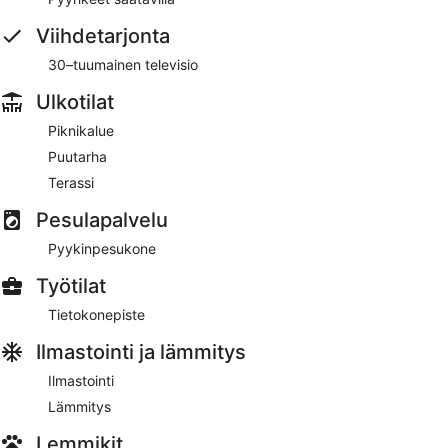
Viihdetarjonta
30–tuumainen televisio
Ulkotilat
Piknikalue
Puutarha
Terassi
Pesulapalvelu
Pyykinpesukone
Työtilat
Tietokonepiste
Ilmastointi ja lämmitys
Ilmastointi
Lämmitys
Lemmikit