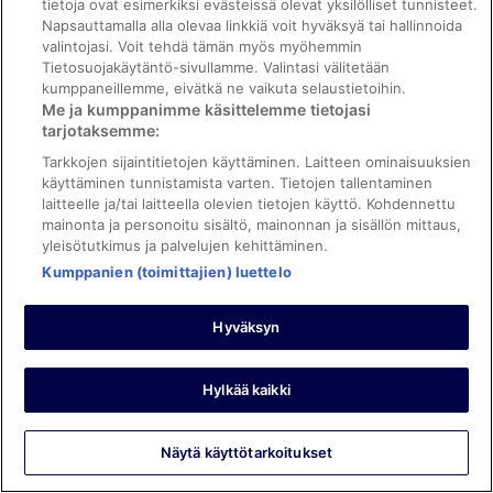
tietoja ovat esimerkiksi evästeissä olevat yksilölliset tunnisteet.
Napsauttamalla alla olevaa linkkiä voit hyväksyä tai hallinnoida
valintojasi. Voit tehdä tämän myös myöhemmin
Tietosuojakäytäntö-sivullamme. Valintasi välitetään
kumppaneillemme, eivätkä ne vaikuta selaustietoihin.
Yöpyi 5 yötä lokakuussa 2025
Me ja kumppanimme käsittelemme tietojasi
0
tarjotaksemme:
Tarkkojen sijaintitietojen käyttäminen. Laitteen ominaisuuksien
Tarkistettu arvostelu
käyttäminen tunnistamista varten. Tietojen tallentaminen
laitteelle ja/tai laitteella olevien tietojen käyttö. Kohdennettu
6/10 Kohtalainen
mainonta ja personoitu sisältö, mainonnan ja sisällön mittaus,
Tarkistettu asiakas
yleisötutkimus ja palvelujen kehittäminen.
26.8.2025
Kumppanien (toimittajien) luettelo
Hyvää: Siisteys
Käännä Googlen avulla
Hyväksyn
Greit
Mye støy, skrik fra barn, hunder i gangene. Uoversiktlig
Hylkää kaikki
men helt greit. Sikkert suverent hvis du har små barn.
Sentralt beliggende.
Yöpyi 2 yötä elokuussa 2025
Näytä käyttötarkoitukset
0