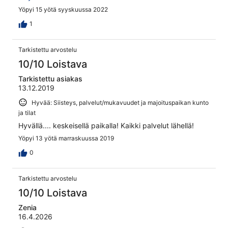
are timeshare appartments
Yöpyi 15 yötä syyskuussa 2022
1
Tarkistettu arvostelu
10/10 Loistava
Tarkistettu asiakas
13.12.2019
Hyvää: Siisteys, palvelut/mukavuudet ja majoituspaikan kunto
ja tilat
Hyvällä.... keskeisellä paikalla! Kaikki palvelut lähellä!
Yöpyi 13 yötä marraskuussa 2019
0
Tarkistettu arvostelu
10/10 Loistava
Zenia
16.4.2026