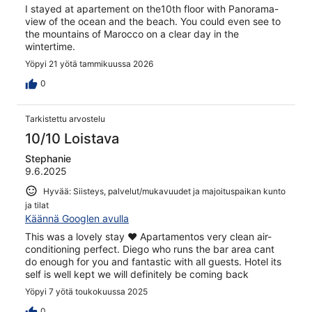
I stayed at apartement on the10th floor with Panorama-
view of the ocean and the beach. You could even see to
the mountains of Marocco on a clear day in the
wintertime.
Yöpyi 21 yötä tammikuussa 2026
0
Tarkistettu arvostelu
10/10 Loistava
Stephanie
9.6.2025
Hyvää: Siisteys, palvelut/mukavuudet ja majoituspaikan kunto
ja tilat
Käännä Googlen avulla
This was a lovely stay ❤️ Apartamentos very clean air-
conditioning perfect. Diego who runs the bar area cant
do enough for you and fantastic with all guests. Hotel its
self is well kept we will definitely be coming back
Yöpyi 7 yötä toukokuussa 2025
0