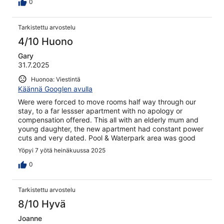
0
Tarkistettu arvostelu
4/10 Huono
Gary
31.7.2025
Huonoa: Viestintä
Käännä Googlen avulla
Were were forced to move rooms half way through our
stay, to a far lessser apartment with no apology or
compensation offered. This all with an elderly mum and
young daughter, the new apartment had constant power
cuts and very dated. Pool & Waterpark area was good
Yöpyi 7 yötä heinäkuussa 2025
0
Tarkistettu arvostelu
8/10 Hyvä
Joanne