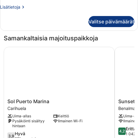
Lisätietoja
Lisätietoja
huoneesta
Huone
Valitse päivämäärät
Samankaltaisia majoituspaikkoja
Sol Puerto Marina
Sunset Be
Sol
Sunset
Sol Puerto Marina
Sunset 
Puerto
Beach
Carihuela
Benalmád
Marina
Club
Uima-allas
Keittiö
Uima-al
Carihuela
Hotel
Pysäköinti sisältyy
Ilmainen Wi-Fi
Ilmainen
Apartmen
hintaan
Benalmád
4.2
Erittä
4,2
3.9
Hyvä
Costa
kautta
1 042 
3,9