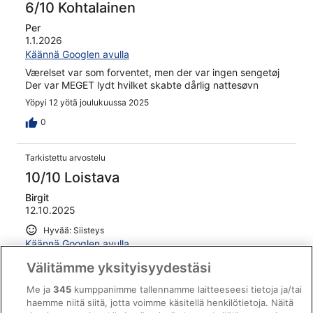
6/10 Kohtalainen
Per
1.1.2026
Käännä Googlen avulla
Værelset var som forventet, men der var ingen sengetøj
Der var MEGET lydt hvilket skabte dårlig nattesøvn
Yöpyi 12 yötä joulukuussa 2025
0
Tarkistettu arvostelu
10/10 Loistava
Birgit
12.10.2025
Hyvää: Siisteys
Käännä Googlen avulla
Hadde et veldig bra opphold, fint badeanlegg. Hadde
Välitämme yksityisyydestäsi
bestilt 3 leiligheter, de ble fordelt på 2 blokker og
forskjellige etasjer. Det var en ulempe, anlegget er stort
Me ja
345
kumppanimme tallennamme laitteeseesi tietoja ja/tai
og kan virke uoversiktelig i starten.
haemme niitä siitä, jotta voimme käsitellä henkilötietoja. Näitä