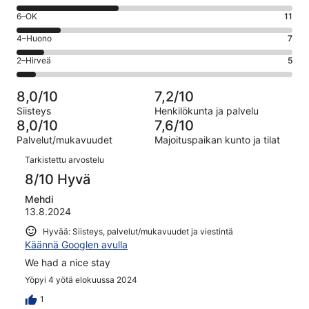
-
8
Loistava.
Arvosana
6–OK
11
-
20
6
Hyvä.
Arvosana
4–Huono
7
kautta
-
25
4
68
OK.
Arvosana
2–Hirveä
5
kautta
-
arvostelua
11
2
68
Huono.
kautta
-
arvostelua
7
8,0/10
7,2/10
68
Hirveä.
kautta
Siisteys
Henkilökunta ja palvelu
arvostelua
5
68
8,0/10
7,6/10
kautta
arvostelua
Palvelut/mukavuudet
Majoituspaikan kunto ja tilat
68
Arvostelut
arvostelua
Tarkistettu arvostelu
8/10 Hyvä
Mehdi
13.8.2024
Hyvää: Siisteys, palvelut/mukavuudet ja viestintä
Käännä Googlen avulla
We had a nice stay
Yöpyi 4 yötä elokuussa 2024
1