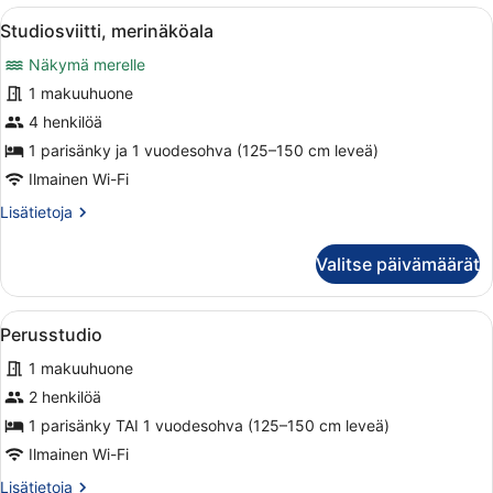
Avaa
Siististi pedattu sänky, jossa on val
2
Studiosviitti, merinäköala
kaikki
Näkymä merelle
huonetyypin
Studiosviitti,
1 makuuhuone
merinäköala
4 henkilöä
kuvat
1 parisänky ja 1 vuodesohva (125–150 cm leveä)
Ilmainen Wi-Fi
Lisätietoja
Lisätietoja
huoneesta
Studiosviitti,
Valitse päivämäärät
merinäköala
Avaa
Makuuhuone, jossa on sänky, vaatek
4
Perusstudio
kaikki
1 makuuhuone
huonetyypin
Perusstudio
2 henkilöä
kuvat
1 parisänky TAI 1 vuodesohva (125–150 cm leveä)
Ilmainen Wi-Fi
Lisätietoja
Lisätietoja