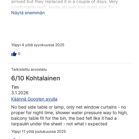
arrived but they replaced it in a couple of days. Very
comfortable bed , lovely shower and great size TV .
Benal Beach staff was very helpful and we would stay
Näytä enemmän
there again. There is a bar area with snacks but there is
no Club house for entertainment in the evening.
Yöpyi 4 yötä syyskuussa 2025
0
Tarkistettu arvostelu
6/10 Kohtalainen
Tim
3.1.2026
Käännä Googlen avulla
No bed side table or lamp, only net window curtains - no
proper for night time, shower water pressure way to high,
balcony table fit for the bin, the bed felt like it had a
tarpaulin under the sheet - not what I expected
Yöpyi 11 yötä joulukuussa 2025