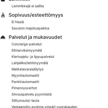
Lemmikkejä ei sallita
Sopivuus/esteettömyys
Ei hissiä
Savuton majoituspaikka
Palvelut ja mukavuudet
Concierge-palvelut
Elintarvikemyymälä
Kiertoajelu- ja lippupalvelut
Lahjaliike/lehtimyymälä
Matkatavarasäilytys
Myyntiautomaatti
Pankkiautomaatti
Pimennysverhot
Siivouspalvelu pyynnöstä
Silitysrauta/-lauta
Vastaanotto avoinna ympäri vuorokauden