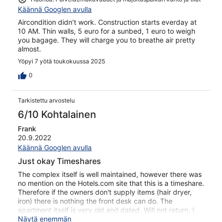
Käännä Googlen avulla
Aircondition didn’t work. Construction starts everday at
10 AM. Thin walls, 5 euro for a sunbed, 1 euro to weigh
you bagage. They will charge you to breathe air pretty
almost.
Yöpyi 7 yötä toukokuussa 2025
0
Tarkistettu arvostelu
6/10 Kohtalainen
Frank
20.9.2022
Käännä Googlen avulla
Just okay Timeshares
The complex itself is well maintained, however there was
no mention on the Hotels.com site that this is a timeshare.
Therefore if the owners don't supply items (hair dryer,
iron) there is nothing the front desk can do. The
apartment itself is very old and dated. Will not return. I
suggest Hotels.com update their site to indicate these
Näytä enemmän