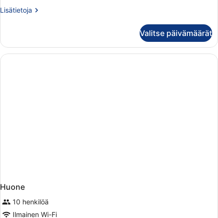
Lisätietoja
Lisätietoja
huoneesta
1
Valitse päivämäärät
bedroom
Huone
10 henkilöä
Ilmainen Wi-Fi