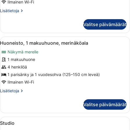
makuuhuone
Ilmainen Wi-Fi
kuvat
Lisätietoja
Lisätietoja
huoneesta
Huoneisto,
Valitse päivämäärät
1
makuuhuone
Avaa
Siististi pedattu sänky, jossa on val
2
Huoneisto, 1 makuuhuone, merinäköala
kaikki
Näkymä merelle
huonetyypin
Huoneisto,
1 makuuhuone
1
4 henkilöä
makuuhuone,
1 parisänky ja 1 vuodesohva (125–150 cm leveä)
merinäköala
Ilmainen Wi-Fi
kuvat
Lisätietoja
Lisätietoja
huoneesta
Huoneisto,
Valitse päivämäärät
1
makuuhuone,
merinäköala
Avaa
Hotellihuoneessa on sänky, sohva j
2
Studio
kaikki