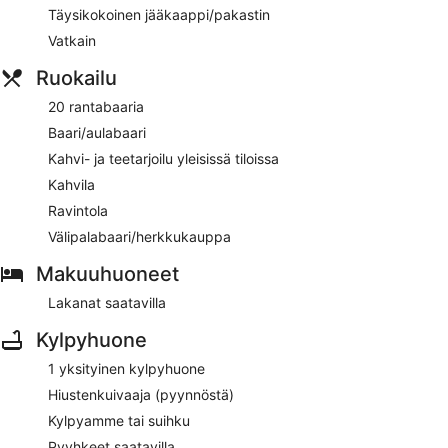
aamiaisen, brunssin, lounaan ja kevyitä aterioita, ja sieltä on
Täysikokoinen jääkaappi/pakastin
näkymä uima-altaalle. Asiakkaat voivat tilata juomia baarista.
Vatkain
Lasten ruokalista on saatavilla. Muun muassa happy hour -
tarjouksia kuuluu tämän ravintolan palveluihin. Auki joka
Ruokailu
päivä.
20 rantabaaria
Baari/aulabaari
Kahvi- ja teetarjoilu yleisissä tiloissa
Kahvila
Ravintola
Välipalabaari/herkkukauppa
Makuuhuoneet
Lakanat saatavilla
Kylpyhuone
1 yksityinen kylpyhuone
Hiustenkuivaaja (pyynnöstä)
Kylpyamme tai suihku
Pyyhkeet saatavilla