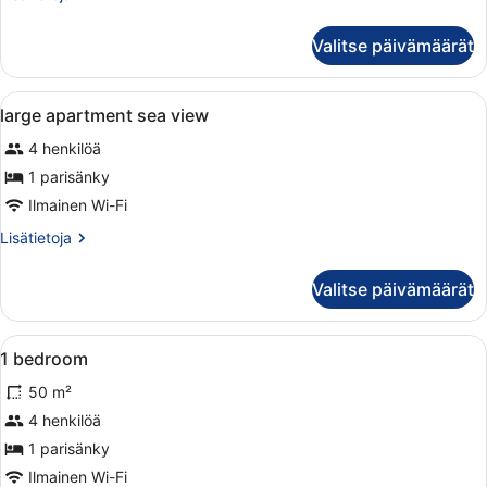
huoneesta
Perusstudio
Valitse päivämäärät
Avaa
Pimennysverhot, silitysrauta/-lauta
4
large apartment sea view
kaikki
4 henkilöä
huonetyypin
large
1 parisänky
apartment
Ilmainen Wi-Fi
sea
Lisätietoja
Lisätietoja
view
huoneesta
kuvat
large
Valitse päivämäärät
apartment
sea
view
Avaa
Pimennysverhot, silitysrauta/-lauta
4
1 bedroom
kaikki
50 m²
huonetyypin
1
4 henkilöä
bedroom
1 parisänky
kuvat
Ilmainen Wi-Fi