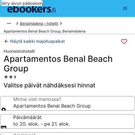
Siirry sivun pääosioon
Benalmádena – hotellit
Apartamentos Benal Beach Group, Benalmádena
Näytä kaikki majoituspaikat
Huoneistohotelli
Apartamentos Benal Beach
Group
2.5
tähden
Valitse päivät nähdäksesi hinnat
majoituspaikka
Minne olet menossa?
Apartamentos Benal Beach Group
Päivämäärät
to 20. elok. - pe 21. elok.