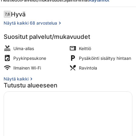
Arvostelut
Hyvä
7,6
7,6 kautta 10.
Näytä kaikki 68 arvostelua
Suositut palvelut/mukavuudet
5 ulkouima-allasta
Uima-allas
Keittiö
Pyykinpesukone
Pysäköinti sisältyy hintaan
Ilmainen Wi-Fi
Ravintola
Näytä kaikki
Tutustu alueeseen