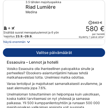
560 €
3.5 tähden majoituspaikka
Riad Lumière
per
henkilö
Medina
Hinta
843 €
oli
580 €
843 €,
Sisältää suorat menopaluulennot ja 6 yön
per henkilö
hinta
majoitus
23.9.–29.9.
löydetty 1 päivä sitten
on
Näytä enemmän
nyt
580 €
Valitse päivämäärät
per
henkilö
Essaouira – Lennot ja hotelli
Voisiko Essaouira olla ihanteellinen pakopaikka sinulle ja
perheellesi? Ebookers-asiantuntijatiimi haluaa tehdä
matkahaaveistasi totta. Unelmiesi matka odottaa.
Varaa lentoliput ja majoitukset samanaikaisesti avullamme, ja
saat alennusta jopa 7.6%.
Unelmaloman toteuttaminen on helpompaa kuin uskotkaan,
koska kaikki tarvitsemasi on nyt yhdessä ja samassa
paikassa. Yli 500 kumppanilentoyhtiön ja runsaan 500 000
majoituspaikan valikoiman ansiosta voit suunnata