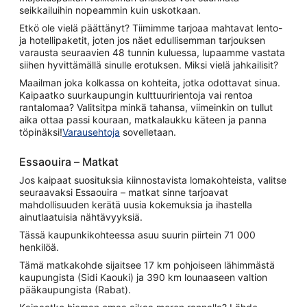
seikkailuihin nopeammin kuin uskotkaan.
Etkö ole vielä päättänyt? Tiimimme tarjoaa mahtavat lento-
ja hotellipaketit, joten jos näet edullisemman tarjouksen
varausta seuraavien 48 tunnin kuluessa, lupaamme vastata
siihen hyvittämällä sinulle erotuksen. Miksi vielä jahkailisit?
Maailman joka kolkassa on kohteita, jotka odottavat sinua.
Kaipaatko suurkaupungin kulttuuririentoja vai rentoa
rantalomaa? Valitsitpa minkä tahansa, viimeinkin on tullut
aika ottaa passi kouraan, matkalaukku käteen ja panna
töpinäksi!
Varausehtoja
sovelletaan.
Essaouira – Matkat
Jos kaipaat suosituksia kiinnostavista lomakohteista, valitse
seuraavaksi Essaouira – matkat sinne tarjoavat
mahdollisuuden kerätä uusia kokemuksia ja ihastella
ainutlaatuisia nähtävyyksiä.
Tässä kaupunkikohteessa asuu suurin piirtein 71 000
henkilöä.
Tämä matkakohde sijaitsee 17 km pohjoiseen lähimmästä
kaupungista (Sidi Kaouki) ja 390 km lounaaseen valtion
pääkaupungista (Rabat).