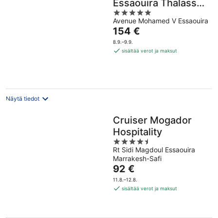
Essaouira Thalassa
5
Sea & Spa -
Avenue Mohamed V Essaouira
out
MGallery Collection
Hinta
154 €
of
on
5
8.9.–9.9.
154 €
sisältää verot ja maksut
per
yö
Näytä tiedot
Cruiser Mogador
Hospitality
4.5
Rt Sidi Magdoul Essaouira
out
Marrakesh-Safi
of
Hinta
92 €
5
on
11.8.–12.8.
92 €
sisältää verot ja maksut
per
yö