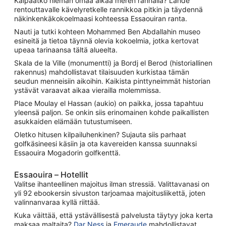
Kaipaatko hieman omaa aikaa meren rannalla? Lähde
rentouttavalle kävelyretkelle rannikkoa pitkin ja täydennä
näkinkenkäkokoelmaasi kohteessa Essaouiran ranta.
Nauti ja tutki kohteen Mohammed Ben Abdallahin museo
esineitä ja tietoa täynnä olevia kokoelmia, jotka kertovat
upeaa tarinaansa tältä alueelta.
Skala de la Ville (monumentti) ja Bordj el Berod (historiallinen
rakennus) mahdollistavat tilaisuuden kurkistaa tämän
seudun menneisiin aikoihin. Kaikista pinttyneimmät historian
ystävät varaavat aikaa vierailla molemmissa.
Place Moulay el Hassan (aukio) on paikka, jossa tapahtuu
yleensä paljon. Se onkin siis erinomainen kohde paikallisten
asukkaiden elämään tutustumiseen.
Oletko hitusen kilpailuhenkinen? Sujauta siis parhaat
golfkäsineesi käsiin ja ota kavereiden kanssa suunnaksi
Essaouira Mogadorin golfkenttä.
Essaouira – Hotellit
Valitse ihanteellinen majoitus ilman stressiä. Valittavanasi on
yli 92 ebookersin sivuston tarjoamaa majoitusliikettä, joten
valinnanvaraa kyllä riittää.
Kuka väittää, että ystävällisestä palvelusta täytyy joka kerta
maksaa maltaita?
Dar Ness
ja
Emeraude
mahdollistavat