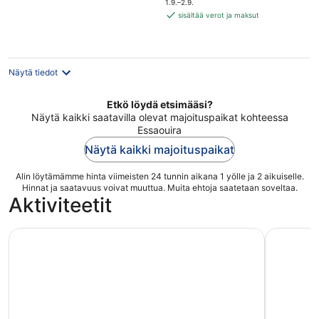
1.9.–2.9.
128 €
sisältää verot ja maksut
per
yö
Näytä tiedot
Etkö löydä etsimääsi?
Näytä kaikki saatavilla olevat majoituspaikat kohteessa
Essaouira
Näytä kaikki majoituspaikat
Alin löytämämme hinta viimeisten 24 tunnin aikana 1 yölle ja 2 aikuiselle.
Hinnat ja saatavuus voivat muuttua. Muita ehtoja saatetaan soveltaa.
Aktiviteetit
Agadirista: Essaouira Retki koko päivän retki
Koko päi