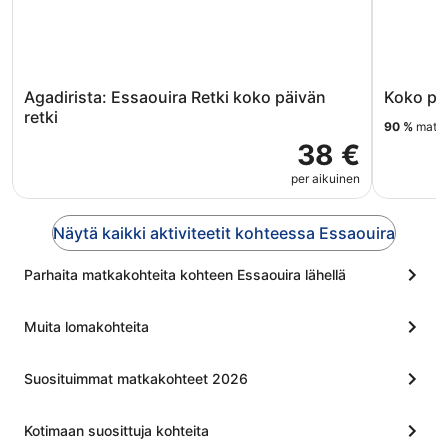
Agadirista: Essaouira Retki koko päivän
Koko pä
retki
90 %
matkai
38 €
per aikuinen
Näytä kaikki aktiviteetit kohteessa Essaouira
Parhaita matkakohteita kohteen Essaouira lähellä
Muita lomakohteita
Suosituimmat matkakohteet 2026
Kotimaan suosittuja kohteita