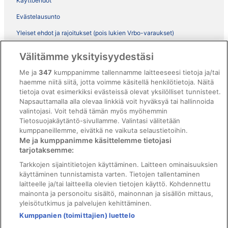
Käyttöehdot
Evästelausunto
Yleiset ehdot ja rajoitukset (pois lukien Vrbo-varaukset)
Vrbon sopimusehdot
Välitämme yksityisyydestäsi
Saavutettavuus
Me ja
347
kumppanimme tallennamme laitteeseesi tietoja ja/tai
haemme niitä siitä, jotta voimme käsitellä henkilötietoja. Näitä
ebookers BONUS+ -ohjelman ehdot
tietoja ovat esimerkiksi evästeissä olevat yksilölliset tunnisteet.
Oikeudelliset tiedot / ota meihin yhteyttä
Napsauttamalla alla olevaa linkkiä voit hyväksyä tai hallinnoida
valintojasi. Voit tehdä tämän myös myöhemmin
Sisältövaatimukset ja ilmoituksen tekeminen sisällöstä
Tietosuojakäytäntö-sivullamme. Valintasi välitetään
kumppaneillemme, eivätkä ne vaikuta selaustietoihin.
Tuki
Me ja kumppanimme käsittelemme tietojasi
tarjotaksemme:
Ota yhteyttä
Tarkkojen sijaintitietojen käyttäminen. Laitteen ominaisuuksien
Varauksen muuttaminen tai peruuttaminen
käyttäminen tunnistamista varten. Tietojen tallentaminen
laitteelle ja/tai laitteella olevien tietojen käyttö. Kohdennettu
Varaa lento lentoyhtiön hyvityskupongeilla
mainonta ja personoitu sisältö, mainonnan ja sisällön mittaus,
yleisötutkimus ja palvelujen kehittäminen.
Hyvityksen hakeminen ja aikarajat
Kumppanien (toimittajien) luettelo