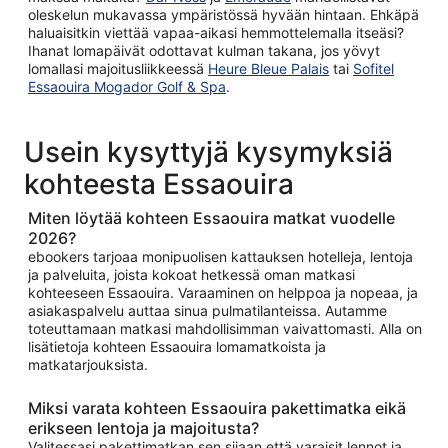
oleskelun mukavassa ympäristössä hyvään hintaan. Ehkäpä
haluaisitkin viettää vapaa-aikasi hemmottelemalla itseäsi?
Ihanat lomapäivät odottavat kulman takana, jos yövyt
lomallasi majoitusliikkeessä
Heure Bleue Palais
tai
Sofitel
Essaouira Mogador Golf & Spa
.
Usein kysyttyjä kysymyksiä
kohteesta Essaouira
Miten löytää kohteen Essaouira matkat vuodelle
2026?
ebookers tarjoaa monipuolisen kattauksen hotelleja, lentoja
ja palveluita, joista kokoat hetkessä oman matkasi
kohteeseen Essaouira. Varaaminen on helppoa ja nopeaa, ja
asiakaspalvelu auttaa sinua pulmatilanteissa. Autamme
toteuttamaan matkasi mahdollisimman vaivattomasti. Alla on
lisätietoja kohteen Essaouira lomamatkoista ja
matkatarjouksista.
Miksi varata kohteen Essaouira pakettimatka eikä
erikseen lentoja ja majoitusta?
Valitessasi pakettimatkan sen sijaan että varaisit lennot ja