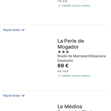
5
1.9.–2.9.
88 €
sisältää verot ja maksut
per
yö
Näytä tiedot
La Perle de
Mogador
3
Route de MarrakechEssaouira
out
Essaouira
of
Hinta
69 €
5
on
9.8.–10.8.
69 €
sisältää verot ja maksut
per
yö
Näytä tiedot
Le Médina