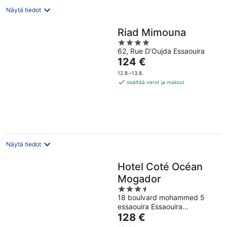
Näytä tiedot
Riad Mimouna
4
62, Rue D'Oujda Essaouira
out
Hinta
124 €
of
on
5
12.8.–13.8.
124 €
sisältää verot ja maksut
per
yö
Näytä tiedot
Hotel Coté Océan
Mogador
3.5
18 boulvard mohammed 5
out
essaouira Essaouira
of
Hinta
marrakech safi
128 €
5
on