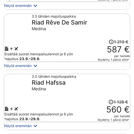
on
Näytä enemmän
nyt
588 €
3.5 tähden majoituspaikka
Riad Rêve De Samir
per
henkilö
Medina
Hinta
1 219 €
oli
587 €
1 219 €,
Sisältää suorat menopaluulennot ja 6 yön
per henkilö
hinta
majoitus
23.9.–29.9.
löydetty 1 päivä sitten
on
Näytä enemmän
nyt
587 €
3.0 tähden majoituspaikka
Riad Hafssa
per
henkilö
Medina
Hinta
1 128 €
oli
560 €
1 128 €,
Sisältää suorat menopaluulennot ja 6 yön
per henkilö
hinta
majoitus
23.9.–29.9.
löydetty 1 päivä sitten
on
Näytä enemmän
nyt