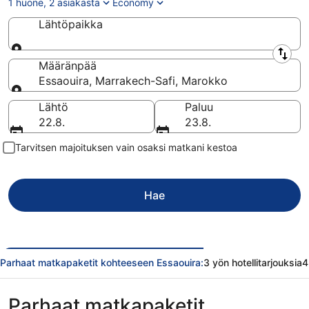
1 huone, 2 asiakasta
Economy
Lähtöpaikka
Lähtöpaikka
Määränpää
Essaouira, Marrakech-Safi, Marokko
Määränpää
Lähtö
Paluu
22.8.
23.8.
Tarvitsen majoituksen vain osaksi matkani kestoa
Hae
Parhaat matkapaketit kohteeseen Essaouira:
3 yön hotellitarjouksia
4
Parhaat matkapaketit