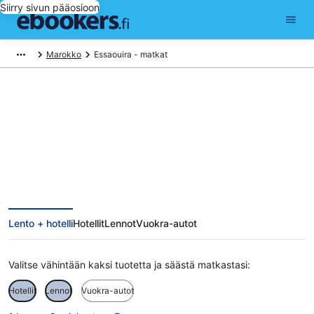
Siirry sivun pääosioon
Marokko
Essaouira - matkat
Essaouira matkat
Lento + hotelli
Hotellit
Lennot
Vuokra-autot
Valitse vähintään kaksi tuotetta ja säästä matkastasi:
Hotellit
Lennot
Vuokra-autot