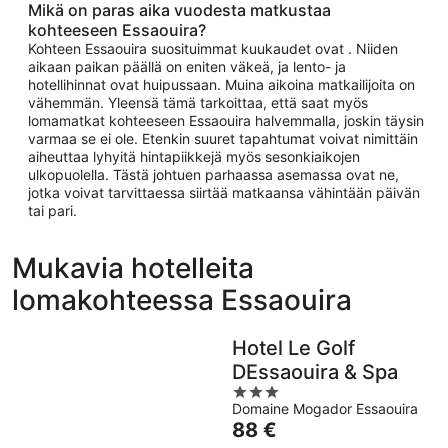
Mikä on paras aika vuodesta matkustaa
kohteeseen Essaouira?
Kohteen Essaouira suosituimmat kuukaudet ovat . Niiden
aikaan paikan päällä on eniten väkeä, ja lento- ja
hotellihinnat ovat huipussaan. Muina aikoina matkailijoita on
vähemmän. Yleensä tämä tarkoittaa, että saat myös
lomamatkat kohteeseen Essaouira halvemmalla, joskin täysin
varmaa se ei ole. Etenkin suuret tapahtumat voivat nimittäin
aiheuttaa lyhyitä hintapiikkejä myös sesonkiaikojen
ulkopuolella. Tästä johtuen parhaassa asemassa ovat ne,
jotka voivat tarvittaessa siirtää matkaansa vähintään päivän
tai pari.
Mukavia hotelleita
lomakohteessa Essaouira
Hotel Le Golf
DEssaouira & Spa
3
Domaine Mogador Essaouira
out
Hinta
88 €
of
on