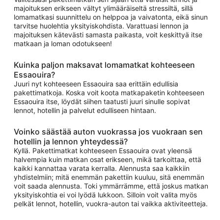
majoituksen erikseen vältyt ylimääräiseltä stressiltä, sillä
lomamatkasi suunnittelu on helppoa ja vaivatonta, eikä sinun
tarvitse huolehtia yksityiskohdista. Varattuasi lennon ja
majoituksen kätevästi samasta paikasta, voit keskittyä itse
matkaan ja loman odotukseen!
Kuinka paljon maksavat lomamatkat kohteeseen
Essaouira?
Juuri nyt kohteeseen Essaouira saa erittäin edullisia
pakettimatkoja. Koska voit koota matkapaketin kohteeseen
Essaouira itse, löydät siihen taatusti juuri sinulle sopivat
lennot, hotellin ja palvelut edulliseen hintaan.
Voinko säästää auton vuokrassa jos vuokraan sen
hotellin ja lennon yhteydessä?
Kyllä. Pakettimatkat kohteeseen Essaouira ovat yleensä
halvempia kuin matkan osat erikseen, mikä tarkoittaa, että
kaikki kannattaa varata kerralla. Alennusta saa kaikkiin
yhdistelmiin; mitä enemmän pakettiin kuuluu, sitä enemmän
voit saada alennusta. Toki ymmärrämme, että joskus matkan
yksityiskohtia ei voi lyödä lukkoon. Silloin voit valita myös
pelkät lennot, hotellin, vuokra-auton tai vaikka aktiviteetteja.