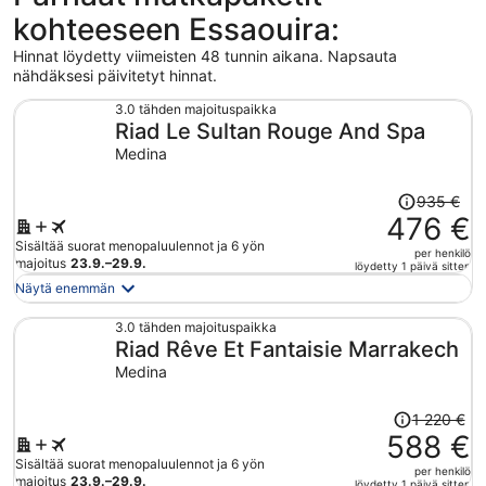
kohteeseen Essaouira:
Hinnat löydetty viimeisten 48 tunnin aikana. Napsauta
nähdäksesi päivitetyt hinnat.
3.0 tähden majoituspaikka
Riad Le Sultan Rouge And Spa
Medina
Hinta
935 €
oli
476 €
935 €,
Sisältää suorat menopaluulennot ja 6 yön
per henkilö
hinta
majoitus
23.9.–29.9.
löydetty 1 päivä sitten
on
Näytä enemmän
nyt
476 €
3.0 tähden majoituspaikka
Riad Rêve Et Fantaisie Marrakech
per
henkilö
Medina
Hinta
1 220 €
oli
588 €
1 220 €,
Sisältää suorat menopaluulennot ja 6 yön
per henkilö
hinta
majoitus
23.9.–29.9.
löydetty 1 päivä sitten