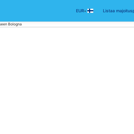
•
EUR
Listaa majoitus
seen Bologna