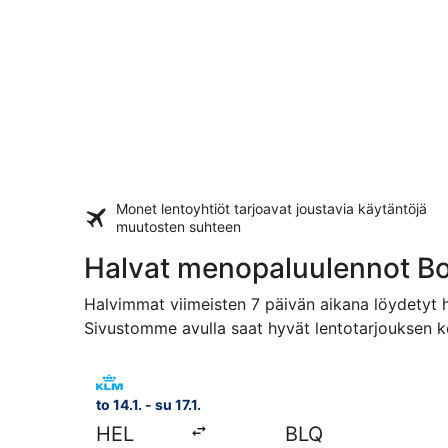
Monet lentoyhtiöt tarjoavat
joustavia käytäntöjä
muutosten suhteen
Halvat menopaluulennot B
Halvimmat viimeisten 7 päivän aikana löydetyt h
Sivustomme avulla saat hyvät lentotarjouksen k
Valitse lentoyhtiön KLM lento, lähtö to 14.1. koh
to 14.1. - su 17.1.
HEL
BLQ