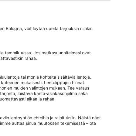
Bologna, voit löytää upeita tarjouksia niinkin
lle tammikuussa. Jos matkasuunnitelmasi ovat
attavastikin rahaa.
lentoja tai monia kohteita sisältäviä lentoja.
kriteerien mukaisesti. Lentolippujen hinnat
a monien muiden valintojen mukaan. Tee varaus
arjonta, loistava kanta-asiakasohjelma sekä
uomattavasti aikaa ja rahaa.
in lentoyhtiön ehtoihin ja rajoituksiin. Näistä näet
 voimme auttaa sinua muutoksen tekemisessä – ota