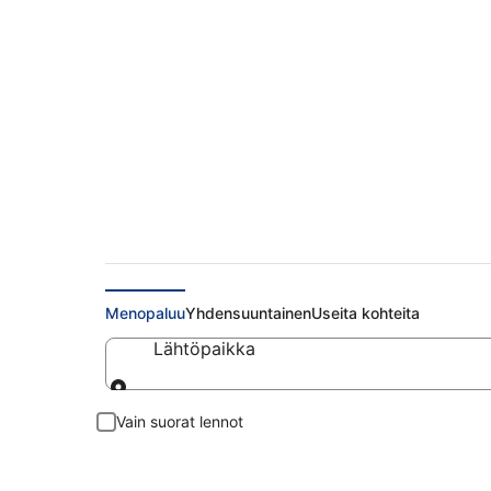
Halvat lennot Bolog
Menopaluu
Yhdensuuntainen
Useita kohteita
Lähtöpaikka
Lähtöpaikka
Vain suorat lennot