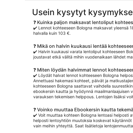
Usein kysytyt kysymykse
❓ Kuinka paljon maksavat lentoliput kohtee
✔️ Lennot kohteeseen Bologna maksavat yleensä 186
halvalla kuin 103 €.
❓ Mikä on halvin kuukausi lentää kohteese
✔️ Halvin kuukausi varata lentoliput kohteeseen B
joustavat etkä välitä mihin vuodenaikaan lähdet mat
❓ Miten löydän halvimmat lennot kohteesee
✔️ Löydät halvat lennot kohteeseen Bologna helpost
Annettuasi hakemasi kohteet, päivät ja matkustajien
kohteeseen Bologna saattavat vaihdella suurestikin 
ebookersin kautta ja hyödynnä maailmanlaajuisen v
varauksen tekemisen helppous. Lentojen lisäksi voi
❓ Voinko muuttaa Ebookersin kautta tekem
✔️ Voit muuttaa kohteen Bologna lentoasi helposti av
helposti lentoyhtiön muutoksia koskevat käytännöt 
vain meihin yhteyttä. Saat lisätietoja lentojenmuut