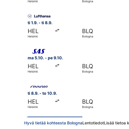
Helsinki
Bologna
Valitse lentoyhtiön Lufthansa lento, lähtö ti 1.9
ti 1.9. - ti 8.9.
HEL
BLQ
Helsinki
Bologna
Valitse lentoyhtiön Scandinavian Airlines lento,
ma 5.10. - pe 9.10.
HEL
BLQ
Helsinki
Bologna
Valitse lentoyhtiön Finnair lento, lähtö ti 8.9. 
ti 8.9. - to 10.9.
HEL
BLQ
Helsinki
Bologna
Hyvä tietää kohteesta Bologna
Lentotiedot
Lisää tietoa