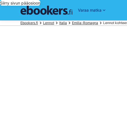
Siirry sivun pääosioon
Varaa matka
Ebookers.fi
Lennot
Italia
Emilia-Romagna
Lennot kohtee