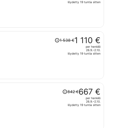
hinta
löydetty 19 tuntia sitten
on
nyt
449 €
per
henkilö
Hinta
1 110 €
1 538 €
oli
per henkilö
1 538 €,
26.9.–2.10.
hinta
löydetty 19 tuntia sitten
on
nyt
1 110 €
per
henkilö
Hinta
667 €
842 €
oli
per henkilö
842 €,
26.9.–2.10.
hinta
löydetty 19 tuntia sitten
on
nyt
667 €