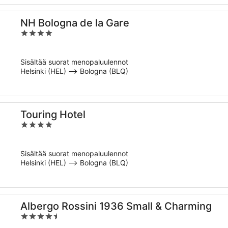
NH Bologna de la Gare
4
out
of
Sisältää suorat menopaluulennot
5
Helsinki (HEL) –> Bologna (BLQ)
Touring Hotel
4
out
of
Sisältää suorat menopaluulennot
5
Helsinki (HEL) –> Bologna (BLQ)
Albergo Rossini 1936 Small & Charming
4.5
out