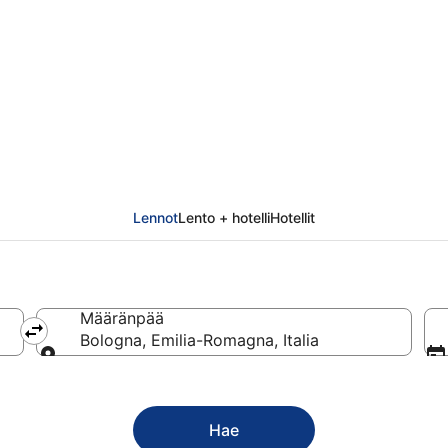
na
Lennot
Lento + hotelli
Hotellit
Määränpää
Bologna, Emilia-Romagna, Italia
Määränpää
Hae