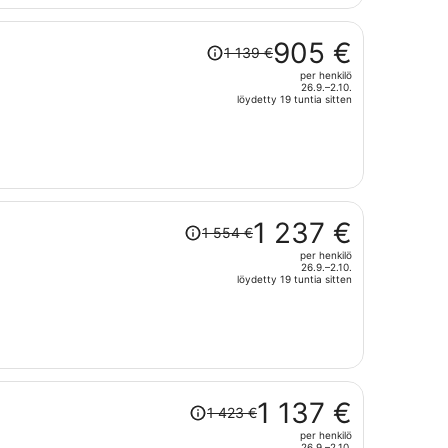
per
henkilö
Hinta
905 €
1 139 €
oli
per henkilö
1 139 €,
26.9.–2.10.
hinta
löydetty 19 tuntia sitten
on
nyt
905 €
per
henkilö
Hinta
1 237 €
1 554 €
oli
per henkilö
1 554 €,
26.9.–2.10.
hinta
löydetty 19 tuntia sitten
on
nyt
1 237 €
per
henkilö
Hinta
1 137 €
1 423 €
oli
per henkilö
1 423 €,
26.9.–2.10.