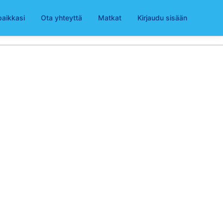
paikkasi
Ota yhteyttä
Matkat
Kirjaudu sisään