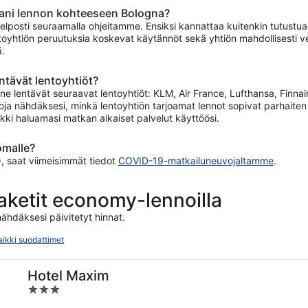
mani lennon kohteeseen Bologna?
lposti seuraamalla ohjeitamme. Ensiksi kannattaa kuitenkin tutustua le
oyhtiön peruutuksia koskevat käytännöt sekä yhtiön mahdollisesti velo
ä.
ntävät lentoyhtiöt?
 lentävät seuraavat lentoyhtiöt: KLM, Air France, Lufthansa, Finnair, 
entoja nähdäksesi, minkä lentoyhtiön tarjoamat lennot sopivat parhaiten 
ikki haluamasi matkan aikaiset palvelut käyttöösi.
omalle?
, saat viimeisimmät tiedot
COVID-19-matkailuneuvojaltamme
.
paketit economy-lennoilla
ähdäksesi päivitetyt hinnat.
aikki suodattimet
Hotel Maxim
3
out