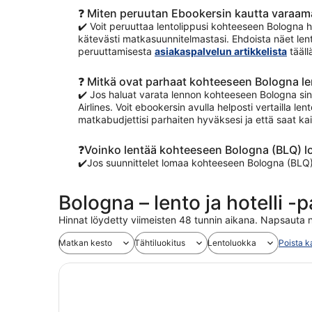
❓ Miten peruutan Ebookersin kautta varaa
✔️ Voit peruuttaa lentolippusi kohteeseen Bologna he
kätevästi matkasuunnitelmastasi. Ehdoista näet lent
peruuttamisesta
asiakaspalvelun artikkelista
tääll
❓ Mitkä ovat parhaat kohteeseen Bologna le
✔️ Jos haluat varata lennon kohteeseen Bologna sinne
Airlines. Voit ebookersin avulla helposti vertailla l
matkabudjettisi parhaiten hyväksesi ja että saat ka
❓Voinko lentää kohteeseen Bologna (BLQ) l
✔️Jos suunnittelet lomaa kohteeseen Bologna (BLQ)
Bologna – lento ja hotelli -
Hinnat löydetty viimeisten 48 tunnin aikana. Napsauta n
Matkan kesto
Tähtiluokitus
Lentoluokka
Poista k