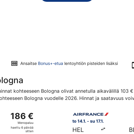
Ansaitse
Bonus+-etua
lentoyhtiön pisteiden lisäksi
ologna
innat kohteeseen Bologna olivat annetulla aikavälillä 103 €
ohteeseen Bologna vuodelle 2026. Hinnat ja saatavuus voiva
teesta Helsinki kohteeseen Bologna, paluu su 17.1., hinnaltaa
Valitse lentoyhtiön Air Franc
186 €
186 €
Menopaluu,
to 14.1. - su 17.1.
Menopaluu
haettu
haettu 6 päivää
HEL
B
6
sitten