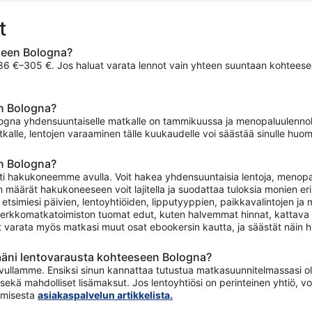
t
seen Bologna?
 €–305 €. Jos haluat varata lennot vain yhteen suuntaan kohteeseen 
en Bologna?
ologna yhdensuuntaiselle matkalle on tammikuussa ja menopaluulenno
kalle, lentojen varaaminen tälle kuukaudelle voi säästää sinulle huom
n Bologna?
i hakukoneemme avulla. Voit hakea yhdensuuntaisia lentoja, menopaluu
 määrät hakukoneeseen voit lajitella ja suodattaa tuloksia monien eri 
etsimiesi päivien, lentoyhtiöiden, lipputyyppien, paikkavalintojen j
erkkomatkatoimiston tuomat edut, kuten halvemmat hinnat, kattava t
t varata myös matkasi muut osat ebookersin kautta, ja säästät näin h
ääni lentovarausta kohteeseen Bologna?
ullamme. Ensiksi sinun kannattaa tutustua matkasuunnitelmassasi olevi
sekä mahdolliset lisämaksut. Jos lentoyhtiösi on perinteinen yhtiö,
tamisesta
asiakaspalvelun artikkelista.