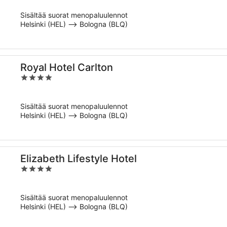
of
Sisältää suorat menopaluulennot
5
Helsinki (HEL) –> Bologna (BLQ)
Royal Hotel Carlton
4
out
of
Sisältää suorat menopaluulennot
5
Helsinki (HEL) –> Bologna (BLQ)
Elizabeth Lifestyle Hotel
4
out
of
Sisältää suorat menopaluulennot
5
Helsinki (HEL) –> Bologna (BLQ)