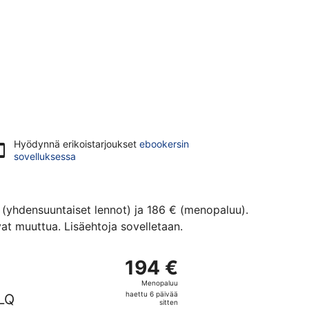
Hyödynnä erikoistarjoukset
ebookersin
sovelluksessa
 (yhdensuuntaiset lennot) ja 186 € (menopaluu).
t muuttua. Lisäehtoja sovelletaan.
n 186 €, haettu 6 päivää sitten
e lento, lähtö to 14.1. kohteesta Helsinki kohteeseen Bologna,
194 €
194 €
Menopaluu,
Menopaluu
haettu
haettu 6 päivää
LQ
6
sitten