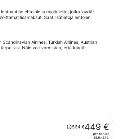
ntoyhtiön ehtoihin ja rajoituksiin, jotka löydät
ittamat lisämaksut. Saat lisätietoja lentojen
Scandinavian Airlines, Turkish Airlines, Austrian
tarpeisiisi. Näin voit varmistaa, että käytät
Hinta
449 €
564 €
oli
per henkilö
564 €,
26.9.–2.10.