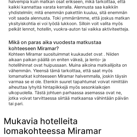
halvempia kuin matkan osat erikseen, mikä tarkoittaa, että
kaikki kannattaa varata kerralla. Alennusta saa kaikkiin
yhdistelmiin; mitä enemmän pakettiin kuuluu, sitä enemmän
voit saada alennusta. Toki ymmärrämme, että joskus matkan
yksityiskohtia ei voi lyödä lukkoon. Silloin voit valita myös
pelkät lennot, hotellin, vuokra-auton tai vaikka aktiviteetteja.
Mikä on paras aika vuodesta matkustaa
kohteeseen Miramar?
Kohteen Miramar suosituimmat kuukaudet ovat . Niiden
aikaan paikan päällä on eniten väkeä, ja lento- ja
hotellihinnat ovat huipussaan. Muina aikoina matkailijoita on
vähemmän. Yleensä tämä tarkoittaa, että saat myös
lomamatkat kohteeseen Miramar halvemmalla, joskin täysin
varmaa se ei ole. Etenkin suuret tapahtumat voivat nimittäin
aiheuttaa lyhyitä hintapiikkejä myös sesonkiaikojen
ulkopuolella. Tästä johtuen parhaassa asemassa ovat ne,
jotka voivat tarvittaessa siirtää matkaansa vähintään päivän
tai pari.
Mukavia hotelleita
lomakohteessa Miramar