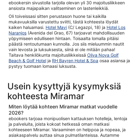
ebookersin sivustolla tarjolla olevan yli 30 majoitusliikkeen
ansiosta majapaikan valitseminen on lastenleikkiä.
Oli toiveissasi sitten perustason huone tai kaikilla
mukavuuksilla varustettu sviitti, tästä kohteesta löydät
kaiken haluamasi.
Hotel Mavi
(C/ Legazpi, 18) ja
Hotel Los
Naranjos
(Avenida del Grao, 67) tarjoavat mahdollisuuden
yöpymiseen edulliseen hintaan. Toisaalta lomalla pitäisi
päästä rentoutumaan kunnolla. Jos siis mieluummin nautit
vain levosta ja luksuksesta, siinä ei ole mitään pahaa!
Taitava henkilökunta majoitusliikkeissä
Oliva Nova Golf
Beach & Golf Hotel
ja
RH Bayren Hotel & Spa
osaa asiansa ja
pystyy tuomaan lomaasi luksusta.
Usein kysyttyjä kysymyksiä
kohteesta Miramar
Miten löytää kohteen Miramar matkat vuodelle
2026?
ebookers tarjoaa monipuolisen kattauksen hotelleja, lentoja
ja palveluita, joista kokoat hetkessä oman matkasi
kohteeseen Miramar. Varaaminen on helppoa ja nopeaa, ja
asiakaspalvelu auttaa sinua pulmatilanteissa. Autamme