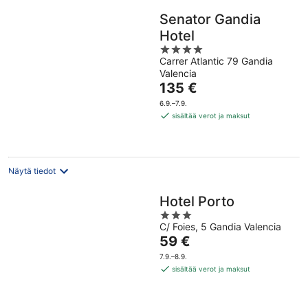
Senator Gandia
Hotel
4
Carrer Atlantic 79 Gandia
out
Valencia
of
Hinta
135 €
5
on
6.9.–7.9.
135 €
sisältää verot ja maksut
per
yö
Näytä tiedot
Hotel Porto
3
C/ Foies, 5 Gandia Valencia
out
Hinta
59 €
of
on
5
7.9.–8.9.
59 €
sisältää verot ja maksut
per
yö