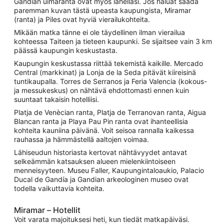
Gandian uimaranta ovat myös lähelläsi. Jos haluat saada
paremman kuvan tästä upeasta kaupungista, Miramar
(ranta) ja Piles ovat hyviä vierailukohteita.
Mikään matka tänne ei ole täydellinen ilman vierailua
kohteessa Taiteen ja tieteen kaupunki. Se sijaitsee vain 3 km
päässä kaupungin keskustasta.
Kaupungin keskustassa riittää tekemistä kaikille. Mercado
Central (markkinat) ja Lonja de la Seda pitävät kiireisinä
tuntikaupalla. Torres de Serranos ja Feria Valencia (kokous-
ja messukeskus) on nähtävä ehdottomasti ennen kuin
suuntaat takaisin hotelliisi.
Platja de Venècian ranta, Platja de Terranovan ranta, Aigua
Blancan ranta ja Playa Pau Pin ranta ovat ihanteellisia
kohteita kauniina päivänä. Voit seisoa rannalla kaikessa
rauhassa ja hämmästellä aaltojen voimaa.
Lähiseudun historiasta kertovat nähtävyydet antavat
selkeämmän katsauksen alueen mielenkiintoiseen
menneisyyteen. Museu Faller, Kaupungintaloaukio, Palacio
Ducal de Gandía ja Gandian arkeologinen museo ovat
todella vaikuttavia kohteita.
Miramar – Hotellit
Voit varata majoituksesi heti, kun tiedät matkapäiväsi.