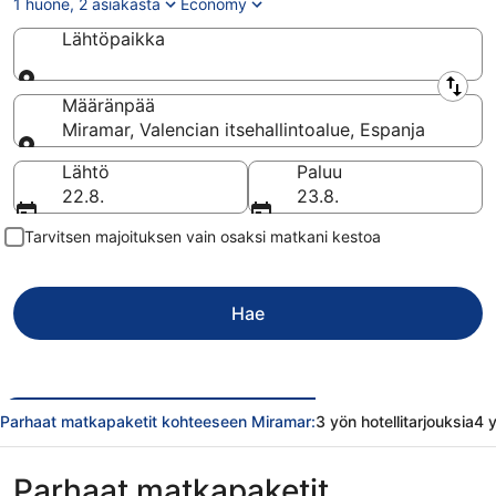
1 huone, 2 asiakasta
Economy
Lähtöpaikka
Lähtöpaikka
Määränpää
Miramar, Valencian itsehallintoalue, Espanja
Määränpää
Lähtö
Paluu
22.8.
23.8.
Tarvitsen majoituksen vain osaksi matkani kestoa
Hae
Parhaat matkapaketit kohteeseen Miramar:
3 yön hotellitarjouksia
4 y
Parhaat matkapaketit