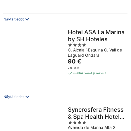
Näytä tiedot
Hotel ASA La Marina
by SH Hoteles
4
C. Alcalalí-Esquina C. Vall de
out
Laguard Ondara
of
Hinta
90 €
5
on
7.9.–8.9.
90 €
sisältää verot ja maksut
per
yö
Näytä tiedot
Syncrosfera Fitness
& Spa Health Hotel
4
Boutique
Avenida de Marina Alta 2
out