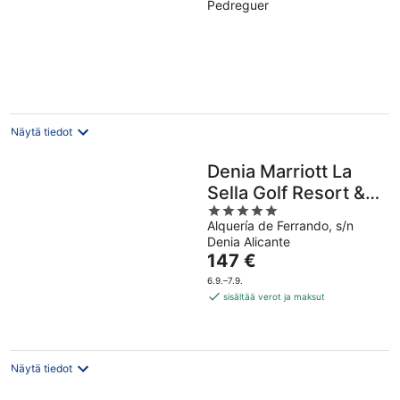
Pedreguer
of
5
Näytä tiedot
Denia Marriott La
Sella Golf Resort &
5
Spa
Alquería de Ferrando, s/n
out
Denia Alicante
of
Hinta
147 €
5
on
6.9.–7.9.
147 €
sisältää verot ja maksut
per
yö
Näytä tiedot