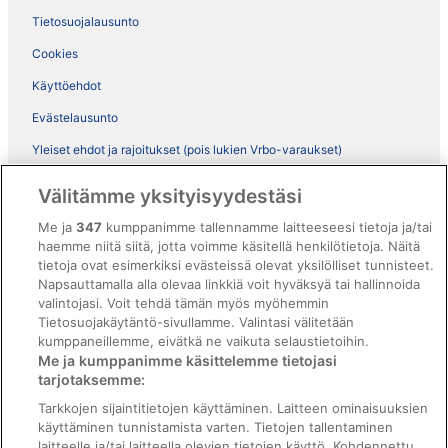
Tietosuojalausunto
Cookies
Käyttöehdot
Evästelausunto
Yleiset ehdot ja rajoitukset (pois lukien Vrbo-varaukset)
Vrbon sopimusehdot
Välitämme yksityisyydestäsi
Saavutettavuus
Me ja
347
kumppanimme tallennamme laitteeseesi tietoja ja/tai
ebookers BONUS+ -ohjelman ehdot
haemme niitä siitä, jotta voimme käsitellä henkilötietoja. Näitä
tietoja ovat esimerkiksi evästeissä olevat yksilölliset tunnisteet.
Oikeudelliset tiedot / ota meihin yhteyttä
Napsauttamalla alla olevaa linkkiä voit hyväksyä tai hallinnoida
valintojasi. Voit tehdä tämän myös myöhemmin
Sisältövaatimukset ja ilmoituksen tekeminen sisällöstä
Tietosuojakäytäntö-sivullamme. Valintasi välitetään
kumppaneillemme, eivätkä ne vaikuta selaustietoihin.
Tuki
Me ja kumppanimme käsittelemme tietojasi
tarjotaksemme:
Ota yhteyttä
Tarkkojen sijaintitietojen käyttäminen. Laitteen ominaisuuksien
Varauksen muuttaminen tai peruuttaminen
käyttäminen tunnistamista varten. Tietojen tallentaminen
laitteelle ja/tai laitteella olevien tietojen käyttö. Kohdennettu