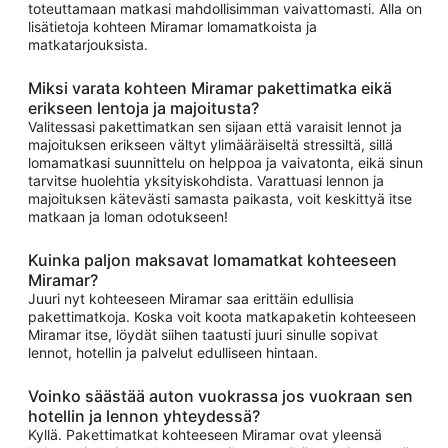
toteuttamaan matkasi mahdollisimman vaivattomasti. Alla on
lisätietoja kohteen Miramar lomamatkoista ja
matkatarjouksista.
Miksi varata kohteen Miramar pakettimatka eikä
erikseen lentoja ja majoitusta?
Valitessasi pakettimatkan sen sijaan että varaisit lennot ja
majoituksen erikseen vältyt ylimääräiseltä stressiltä, sillä
lomamatkasi suunnittelu on helppoa ja vaivatonta, eikä sinun
tarvitse huolehtia yksityiskohdista. Varattuasi lennon ja
majoituksen kätevästi samasta paikasta, voit keskittyä itse
matkaan ja loman odotukseen!
Kuinka paljon maksavat lomamatkat kohteeseen
Miramar?
Juuri nyt kohteeseen Miramar saa erittäin edullisia
pakettimatkoja. Koska voit koota matkapaketin kohteeseen
Miramar itse, löydät siihen taatusti juuri sinulle sopivat
lennot, hotellin ja palvelut edulliseen hintaan.
Voinko säästää auton vuokrassa jos vuokraan sen
hotellin ja lennon yhteydessä?
Kyllä. Pakettimatkat kohteeseen Miramar ovat yleensä