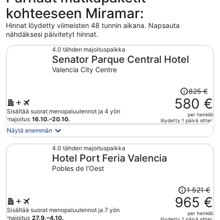
kohteeseen Miramar:
Hinnat löydetty viimeisten 48 tunnin aikana. Napsauta
nähdäksesi päivitetyt hinnat.
4.0 tähden majoituspaikka
Senator Parque Central Hotel
Valencia City Centre
Hinta
825 €
oli
580 €
825 €,
Sisältää suorat menopaluulennot ja 4 yön
per henkilö
hinta
majoitus
16.10.–20.10.
löydetty 1 päivä sitten
on
Näytä enemmän
nyt
580 €
4.0 tähden majoituspaikka
Hotel Port Feria Valencia
per
henkilö
Pobles de l'Oest
Hinta
1 521 €
oli
965 €
1 521 €,
Sisältää suorat menopaluulennot ja 7 yön
per henkilö
hinta
majoitus
27.9.–4.10.
löydetty 1 päivä sitten