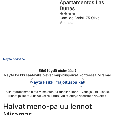
Apartamentos Las
Dunas
4
Cami de Boriol, 75 Oliva
out
Valencia
of
5
Näytä tiedot
Etkö löydä etsimääsi?
Näytä kaikki saatavilla olevat majoituspaikat kohteessa Miramar
Näytä kaikki majoituspaikat
Alin löytämämme hinta viimeisten 24 tunnin aikana 1 yölle ja 2 aikuiselle.
Hinnat ja saatavuus voivat muuttua. Muita ehtoja saatetaan soveltaa.
Halvat meno-paluu lennot
Miramar