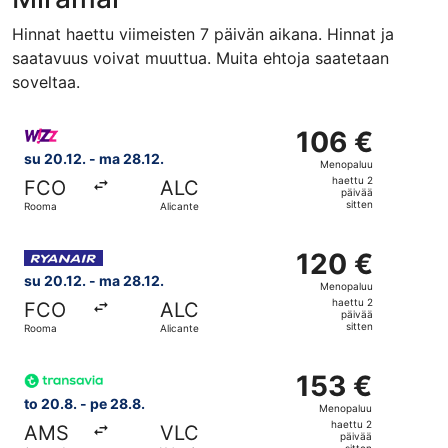
Hinnat haettu viimeisten 7 päivän aikana. Hinnat ja
saatavuus voivat muuttua. Muita ehtoja saatetaan
soveltaa.
Valitse lentoyhtiön Wizz Air Malta lento, lähtö su 20.12.
106 €
106 €
Menopaluu,
su 20.12. - ma 28.12.
Menopaluu
haettu
haettu 2
FCO
ALC
2
päivää
sitten
Rooma
Alicante
päivää
sitten
Valitse lentoyhtiön Ryanair lento, lähtö su 20.12. kohtee
120 €
120 €
Menopaluu,
su 20.12. - ma 28.12.
Menopaluu
haettu
haettu 2
FCO
ALC
2
päivää
sitten
Rooma
Alicante
päivää
sitten
Valitse lentoyhtiön Transavia lento, lähtö to 20.8. kohte
153 €
153 €
Menopaluu,
to 20.8. - pe 28.8.
Menopaluu
haettu
haettu 2
AMS
VLC
2
päivää