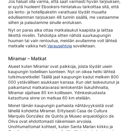
Jos haluat olla varma, että saat varmasti hyvän tarjouksen,
ei syytä huoleen! Ebookers-hintatakuu tarkoittaa sitä, että
jos lento- ja hotellipaketin varattuasi löydät muualta
edullisemman tarjouksen 48 tunnin sisällä, me vastaamme
siihen ja palautamme sinulle erotuksen.
Nyt on paras aika ottaa matkalaukut kaapista ja laittaa
liikettä niveliin. Tahdoitpa sitten nähdä suurkaupungin
huuman tai vain rentoutua, meidän avullamme voit lähteä
matkalle vaikka heti.
Varausehtoja
sovelletaan.
Miramar – Matkat
Alueet kuten Miramar ovat paikkoja, joista löydät usein
kaupungin todellisen luonteen. Nyt on oikea hetki lähteä
tutkimusretkelle! Täällä jaat kaupungin kadut melkein 800
000 ystävällisen asukkaan kanssa. Kun olet laskeutunut ja
paikantanut matkatavarasi lentokentän liukuhihnalta,
Miramar sijaitsee 85 km koilliseen. Ydinkeskustasta
katsottuna sinne on matkaa 60 km etelään.
Monet tämän kaupungin parhaista nähtävyyksistä ovat
lähellä kohdetta Miramar. Erityisesti Casa de Cultura
Marqués González de Quirós ja Museo arqueológico de
Oliva ovat ehdottomasti näkemisen arvoisia.
Unohtumattomat kohteet, kuten Santa Marían kirkko ja