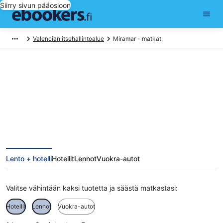
Siirry sivun pääosioon
Valencian itsehallintoalue
Miramar - matkat
Miramar matkat
Lento + hotelli
Hotellit
Lennot
Vuokra-autot
Valitse vähintään kaksi tuotetta ja säästä matkastasi:
Hotellit
Lennot
Vuokra-autot