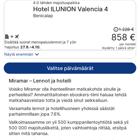
1 048 €
4.0 tähden majoituspaikka
Hotel ILUNION Valencia 4
per
henkilö
Benicalap
Hinta
1 228 €
oli
858 €
1 228 €,
Sisältää suorat menopaluulennot ja 7 yön
per henkilö
hinta
majoitus
27.9.–4.10.
löydetty 1 päivä sitten
on
Näytä enemmän
nyt
858 €
Valitse päivämäärät
per
henkilö
Miramar – Lennot ja hotelli
Voisiko Miramar olla ihanteellinen matkakohde sinulle ja
perheellesi? Ammattitaitoinen ebookers-tiimi haluaa tehdä
matkahaaveistasi totta ja viedä sinut seikkailuun.
Varaamalla lennot ja hotellihuoneen yhdessä säästät
parhaimmillaan jopa 7.6%.
Valikoimassamme on yli 500 kumppanilentoyhtiötä sekä yli
500 000 majoitusliikettä, joten vaihtoehtoja riittää, etsitpä
sitten mitä tahansa.