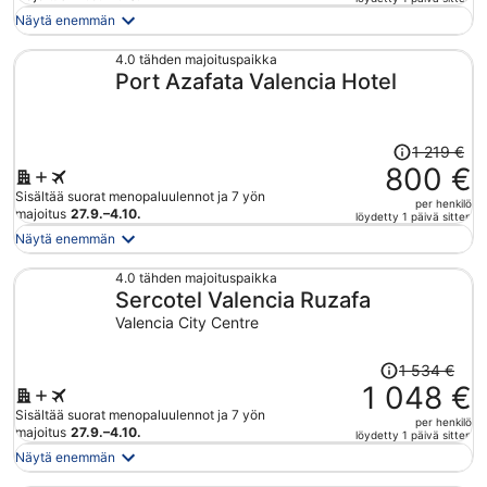
on
Näytä enemmän
nyt
965 €
4.0 tähden majoituspaikka
Port Azafata Valencia Hotel
per
henkilö
Hinta
1 219 €
oli
800 €
1 219 €,
Sisältää suorat menopaluulennot ja 7 yön
per henkilö
hinta
majoitus
27.9.–4.10.
löydetty 1 päivä sitten
on
Näytä enemmän
nyt
800 €
4.0 tähden majoituspaikka
Sercotel Valencia Ruzafa
per
henkilö
Valencia City Centre
Hinta
1 534 €
oli
1 048 €
1 534 €,
Sisältää suorat menopaluulennot ja 7 yön
per henkilö
hinta
majoitus
27.9.–4.10.
löydetty 1 päivä sitten
on
Näytä enemmän
nyt