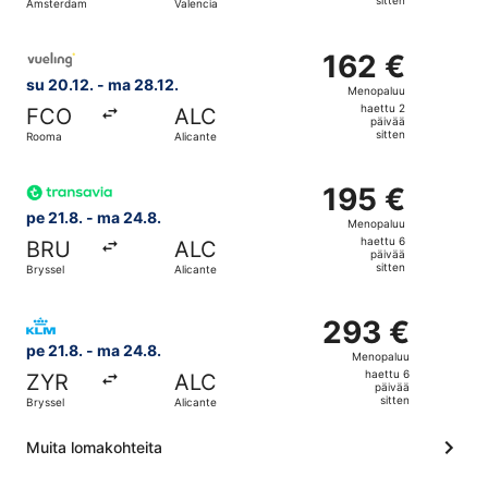
sitten
Amsterdam
Valencia
päivää
sitten
Valitse lentoyhtiön Vueling Airlines lento, lähtö su 20.12
162 €
162 €
Menopaluu,
su 20.12. - ma 28.12.
Menopaluu
haettu
haettu 2
FCO
ALC
2
päivää
sitten
Rooma
Alicante
päivää
sitten
Valitse lentoyhtiön Transavia lento, lähtö pe 21.8. kohtee
195 €
195 €
Menopaluu,
pe 21.8. - ma 24.8.
Menopaluu
haettu
haettu 6
BRU
ALC
6
päivää
sitten
Bryssel
Alicante
päivää
sitten
Valitse lentoyhtiön KLM lento, lähtö pe 21.8. kohteesta Br
293 €
293 €
Menopaluu,
pe 21.8. - ma 24.8.
Menopaluu
haettu
haettu 6
ZYR
ALC
6
päivää
sitten
Bryssel
Alicante
päivää
sitten
Muita lomakohteita