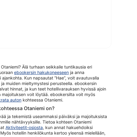
 Otaniemi? Älä turhaan seikkaile tuntikausia eri
 suoraan
ebookersin hakukoneeseen
ja anna
 ajankohta. Kun napsautat ”Hae”, voit avautuvalla
i ja muiden mieltymystesi perusteella. ebookersin
lvat hinnat, ja kun teet hotellivarauksen hyvissä ajoin
majoituksen voit löytää. ebookersilta voit myös
rata auton
kohteessa Otaniemi.
 kohteessa Otaniemi on?
vää ja tekemistä useammaksi päiväksi ja majoituksista
mille nähtävyyksille. Tietoa kohteen Otaniemi
aat
Aktiviteetit-osiosta
, kun annat hakuehdoiksi
Myös hotellin henkilökunta kertoo yleensä mielellään,