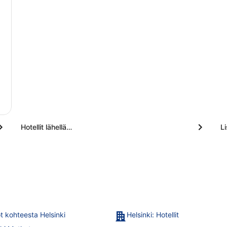
Hotellit lähellä…
L
t kohteesta Helsinki
Helsinki: Hotellit