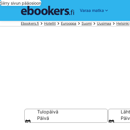
Siirry sivun pääosioon
Varaa matka
Ebookers.fi
Hotellit
Eurooppa
Suomi
Uusimaa
Helsinki
Halvat hotell
Vertaa ja varaa hot
Tulopäivä
Läh
Päivä
Päi