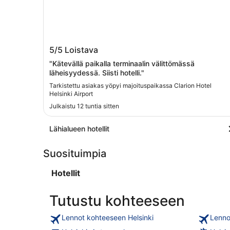
Clarion Hotel Helsinki Airport
5/5
Loistava
"Kätevällä paikalla terminaalin välittömässä
läheisyydessä. Siisti hotelli."
Tarkistettu asiakas yöpyi majoituspaikassa Clarion Hotel
Helsinki Airport
Julkaistu 12 tuntia sitten
Lähialueen hotellit
Suosituimpia
Hotellit
Tutustu kohteeseen
Lennot kohteeseen Helsinki
Lenno