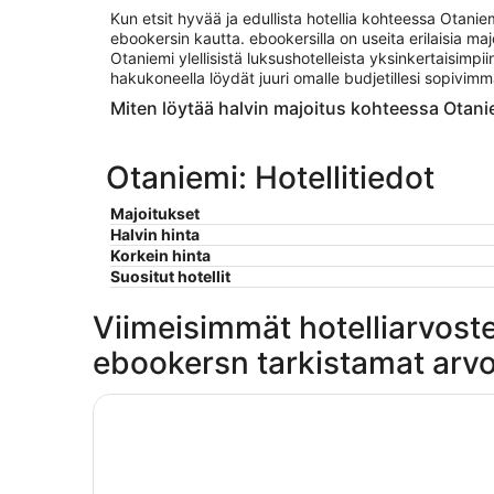
Kun etsit hyvää ja edullista hotellia kohteessa Otanie
ebookersin kautta. ebookersilla on useita erilaisia ma
Otaniemi ylellisistä luksushotelleista yksinkertaisimpii
hakukoneella löydät juuri omalle budjetillesi sopivim
Miten löytää halvin majoitus kohteessa Otani
Otaniemi: Hotellitiedot
Majoitukset
Halvin hinta
Korkein hinta
Suositut hotellit
Viimeisimmät hotelliarvost
ebookersn tarkistamat arvo
Clarion Hotel Helsinki Airport