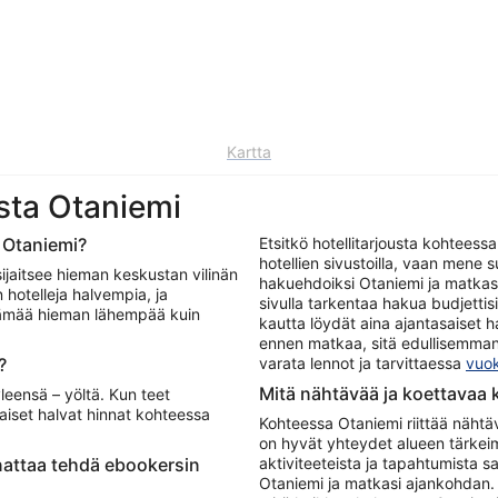
Kartta
esta Otaniemi
a Otaniemi?
Etsitkö hotellitarjousta kohteessa
hotellien sivustoilla, vaan mene
ijaitsee hieman keskustan vilinän
hakuehdoiksi Otaniemi ja matkasi
 hotelleja halvempia, ja
sivulla tarkentaa hakua budjettis
lämää hieman lähempää kuin
kautta löydät aina ajantasaiset ha
ennen matkaa, sitä edullisemman 
?
varata lennot ja tarvittaessa
vuok
Mitä nähtävää ja koettavaa
leensä – yöltä. Kun teet
aiset halvat hinnat kohteessa
Kohteessa Otaniemi riittää nähtä
on hyvät yhteydet alueen tärkeim
nattaa tehdä ebookersin
aktiviteeteista ja tapahtumista s
Otaniemi ja matkasi ajankohdan. 