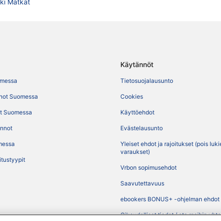
nki Matkat
Käytännöt
omessa
Tietosuojalausunto
not Suomessa
Cookies
t Suomessa
Käyttöehdot
ennot
Evästelausunto
messa
Yleiset ehdot ja rajoitukset (pois luk
varaukset)
itustyypit
Vrbon sopimusehdot
Saavutettavuus
ebookers BONUS+ -ohjelman ehdot
Oikeudelliset tiedot / ota meihin yht