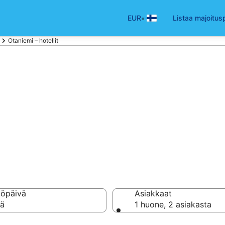
•
EUR
Listaa majoitus
Otaniemi – hotellit
it Otaniemi
ellisi hotellin valikoim
töpäivä
Asiakkaat
vä
1 huone, 2 asiakasta