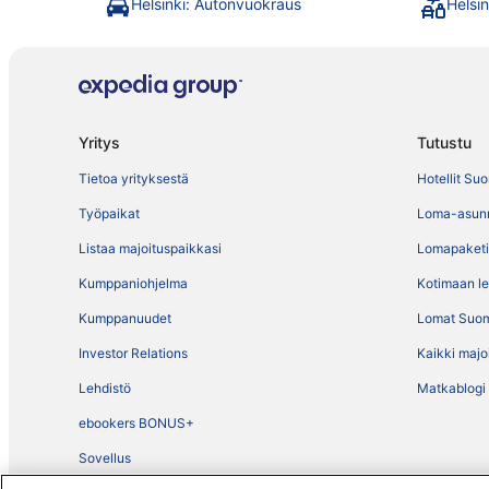
Helsinki: Autonvuokraus
Helsi
Yritys
Tutustu
Tietoa yrityksestä
Hotellit Su
Työpaikat
Loma-asun
Listaa majoituspaikkasi
Lomapaketi
Kumppaniohjelma
Kotimaan l
Kumppanuudet
Lomat Suo
Investor Relations
Kaikki majo
Lehdistö
Matkablogi
ebookers BONUS+
Sovellus