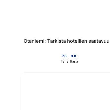
Otaniemi: Tarkista hotellien saatavuu
7.8. - 8.8.
Tänä iltana
Tarkista
kohteen
Otaniemi
hinnat
täksi
illaksi
eli
7.8.
-