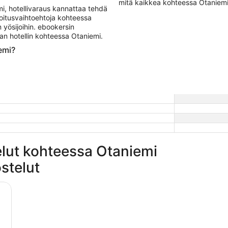
mitä kaikkea kohteessa Otaniemi
mi, hotellivaraus kannattaa tehdä
joitusvaihtoehtoja kohteessa
n yösijoihin. ebookersin
man hotellin kohteessa Otaniemi.
emi?
elut kohteessa Otaniemi
stelut