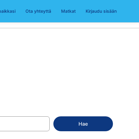
paikkasi
Ota yhteyttä
Matkat
Kirjaudu sisään
asta
Hae