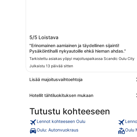
Scandic Oulu City
5/5
Loistava
"Erinomainen aamiainen ja täydellinen sijainti!
Pysäköintihalli nykyautoille ehkä hieman ahdas."
Tarkistettu asiakas yöpyi majoituspaikassa Scandic Oulu City
Julkaistu 13 päivää sitten
Lisää majoitusvaihtoehtoja
Hotellit tähtiluokituksen mukaan
Tutustu kohteeseen
Lennot kohteeseen Oulu
Lenno
Oulu: Autonvuokraus
Oulu 