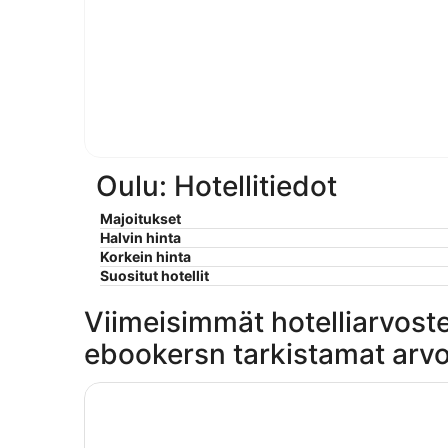
Oulu: Hotellitiedot
Majoitukset
Halvin hinta
Korkein hinta
Suositut hotellit
Viimeisimmät hotelliarvost
ebookersn tarkistamat arvo
Scandic Oulu City