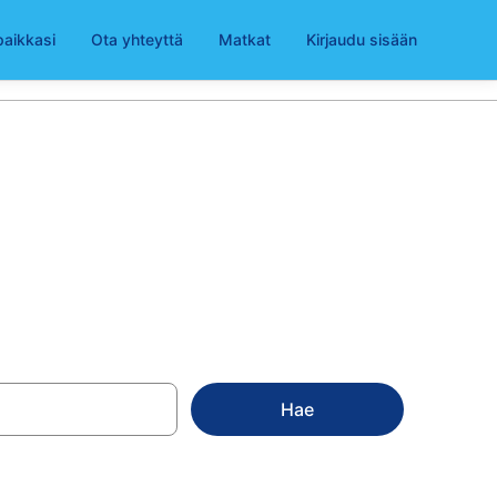
paikkasi
Ota yhteyttä
Matkat
Kirjaudu sisään
kohteessa Oulu
Hae