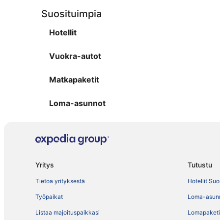
Suosituimpia
Hotellit
Vuokra-autot
Matkapaketit
Loma-asunnot
Yritys
Tutustu
Tietoa yrityksestä
Hotellit Su
Työpaikat
Loma-asun
Listaa majoituspaikkasi
Lomapaketi