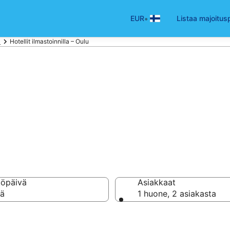
•
EUR
Listaa majoitus
a
Hotellit ilmastoinnilla – Oulu
t ilmastoinnilla 
töpäivä
Asiakkaat
vä
1 huone, 2 asiakasta