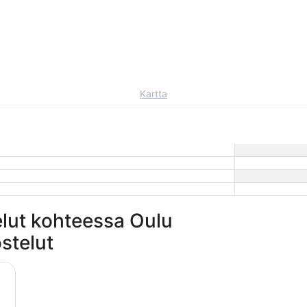
Kartta
elut kohteessa Oulu
stelut