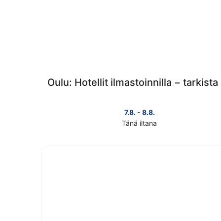
Oulu: Hotellit ilmastoinnilla − tarkist
7.8. - 8.8.
Tänä iltana
Tarkista
kohteen
Oulu
hinnat
täksi
illaksi
eli
7.8.
-