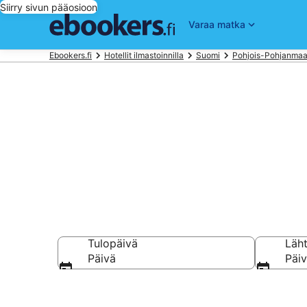
Siirry sivun pääosioon
Varaa matka
Ebookers.fi
Hotellit ilmastoinnilla
Suomi
Pohjois-Pohjanma
Varaa Hotelli
Tulopäivä
Läh
Päivä
Päi