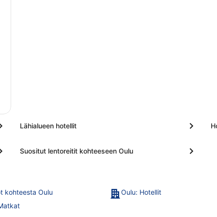
Lähialueen hotellit
Ho
Suositut lentoreitit kohteeseen Oulu
t kohteesta Oulu
Oulu: Hotellit
Matkat