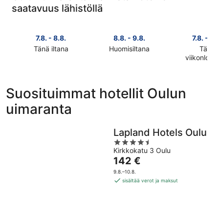
saatavuus lähistöllä
7.8. - 8.8.
8.8. - 9.8.
7.8. - 9.
Tänä iltana
Huomisiltana
Tänä
Tarkista
Tarkista
viikonlop
Tarkista
hinnat
hinnat
hinnat
lähellä
lähellä
lähellä
kohdetta
kohdetta
Suosituimmat hotellit Oulun
kohdetta
Oulun
Oulun
uimaranta
Oulun
uimaranta
uimaranta
uimaranta
täksi
huomisillaksi
täksi
illaksi
eli
Lapland Hotels Oulu
viikonlopu
eli
8.8.
4.5
eli
7.8.
-
Kirkkokatu 3 Oulu
out
7.8.
-
9.8.
Hinta
142 €
of
-
8.8.
on
5
9.8.–10.8.
9.8.
142 €
sisältää verot ja maksut
per
yö