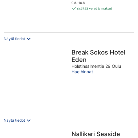
on
5
9.8.–10.8.
133 €
sisältää verot ja maksut
per
yö
Näytä tiedot
Break Sokos Hotel
Eden
Holstinsalmentie 29 Oulu
Hae hinnat
Näytä tiedot
Nallikari Seaside