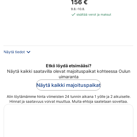
Hinta
156 €
of
on
5
9.8.–10.8.
156 €
sisältää verot ja maksut
per
yö
Näytä tiedot
Etkö löydä etsimääsi?
Näytä kaikki saatavilla olevat majoituspaikat kohteessa Oulun
uimaranta
Näytä kaikki majoituspaikat
Alin löytämämme hinta viimeisten 24 tunnin aikana 1 yölle ja 2 aikuiselle.
Hinnat ja saatavuus voivat muuttua. Muita ehtoja saatetaan soveltaa.