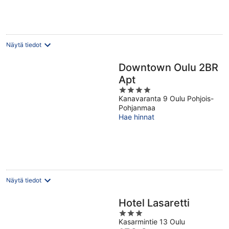
per
yö
Näytä tiedot
Downtown Oulu 2BR
Apt
4
Kanavaranta 9 Oulu Pohjois-
out
Pohjanmaa
of
Hae hinnat
5
Näytä tiedot
Hotel Lasaretti
3
Kasarmintie 13 Oulu
out