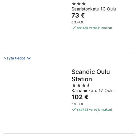
3
Saaristonkatu 1C Oulu
out
Hinta
73 €
of
on
5
6.9.–7.9.
73 €
sisältää verot ja maksut
per
yö
Näytä tiedot
Scandic Oulu
Station
3.5
Kajaaninkatu 17 Oulu
out
Hinta
102 €
of
on
5
6.9.–7.9.
102 €
sisältää verot ja maksut
per
yö