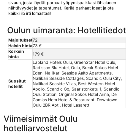
sivuun, josta löydät parhaat yöpymispaikkasi lähialueen
nähtävyydet ja tapahtumat. Kerää parhaat ideat ja ota
kaikki ilo irti lomastasi!
Oulun uimaranta: Hotellitiedot
Majoitukset
72
Halvin hinta
73 €
Korkein
179 €
hinta
Lapland Hotels Oulu, GreenStar Hotel Oulu,
Radisson Blu Hotel, Oulu, Break Sokos Hotel
Eden, Nallikari Seaside Aalto Apartments,
Nallikari Seaside Cottages, Scandic Oulu City,
Suositut
Nallikari Seaside Villas, Best Western Hotel
hotellit
Apollo, Scandic Go, Saaristonkatu 1, Scandic
Oulu Station, Original Sokos Hotel Arina, De
Gamlas Hem Hotel & Restaurant, Downtown
Oulu 2BR Apt , Hotel Lasaretti
Viimeisimmät Oulu
hotelliarvostelut