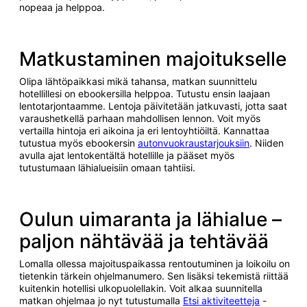
nopeaa ja helppoa.
Matkustaminen majoitukselle
Olipa lähtöpaikkasi mikä tahansa, matkan suunnittelu
hotellillesi on ebookersilla helppoa. Tutustu ensin laajaan
lentotarjontaamme. Lentoja päivitetään jatkuvasti, jotta saat
varaushetkellä parhaan mahdollisen lennon. Voit myös
vertailla hintoja eri aikoina ja eri lentoyhtiöiltä. Kannattaa
tutustua myös ebookersin
autonvuokraustarjouksiin
. Niiden
avulla ajat lentokentältä hotellille ja pääset myös
tutustumaan lähialueisiin omaan tahtiisi.
Oulun uimaranta ja lähialue –
paljon nähtävää ja tehtävää
Lomalla ollessa majoituspaikassa rentoutuminen ja loikoilu on
tietenkin tärkein ohjelmanumero. Sen lisäksi tekemistä riittää
kuitenkin hotellisi ulkopuolellakin. Voit alkaa suunnitella
matkan ohjelmaa jo nyt tutustumalla
Etsi aktiviteetteja
-