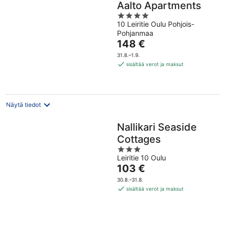
Aalto Apartments
4
10 Leiritie Oulu Pohjois-
out
Pohjanmaa
of
Hinta
148 €
5
on
31.8.–1.9.
148 €
sisältää verot ja maksut
per
yö
Näytä tiedot
Nallikari Seaside
Cottages
3
Leiritie 10 Oulu
out
Hinta
103 €
of
on
5
30.8.–31.8.
103 €
sisältää verot ja maksut
per
yö