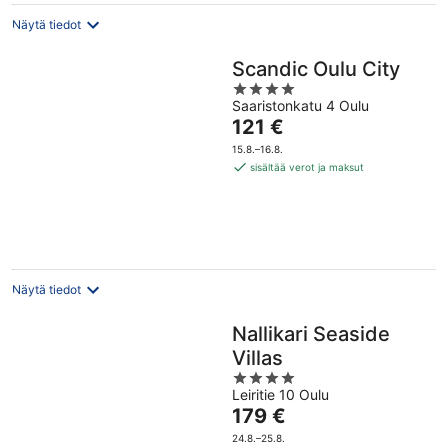
Näytä tiedot
Scandic Oulu City
4
Saaristonkatu 4 Oulu
out
Hinta
121 €
of
on
5
15.8.–16.8.
121 €
sisältää verot ja maksut
per
yö
Näytä tiedot
Nallikari Seaside
Villas
4
Leiritie 10 Oulu
out
Hinta
179 €
of
on
5
24.8.–25.8.