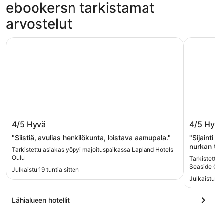
ebookersn tarkistamat
arvostelut
Lapland Hotels Oulu
Nallikari 
Lapland Hotels Oulu
Nallika
4/5
Hyvä
4/5
Hyv
"Siistiä, avulias henkilökunta, loistava aamupala."
"Sijainti 
nurkan ta
Tarkistettu asiakas yöpyi majoituspaikassa Lapland Hotels
ulkoa kuul
Oulu
Tarkistettu
miinus."
Seaside Co
Julkaistu 19 tuntia sitten
Julkaistu 1
Lähialueen hotellit