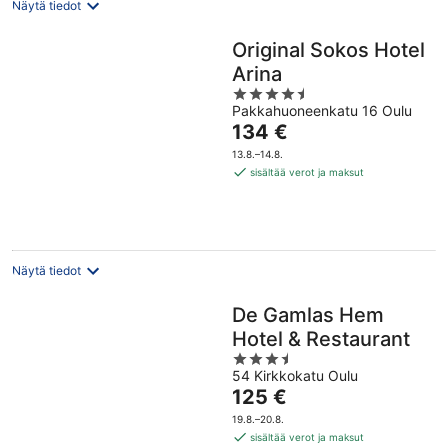
Näytä tiedot
Original Sokos Hotel
Arina
4.5
Pakkahuoneenkatu 16 Oulu
out
Hinta
134 €
of
on
5
13.8.–14.8.
134 €
sisältää verot ja maksut
per
yö
Näytä tiedot
De Gamlas Hem
Hotel & Restaurant
3.5
54 Kirkkokatu Oulu
out
Hinta
125 €
of
on
5
19.8.–20.8.
125 €
sisältää verot ja maksut