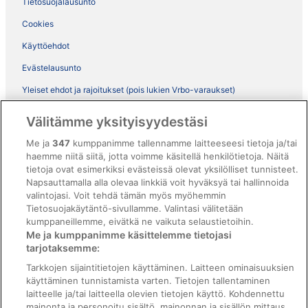
Tietosuojalausunto
Cookies
Käyttöehdot
Evästelausunto
Yleiset ehdot ja rajoitukset (pois lukien Vrbo-varaukset)
Vrbon sopimusehdot
Välitämme yksityisyydestäsi
Saavutettavuus
Me ja
347
kumppanimme tallennamme laitteeseesi tietoja ja/tai
ebookers BONUS+ -ohjelman ehdot
haemme niitä siitä, jotta voimme käsitellä henkilötietoja. Näitä
tietoja ovat esimerkiksi evästeissä olevat yksilölliset tunnisteet.
Oikeudelliset tiedot / ota meihin yhteyttä
Napsauttamalla alla olevaa linkkiä voit hyväksyä tai hallinnoida
valintojasi. Voit tehdä tämän myös myöhemmin
Sisältövaatimukset ja ilmoituksen tekeminen sisällöstä
Tietosuojakäytäntö-sivullamme. Valintasi välitetään
kumppaneillemme, eivätkä ne vaikuta selaustietoihin.
Tuki
Me ja kumppanimme käsittelemme tietojasi
tarjotaksemme:
Ota yhteyttä
Tarkkojen sijaintitietojen käyttäminen. Laitteen ominaisuuksien
Varauksen muuttaminen tai peruuttaminen
käyttäminen tunnistamista varten. Tietojen tallentaminen
laitteelle ja/tai laitteella olevien tietojen käyttö. Kohdennettu
Varaa lento lentoyhtiön hyvityskupongeilla
mainonta ja personoitu sisältö, mainonnan ja sisällön mittaus,