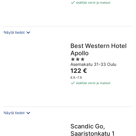
179 €
sisältää verot ja maksut
per
yö
Näytä tiedot
Best Western Hotel
Apollo
3
Asemakatu 31-33 Oulu
out
Hinta
122 €
of
on
5
6.9.–7.9.
122 €
sisältää verot ja maksut
per
yö
Näytä tiedot
Scandic Go,
Saaristonkatu 1