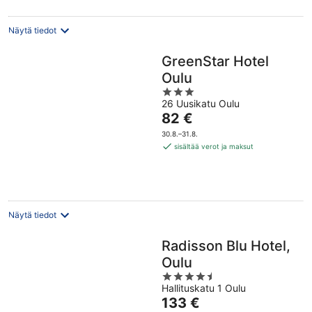
Näytä tiedot
GreenStar Hotel
Oulu
3
26 Uusikatu Oulu
out
Hinta
82 €
of
on
5
30.8.–31.8.
82 €
sisältää verot ja maksut
per
yö
Näytä tiedot
Radisson Blu Hotel,
Oulu
4.5
Hallituskatu 1 Oulu
out
Hinta
133 €
of