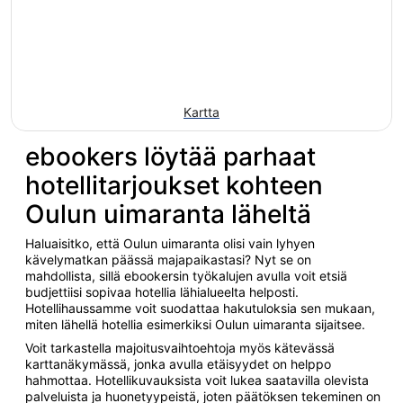
Kartta
ebookers löytää parhaat
hotellitarjoukset kohteen
Oulun uimaranta läheltä
Haluaisitko, että Oulun uimaranta olisi vain lyhyen
kävelymatkan päässä majapaikastasi? Nyt se on
mahdollista, sillä ebookersin työkalujen avulla voit etsiä
budjettiisi sopivaa hotellia lähialueelta helposti.
Hotellihaussamme voit suodattaa hakutuloksia sen mukaan,
miten lähellä hotellia esimerkiksi Oulun uimaranta sijaitsee.
Voit tarkastella majoitusvaihtoehtoja myös kätevässä
karttanäkymässä, jonka avulla etäisyydet on helppo
hahmottaa. Hotellikuvauksista voit lukea saatavilla olevista
palveluista ja huonetyypeistä, joten päätöksen tekeminen on