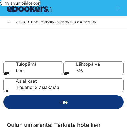
Siirry sivun pääosioon
Oulu
Hotellit lähellä kohdetta Oulun uimaranta
Hotellit lähellä kohdetta Oulun
uimaranta
Vertaa ja varaa hotellisi 72 hotellin valikoimasta
Tulopäivä
Lähtöpäivä
6.9.
7.9.
Asiakkaat
1 huone, 2 asiakasta
Hae
Oulun uimaranta: Tarkista hotellien