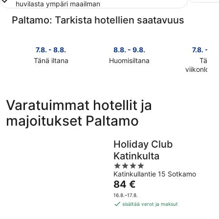
huvilasta ympäri maailman
Paltamo: Tarkista hotellien saatavuus
7.8. - 8.8.
8.8. - 9.8.
7.8. - 9.
Tänä iltana
Huomisiltana
Tänä
Tarkista
Tarkista
viikonlop
Tarkista
kohteen
kohteen
kohteen
Paltamo
Paltamo
Paltamo
hinnat
hinnat
Varatuimmat hotellit ja
hinnat
täksi
huomisillaksi
majoitukset Paltamo
täksi
illaksi
eli
viikonlopu
eli
8.8.
eli
7.8.
-
Holiday Club
7.8.
-
9.8.
Katinkulta
-
8.8.
4
9.8.
Katinkullantie 15 Sotkamo
out
Hinta
84 €
of
on
5
16.8.–17.8.
84 €
sisältää verot ja maksut
per