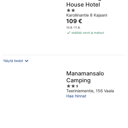
House Hotel
2
Karoliinantie 8 Kajaani
out
Hinta
109 €
of
on
5
10.8.–11.8.
109 €
sisältää verot ja maksut
per
yö
Näytä tiedot
Manamansalo
Camping
2.5
Teeriniementie, 156 Vaala
out
Hae hinnat
of
5