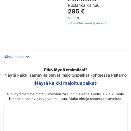
Puolanka Kainuu
Hinta
285 €
on
5.9.–6.9.
285 €
sisältää verot ja maksut
per
yö
Näytä tiedot
Etkö löydä etsimääsi?
Näytä kaikki saatavilla olevat majoituspaikat kohteessa Paltamo
Näytä kaikki majoituspaikat
Alin löytämämme hinta viimeisten 24 tunnin aikana 1 yölle ja 2 aikuiselle.
Hinnat ja saatavuus voivat muuttua. Muita ehtoja saatetaan soveltaa.