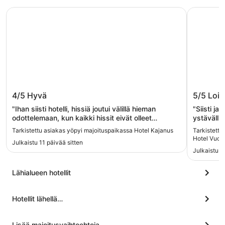
Hotel Kajanus
Break Sok
Hotel Kajanus
Break S
4/5
Hyvä
5/5
Lois
"Ihan siisti hotelli, hissiä joutui välillä hieman
"Siisti ja
odottelemaan, kun kaikki hissit eivät olleet
ystävällin
käytössä. välillä olisi portaita pitkin ollut
Lapset ol
Tarkistettu asiakas yöpyi majoituspaikassa Hotel Kajanus
Tarkistettu
nopeammmin toisessa kerroksessa, jos vain ne
pysyvästi 
Hotel Vuoka
Julkaistu 11 päivää sitten
portaat olisi olleet helposti saatavilla. Henkilökunta
mieluinen
Julkaistu 2
oli todella ystävällistä ja avuliasta. Maksuton
sisältynee
pysäköinti ja helppo saavutettavuus, joten sopii
mainiosti
autolla matkaavalle, vaikka keskusta on aivan
Lähialueen hotellit
kävelymatkan. Aamiainen oli todella loistava, ja
varsinkin sen takia voisin tulla uudestaankin."
Hotellit lähellä…
Lisää majoitusvaihtoehtoja