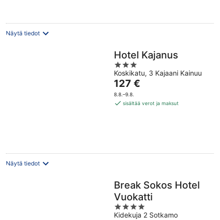
yö
Näytä tiedot
Hotel Kajanus
3
Koskikatu, 3 Kajaani Kainuu
out
Hinta
127 €
of
on
5
8.8.–9.8.
127 €
sisältää verot ja maksut
per
yö
Näytä tiedot
Break Sokos Hotel
Vuokatti
4
Kidekuja 2 Sotkamo
out