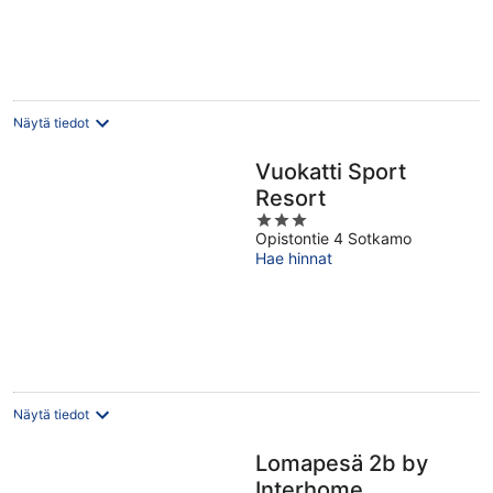
per
yö
Näytä tiedot
Vuokatti Sport
Resort
3
Opistontie 4 Sotkamo
out
Hae hinnat
of
5
Näytä tiedot
Lomapesä 2b by
Interhome