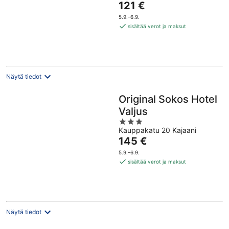
Hinta
121 €
of
on
5
5.9.–6.9.
121 €
sisältää verot ja maksut
per
yö
Näytä tiedot
Original Sokos Hotel
Valjus
3
Kauppakatu 20 Kajaani
out
Hinta
145 €
of
on
5
5.9.–6.9.
145 €
sisältää verot ja maksut
per
yö
Näytä tiedot