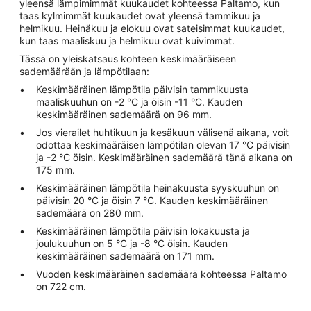
yleensä lämpimimmät kuukaudet kohteessa Paltamo, kun
taas kylmimmät kuukaudet ovat yleensä tammikuu ja
helmikuu. Heinäkuu ja elokuu ovat sateisimmat kuukaudet,
kun taas maaliskuu ja helmikuu ovat kuivimmat.
Tässä on yleiskatsaus kohteen keskimääräiseen
sademäärään ja lämpötilaan:
Keskimääräinen lämpötila päivisin tammikuusta
maaliskuuhun on -2 °C ja öisin -11 °C. Kauden
keskimääräinen sademäärä on 96 mm.
Jos vierailet huhtikuun ja kesäkuun välisenä aikana, voit
odottaa keskimääräisen lämpötilan olevan 17 °C päivisin
ja -2 °C öisin. Keskimääräinen sademäärä tänä aikana on
175 mm.
Keskimääräinen lämpötila heinäkuusta syyskuuhun on
päivisin 20 °C ja öisin 7 °C. Kauden keskimääräinen
sademäärä on 280 mm.
Keskimääräinen lämpötila päivisin lokakuusta ja
joulukuuhun on 5 °C ja -8 °C öisin. Kauden
keskimääräinen sademäärä on 171 mm.
Vuoden keskimääräinen sademäärä kohteessa Paltamo
on 722 cm.