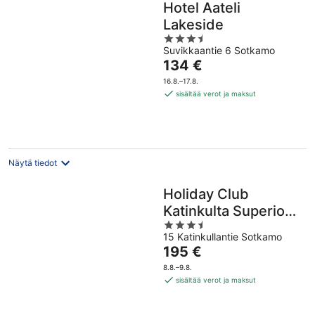
Hotel Aateli
Lakeside
3.5
Suvikkaantie 6 Sotkamo
out
Hinta
134 €
of
on
5
16.8.–17.8.
134 €
sisältää verot ja maksut
per
yö
Näytä tiedot
Holiday Club
Katinkulta Superior
3.5
Apartments
15 Katinkullantie Sotkamo
out
Hinta
195 €
of
on
5
8.8.–9.8.
195 €
sisältää verot ja maksut
per
yö