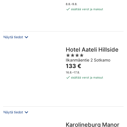
on
5
8.8.–9.8.
276 €
sisältää verot ja maksut
per
yö
Näytä tiedot
Hotel Aateli Hillside
4
Ilkanmäentie 2 Sotkamo
out
Hinta
133 €
of
on
5
16.8.–17.8.
133 €
sisältää verot ja maksut
per
yö
Näytä tiedot
Karolineburg Manor