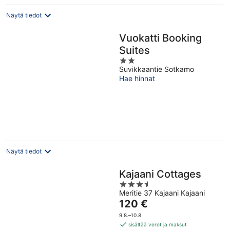
Näytä tiedot
Vuokatti Booking
Suites
2
Suvikkaantie Sotkamo
out
Hae hinnat
of
5
Näytä tiedot
Kajaani Cottages
3.5
Meritie 37 Kajaani Kajaani
out
Hinta
120 €
of
on
5
9.8.–10.8.
120 €
sisältää verot ja maksut