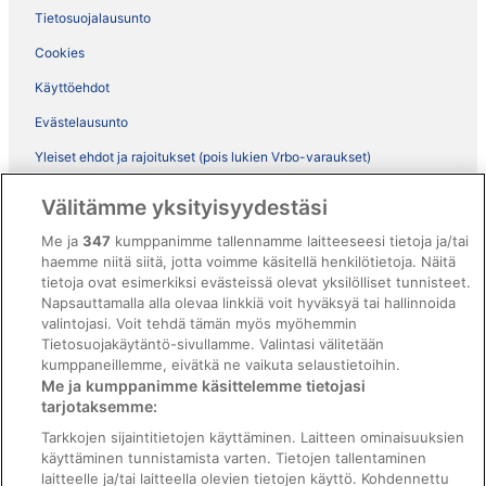
Tietosuojalausunto
Cookies
Käyttöehdot
Evästelausunto
Yleiset ehdot ja rajoitukset (pois lukien Vrbo-varaukset)
Vrbon sopimusehdot
Välitämme yksityisyydestäsi
Saavutettavuus
Me ja
347
kumppanimme tallennamme laitteeseesi tietoja ja/tai
ebookers BONUS+ -ohjelman ehdot
haemme niitä siitä, jotta voimme käsitellä henkilötietoja. Näitä
tietoja ovat esimerkiksi evästeissä olevat yksilölliset tunnisteet.
Oikeudelliset tiedot / ota meihin yhteyttä
Napsauttamalla alla olevaa linkkiä voit hyväksyä tai hallinnoida
valintojasi. Voit tehdä tämän myös myöhemmin
Sisältövaatimukset ja ilmoituksen tekeminen sisällöstä
Tietosuojakäytäntö-sivullamme. Valintasi välitetään
kumppaneillemme, eivätkä ne vaikuta selaustietoihin.
Tuki
Me ja kumppanimme käsittelemme tietojasi
tarjotaksemme:
Ota yhteyttä
Tarkkojen sijaintitietojen käyttäminen. Laitteen ominaisuuksien
Varauksen muuttaminen tai peruuttaminen
käyttäminen tunnistamista varten. Tietojen tallentaminen
laitteelle ja/tai laitteella olevien tietojen käyttö. Kohdennettu