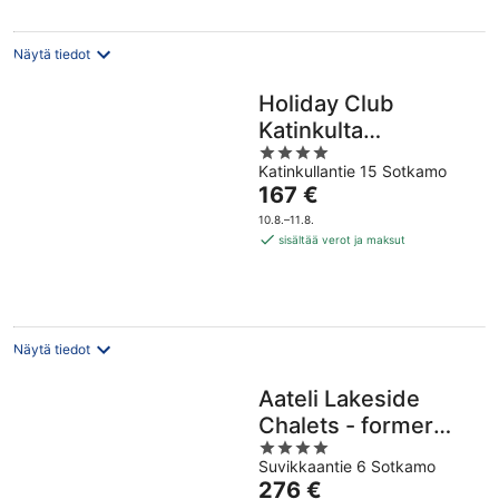
Näytä tiedot
Holiday Club
Katinkulta
4
Apartments
Katinkullantie 15 Sotkamo
out
Hinta
167 €
of
on
5
10.8.–11.8.
167 €
sisältää verot ja maksut
per
yö
Näytä tiedot
Aateli Lakeside
Chalets - former
4
Vuokatti Suites
Suvikkaantie 6 Sotkamo
out
Hinta
276 €
of