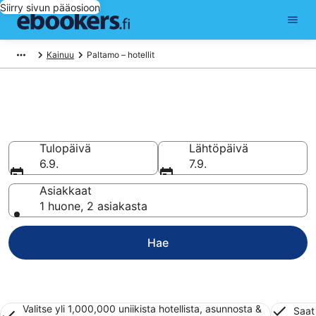
Siirry sivun pääosioon
Kainuu
Paltamo – hotellit
Hotellit Paltamo
Vertaa 298 halpaa hotellia ja majoitusta alkaen 84 €
Tulopäivä
Lähtöpäivä
6.9.
7.9.
Asiakkaat
1 huone, 2 asiakasta
Hae
Valitse yli 1,000,000 uniikista hotellista, asunnosta &
Saat