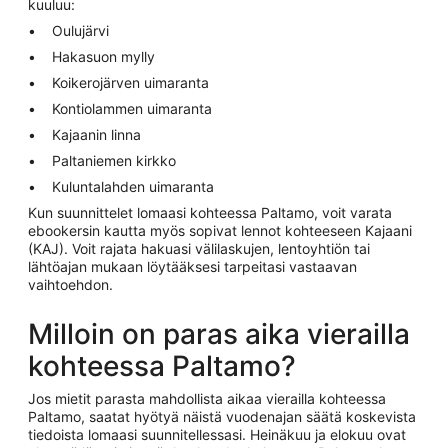
kuuluu:
Oulujärvi
Hakasuon mylly
Koikerojärven uimaranta
Kontiolammen uimaranta
Kajaanin linna
Paltaniemen kirkko
Kuluntalahden uimaranta
Kun suunnittelet lomaasi kohteessa Paltamo, voit varata
ebookersin kautta myös sopivat lennot kohteeseen Kajaani
(KAJ). Voit rajata hakuasi välilaskujen, lentoyhtiön tai
lähtöajan mukaan löytääksesi tarpeitasi vastaavan
vaihtoehdon.
Milloin on paras aika vierailla
kohteessa Paltamo?
Jos mietit parasta mahdollista aikaa vierailla kohteessa
Paltamo, saatat hyötyä näistä vuodenajan säätä koskevista
tiedoista lomaasi suunnitellessasi. Heinäkuu ja elokuu ovat