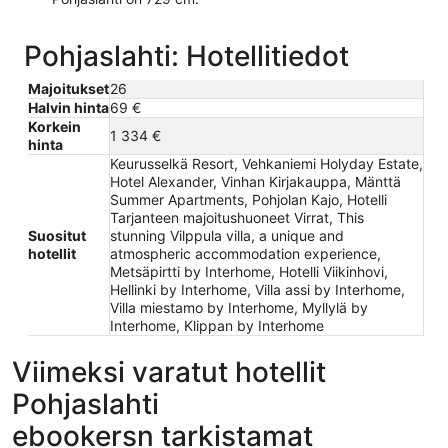
Pohjaslahti: Hotellitiedot
Majoitukset
26
Halvin hinta
69 €
Korkein
1 334 €
hinta
Keurusselkä Resort, Vehkaniemi Holyday Estate,
Hotel Alexander, Vinhan Kirjakauppa, Mänttä
Summer Apartments, Pohjolan Kajo, Hotelli
Tarjanteen majoitushuoneet Virrat, This
Suositut
stunning Vilppula villa, a unique and
hotellit
atmospheric accommodation experience,
Metsäpirtti by Interhome, Hotelli Viikinhovi,
Hellinki by Interhome, Villa assi by Interhome,
Villa miestamo by Interhome, Myllylä by
Interhome, Klippan by Interhome
Viimeksi varatut hotellit
Pohjaslahti
ebookersn tarkistamat