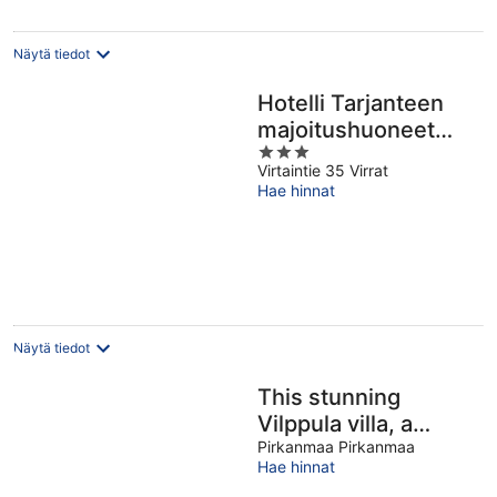
Näytä tiedot
Hotelli Tarjanteen
majoitushuoneet
3
Virrat
Virtaintie 35 Virrat
out
Hae hinnat
of
5
Näytä tiedot
This stunning
Vilppula villa, a
unique and
Pirkanmaa Pirkanmaa
Hae hinnat
atmospheric