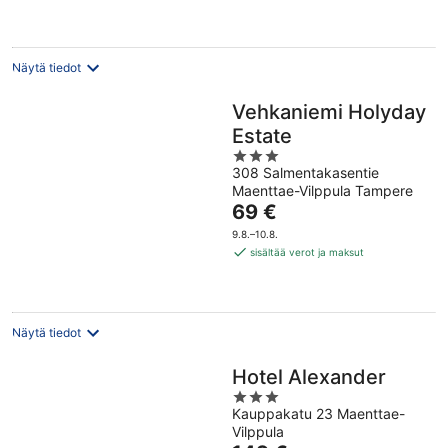
Näytä tiedot
Vehkaniemi Holyday
Estate
3
308 Salmentakasentie
out
Maenttae-Vilppula Tampere
of
Hinta
69 €
5
on
9.8.–10.8.
69 €
sisältää verot ja maksut
per
yö
Näytä tiedot
Hotel Alexander
3
Kauppakatu 23 Maenttae-
out
Vilppula
of