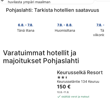
huvilasta ympäri maailman
Pohjaslahti: Tarkista hotellien saatavuus
6.8. - 7.8.
7.8. - 8.8.
7.8. - 9.
Tänä iltana
Huomisiltana
Tänä
Tarkista
Tarkista
viikonlop
Tarkista
kohteen
kohteen
kohteen
Pohjaslahti
Pohjaslahti
Pohjaslaht
hinnat
hinnat
Varatuimmat hotellit ja
hinnat
täksi
huomisillaksi
majoitukset Pohjaslahti
täksi
illaksi
eli
viikonlopu
eli
7.8.
eli
6.8.
-
Keurusselkä Resort
7.8.
-
8.8.
2.5
-
7.8.
Keurusseläntie 134 Keuruu
out
9.8.
Hinta
150 €
of
on
5
10.8.–11.8.
150 €
sisältää verot ja maksut
per
yö