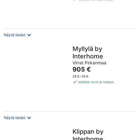
per
yö
Näytä tiedot
Myllylä by
Interhome
Virrat Pirkanmaa
Hinta
905 €
on
28.8.–29.8.
905 €
sisältää verot ja maksut
per
yö
Näytä tiedot
Klippan by
Interhome