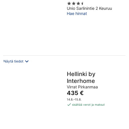
3.5
Unio Sarlinintie 2 Keuruu
out
Hae hinnat
of
5
Näytä tiedot
Hellinki by
Interhome
Virrat Pirkanmaa
Hinta
435 €
on
14.8.–15.8.
435 €
sisältää verot ja maksut
per
yö