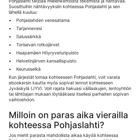
Pohjaslahti tarjoaa mielenkiintoista tekemistä ja nähtävää.
Suosittuihin nähtävyyksiin kohteessa Pohjaslahti ja sen
lähellä kuuluu:
Pohjaslahden venesatama
Tarjannevesi
Salussärkkä
Torisevan rotkojärvet
Haapamäen Höyryveturipuisto
Helvetinjärven kansallispuisto
Keurusselkä
Kun järjestät lomaa kohteeseen Pohjaslahti, voit varata
ebookersin kautta myös sopivat lennot kohteeseen
Jyväskylä (JYV). Voit rajata hakuasi välilaskujen, lentoyhtiön
tai lähtöajan mukaan löytääksesi itsellesi parhaiten sopivan
vaihtoehdon.
Milloin on paras aika vierailla
kohteessa Pohjaslahti?
Jos mietit parasta mahdollista aikaa käydä kohteessa