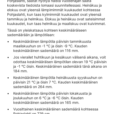
Pohjaslahti, saatat hyötyä näistä vuodenajan säätä
koskevista tiedoista lomaasi suunnitellessasi. Heinäkuu ja
elokuu ovat yleensä lämpimimmät kuukaudet kohteessa
Pohjaslahti, kun taas kylmimmät kuukaudet ovat yleensä
tammikuu ja helmikuu. Elokuu ja heinäkuu ovat sateisimmat
kuukaudet, kun taas helmikuu ja maaliskuu ovat kuivimmat.
Tässä on yleiskatsaus kohteen keskimääräiseen
sademäärään ja lämpötilaan:
Keskimääräinen lämpötila päivisin tammikuusta
maaliskuuhun on -1 °C ja öisin -9 °C. Kauden
keskimääräinen sademäärä on 116 mm.
Jos vierailet huhtikuun ja kesäkuun välisenä aikana, voit
odottaa keskimääräisen lämpötilan olevan 19 °C päivisin
ja -1 °C öisin. Keskimääräinen sademäärä tänä aikana on
184 mm.
Keskimääräinen lämpötila heinäkuusta syyskuuhun on
päivisin 21 °C ja öisin 7 °C. Kauden keskimääräinen
sademäärä on 264 mm.
Keskimääräinen lämpötila päivisin lokakuusta ja
joulukuuhun on 6 °C ja -6 °C öisin. Kauden
keskimääräinen sademäärä on 165 mm.
Vuosittainen keskimääräinen sademäärä kohteessa
Pohjaslahti on 729 cm.