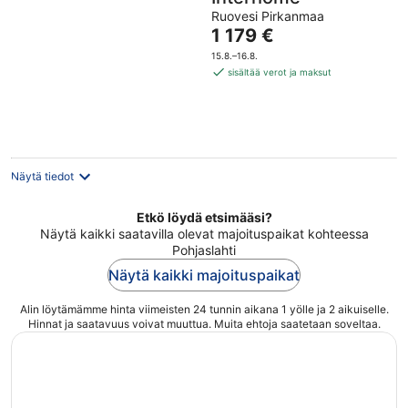
Ruovesi Pirkanmaa
Hinta
1 179 €
on
15.8.–16.8.
1 179 €
sisältää verot ja maksut
per
yö
Näytä tiedot
Etkö löydä etsimääsi?
Näytä kaikki saatavilla olevat majoituspaikat kohteessa
Pohjaslahti
Näytä kaikki majoituspaikat
Alin löytämämme hinta viimeisten 24 tunnin aikana 1 yölle ja 2 aikuiselle.
Hinnat ja saatavuus voivat muuttua. Muita ehtoja saatetaan soveltaa.