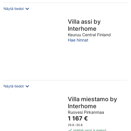
Näytä tiedot
Villa assi by
Interhome
Keuruu Central Finland
Hae hinnat
Näytä tiedot
Villa miestamo by
Interhome
Ruovesi Pirkanmaa
Hinta
1 167 €
on
29.8.–30.8.
1 167 €
sisältää verot ja maksut