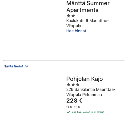
Mänttä Summer
Apartments
2
Koulukatu 6 Maenttae-
out
Vilppula
of
Hae hinnat
5
Näytä tiedot
Pohjolan Kajo
3
226 Sankilantie Maenttae-
out
Vilppula Pirkanmaa
of
Hinta
228 €
5
on
11.8.–12.8.
228 €
sisältää verot ja maksut
per
yö