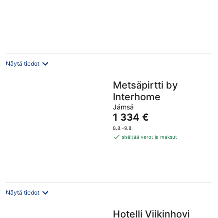
accommodation
experience
Näytä tiedot
Metsäpirtti by
Interhome
Jämsä
Hinta
1 334 €
on
8.8.–9.8.
1 334 €
sisältää verot ja maksut
per
yö
Näytä tiedot
Hotelli Viikinhovi