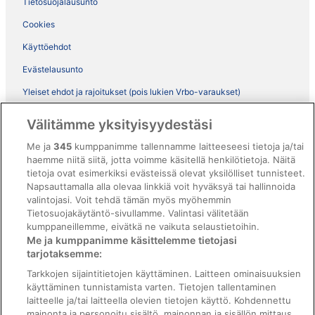
Tietosuojalausunto
Cookies
Käyttöehdot
Evästelausunto
Yleiset ehdot ja rajoitukset (pois lukien Vrbo-varaukset)
Vrbon sopimusehdot
Välitämme yksityisyydestäsi
Saavutettavuus
Me ja
345
kumppanimme tallennamme laitteeseesi tietoja ja/tai
ebookers BONUS+ -ohjelman ehdot
haemme niitä siitä, jotta voimme käsitellä henkilötietoja. Näitä
tietoja ovat esimerkiksi evästeissä olevat yksilölliset tunnisteet.
Oikeudelliset tiedot / ota meihin yhteyttä
Napsauttamalla alla olevaa linkkiä voit hyväksyä tai hallinnoida
valintojasi. Voit tehdä tämän myös myöhemmin
Sisältövaatimukset ja ilmoituksen tekeminen sisällöstä
Tietosuojakäytäntö-sivullamme. Valintasi välitetään
kumppaneillemme, eivätkä ne vaikuta selaustietoihin.
Tuki
Me ja kumppanimme käsittelemme tietojasi
tarjotaksemme:
Ota yhteyttä
Tarkkojen sijaintitietojen käyttäminen. Laitteen ominaisuuksien
Varauksen muuttaminen tai peruuttaminen
käyttäminen tunnistamista varten. Tietojen tallentaminen
laitteelle ja/tai laitteella olevien tietojen käyttö. Kohdennettu
Varaa lento lentoyhtiön hyvityskupongeilla
mainonta ja personoitu sisältö, mainonnan ja sisällön mittaus,