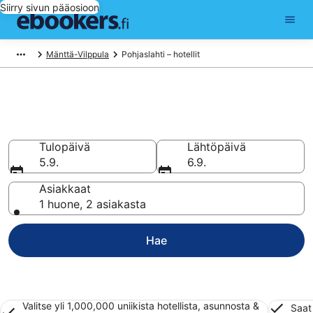
Siirry sivun pääosioon
Mänttä-Vilppula
Pohjaslahti – hotellit
Hotellit Pohjaslahti
Vertaa 26 halpaa hotellia ja majoitusta alkaen 69 €
Tulopäivä
Lähtöpäivä
5.9.
6.9.
Asiakkaat
1 huone, 2 asiakasta
Hae
Valitse yli 1,000,000 uniikista hotellista, asunnosta &
Saat