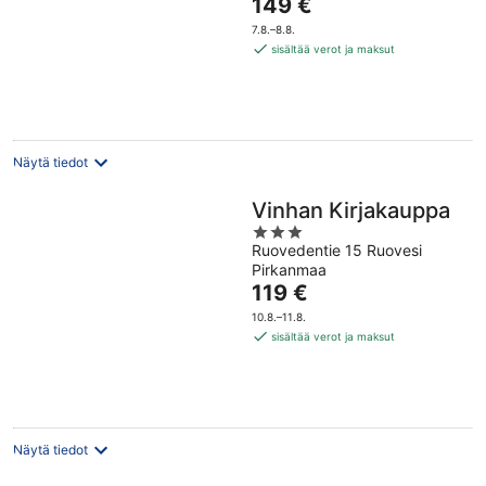
Hinta
149 €
5
on
7.8.–8.8.
149 €
sisältää verot ja maksut
per
yö
Näytä tiedot
Vinhan Kirjakauppa
3
Ruovedentie 15 Ruovesi
out
Pirkanmaa
of
Hinta
119 €
5
on
10.8.–11.8.
119 €
sisältää verot ja maksut
per
yö
Näytä tiedot