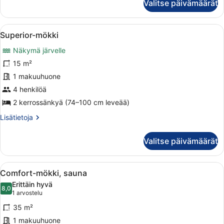
Valitse päivämäärät
mökki
Avaa
Pieni mökki, jossa on kuisti ja pyör
13
Superior-mökki
kaikki
Näkymä järvelle
huonetyypin
Superior-
15 m²
mökki
1 makuuhuone
kuvat
4 henkilöä
2 kerrossänkyä (74–100 cm leveää)
Lisätietoja
Lisätietoja
huoneesta
Superior-
Valitse päivämäärät
mökki
Avaa
Kodikas olohuone, jossa on sohva, ru
11
Comfort-mökki, sauna
kaikki
Erittäin hyvä
huonetyypin
8,0
8,0 kautta 10
(1
1 arvostelu
Comfort-
arvostelu)
35 m²
mökki,
1 makuuhuone