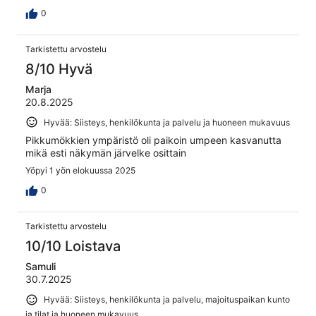
the paper towel I used to wipe it turned black. Also, there
were only shutters and very light curtains, so darkening
0
the room was impossible. The lakeside location of the
resort was excellent, though.
Tarkistettu arvostelu
8/10 Hyvä
Marja
20.8.2025
Hyvää: Siisteys, henkilökunta ja palvelu ja huoneen mukavuus
Pikkumökkien ympäristö oli paikoin umpeen kasvanutta
mikä esti näkymän järvelke osittain
Yöpyi 1 yön elokuussa 2025
0
Tarkistettu arvostelu
10/10 Loistava
Samuli
30.7.2025
Hyvää: Siisteys, henkilökunta ja palvelu, majoituspaikan kunto
ja tilat ja huoneen mukavuus