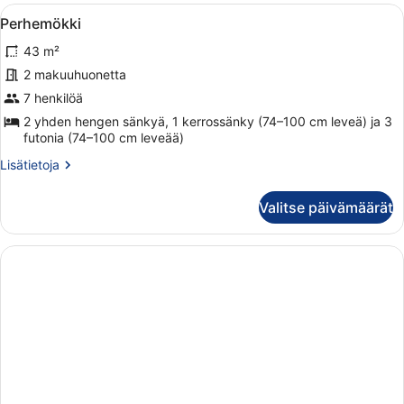
Avaa
Hirsimökki, jonka katto on tehty me
17
Perhemökki
kaikki
43 m²
huonetyypin
Perhemökki
2 makuuhuonetta
kuvat
7 henkilöä
2 yhden hengen sänkyä, 1 kerrossänky (74–100 cm leveä) ja 3
futonia (74–100 cm leveää)
Lisätietoja
Lisätietoja
huoneesta
Perhemökki
Valitse päivämäärät