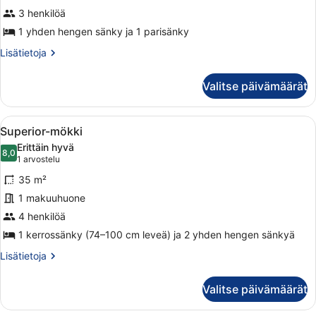
sauna
3 henkilöä
kuvat
1 yhden hengen sänky ja 1 parisänky
Lisätietoja
Lisätietoja
huoneesta
Comfort-
Valitse päivämäärät
mökki,
sauna
Avaa
Tunnelmallinen mökin sisustus, jossa
9
Superior-mökki
kaikki
Erittäin hyvä
huonetyypin
8,0
8,0 kautta 10
(1
1 arvostelu
Superior-
arvostelu)
35 m²
mökki
1 makuuhuone
kuvat
4 henkilöä
1 kerrossänky (74–100 cm leveä) ja 2 yhden hengen sänkyä
Lisätietoja
Lisätietoja
huoneesta
Superior-
Valitse päivämäärät
mökki