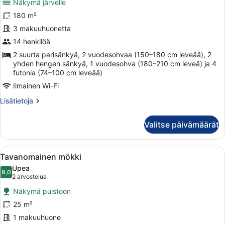
Näkymä järvelle
huonetyypin
Grand-
180 m²
mökki
3 makuuhuonetta
kuvat
14 henkilöä
2 suurta parisänkyä, 2 vuodesohvaa (150–180 cm leveää), 2
yhden hengen sänkyä, 1 vuodesohva (180–210 cm leveä) ja 4
futonia (74–100 cm leveää)
Ilmainen Wi-Fi
Lisätietoja
Lisätietoja
huoneesta
Grand-
Valitse päivämäärät
mökki
Avaa
Punainen mökki, jossa on kuisti ja 
12
Tavanomainen mökki
kaikki
Upea
huonetyypin
9,0
9,0 kautta 10
(2
2 arvostelua
Tavanomainen
arvostelua)
Näkymä puistoon
mökki
25 m²
kuvat
1 makuuhuone