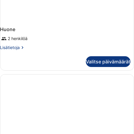
Huone
2 henkilöä
Lisätietoja
Lisätietoja
huoneesta
Huone
Valitse päivämäärät