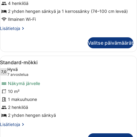
4 henkilöä
2 yhden hengen sänkyä ja 1 kerrossänky (74–100 cm leveä)
Ilmainen Wi-Fi
Lisätietoja
Lisätietoja
huoneesta
Tavanomainen
Valitse päivämäärät
mökki
Avaa
Pieni puinen mökki, jossa on kuisti, 
15
Standard-mökki
kaikki
Hyvä
huonetyypin
7,0
7,0 kautta 10
(7
7 arvostelua
Standard-
arvostelua)
Näkymä järvelle
mökki
10 m²
kuvat
1 makuuhuone
2 henkilöä
2 yhden hengen sänkyä
Lisätietoja
Lisätietoja
huoneesta
Standard-