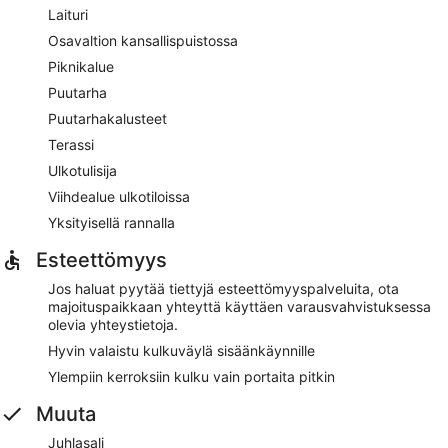
Laituri
Osavaltion kansallispuistossa
Piknikalue
Puutarha
Puutarhakalusteet
Terassi
Ulkotulisija
Viihdealue ulkotiloissa
Yksityisellä rannalla
Esteettömyys
Jos haluat pyytää tiettyjä esteettömyyspalveluita, ota
majoituspaikkaan yhteyttä käyttäen varausvahvistuksessa
olevia yhteystietoja.
Hyvin valaistu kulkuväylä sisäänkäynnille
Ylempiin kerroksiin kulku vain portaita pitkin
Muuta
Juhlasali