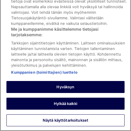
tietoja ovat esimerkiksi evästeissä olevat yksilölliset tunnisteet.
ja huoneen mukavuus
Napsauttamalla alla olevaa linkkiä voit hyväksyä tai hallinnoida
Vanha vahvasti homeelle tuoksahtava koppi. Hintaan
valintojasi. Voit tehdä tämän myös myöhemmin
nähden todella huono.
Tietosuojakäytäntö-sivullamme. Valintasi välitetään
kumppaneillemme, eivätkä ne vaikuta selaustietoihin.
Yöpyi 1 yön heinäkuussa 2022
Me ja kumppanimme käsittelemme tietojasi
0
tarjotaksemme:
Tarkkojen sijaintitietojen käyttäminen. Laitteen ominaisuuksien
Tarkistettu arvostelu
käyttäminen tunnistamista varten. Tietojen tallentaminen
laitteelle ja/tai laitteella olevien tietojen käyttö. Kohdennettu
6/10 Kohtalainen
mainonta ja personoitu sisältö, mainonnan ja sisällön mittaus,
Minna
yleisötutkimus ja palvelujen kehittäminen.
17.8.2021
Kumppanien (toimittajien) luettelo
Hyvää: Siisteys, palvelut/mukavuudet ja majoituspaikan kunto
ja tilat
Hyväksyn
Huonoa: Henkilökunta ja palvelu
Luonto plussaa. Vastaanottovirkailija töykeä.
Hylkää kaikki
Yöpyi 1 yön elokuussa 2021
0
Näytä käyttötarkoitukset
Tarkistettu arvostelu