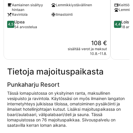
Savonlinna
Punkahar
Aamiainen sisältyy
Lemmikkiystävällinen
Keittiö
Savonlinn
hintaan
Lemmikk
Ravintola
Ilmastointi
4.5
4.4
Upea
Loist
4,5
4,4
kautta
kautta
54 arvostelua
18 arv
5,
5,
Upea,
Loistava,
Hinta
108 €
54
18
on
arvostelua
arvostelu
sisältää verot ja maksut
108 €
10.8.–11.8.
Tietoja majoituspaikasta
Punkaharju Resort
Tässä lomapuistossa on yksityinen ranta, maksullinen
vesipuisto ja ravintola. Käytössäsi on myös ilmainen langaton
internetyhteys julkisissa tiloissa, omatoiminen pysäköinti ja
ilmaiset hotellinjohtajan kutsut. Lisäksi majoituspaikassa on
baari/aulabaari, välipalabaari/deli ja sauna. Tässä
lomapuistossa on 76 majoituspaikkaa. Siivouspalvelu on
saatavilla kerran loman aikana.