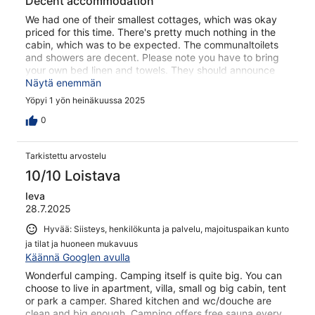
Decent accommodation
We had one of their smallest cottages, which was okay
priced for this time. There's pretty much nothing in the
cabin, which was to be expected. The communaltoilets
and showers are decent. Please note you have to bring
your own bed linen and towels. They should announce
this better on their Hotels.com page! The location is
Näytä enemmän
amazing, though.
Yöpyi 1 yön heinäkuussa 2025
0
Tarkistettu arvostelu
10/10 Loistava
Ieva
28.7.2025
Hyvää: Siisteys, henkilökunta ja palvelu, majoituspaikan kunto
ja tilat ja huoneen mukavuus
Käännä Googlen avulla
Wonderful camping. Camping itself is quite big. You can
choose to live in apartment, villa, small og big cabin, tent
or park a camper. Shared kitchen and wc/douche are
clean and big enough. Camping offers free sauna every