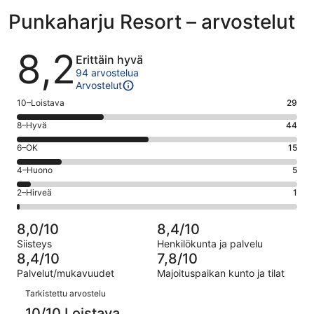
Punkaharju Resort – arvostelut
Arvostelut
8,2
Erittäin hyvä
94 arvostelua
Arvostelut
Arvosana
10–Loistava
29
10
Arvosana
8–Hyvä
44
-
8
Loistava.
Arvosana
6–OK
15
-
29
6
Hyvä.
Arvosana
4–Huono
5
kautta
-
44
4
94
OK.
Arvosana
2–Hirveä
1
kautta
-
arvostelua
15
2
94
Huono.
kautta
-
arvostelua
5
8,0/10
8,4/10
94
Hirveä.
kautta
Siisteys
Henkilökunta ja palvelu
arvostelua
1
94
8,4/10
7,8/10
kautta
arvostelua
Palvelut/mukavuudet
Majoituspaikan kunto ja tilat
94
Arvostelut
arvostelua
Tarkistettu arvostelu
10/10 Loistava