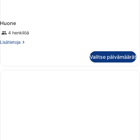
Huone
4 henkilöä
Lisätietoja
Lisätietoja
huoneesta
Huone
Valitse päivämäärät