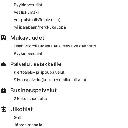
Pyykinpesutilat
Vesiliukumäki
Vesipuisto (lisämaksusta)
Välipalabaari/herkkukauppa
Mukavuudet
Osan vuorokaudesta auki oleva vastaanotto
Pyykinpesutilat
Palvelut asiakkaille
Kiertoajelu- ja lippupalvelut
Siivouspalvelu (kerran vierailun aikana)
Businesspalvelut
2 kokoushuonetta
Ulkotilat
Grilli
Järven rannalla