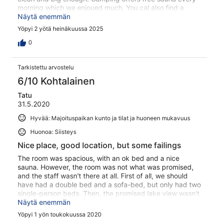
morning which we enjoued much. You cal also find a
private beach and orhet places where you can swim in
Näytä enemmän
the lake. Mojority of cabins have a lave wiev. You cal also
Yöpyi 2 yötä heinäkuussa 2025
find a good restorant in campings area and mini
waterpark which is popular among kids. Lady in
0
reception is very polite and explains everything we were
intrested in.
Tarkistettu arvostelu
6/10 Kohtalainen
Tatu
31.5.2020
Hyvää: Majoituspaikan kunto ja tilat ja huoneen mukavuus
Huonoa: Siisteys
Nice place, good location, but some failings
The room was spacious, with an ok bed and a nice
sauna. However, the room was not what was promised,
and the staff wasn't there at all. First of all, we should
have had a double bed and a sofa-bed, but only had two
single-person beds. Then, the promised lake view wasn't
really a lake view: it was a view across the yard with the
Näytä enemmän
lake in the background. The balcony table was so dirty
Yöpyi 1 yön toukokuussa 2020