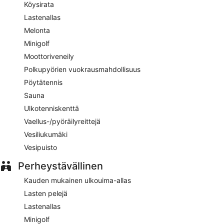
Köysirata
Tämä 3,5 tähden lomapuisto sallii tupakoinnin merkityillä
Lastenallas
alueilla.
Melonta
Tämä lomapuisto järjestää hotellinjohtajan kutsut joka päivä.
Minigolf
Paviljonki
– perheravintola, jonka erikoisuutena on
Moottoriveneily
paikallinen keittiö. Ravintola tarjoilee lounaan ja illallisen. Auki
Polkupyörien vuokrausmahdollisuus
joka päivä.
Pöytätennis
Sauna
Ulkotenniskenttä
Vaellus-/pyöräilyreittejä
Vesiliukumäki
Vesipuisto
Perheystävällinen
Kauden mukainen ulkouima-allas
Lasten pelejä
Lastenallas
Minigolf