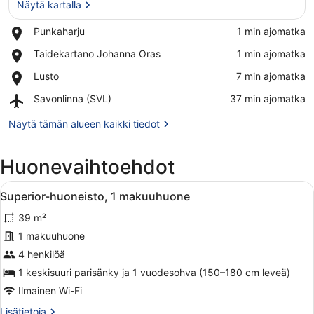
Näytä kartalla
Place,
Punkaharju
‪1 min ajomatka‬
Punkaharju
Näytä kartalla
Place,
Taidekartano Johanna Oras
‪1 min ajomatka‬
Taidekartano
Place,
Lusto
‪7 min ajomatka‬
Johanna
Lusto
Oras
Airport,
Savonlinna (SVL)
‪37 min ajomatka‬
Savonlinna
(SVL)
Näytä tämän alueen kaikki tiedot
Huonevaihtoehdot
Avaa
Hotellihuone, jossa on kaksi sänkyä
13
Superior-huoneisto, 1 makuuhuone
kaikki
39 m²
huonetyypin
Superior-
1 makuuhuone
huoneisto,
4 henkilöä
1
1 keskisuuri parisänky ja 1 vuodesohva (150–180 cm leveä)
makuuhuone
Ilmainen Wi-Fi
kuvat
Lisätietoja
Lisätietoja