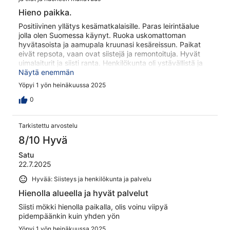
Hieno paikka.
Positiivinen yllätys kesämatkalaisille. Paras leirintäalue
jolla olen Suomessa käynyt. Ruoka uskomattoman
hyvätasoista ja aamupala kruunasi kesäreissun. Paikat
eivät repsota, vaan ovat siistejä ja remontoituja. Hyvät
uimalaiturit ja siisti ranta. Henkilökunta oli ystävällistä ja
palvelu oli ripeää. Tulemme varmasti uudestaan!
Näytä enemmän
Yöpyi 1 yön heinäkuussa 2025
0
Tarkistettu arvostelu
8/10 Hyvä
Satu
22.7.2025
Hyvää: Siisteys ja henkilökunta ja palvelu
Hienolla alueella ja hyvät palvelut
Siisti mökki hienolla paikalla, olis voinu viipyä
pidempäänkin kuin yhden yön
Yöpyi 1 yön heinäkuussa 2025