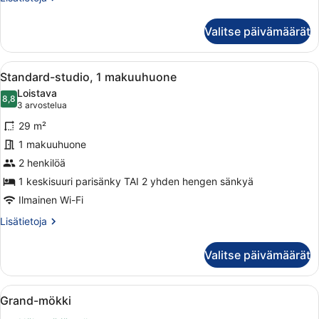
huoneesta
Superior-
Valitse päivämäärät
huoneisto,
1
makuuhuone
Avaa
Hotellihuone, jossa on kaksi sänkyä
14
Standard-studio, 1 makuuhuone
kaikki
Loistava
huonetyypin
8,8
8,8 kautta 10
(3
3 arvostelua
Standard-
arvostelua)
29 m²
studio,
1 makuuhuone
1
2 henkilöä
makuuhuone
kuvat
1 keskisuuri parisänky TAI 2 yhden hengen sänkyä
Ilmainen Wi-Fi
Lisätietoja
Lisätietoja
huoneesta
Standard-
Valitse päivämäärät
studio,
1
makuuhuone
Avaa
Hirsihökkelissä on terassi, ulkotila
14
Grand-mökki
kaikki