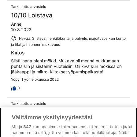
Tarkistettu arvostelu
10/10 Loistava
Anne
10.8.2022
Hyvää: Siisteys, henkilökunta ja palvelu, majoituspaikan kunto
ja tilat ja huoneen mukavuus
Kiitos
Siisti ihana pieni mökki. Mukava oli mennä nukkumaan
puhtaisiin ja siisteihin vuoteisiin. Oli kiva kun mökissä on
jääkaappi ja mikro. Kiitokset yöpymispaikasta!
Yöpyi 1 yön elokuussa 2022
0
Tarkistettu arvostelu
6/10 Kohtalainen
Välitämme yksityisyydestäsi
Juha
1.8.2022
Me ja
347
kumppanimme tallennamme laitteeseesi tietoja ja/tai
haemme niitä siitä, jotta voimme käsitellä henkilötietoja. Näitä
Huonoa: Henkilökunta ja palvelu, majoituspaikan kunto ja tilat