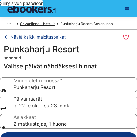
Siirry sivun pääosioon
Savonlinna – hotellit
Punkaharju Resort, Savonlinna
Näytä kaikki majoituspaikat
Punkaharju Resort
3.5
tähden
Valitse päivät nähdäksesi hinnat
majoituspaikka
Minne olet menossa?
Punkaharju Resort
Päivämäärät
la 22. elok. - su 23. elok.
Asiakkaat
2 matkustajaa, 1 huone