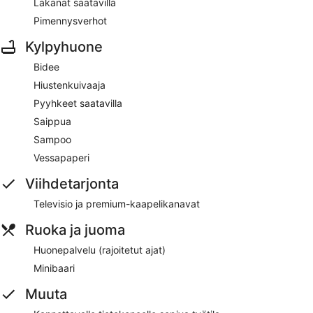
Lakanat saatavilla
Pimennysverhot
Kylpyhuone
Bidee
Hiustenkuivaaja
Pyyhkeet saatavilla
Saippua
Sampoo
Vessapaperi
Viihdetarjonta
Televisio ja premium-kaapelikanavat
Ruoka ja juoma
Huonepalvelu (rajoitetut ajat)
Minibaari
Muuta