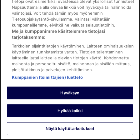
Tarkistettu arvostelu
tietoja ovat esimerkiksi evästeissä olevat yksilölliset tunnisteet.
Napsauttamalla alla olevaa linkkiä voit hyväksyä tai hallinnoida
10/10 Loistava
valintojasi. Voit tehdä tämän myös myöhemmin
Kari
Tietosuojakäytäntö-sivullamme. Valintasi välitetään
2.11.2025
kumppaneillemme, eivätkä ne vaikuta selaustietoihin.
Me ja kumppanimme käsittelemme tietojasi
Hyvää: Siisteys, henkilökunta ja palvelu ja
tarjotaksemme:
palvelut/mukavuudet
Tarkkojen sijaintitietojen käyttäminen. Laitteen ominaisuuksien
Ystävällinen vastaanotto ja siisti huone. Ei meteliä.
käyttäminen tunnistamista varten. Tietojen tallentaminen
Yöpyi 2 yötä lokakuussa 2025
laitteelle ja/tai laitteella olevien tietojen käyttö. Kohdennettu
mainonta ja personoitu sisältö, mainonnan ja sisällön mittaus,
0
yleisötutkimus ja palvelujen kehittäminen.
Kumppanien (toimittajien) luettelo
Tarkistettu arvostelu
8/10 Hyvä
Hyväksyn
Jari
19.10.2025
Hylkää kaikki
Hyvää: Siisteys, henkilökunta ja palvelu, majoituspaikan kunto
ja tilat ja huoneen mukavuus
aamiaisella oli aikki mitä kaipasimme ja pysäköinti on
Näytä käyttötarkoitukset
turvallinen ja auton voi huoletta jättää parkkiin