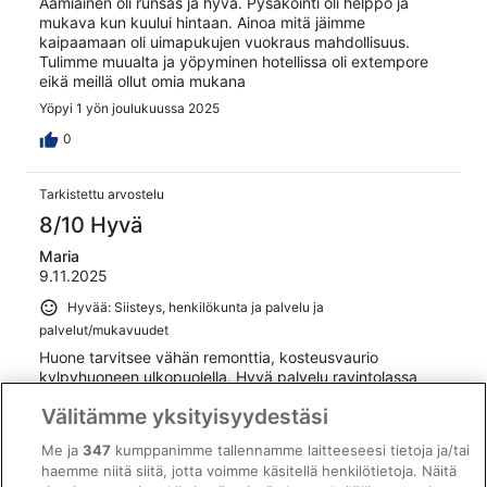
Aamiainen oli runsas ja hyvä. Pysäköinti oli helppo ja
mukava kun kuului hintaan. Ainoa mitä jäimme
kaipaamaan oli uimapukujen vuokraus mahdollisuus.
Tulimme muualta ja yöpyminen hotellissa oli extempore
eikä meillä ollut omia mukana
Yöpyi 1 yön joulukuussa 2025
0
Tarkistettu arvostelu
8/10 Hyvä
Maria
9.11.2025
Hyvää: Siisteys, henkilökunta ja palvelu ja
palvelut/mukavuudet
Huone tarvitsee vähän remonttia, kosteusvaurio
kylpyhuoneen ulkopuolella. Hyvä palvelu ravintolassa
Yöpyi 2 yötä marraskuussa 2025
Välitämme yksityisyydestäsi
0
Me ja
347
kumppanimme tallennamme laitteeseesi tietoja ja/tai
haemme niitä siitä, jotta voimme käsitellä henkilötietoja. Näitä