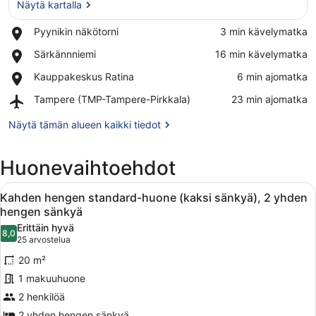
Näytä kartalla
Place,
Pyynikin näkötorni
‪3 min kävelymatka‬
Pyynikin
Näytä kartalla
Place,
Särkännniemi
‪16 min kävelymatka‬
näkötorni
Särkännniemi
Place,
Kauppakeskus Ratina
‪6 min ajomatka‬
Kauppakeskus
Airport,
Tampere (TMP-Tampere-Pirkkala)
‪23 min ajomatka‬
Ratina
Tampere
(TMP-
Näytä tämän alueen kaikki tiedot
Tampere-
Pirkkala)
Huonevaihtoehdot
Avaa
Hotellihuone, jossa on kaksi sänkyä
7
Kahden hengen standard-huone (kaksi sänkyä), 2 yhden
kaikki
hengen sänkyä
huonetyypin
Erittäin hyvä
8,0
Kahden
8,0 kautta 10
(25
25 arvostelua
hengen
arvostelua)
20 m²
standard-
1 makuuhuone
huone
2 henkilöä
(kaksi
2 yhden hengen sänkyä