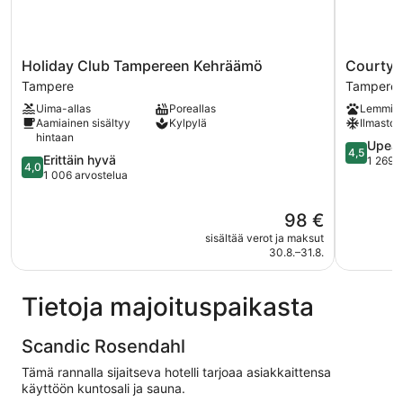
Holiday
Courtyar
Holiday Club Tampereen Kehräämö
Courtyar
Club
by
Tampere
Tampere
Tampereen
Marriott
Uima-allas
Poreallas
Lemmikk
Kehräämö
Tampere
Aamiainen sisältyy
Kylpylä
Ilmastoin
Tampere
City
hintaan
Tampere
4.5
Upea
4,5
4.0
Erittäin hyvä
kautta
1 269 
4,0
kautta
1 006 arvostelua
5,
5,
Upea,
Erittäin
1 269
Hinta
98 €
hyvä,
arvostelu
on
sisältää verot ja maksut
1 006
98 €
30.8.–31.8.
arvostelua
Tietoja majoituspaikasta
Scandic Rosendahl
Tämä rannalla sijaitseva hotelli tarjoaa asiakkaittensa
käyttöön kuntosali ja sauna.