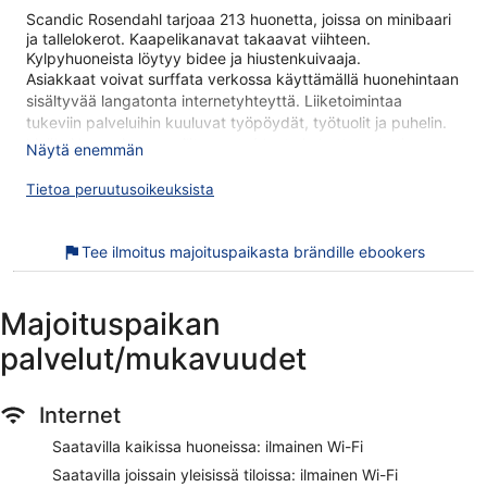
Scandic Rosendahl tarjoaa 213 huonetta, joissa on minibaari
ja tallelokerot. Kaapelikanavat takaavat viihteen.
Kylpyhuoneista löytyy bidee ja hiustenkuivaaja.
Asiakkaat voivat surffata verkossa käyttämällä huonehintaan
sisältyvää langatonta internetyhteyttä. Liiketoimintaa
tukeviin palveluihin kuuluvat työpöydät, työtuolit ja puhelin.
Lisäksi huoneissa on silitysrauta/-lauta ja kattotuulettimet.
Näytä enemmän
Siivous on saatavilla päivittäin.
Tietoa peruutusoikeuksista
Tässä hotellissa käytössäsi on sisäuima-allas, sauna,
kuntosali ja ilmaiset polkupyörät.
Seuraavat aktiviteetit ovat saatavilla joko paikan päällä tai
Tee ilmoitus majoituspaikasta brändille ebookers
sen lähistöllä, ja ne saattavat olla maksullisia.
Scandic Rosendahl sijaitsee vain lyhyen kävelymatkan
Majoituspaikan
päässä kohteesta Pyynikin näkötorni. Majoituspaikka tarjoaa
asiakkailleen esimerkiksi ilmaisen Wi-Fi-yhteyden yleisissä
palvelut/mukavuudet
tiloissa sekä sisäuima-altaan ja ravintolan. Tämän
majoituspaikan tarjoamiin lemmikkipalveluihin kuuluu ruoka-
ja vesikulhot.
Internet
Ilmainen Wi-Fi
Saatavilla kaikissa huoneissa: ilmainen Wi-Fi
Ilmainen pysäköinti matkailuautoille, busseille ja rekoille
Saatavilla joissain yleisissä tiloissa: ilmainen Wi-Fi