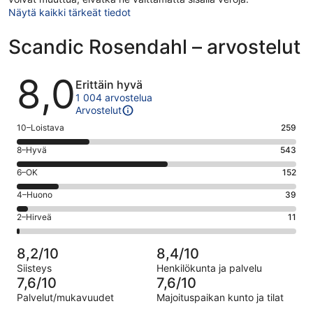
Näytä kaikki tärkeät tiedot
Scandic Rosendahl – arvostelut
Arvostelut
8,0
Erittäin hyvä
1 004 arvostelua
Arvostelut
Arvosana
10–Loistava
259
10
Arvosana
8–Hyvä
543
-
8
Loistava.
Arvosana
6–OK
152
-
259
6
Hyvä.
Arvosana
4–Huono
39
kautta
-
543
4
1004
OK.
Arvosana
2–Hirveä
11
kautta
-
arvostelua
152
2
1004
Huono.
kautta
-
arvostelua
39
8,2/10
8,4/10
1004
Hirveä.
kautta
Siisteys
Henkilökunta ja palvelu
arvostelua
11
1004
7,6/10
7,6/10
kautta
arvostelua
Palvelut/mukavuudet
Majoituspaikan kunto ja tilat
1004