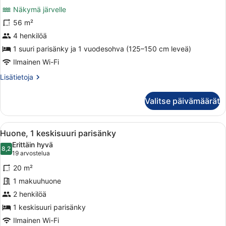
Superior-
arvostelua)
Näkymä järvelle
huone
56 m²
(Plus)
4 henkilöä
kuvat
1 suuri parisänky ja 1 vuodesohva (125–150 cm leveä)
Ilmainen Wi-Fi
Lisätietoja
Lisätietoja
huoneesta
Superior-
Valitse päivämäärät
huone
(Plus)
Avaa
Moderni hotellihuone, jossa on sänky
6
Huone, 1 keskisuuri parisänky
kaikki
Erittäin hyvä
huonetyypin
8,2
8,2 kautta 10
(19
19 arvostelua
Huone,
arvostelua)
20 m²
1
1 makuuhuone
keskisuuri
2 henkilöä
parisänky
kuvat
1 keskisuuri parisänky
Ilmainen Wi-Fi