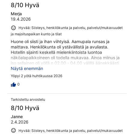
8/10 Hyvä
Merja
19.4.2026
Hyvää: Siisteys, henkilökunta ja palvelu, palvelut/mukavuudet
ja majoituspaikan kunto ja tilat
Huone oli siisti ja ihan viihtyisä. Aamupala runsas ja
maittava. Henkilökunta oli ystävällistä ja avuliasta.
Hotellin sijainti keskellä mielenkiintoista luontoa
näköalapaikkoineen oli todella mukavaa. Ainoa miinus ja
iso sellainen oli yöllä n 02.00 - 04.00 välillä äänekkäästi
kuuluva humalaisten (?) riitely naapurustohuoneesta.
Näytä enemmän
Yöpyi 2 yötä huhtikuussa 2026
0
Tarkistettu arvostelu
8/10 Hyvä
Janne
2.4.2026
Hyvää: Siisteys, henkilökunta ja palvelu, palvelut/mukavuudet