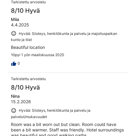
Arvostelut
arvostelua
Tarkistettu arvostelu
8/10 Hyvä
Miia
4.4.2025
Hyvää: Siisteys, henkilökunta ja palvelu ja majoituspaikan
kunto ja tilat
Beautiful location
Yöpyi 1 yön maaliskuussa 2025
0
Tarkistettu arvostelu
8/10 Hyvä
Nina
15.2.2026
Hyvää: Siisteys, henkilökunta ja palvelu ja
palvelut/mukavuudet
Room was a bit worn out but clean. Room could have
been a bit warmer. Staff was friendly. Hotel surroundings
was beautiful and good walking paths.