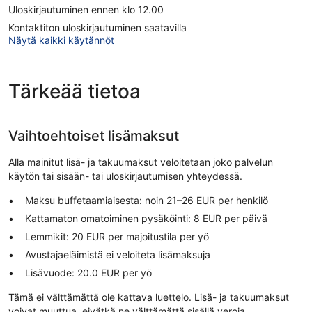
Uloskirjautuminen ennen klo 12.00
Kontaktiton uloskirjautuminen saatavilla
Näytä kaikki käytännöt
Tärkeää tietoa
Vaihtoehtoiset lisämaksut
Alla mainitut lisä- ja takuumaksut veloitetaan joko palvelun
käytön tai sisään- tai uloskirjautumisen yhteydessä.
Maksu buffetaamiaisesta: noin 21–26 EUR per henkilö
Kattamaton omatoiminen pysäköinti: 8 EUR per päivä
Lemmikit: 20 EUR per majoitustila per yö
Avustajaeläimistä ei veloiteta lisämaksuja
Lisävuode: 20.0 EUR per yö
Tämä ei välttämättä ole kattava luettelo. Lisä- ja takuumaksut
voivat muuttua, eivätkä ne välttämättä sisällä veroja.