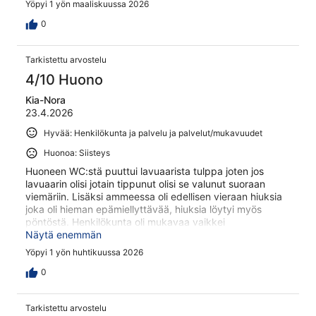
Yöpyi 1 yön maaliskuussa 2026
0
Tarkistettu arvostelu
4/10 Huono
Kia-Nora
23.4.2026
Hyvää: Henkilökunta ja palvelu ja palvelut/mukavuudet
Huonoa: Siisteys
Huoneen WC:stä puuttui lavuaarista tulppa joten jos
lavuaarin olisi jotain tippunut olisi se valunut suoraan
viemäriin. Lisäksi ammeessa oli edellisen vieraan hiuksia
joka oli hieman epämiellyttävää, hiuksia löytyi myös
pöntöstä. Henkilökunta oli mukavaa vaikkei
sisäänkirjautuessa mainittu mitään aamupalasta
Näytä enemmän
(kellonaika, sijainti yms.)
Yöpyi 1 yön huhtikuussa 2026
0
Tarkistettu arvostelu