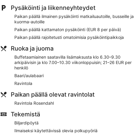
Jos paikallinen keittiö on sydäntäsi lähellä, sinun
Pysäköinti ja liikenneyhteydet
kannattaa ottaa suunnaksesi Ravintola Rosendahl
Buffetaamiainen saatavilla päivittäin lisämaksusta
Paikan päällä ilmainen pysäköinti matkailuautoille, busseille ja
kuorma-autoille
Omatoiminen pysäköinti saatavilla maksusta
Paikan päällä kattamaton pysäköinti (EUR 8 per päivä)
Voit käydä uimassa majoituspaikan sisäuima-altaassa
Paikan päällä rajoitetusti omatoimisia pysäköintipaikkoja
Majoituspaikan palveluihin lukeutuvat tallelokero
vastaanotossa, 15 kokoushuonetta ja lahjatavaraliike
Ruoka ja juoma
Majoituspaikan alueella on tarjolla kuntosali, sauna ja
Buffetaamiainen saatavilla lisämaksusta klo 6.30–9.30
ilmaiseksi käytettävissä olevia polkupyöriä
arkipäivisin ja klo 7.00–10.30 viikonloppuisin; 21–26 EUR per
Sijaitsee vain 4 minuutin kävelymatkan päässä kohteesta
henkilö
Pyynikin näkötorni ja 12 minuutin kävelymatkan päässä
Baari/aulabaari
kohteesta Tampereen taidemuseo
Ravintola
Majoituspaikkaan voi tuoda lemmikin lisämaksusta
(rajoituksia sovelletaan)
Paikan päällä olevat ravintolat
Saatavilla on lemmikkiystävällisiä palveluita, kuten ruoka-
ja vesikulhot
Ravintola Rosendahl
Scandic Rosendahl tarjoaa asiakkaidensa käyttöön sisäuima-
Tekemistä
altaan, saunan, kuntokeskuksen ja ilmaiset polkupyörät.
Biljardipöytä
Majoituspaikasta löytyy ravintola. Majoituspaikan
baari/lounge kutsuu nauttimaan drinkeistä. Wi-Fi on
Ilmaiseksi käytettävissä olevia polkupyöriä
saatavilla yleisissä tiloissa ilmaiseksi.