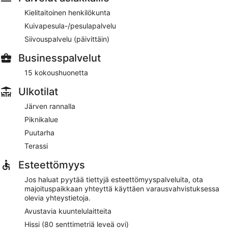
Kielitaitoinen henkilökunta
Kuivapesula-/pesulapalvelu
Siivouspalvelu (päivittäin)
Businesspalvelut
15 kokoushuonetta
Ulkotilat
Järven rannalla
Piknikalue
Puutarha
Terassi
Esteettömyys
Jos haluat pyytää tiettyjä esteettömyyspalveluita, ota
majoituspaikkaan yhteyttä käyttäen varausvahvistuksessa
olevia yhteystietoja.
Avustavia kuuntelulaitteita
Hissi (80 senttimetriä leveä ovi)