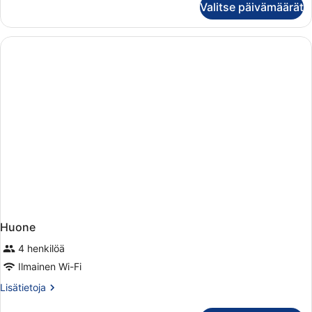
Valitse päivämäärät
Superior
Huone
4 henkilöä
Ilmainen Wi-Fi
Lisätietoja
Lisätietoja
huoneesta
Huone