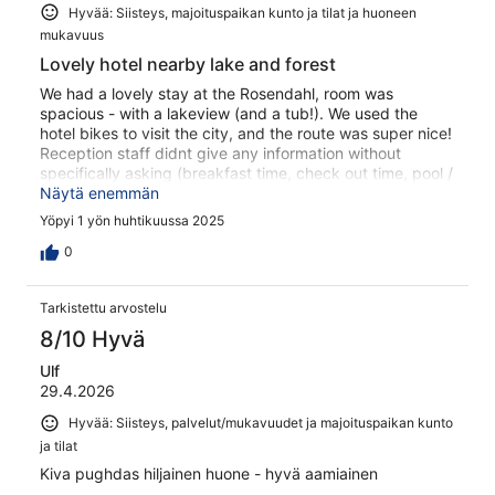
Hyvää: Siisteys, majoituspaikan kunto ja tilat ja huoneen
mukavuus
Lovely hotel nearby lake and forest
We had a lovely stay at the Rosendahl, room was
spacious - with a lakeview (and a tub!). We used the
hotel bikes to visit the city, and the route was super nice!
Reception staff didnt give any information without
specifically asking (breakfast time, check out time, pool /
sauna hours, parking).. which was the only nuisance we
Näytä enemmän
had. Sauna was cold in the morning, which was a
Yöpyi 1 yön huhtikuussa 2025
disappointment. Hotel was tidy and breakfast delicious.
Would accommodation here again!
0
Tarkistettu arvostelu
8/10 Hyvä
Ulf
29.4.2026
Hyvää: Siisteys, palvelut/mukavuudet ja majoituspaikan kunto
ja tilat
Kiva pughdas hiljainen huone - hyvä aamiainen