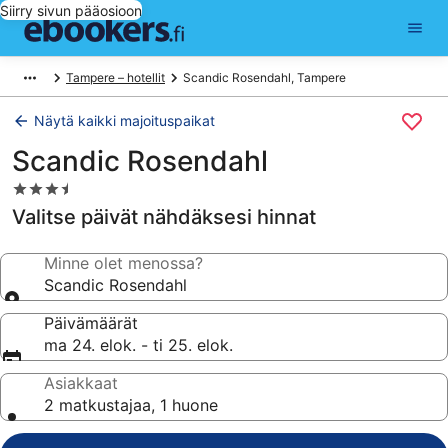
Siirry sivun pääosioon
Tampere – hotellit
Scandic Rosendahl, Tampere
Näytä kaikki majoituspaikat
Scandic Rosendahl
3.5
tähden
Valitse päivät nähdäksesi hinnat
majoituspaikka
Minne olet menossa?
Scandic Rosendahl
Päivämäärät
ma 24. elok. - ti 25. elok.
Asiakkaat
2 matkustajaa, 1 huone