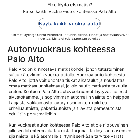
Etkö löydä etsimääsi?
Katso kaikki vuokra-autot kohteessa Palo Alto
Näytä kaikki vuokra-autot
Alimmat löydetyt hinnat viimeisten 13 tunnin aikana. Hinnat ja saatavuus voivat
muuttua. Muita ehtoja saatetaan soveltaa.
Autonvuokraus kohteessa
Palo Alto
Palo Alto on kiinnostava matkakohde, johon tutustuminen
sujuu kätevimmin vuokra-autolla. Vuokraa auto kohteesta
Palo Alto, jotta voit unohtaa tiukat aikataulut ja noudattaa
omaa matkasuunnitelmaasi, jolloin nautit matkasta takuulla
eniten. Kohteen Palo Alto autovuokraamot löytyvät helposti
sivustoltamme, ja sopivimman automallin valinta on helppoa.
Laajasta valikoimasta löytyy useimmiten kaikkea
urheiluautoista, pakettiautoista ja tilavista perheautoista
edullisiin perusmalleihin.
Kun vuokraat auton kohteessa Palo Alto et ole riippuvainen
julkisen liikenteen aikatauluista tai juna- tai linja-autoasemien
sijainnista, eikä asemalle siirtymiseenkään tarvitse varata