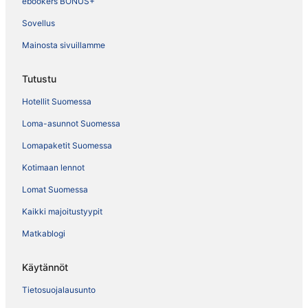
ebookers BONUS+
Sovellus
Mainosta sivuillamme
Tutustu
Hotellit Suomessa
Loma-asunnot Suomessa
Lomapaketit Suomessa
Kotimaan lennot
Lomat Suomessa
Kaikki majoitustyypit
Matkablogi
Käytännöt
Tietosuojalausunto