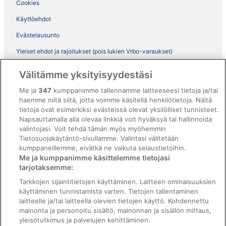
Cookies
Käyttöehdot
Evästelausunto
Yleiset ehdot ja rajoitukset (pois lukien Vrbo-varaukset)
Vrbon sopimusehdot
Välitämme yksityisyydestäsi
Saavutettavuus
Me ja
347
kumppanimme tallennamme laitteeseesi tietoja ja/tai
ebookers BONUS+ -ohjelman ehdot
haemme niitä siitä, jotta voimme käsitellä henkilötietoja. Näitä
tietoja ovat esimerkiksi evästeissä olevat yksilölliset tunnisteet.
Oikeudelliset tiedot / ota meihin yhteyttä
Napsauttamalla alla olevaa linkkiä voit hyväksyä tai hallinnoida
valintojasi. Voit tehdä tämän myös myöhemmin
Sisältövaatimukset ja ilmoituksen tekeminen sisällöstä
Tietosuojakäytäntö-sivullamme. Valintasi välitetään
kumppaneillemme, eivätkä ne vaikuta selaustietoihin.
Tuki
Me ja kumppanimme käsittelemme tietojasi
tarjotaksemme:
Ota yhteyttä
Tarkkojen sijaintitietojen käyttäminen. Laitteen ominaisuuksien
Varauksen muuttaminen tai peruuttaminen
käyttäminen tunnistamista varten. Tietojen tallentaminen
laitteelle ja/tai laitteella olevien tietojen käyttö. Kohdennettu
Varaa lento lentoyhtiön hyvityskupongeilla
mainonta ja personoitu sisältö, mainonnan ja sisällön mittaus,
yleisötutkimus ja palvelujen kehittäminen.
Hyvityksen hakeminen ja aikarajat