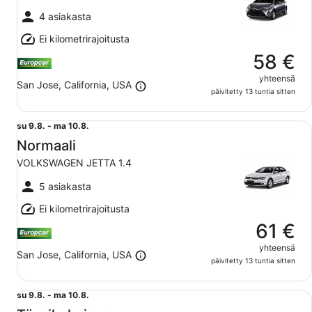
10.8.
4 asiakasta
Ei kilometrirajoitusta
58 €
yhteensä
San Jose, California, USA
päivitetty 13 tuntia sitten
Normaali VOLKSWAGEN JETTA 1.4
su
su 9.8. - ma 10.8.
9.8.
Normaali
viiva
VOLKSWAGEN JETTA 1.4
ma
10.8.
5 asiakasta
Ei kilometrirajoitusta
61 €
yhteensä
San Jose, California, USA
päivitetty 13 tuntia sitten
Täysikokoinen TOYOTA CAMRY 2.5
su
su 9.8. - ma 10.8.
9.8.