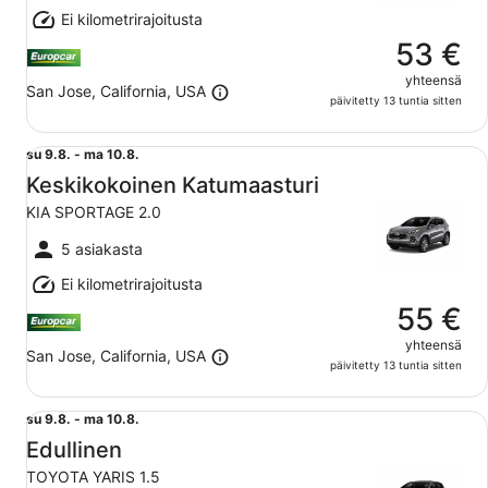
Ei kilometrirajoitusta
53 €
yhteensä
San Jose, California, USA
päivitetty 13 tuntia sitten
Keskikokoinen Katumaasturi KIA SPORTAGE 2.0
su
su 9.8. - ma 10.8.
9.8.
Keskikokoinen Katumaasturi
viiva
KIA SPORTAGE 2.0
ma
10.8.
5 asiakasta
Ei kilometrirajoitusta
55 €
yhteensä
San Jose, California, USA
päivitetty 13 tuntia sitten
Edullinen TOYOTA YARIS 1.5
su
su 9.8. - ma 10.8.
9.8.
Edullinen
viiva
TOYOTA YARIS 1.5
ma