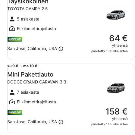
Täysikokoinen
viiva
TOYOTA CAMRY 2.5
ma
10.8.
5 asiakasta
Ei kilometrirajoitusta
64 €
yhteensä
San Jose, California, USA
päivitetty 13 tuntia sitten
Mini Pakettiauto DODGE GRAND CARAVAN 3.3
su
su 9.8. - ma 10.8.
9.8.
Mini Pakettiauto
viiva
DODGE GRAND CARAVAN 3.3
ma
10.8.
7 asiakasta
Ei kilometrirajoitusta
158 €
yhteensä
San Jose, California, USA
päivitetty 13 tuntia sitten