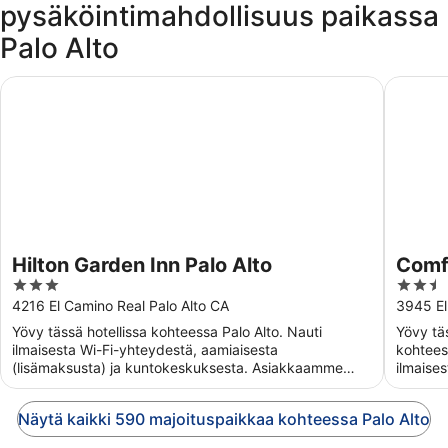
pysäköintimahdollisuus paikassa
Palo Alto
Hilton Garden Inn Palo Alto
Comfort 
Hilton Garden Inn Palo Alto
Comfo
3
2.5
out
out
4216 El Camino Real Palo Alto CA
3945 El
of
of
Yövy tässä hotellissa kohteessa Palo Alto. Nauti
Yövy tä
5
5
ilmaisesta Wi-Fi-yhteydestä, aamiaisesta
kohteess
(lisämaksusta) ja kuntokeskuksesta. Asiakkaamme
ilmaise
kehuvat majoituspaikan ...
(lisämak
Näytä kaikki 590 majoituspaikkaa kohteessa Palo Alto