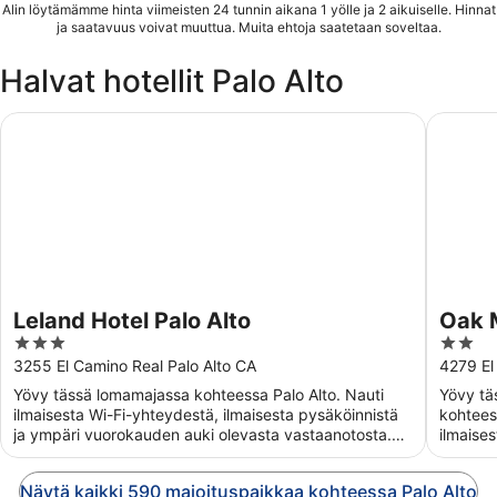
Alin löytämämme hinta viimeisten 24 tunnin aikana 1 yölle ja 2 aikuiselle. Hinnat
ja saatavuus voivat muuttua. Muita ehtoja saatetaan soveltaa.
Halvat hotellit Palo Alto
Leland Hotel Palo Alto
Oak Mote
Leland Hotel Palo Alto
Oak M
3
2
out
out
3255 El Camino Real Palo Alto CA
4279 El
of
of
Yövy tässä lomamajassa kohteessa Palo Alto. Nauti
Yövy tä
5
5
ilmaisesta Wi-Fi-yhteydestä, ilmaisesta pysäköinnistä
kohteess
ja ympäri vuorokauden auki olevasta vastaanotosta.
ilmaises
Lähellä ...
pysäköin
Näytä kaikki 590 majoituspaikkaa kohteessa Palo Alto