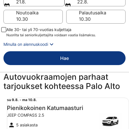
21.8.
22.8.
Noutoaika
Palautusaika
Alle 30- tai yli 70-vuotias kuljettaja
Nuorilta tai seniorikuljettajilta voidaan vaatia lisämaksu.
Minulla on alennuskoodi
Hae
Autovuokraamojen parhaat
tarjoukset kohteessa Palo Alto
Pienikokoinen Katumaasturi JEEP COMPASS 2.5
su
su 9.8. - ma 10.8.
9.8.
Pienikokoinen Katumaasturi
viiva
JEEP COMPASS 2.5
ma
10.8.
5 asiakasta