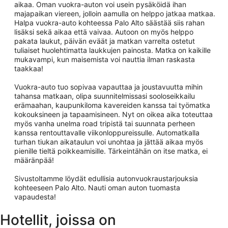
aikaa. Oman vuokra-auton voi usein pysäköidä ihan
majapaikan viereen, jolloin aamulla on helppo jatkaa matkaa.
Halpa vuokra-auto kohteessa Palo Alto säästää siis rahan
lisäksi sekä aikaa että vaivaa. Autoon on myös helppo
pakata laukut, päivän eväät ja matkan varrelta ostetut
tuliaiset huolehtimatta laukkujen painosta. Matka on kaikille
mukavampi, kun maisemista voi nauttia ilman raskasta
taakkaa!
Vuokra-auto tuo sopivaa vapauttaa ja joustavuutta mihin
tahansa matkaan, olipa suunnitelmissasi sooloseikkailu
erämaahan, kaupunkiloma kavereiden kanssa tai työmatka
kokouksineen ja tapaamisineen. Nyt on oikea aika toteuttaa
myös vanha unelma road tripistä tai suunnata perheen
kanssa rentouttavalle viikonloppureissulle. Automatkalla
turhan tiukan aikataulun voi unohtaa ja jättää aikaa myös
pienille tieltä poikkeamisille. Tärkeintähän on itse matka, ei
määränpää!
Sivustoltamme löydät edullisia autonvuokraustarjouksia
kohteeseen Palo Alto. Nauti oman auton tuomasta
vapaudesta!
Hotellit, joissa on