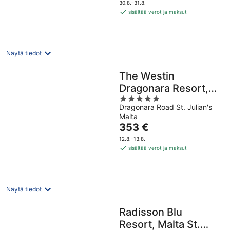
on
30.8.–31.8.
148 €
sisältää verot ja maksut
per
yö
Näytä tiedot
The Westin
Dragonara Resort,
5
Malta
Dragonara Road St. Julian's
out
Malta
of
Hinta
353 €
5
on
12.8.–13.8.
353 €
sisältää verot ja maksut
per
yö
Näytä tiedot
Radisson Blu
Resort, Malta St.