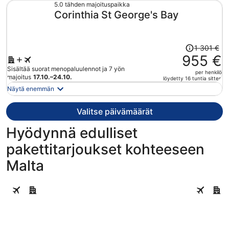
792 €
5.0 tähden majoituspaikka
Corinthia St George's Bay
per
henkilö
Hinta
1 301 €
oli
955 €
1 301 €,
Sisältää suorat menopaluulennot ja 7 yön
per henkilö
hinta
majoitus
17.10.–24.10.
löydetty 16 tuntia sitten
on
Näytä enemmän
nyt
955 €
Valitse päivämäärät
per
henkilö
Hyödynnä edulliset
pakettitarjoukset kohteeseen
Malta
St. Julian's
Valletta