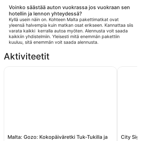
Voinko säästää auton vuokrassa jos vuokraan sen
hotellin ja lennon yhteydessä?
Kyllä usein näin on. Kohteen Malta pakettimatkat ovat
yleensä halvempia kuin matkan osat erikseen. Kannattaa siis
varata kaikki kerralla autoa myöten. Alennusta voit saada
kaikkiin yhdistelmiin. Yleisesti mitä enemmän pakettiin
kuuluu, sitä enemmän voit saada alennusta.
Aktiviteetit
Malta: Gozo: Kokopäiväretki Tuk-Tukilla ja lounas
City Sight
Malta: Gozo: Kokopäiväretki Tuk-Tukilla ja
City Sig