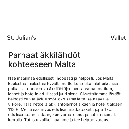
St. Julian's
Vallett
Parhaat äkkilähdöt
kohteeseen Malta
Näe maailmaa edullisesti, nopeasti ja helposti. Jos Malta
kuulostaa mielestäsi hyvältä matkakohteelta, olet oikeassa
paikassa. ebookersin äkkilähtöjen avulla varaat matkan,
lennot ja hotellin edullisesti juuri sinne. Sivustoltamme löydät
helposti halvat äkkilähdöt joko samalle tai seuraavalle
viikolle. Tällä hetkellä äkkilähtölennot alkaen ja hotellit alkaen
113 €. Meiltä saa myös edulliset matkapaketit jopa 17%
edullisempaan hintaan, kun varaa lennot ja hotellin samalla
kerralla. Tutustu valikoimaamme ja tee helppo varaus.