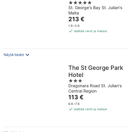
5
Julian's
St. George's Bay St. Julian's
out
Malta
of
Hinta
213 €
5
on
1.9.–2.9.
213 €
sisältää verot ja maksut
per
yö
Näytä tiedot
The St George Park
Hotel
3
Dragonara Road St. Julian's
out
Central Region
of
Hinta
113 €
5
on
6.9.–7.9.
113 €
sisältää verot ja maksut
per
yö