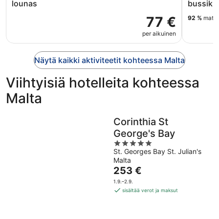
lounas
bussikie
77 €
92 %
matkai
per aikuinen
Näytä kaikki aktiviteetit kohteessa Malta
Viihtyisiä hotelleita kohteessa
Malta
Corinthia St
George's Bay
5
St. Georges Bay St. Julian's
out
Malta
of
Hinta
253 €
5
on
1.9.–2.9.
253 €
sisältää verot ja maksut
per
yö