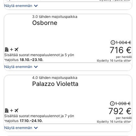
on
Näytä enemmän
nyt
2 571 €
3.0 tähden majoituspaikka
Osborne
per
henkilö
Hinta
1 004 €
oli
716 €
1 004 €,
Sisältää suorat menopaluulennot ja 5 yön
per henkilö
hinta
majoitus
18.10.–23.10.
löydetty 16 tuntia sitten
on
Näytä enemmän
nyt
716 €
4.0 tähden majoituspaikka
Palazzo Violetta
per
henkilö
Hinta
1 098 €
oli
792 €
1 098 €,
Sisältää suorat menopaluulennot ja 7 yön
per henkilö
hinta
majoitus
17.10.–24.10.
löydetty 16 tuntia sitten
on
Näytä enemmän
nyt