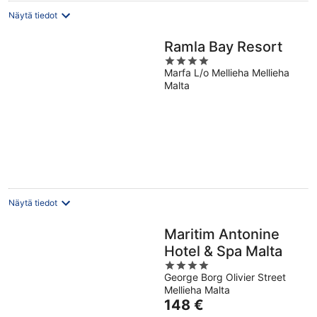
Näytä tiedot
Ramla Bay Resort
4
Marfa L/o Mellieha Mellieha
out
Malta
of
5
Näytä tiedot
Maritim Antonine
Hotel & Spa Malta
4
George Borg Olivier Street
out
Mellieha Malta
of
Hinta
148 €
5