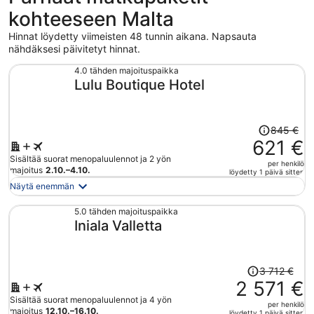
kohteeseen Malta
Hinnat löydetty viimeisten 48 tunnin aikana. Napsauta
nähdäksesi päivitetyt hinnat.
4.0 tähden majoituspaikka
Lulu Boutique Hotel
Hinta
845 €
oli
621 €
845 €,
Sisältää suorat menopaluulennot ja 2 yön
per henkilö
hinta
majoitus
2.10.–4.10.
löydetty 1 päivä sitten
on
Näytä enemmän
nyt
621 €
5.0 tähden majoituspaikka
Iniala Valletta
per
henkilö
Hinta
3 712 €
oli
2 571 €
3 712 €,
Sisältää suorat menopaluulennot ja 4 yön
per henkilö
hinta
majoitus
12.10.–16.10.
löydetty 1 päivä sitten