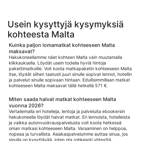
Usein kysyttyjä kysymyksiä
kohteesta Malta
Kuinka paljon lomamatkat kohteeseen Malta
maksavat?
Hakukoneellamme näet kohteen Malta vain muutamalla
klikkauksella. Löydät usein todella hyviä hintoja
pakettimatkoille. Voit koota matkapaketin kohteeseen Malta
itse, löydät siihen taatusti juuri sinulle sopivat lennot, hotellin
ja palvelut sinulle sopivaan hintaan. Edullisimmillaan matkat
kohteeseen Malta maksavat tällä hetkellä 571 €.
Miten saada halvat matkat kohteeseen Malta
vuonna 2026?
Vertailemalla eri hotelleja, lentoja ja palveluita ebookersin
hakukoneella löydät halvat matkat. Eri lennoista, hotelleista
ja vaikka autonvuokrauspalvelusta voit koota hetkessä
oman matkasi kohteeseen Malta. Varaaminen on helppoa,
nopeaa ja turvallista. Asiakaspalvelumme auttaa sinua, jos
sinulla on kysyttävää, joten ota rohkeasti yhteyttä.