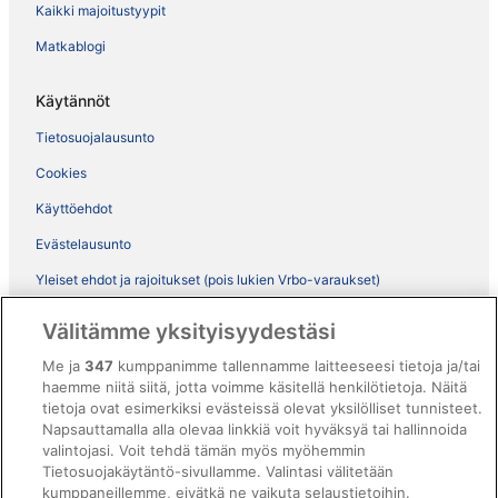
Kaikki majoitustyypit
Matkablogi
Käytännöt
Tietosuojalausunto
Cookies
Käyttöehdot
Evästelausunto
Yleiset ehdot ja rajoitukset (pois lukien Vrbo-varaukset)
Vrbon sopimusehdot
Välitämme yksityisyydestäsi
Saavutettavuus
Me ja
347
kumppanimme tallennamme laitteeseesi tietoja ja/tai
ebookers BONUS+ -ohjelman ehdot
haemme niitä siitä, jotta voimme käsitellä henkilötietoja. Näitä
tietoja ovat esimerkiksi evästeissä olevat yksilölliset tunnisteet.
Oikeudelliset tiedot / ota meihin yhteyttä
Napsauttamalla alla olevaa linkkiä voit hyväksyä tai hallinnoida
valintojasi. Voit tehdä tämän myös myöhemmin
Sisältövaatimukset ja ilmoituksen tekeminen sisällöstä
Tietosuojakäytäntö-sivullamme. Valintasi välitetään
kumppaneillemme, eivätkä ne vaikuta selaustietoihin.