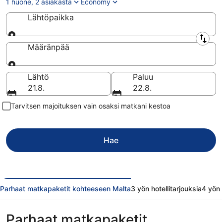
1 huone, 2 asiakasta
Economy
Lähtöpaikka
Lähtöpaikka
Määränpää
Määränpää
Lähtö
Paluu
21.8.
22.8.
Tarvitsen majoituksen vain osaksi matkani kestoa
Hae
Parhaat matkapaketit kohteeseen Malta
3 yön hotellitarjouksia
4 yön 
Parhaat matkapaketit