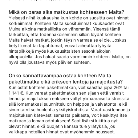
Mikä on paras aika matkustaa kohteeseen Malta?
Yleisesti niinä kuukausina kun kohde on suosittu ovat hinnat
korkeimmat. Kohteen Malta suosituimmat kuukaudet ovat .
Muina aikoina matkailijoita on vähemmän. Yleensä tämä
tarkoittaa, että todennäköisemmin silloin löydät kohteen
Malta halvat matkat, joskin täysin varmaa se ei ole. Joskus
tietyt lomat tai tapahtumat, voivat aiheuttaa lyhyitä
hintapiikkejä myös kuukausittaisten sesonkiaikojen
ulkopuolella. Jos haluat saada varmimmin kohteen Malta, on
hyvä olla joustava myös päivien suhteen.
Onko kannattavampaa ostaa kohteen Malta
pakettimatka eikä erikseen lentoja ja majoitusta?
Kun ostat kohteen pakettimatkan, voit säästää jopa 26% tai
1 141 €. Kun varaat pakettimatkan sen sijaan että varaisit
lennot ja majoituksen erikseen vältyt ylimääräiseltä stressiltä,
sillä lomamatkasi suunnittelu on helppoa ja vaivatonta, eikä
sinun tarvitse huolehtia yksityiskohdista. Varattuasi lennon ja
majoituksen kätevästi samasta paikasta, voit keskittyä itse
matkaan ja loman odotukseen! Saat lisäksi lukittua nyt
olevat hinnat, eikä budjetin kanssa tule yllätyksiä, jos
vaikkapa hotellien hinnat ovat myöhemmin nousseet.