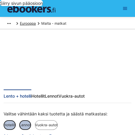
Siirry sivun pääosioon
Eurooppa
Malta - matkat
Malta matkat
Lento + hotelli
Hotellit
Lennot
Vuokra-autot
Valitse vähintään kaksi tuotetta ja säästä matkastasi:
Hotellit
Lennot
Vuokra-autot