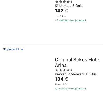
4.5
Kirkkokatu 3 Oulu
out
Hinta
142 €
of
on
5
9.8.–10.8.
142 €
sisältää verot ja maksut
per
yö
Näytä tiedot
Original Sokos Hotel
Arina
4.5
Pakkahuoneenkatu 16 Oulu
out
Hinta
134 €
of
on
5
13.8.–14.8.
134 €
sisältää verot ja maksut
per
yö