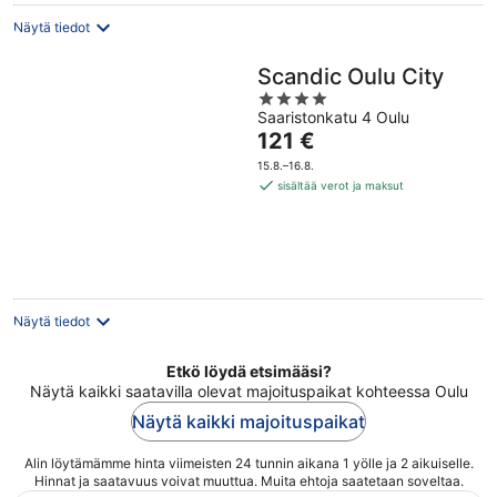
Näytä tiedot
Scandic Oulu City
4
Saaristonkatu 4 Oulu
out
Hinta
121 €
of
on
5
15.8.–16.8.
121 €
sisältää verot ja maksut
per
yö
Näytä tiedot
Etkö löydä etsimääsi?
Näytä kaikki saatavilla olevat majoituspaikat kohteessa Oulu
Näytä kaikki majoituspaikat
Alin löytämämme hinta viimeisten 24 tunnin aikana 1 yölle ja 2 aikuiselle.
Hinnat ja saatavuus voivat muuttua. Muita ehtoja saatetaan soveltaa.