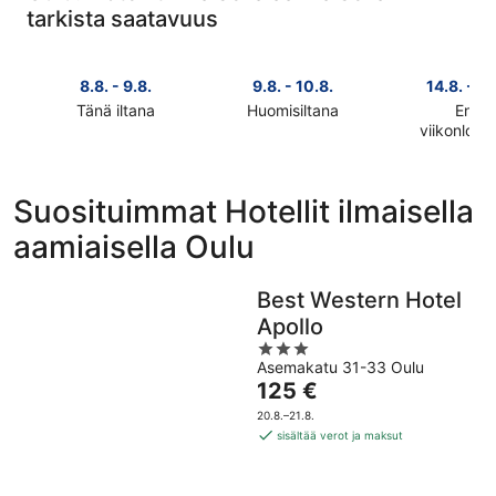
tarkista saatavuus
8.8. - 9.8.
9.8. - 10.8.
14.8. - 16
Tänä iltana
Huomisiltana
Ensi
Tarkista
Tarkista
viikonlop
Tarkista
kohteen
kohteen
kohteen
Oulu
Oulu
Oulu
hinnat
hinnat
Suosituimmat Hotellit ilmaisella
hinnat
täksi
huomisillaksi
aamiaisella Oulu
ensi
illaksi
eli
viikonlopu
eli
9.8.
eli
8.8.
-
Best Western Hotel
14.8.
-
10.8.
Apollo
-
9.8.
3
16.8.
Asemakatu 31-33 Oulu
out
Hinta
125 €
of
on
5
20.8.–21.8.
125 €
sisältää verot ja maksut
per
yö