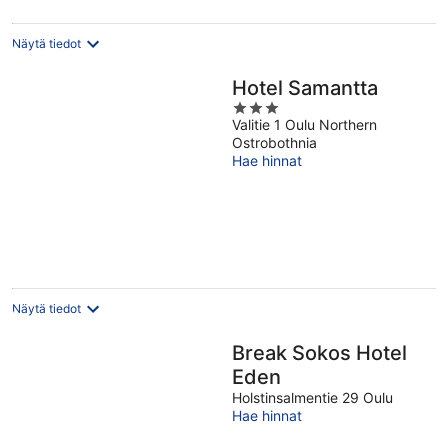
Näytä tiedot
Hotel Samantta
3
Valitie 1 Oulu Northern
out
Ostrobothnia
of
Hae hinnat
5
Näytä tiedot
Break Sokos Hotel
Eden
Holstinsalmentie 29 Oulu
Hae hinnat