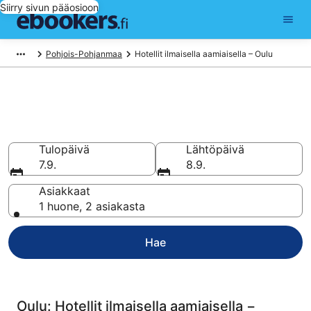
Siirry sivun pääosioon
Pohjois-Pohjanmaa
Hotellit ilmaisella aamiaisella – Oulu
Varaa Hotellit ilmaisella
aamiaisella kohteessa Oulu
Tulopäivä
Lähtöpäivä
7.9.
8.9.
Asiakkaat
1 huone, 2 asiakasta
Hae
Oulu: Hotellit ilmaisella aamiaisella −