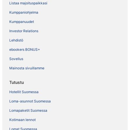
Listaa majoituspaikkasi
Kumppaniohjelma
Kumppanuudet
Investor Relations
Lehdistö
ebookers BONUS+
Sovellus
Mainosta sivuillamme
Tutustu
Hotellit Suomessa
Loma-asunnot Suomessa
Lomapaketit Suomessa
Kotimaan lennot
Lomat Suomessa