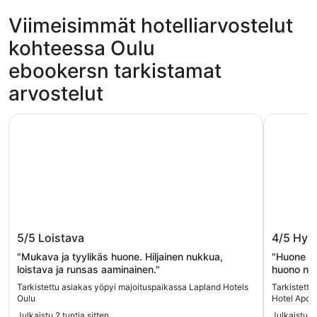
Viimeisimmät hotelliarvostelut
kohteessa Oulu
ebookersn tarkistamat
arvostelut
Lapland Hotels Oulu
Best West
Lapland Hotels Oulu
Best We
5/5
Loistava
4/5
Hyv
"Mukava ja tyylikäs huone. Hiljainen nukkua,
"Huone si
loistava ja runsas aaminainen."
huono näi
avuliasta.
Tarkistettu asiakas yöpyi majoituspaikassa Lapland Hotels
Tarkistettu
parkkialuee
Oulu
Hotel Apoll
Julkaistu 2 tuntia sitten
Julkaistu 2