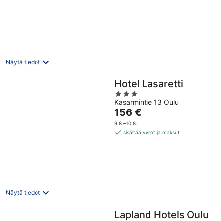
Näytä tiedot
Hotel Lasaretti
3
Kasarmintie 13 Oulu
out
Hinta
156 €
of
on
5
9.8.–10.8.
156 €
sisältää verot ja maksut
per
yö
Näytä tiedot
Lapland Hotels Oulu