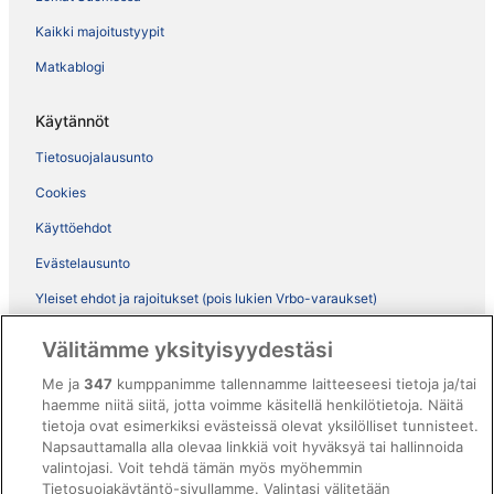
Kaikki majoitustyypit
Matkablogi
Käytännöt
Tietosuojalausunto
Cookies
Käyttöehdot
Evästelausunto
Yleiset ehdot ja rajoitukset (pois lukien Vrbo-varaukset)
Vrbon sopimusehdot
Välitämme yksityisyydestäsi
Saavutettavuus
Me ja
347
kumppanimme tallennamme laitteeseesi tietoja ja/tai
ebookers BONUS+ -ohjelman ehdot
haemme niitä siitä, jotta voimme käsitellä henkilötietoja. Näitä
tietoja ovat esimerkiksi evästeissä olevat yksilölliset tunnisteet.
Oikeudelliset tiedot / ota meihin yhteyttä
Napsauttamalla alla olevaa linkkiä voit hyväksyä tai hallinnoida
valintojasi. Voit tehdä tämän myös myöhemmin
Sisältövaatimukset ja ilmoituksen tekeminen sisällöstä
Tietosuojakäytäntö-sivullamme. Valintasi välitetään