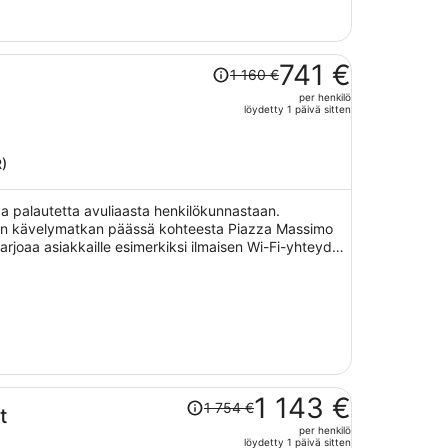
Hinta
741 €
1 160 €
oli
per henkilö
1 160 €,
löydetty 1 päivä sitten
hinta
on
nyt
R)
741 €
per
vaa palautetta avuliaasta henkilökunnastaan.
henkilö
hyen kävelymatkan päässä kohteesta Piazza Massimo
tarjoaa asiakkaille esimerkiksi ilmaisen Wi-Fi-yhteyden
vilan.
Hinta
1 143 €
1 754 €
t
oli
per henkilö
1 754 €,
löydetty 1 päivä sitten