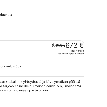
arjouksia
Hinta
672 €
959 €
oli
per henkilö
959 €,
löydetty 1 päivä sitten
hinta
on
R)
nyt
Suora lento • Coach
L)
672 €
per
henkilö
e ostoskeskuksen yhteydessä ja kävelymatkan päässä
a tarjoaa esimerkiksi ilmaisen aamiaisen, ilmaisen Wi-
lmaisen omatoimisen pysäköinnin.