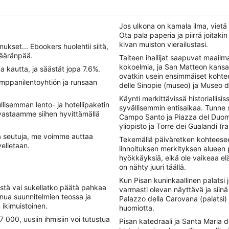
Jos ulkona on kamala ilma, vietä
Ota pala paperia ja piirrä joitakin
kivan muiston vierailustasi.
kset... Ebookers huolehtii siitä,
määränpää.
Taiteen ihailijat saapuvat maailm
kokoelmia, ja San Matteon kans
 kautta, ja säästät jopa 7.6%.
ovatkin usein ensimmäiset koht
umppanilentoyhtiön ja runsaan
delle Sinopie (museo) ja Museo 
Käynti merkittävissä historialli
lisemman lento- ja hotellipaketin
syvällisemmin entisaikaa. Tunne 
astaamme siihen hyvittämällä
Campo Santo ja Piazza del Duomo 
yliopisto ja Torre dei Gualandi (
ia seutuja, me voimme auttaa
Tekemällä päiväretken kohteesee
elletaan.
linnoituksen merkityksen alueen 
hyökkäyksiä, eikä ole vaikeaa elä
on nähty juuri täällä.
Kun Pisan kuninkaallinen palatsi j
istä vai sukellatko päätä pahkaa
varmasti olevan näyttävä ja siinä 
inua suunnitelmien teossa ja
Palazzo della Carovana (palatsi)
ikimuistoinen.
huomiotta.
000, uusiin ihmisiin voi tutustua
Pisan katedraali ja Santa Maria 