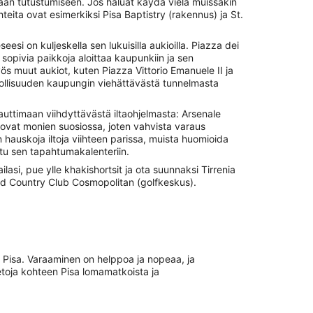
mään tutustumiseen. Jos haluat käydä vielä muissakin
ohteita ovat esimerkiksi Pisa Baptistry (rakennus) ja St.
si on kuljeskella sen lukuisilla aukioilla. Piazza dei
 sopivia paikkoja aloittaa kaupunkiin ja sen
 muut aukiot, kuten Piazza Vittorio Emanuele II ja
dollisuuden kaupungin viehättävästä tunnelmasta
auttimaan viihdyttävästä iltaohjelmasta: Arsenale
ovat monien suosiossa, joten vahvista varaus
auskoja iltoja viihteen parissa, muista huomioida
tu sen tapahtumakalenteriin.
ilasi, pue ylle khakishortsit ja ota suunnaksi Tirrenia
and Country Club Cosmopolitan (golfkeskus).
n Pisa. Varaaminen on helppoa ja nopeaa, ja
etoja kohteen Pisa lomamatkoista ja