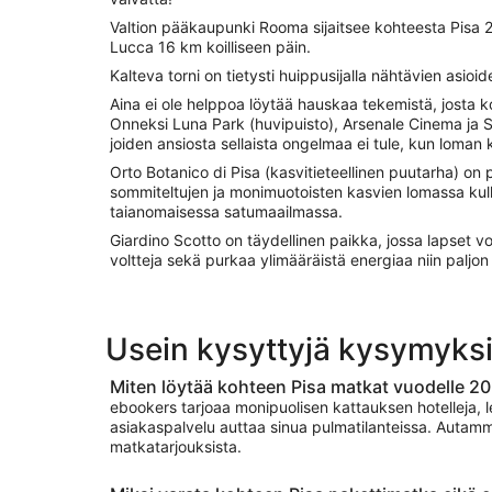
Valtion pääkaupunki Rooma sijaitsee kohteesta Pisa
Lucca 16 km koilliseen päin.
Kalteva torni on tietysti huippusijalla nähtävien asioiden
Aina ei ole helppoa löytää hauskaa tekemistä, josta k
Onneksi Luna Park (huvipuisto), Arsenale Cinema ja S
joiden ansiosta sellaista ongelmaa ei tule, kun loman
Orto Botanico di Pisa (kasvitieteellinen puutarha) on p
sommiteltujen ja monimuotoisten kasvien lomassa kulk
taianomaisessa satumaailmassa.
Giardino Scotto on täydellinen paikka, jossa lapset voi
voltteja sekä purkaa ylimääräistä energiaa niin paljon
Usein kysyttyjä kysymyksi
Miten löytää kohteen Pisa matkat vuodelle 2
ebookers tarjoaa monipuolisen kattauksen hotelleja, 
asiakaspalvelu auttaa sinua pulmatilanteissa. Autamm
matkatarjouksista.