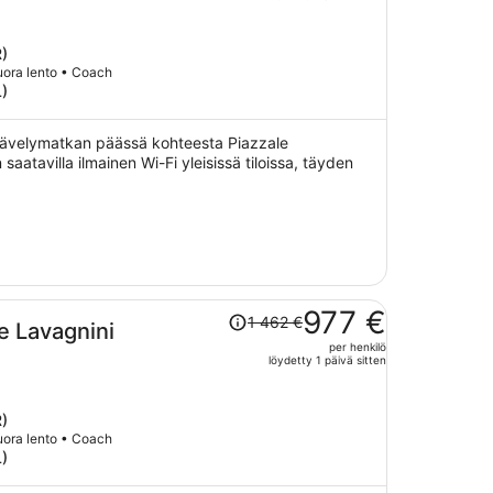
hinta
on
nyt
R)
Suora lento • Coach
1 143 €
L)
per
henkilö
kävelymatkan päässä kohteesta Piazzale
aatavilla ilmainen Wi-Fi yleisissä tiloissa, täyden
Hinta
977 €
1 462 €
e Lavagnini
oli
per henkilö
1 462 €,
löydetty 1 päivä sitten
hinta
on
nyt
R)
Suora lento • Coach
977 €
L)
per
henkilö