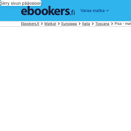
Siirry sivun pääosioon
Varaa matka
Ebookers.fi
Matkat
Eurooppa
Italia
Toscana
Pisa - ma