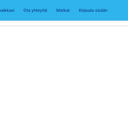
paikkasi
Ota yhteyttä
Matkat
Kirjaudu sisään