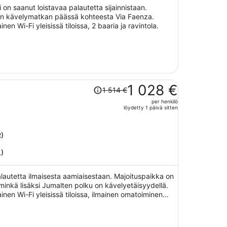
on saanut loistavaa palautetta sijainnistaan.
yen kävelymatkan päässä kohteesta Via Faenza.
nen Wi-Fi yleisissä tiloissa, 2 baaria ja ravintola.
Hinta
1 028 €
1 514 €
oli
per henkilö
1 514 €,
löydetty 1 päivä sitten
hinta
on
nyt
R)
1 028 €
L)
per
henkilö
alautetta ilmaisesta aamiaisestaan. Majoituspaikka on
nkä lisäksi Jumalten polku on kävelyetäisyydellä.
inen Wi-Fi yleisissä tiloissa, ilmainen omatoiminen
ylä.