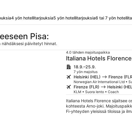
jouksia
4 yön hotellitarjouksia
5 yön hotellitarjouksia
6 tai 7 yön hotellit
eeseen Pisa:
 nähdäksesi päivitetyt hinnat.
4.0 tähden majoituspaikka
Italiana Hotels Florence
18.9.–25.9.
7 yön majoitus
Helsinki (HEL) –> Firenze (FL
Norwegian Air International Ltd • 
Firenze (FLR) –> Helsinki (HE
KLM • Suora lento • Coach
Italiana Hotels Florence sijaitse
kohteesta Arno-joki. Majoituspaikk
Fi-yhteyden yleisissä tiloissa ja i