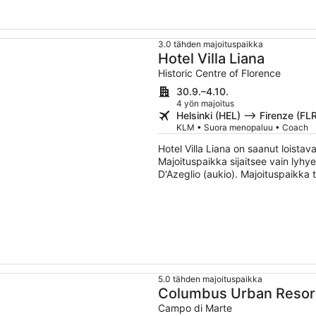
3.0 tähden majoituspaikka
Hotel Villa Liana
Historic Centre of Florence
30.9.–4.10.
4 yön majoitus
Helsinki (HEL) –> Firenze (FL
KLM • Suora menopaluu • Coach
Hotel Villa Liana on saanut loista
Majoituspaikka sijaitsee vain ly
D'Azeglio (aukio). Majoituspaikka 
yleisissä tiloissa sekä baarin ja kah
5.0 tähden majoituspaikka
Columbus Urban Resor
Campo di Marte