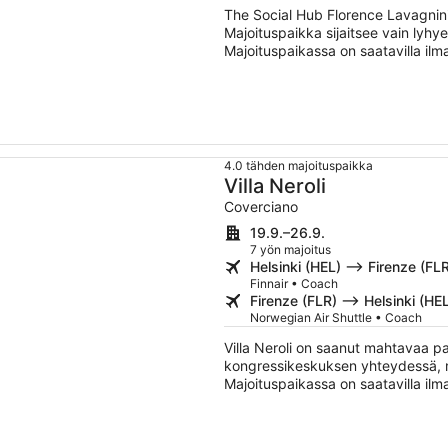
The Social Hub Florence Lavagnini 
Majoituspaikka sijaitsee vain lyh
Majoituspaikassa on saatavilla ilmai
4.0 tähden majoituspaikka
Villa Neroli
Coverciano
19.9.–26.9.
7 yön majoitus
Helsinki (HEL) –> Firenze (FL
Finnair • Coach
Firenze (FLR) –> Helsinki (HE
Norwegian Air Shuttle • Coach
Villa Neroli on saanut mahtavaa p
kongressikeskuksen yhteydessä, mi
Majoituspaikassa on saatavilla ilma
pysäköinti ja täyden palvelun kylp