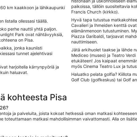
historiaan ja uskonnolliseen elä
paikoissa, tällöin suositeltavia k
 260 km kaakkoon ja lähikaupunki
Francis Church (kirkko).
Hyvä tapa tutustua matkakohteesee
 listalla ollessasi täällä.
Cavalieri ja Ihmeiden kenttä ovat
oko perhe nauttii yhtä paljon.
elämänmenoon tutustuminen. Myös
unlight Park ovat nähtävyyksiä,
Piazza Garibaldi, tarjoavat mah
 kohteena on Pisa.
nauttimiseen.
aikka, jonka kauniisti
Jätä arkihuolet taakse ja lähde n
iessasi tunnet ajelehtivasi
Mediceo (museo) ja Teatro Verdi 
etukäteen! Jos kaipaat enemmän h
myös Cinema Teatro Lux ja tutus
vat harjoitella kärrynpyöriä ja
 kuin haluavat.
Haluatko pelata golfia? Kiillota ma
Golf Club (golfkeskus) tai Golf 
ä kohteesta Pisa
026?
lentoja ja palveluita, joista kokoat hetkessä oman matkasi kohteesee
e toteuttamaan matkasi mahdollisimman vaivattomasti. Alla on lisäti