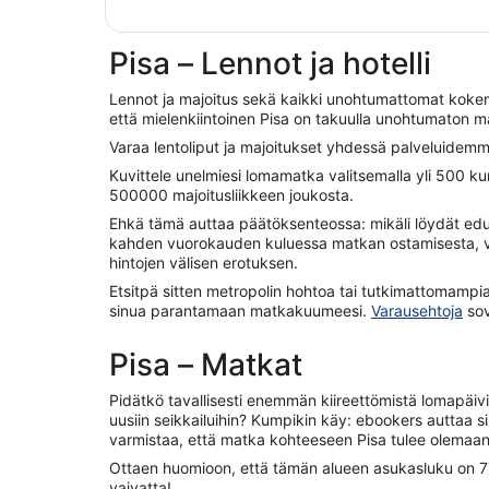
Pisa – Lennot ja hotelli
Lennot ja majoitus sekä kaikki unohtumattomat kokemu
että mielenkiintoinen Pisa on takuulla unohtumaton 
Varaa lentoliput ja majoitukset yhdessä palveluidemma
Kuvittele unelmiesi lomamatka valitsemalla yli 500 k
500000 majoitusliikkeen joukosta.
Ehkä tämä auttaa päätöksenteossa: mikäli löydät edul
kahden vuorokauden kuluessa matkan ostamisesta, v
hintojen välisen erotuksen.
Etsitpä sitten metropolin hohtoa tai tutkimattomamp
sinua parantamaan matkakuumeesi.
Varausehtoja
sov
Pisa – Matkat
Pidätkö tavallisesti enemmän kiireettömistä lomapäiv
uusiin seikkailuihin? Kumpikin käy: ebookers auttaa s
varmistaa, että matka kohteeseen Pisa tulee olemaan 
Ottaen huomioon, että tämän alueen asukasluku on 77 
vaivatta!