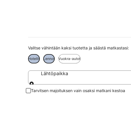
Pisa matkat
Valitse vähintään kaksi tuotetta ja säästä matkastasi:
Hotellit
Lennot
Vuokra-autot
Lähtöpaikka
Lähtöpaikka
Tarvitsen majoituksen vain osaksi matkani kestoa