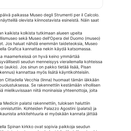
 päivä paikassa Museo degli Strumenti per il Calcolo.
 näytteillä olevista kiinnostavista esineistä. Näin saat
an kaikista kolkista tutkimaan alueen upeita
allismuseo sekä Museo dell'Opera del Duomo (museo)
eet. Jos haluat nähdä enemmän taideteoksia, Museo
della Grafica kannattaa nekin käydä katsomassa.
sissa maamerkeissä on hyvä keino ymmärtää
syvällisesti seudun menneisyys vierailemalla kohteissa
(aukio). Jos sinun on pakko tietää lisää, Pisan
rakennus) kannattaa myös lisätä käyntikohteisiin.
n Cittadella Vecchia (linna) huomaat tämän iäkkään
puolustuksessa. Se rakennettiin kestämään vihollisen
ä mielikuvissaan niitä moninaisia yhteenottoja, joita
a Medicin palatsi rakennettiin, tuloksen haluttiin
onnistuttiin. Kohteiden Palazzo Agostini (palatsi) ja
 kaunista arkkitehtuuria ei myöskään kannata jättää
della Spinan kirkko ovat sopivia paikkoja seudun