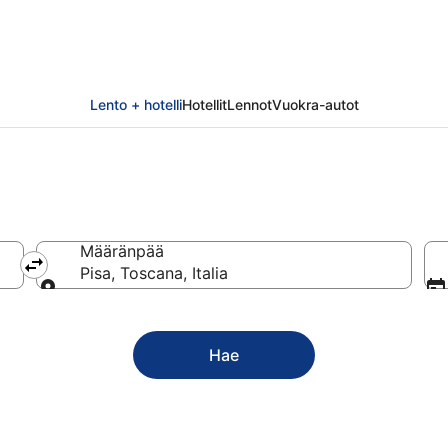
Lento + hotelli
Hotellit
Lennot
Vuokra-autot
Määränpää
Pisa, Toscana, Italia
Määränpää
Hae