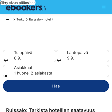
Siirry sivun pääosioon
Turku
Ruissalo – hotellit
Halvat hotellit Ruissalo
Vertaa ja varaa hotellisi 130 hotellin valikoimasta
Tulopäivä
Lähtöpäivä
8.9.
9.9.
Asiakkaat
1 huone, 2 asiakasta
Hae
Ruissalo: Tarkista hotellien saatavuus