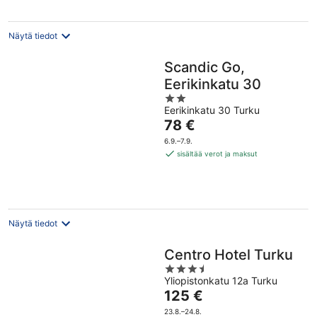
Näytä tiedot
Scandic Go,
Eerikinkatu 30
2
Eerikinkatu 30 Turku
out
Hinta
78 €
of
on
5
6.9.–7.9.
78 €
sisältää verot ja maksut
per
yö
Näytä tiedot
Centro Hotel Turku
3.5
Yliopistonkatu 12a Turku
out
Hinta
125 €
of
on
5
23.8.–24.8.