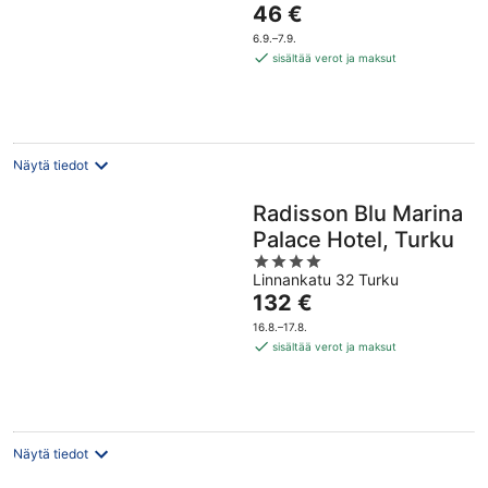
Hinta
46 €
of
on
5
6.9.–7.9.
46 €
sisältää verot ja maksut
per
yö
Näytä tiedot
Radisson Blu Marina
Palace Hotel, Turku
4
Linnankatu 32 Turku
out
Hinta
132 €
of
on
5
16.8.–17.8.
132 €
sisältää verot ja maksut
per
yö
Näytä tiedot