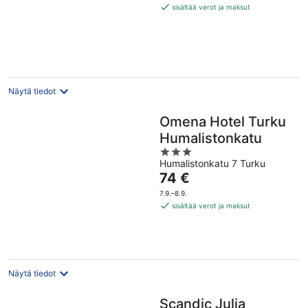
125 €
sisältää verot ja maksut
per
yö
Näytä tiedot
Omena Hotel Turku
Humalistonkatu
3
Humalistonkatu 7 Turku
out
Hinta
74 €
of
on
5
7.9.–8.9.
74 €
sisältää verot ja maksut
per
yö
Näytä tiedot
Scandic Julia