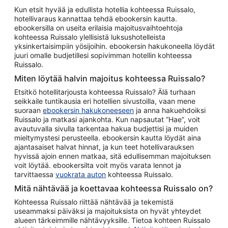
Kun etsit hyvää ja edullista hotellia kohteessa Ruissalo,
hotellivaraus kannattaa tehdä ebookersin kautta.
ebookersilla on useita erilaisia majoitusvaihtoehtoja
kohteessa Ruissalo ylellisistä luksushotelleista
yksinkertaisimpiin yösijoihin. ebookersin hakukoneella löydät
juuri omalle budjetillesi sopivimman hotellin kohteessa
Ruissalo.
Miten löytää halvin majoitus kohteessa Ruissalo?
Etsitkö hotellitarjousta kohteessa Ruissalo? Älä turhaan
seikkaile tuntikausia eri hotellien sivustoilla, vaan mene
suoraan
ebookersin hakukoneeseen
ja anna hakuehdoiksi
Ruissalo ja matkasi ajankohta. Kun napsautat ”Hae”, voit
avautuvalla sivulla tarkentaa hakua budjettisi ja muiden
mieltymystesi perusteella. ebookersin kautta löydät aina
ajantasaiset halvat hinnat, ja kun teet hotellivarauksen
hyvissä ajoin ennen matkaa, sitä edullisemman majoituksen
voit löytää. ebookersilta voit myös varata lennot ja
tarvittaessa
vuokrata auton
kohteessa Ruissalo.
Mitä nähtävää ja koettavaa kohteessa Ruissalo on?
Kohteessa Ruissalo riittää nähtävää ja tekemistä
useammaksi päiväksi ja majoituksista on hyvät yhteydet
alueen tärkeimmille nähtävyyksille. Tietoa kohteen Ruissalo