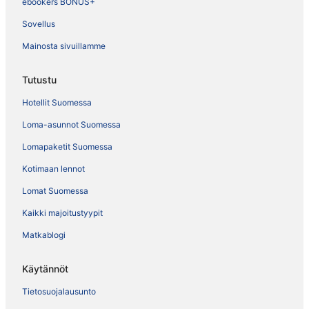
ebookers BONUS+
Sovellus
Mainosta sivuillamme
Tutustu
Hotellit Suomessa
Loma-asunnot Suomessa
Lomapaketit Suomessa
Kotimaan lennot
Lomat Suomessa
Kaikki majoitustyypit
Matkablogi
Käytännöt
Tietosuojalausunto