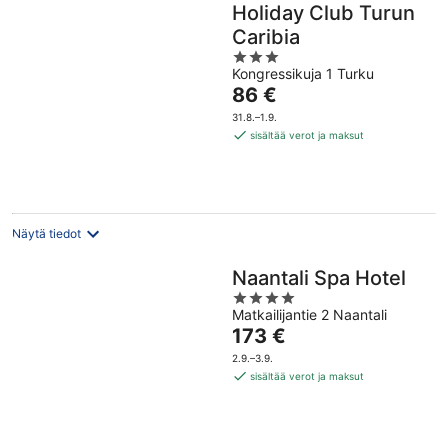
Holiday Club Turun
Caribia
3
Kongressikuja 1 Turku
out
Hinta
86 €
of
on
5
31.8.–1.9.
86 €
sisältää verot ja maksut
per
yö
Näytä tiedot
Naantali Spa Hotel
4
Matkailijantie 2 Naantali
out
Hinta
173 €
of
on
5
2.9.–3.9.
173 €
sisältää verot ja maksut
per
yö