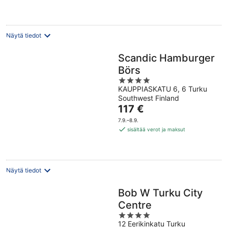
Näytä tiedot
Scandic Hamburger
Börs
4
KAUPPIASKATU 6, 6 Turku
out
Southwest Finland
of
Hinta
117 €
5
on
7.9.–8.9.
117 €
sisältää verot ja maksut
per
yö
Näytä tiedot
Bob W Turku City
Centre
4
12 Eerikinkatu Turku
out