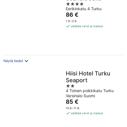
4
Eerikinkatu 4 Turku
out
Hinta
86 €
of
on
5
1.9.–2.9.
86 €
sisältää verot ja maksut
per
yö
Näytä tiedot
Hiisi Hotel Turku
Seaport
2
4 Toinen poikkikatu Turku
out
Varsinais-Suomi
of
Hinta
85 €
5
on
10.8.–11.8.
85 €
sisältää verot ja maksut
per
yö