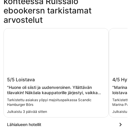
kohteessa Ruissalo
ebookersn tarkistamat
arvostelut
Scandic Hamburger Börs
Radisson 
Scandic Hamburger Börs
Radisso
5/5
Loistava
4/5
Hyv
Turku
"Huone oli siisti ja uudenveroinen. Yllättävän
"Marina p
tilavakin! Näköala kauppatorille järjestyi, vaikka
loistavaa
olikin vain normihuone. Henkilökunta tiskillä ja
aamiaista
Tarkistettu asiakas yöpyi majoituspaikassa Scandic
Tarkistettu
aamiaisella oli tosi ystävällistä. Erityisesti jäi
terassill
Hamburger Börs
Marina Pal
mieleen hymyileväinen henkilö, joka otti vastaan
Julkaistu 3 päivää sitten
Julkaistu 20
aamiaiselle tänään 6.8. Puhui jopa sujuvaa saksaa
jonkun turistipariskunnan kanssa. Aamiaistarjonta
oli erinomaista, munakokkeli oli juuri oikein
Lähialueen hotellit
valmistettu, tosin pekoni turhan kumimaista