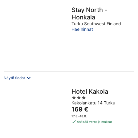
Stay North -
Honkala
Turku Southwest Finland
Hae hinnat
Näytä tiedot
Hotel Kakola
3
Kakolankatu 14 Turku
out
Hinta
169 €
of
on
5
17.8.–18.8.
169 €
sisältää verot ja maksut
per
yö