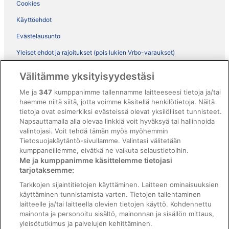
Cookies
Käyttöehdot
Evästelausunto
Yleiset ehdot ja rajoitukset (pois lukien Vrbo-varaukset)
Vrbon sopimusehdot
Välitämme yksityisyydestäsi
Saavutettavuus
Me ja
347
kumppanimme tallennamme laitteeseesi tietoja ja/tai
ebookers BONUS+ -ohjelman ehdot
haemme niitä siitä, jotta voimme käsitellä henkilötietoja. Näitä
tietoja ovat esimerkiksi evästeissä olevat yksilölliset tunnisteet.
Oikeudelliset tiedot / ota meihin yhteyttä
Napsauttamalla alla olevaa linkkiä voit hyväksyä tai hallinnoida
valintojasi. Voit tehdä tämän myös myöhemmin
Sisältövaatimukset ja ilmoituksen tekeminen sisällöstä
Tietosuojakäytäntö-sivullamme. Valintasi välitetään
kumppaneillemme, eivätkä ne vaikuta selaustietoihin.
Tuki
Me ja kumppanimme käsittelemme tietojasi
tarjotaksemme:
Ota yhteyttä
Tarkkojen sijaintitietojen käyttäminen. Laitteen ominaisuuksien
Varauksen muuttaminen tai peruuttaminen
käyttäminen tunnistamista varten. Tietojen tallentaminen
laitteelle ja/tai laitteella olevien tietojen käyttö. Kohdennettu
Varaa lento lentoyhtiön hyvityskupongeilla
mainonta ja personoitu sisältö, mainonnan ja sisällön mittaus,
yleisötutkimus ja palvelujen kehittäminen.
Hyvityksen hakeminen ja aikarajat