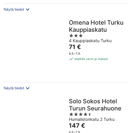
Näytä tiedot
Omena Hotel Turku
Kauppiaskatu
3
4 Kauppiaskatu Turku
out
Hinta
71 €
of
on
5
6.9.–7.9.
71 €
sisältää verot ja maksut
per
yö
Näytä tiedot
Solo Sokos Hotel
Turun Seurahuone
4.5
Humalistonkatu 2 Turku
out
Hinta
147 €
of
on
5
6.9.–7.9.