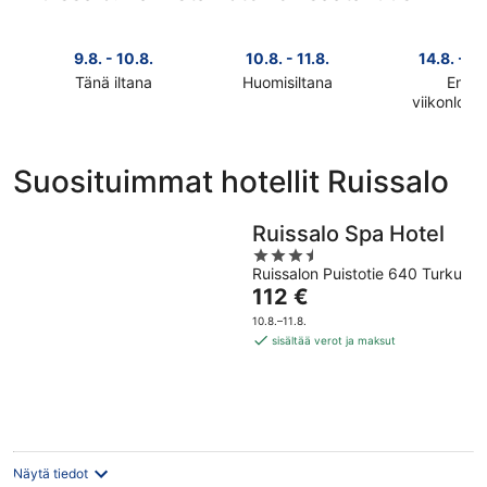
9.8. - 10.8.
10.8. - 11.8.
14.8. - 16
Tänä iltana
Huomisiltana
Ensi
Tarkista
Tarkista
viikonlop
Tarkista
kohteen
kohteen
kohteen
Ruissalo
Ruissalo
Ruissalo
hinnat
hinnat
Suosituimmat hotellit Ruissalo
hinnat
täksi
huomisillaksi
ensi
illaksi
eli
viikonlopu
Ruissalo Spa Hotel
eli
10.8.
eli
9.8.
-
3.5
14.8.
Ruissalon Puistotie 640 Turku
-
11.8.
out
Hinta
112 €
-
10.8.
of
on
16.8.
5
10.8.–11.8.
112 €
sisältää verot ja maksut
per
yö
Näytä tiedot