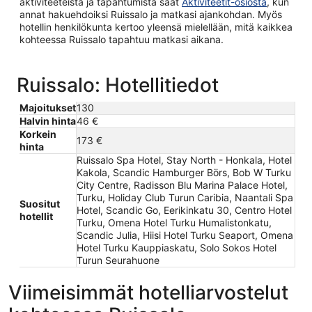
aktiviteeteista ja tapahtumista saat
Aktiviteetit-osiosta
, kun
annat hakuehdoiksi Ruissalo ja matkasi ajankohdan. Myös
hotellin henkilökunta kertoo yleensä mielellään, mitä kaikkea
kohteessa Ruissalo tapahtuu matkasi aikana.
Ruissalo: Hotellitiedot
Majoitukset
130
Halvin hinta
46 €
Korkein
173 €
hinta
Ruissalo Spa Hotel, Stay North - Honkala, Hotel
Kakola, Scandic Hamburger Börs, Bob W Turku
City Centre, Radisson Blu Marina Palace Hotel,
Turku, Holiday Club Turun Caribia, Naantali Spa
Suositut
Hotel, Scandic Go, Eerikinkatu 30, Centro Hotel
hotellit
Turku, Omena Hotel Turku Humalistonkatu,
Scandic Julia, Hiisi Hotel Turku Seaport, Omena
Hotel Turku Kauppiaskatu, Solo Sokos Hotel
Turun Seurahuone
Viimeisimmät hotelliarvostelut