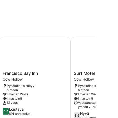
Francisco Bay Inn
Surf Motel
Francisco
Surf
Francisco Bay Inn
Surf Motel
Bay
Motel
Cow Hollow
Cow Hollow
Inn
Cow
Pysäköinti sisältyy
Pysäköinti sisältyy
Cow
Hollow
hintaan
hintaan
Hollow
Ilmainen Wi-Fi
Ilmainen Wi-Fi
Ilmastointi
Ilmastointi
Siivous
Vastaanotto avoinna
ympäri vuorokauden
4.4
Loistava
4,4
3.6
Hyvä
kautta
691 arvostelua
3,6
kautta
1 002 arvostelua