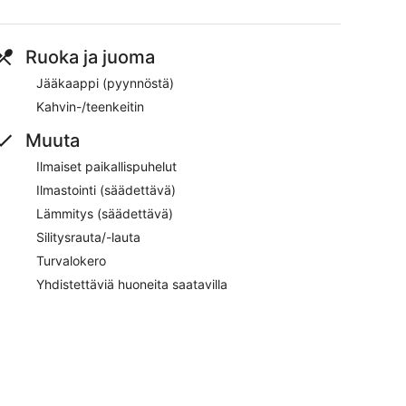
Ruoka ja juoma
Jääkaappi (pyynnöstä)
Kahvin-/teenkeitin
Muuta
Ilmaiset paikallispuhelut
Ilmastointi (säädettävä)
Lämmitys (säädettävä)
Silitysrauta/-lauta
Turvalokero
Yhdistettäviä huoneita saatavilla