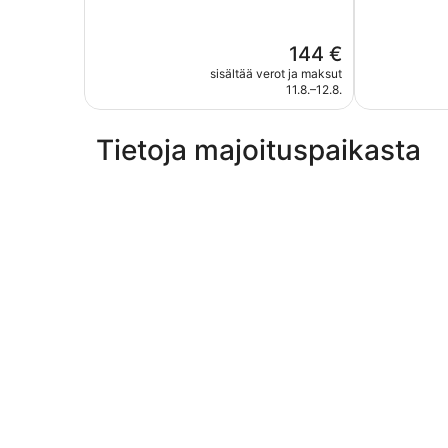
5,
5,
Erittäin
Erittäin
hyvä,
hyvä,
Hinta
144 €
978
1 620
on
arvostelua
arvostelua
sisältää verot ja maksut
144 €
11.8.–12.8.
Tietoja majoituspaikasta