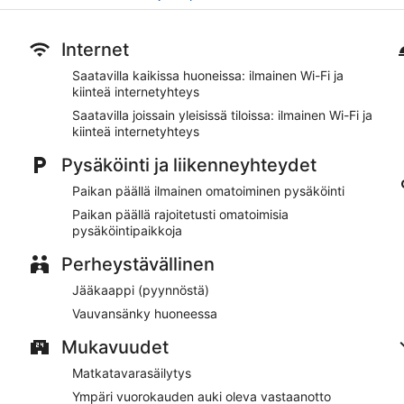
Ilmainen omatoiminen pysäköinti
Majoituspaikan tarjoamiin palveluihin sisältyvät concierge, k
Internet
Sijaitsee 10 minuutin kävelymatkan päässä kohteista Lomba
Saatavilla kaikissa huoneissa: ilmainen Wi-Fi ja
Lombard Motor Inn tarjoaa asiakkaiden käyttöön kielitaitoisen h
kiinteä internetyhteys
concierge-palvelut. Yleisissä tiloissa on ilmainen Wi-Fi ja kiint
saatavilla.
Saatavilla joissain yleisissä tiloissa: ilmainen Wi-Fi ja
Tämä hotelli on savuton.
kiinteä internetyhteys
Pysäköinti ja liikenneyhteydet
Paikan päällä ilmainen omatoiminen pysäköinti
Paikan päällä rajoitetusti omatoimisia
pysäköintipaikkoja
Perheystävällinen
Jääkaappi (pyynnöstä)
Vauvansänky huoneessa
Mukavuudet
Matkatavarasäilytys
Ympäri vuorokauden auki oleva vastaanotto