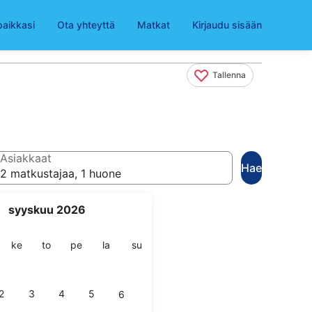
paikkasi
Ota yhteyttä
Matkat
Kirjaudu sisään
Tallenna
Asiakkaat
Hae
2 matkustajaa, 1 huone
syyskuu 2026
ai
stai
keskiviikko
torstai
perjantai
lauantai
sunnuntai
ke
to
pe
la
su
2
3
4
5
6