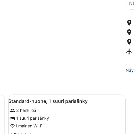
Nä
Näyt
sänkyä | Tallelokero huoneessa, pimennysverhot, silitysrauta/-lauta
Avaa
Standard-huone, 1 suuri parisänky |
8
Standard-huone, 1 suuri parisänky
kaikki
3 henkilöä
huonetyypin
Standard-
1 suuri parisänky
huone,
Ilmainen Wi-Fi
1