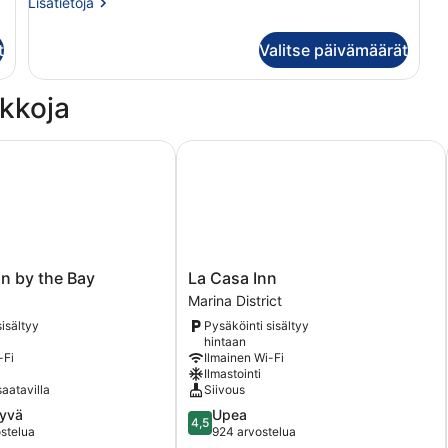
Lisätietoja
Lisätietoja
suuri
huoneesta
parisänky
Standard-
t
Valitse päivämäärät
huone,
kuvat
1
suuri
kkoja
parisänky
 by the Bay
La Casa Inn
La
n by the Bay
La Casa Inn
Casa
Marina District
Inn
isältyy
Pysäköinti sisältyy
Marina
hintaan
District
-Fi
Ilmainen Wi-Fi
Ilmastointi
saatavilla
Siivous
4.5
hyvä
Upea
4,5
kautta
ostelua
924 arvostelua