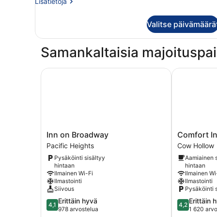
Lisätietoja
Lisätietoja
2
huoneesta
parisänkyä
Kahden
Valitse päivämäärä
hengen
kuvat
huone,
2
Samankaltaisia majoituspai
parisänkyä
Inn on Broadway
Comfort Inn
Inn
Comfort
Inn on Broadway
Comfort In
on
Inn
Pacific Heights
Cow Hollow
Broadway
by
Pysäköinti sisältyy
Aamiainen s
Pacific
the
hintaan
hintaan
Heights
Bay
Ilmainen Wi-Fi
Ilmainen Wi
Cow
Ilmastointi
Ilmastointi
Hollow
Siivous
Pysäköinti 
4.1
4.2
Erittäin hyvä
Erittäin 
4,1
4,2
kautta
kautta
978 arvostelua
1 620 arv