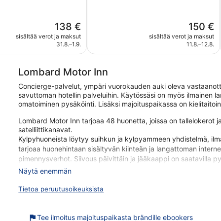
5,
Upea,
924
Hinta
Hinta
138 €
150 €
arvostelua
on
on
sisältää verot ja maksut
sisältää verot ja maksut
138 €
150 €
31.8.–1.9.
11.8.–12.8.
Lombard Motor Inn
Concierge-palvelut, ympäri vuorokauden auki oleva vastaanotto
savuttoman hotellin palveluihin. Käytössäsi on myös ilmainen lan
omatoiminen pysäköinti. Lisäksi majoituspaikassa on kielitaitoi
Lombard Motor Inn tarjoaa 48 huonetta, joissa on tallelokerot j
satelliittikanavat.
Kylpyhuoneista löytyy suihkun ja kylpyammeen yhdistelmä, ilmai
tarjoaa huonehintaan sisältyvän kiinteän ja langattoman interne
pimennysverhot. Siivous päivittäin ja jääkaappi on saatavilla p
Näytä enemmän
Lombard Motor Inn sijaitsee vain lyhyen kävelymatkan päässä 
asiakkailleen esimerkiksi ilmaisen Wi-Fi-yhteyden yleisissä tilo
Tietoa peruutusoikeuksista
palvelut.
Ilmainen Wi-Fi ja kiinteä internetyhteys
Tee ilmoitus majoituspaikasta brändille ebookers