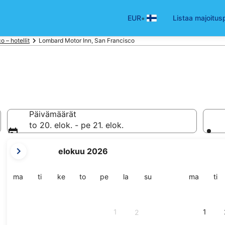
•
EUR
Listaa majoitus
 – hotellit
Lombard Motor Inn, San Francisco
Päivämäärät
to 20. elok. - pe 21. elok.
tämänhetkiset
elokuu 2026
kuukautesi
ovat
August
maanantai
tiistai
keskiviikko
torstai
perjantai
lauantai
sunnuntai
maanant
tii
ma
ti
ke
to
pe
la
su
ma
ti
2026
ja
September
1
1
2
2026.