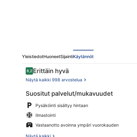
Yleistiedot
Huoneet
Sijainti
Käytännöt
Arvostelut
Erittäin hyvä
8,2
8,2 kautta 10.
Näytä kaikki 998 arvostelua
Suositut palvelut/mukavuudet
40–tuumainen
Pysäköinti sisältyy hintaan
Ilmastointi
Vastaanotto avoinna ympäri vuorokauden
Näytä kaikki