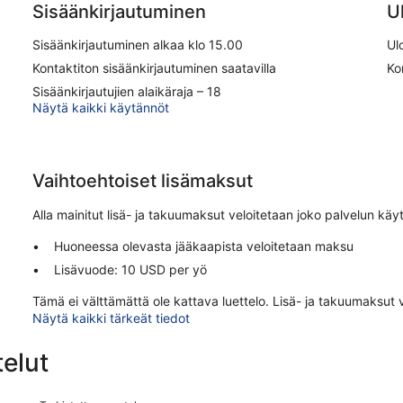
Sisäänkirjautuminen
U
Sisäänkirjautuminen alkaa klo 15.00
Ul
Kontaktiton sisäänkirjautuminen saatavilla
Ko
Sisäänkirjautujien alaikäraja – 18
Näytä kaikki käytännöt
Vaihtoehtoiset lisämaksut
Alla mainitut lisä- ja takuumaksut veloitetaan joko palvelun käy
Huoneessa olevasta jääkaapista veloitetaan maksu
Lisävuode: 10 USD per yö
Tämä ei välttämättä ole kattava luettelo. Lisä- ja takuumaksut v
Näytä kaikki tärkeät tiedot
elut
Arvostelut