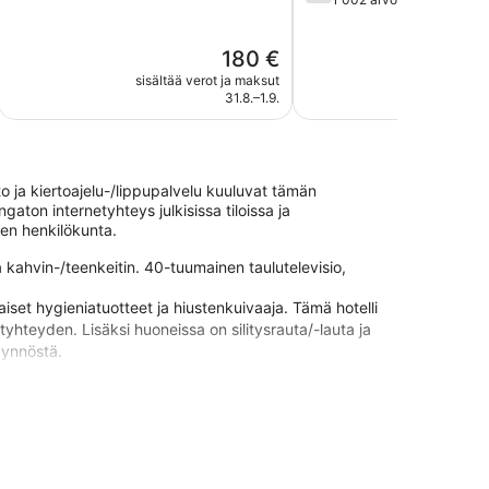
5,
5,
Loistava,
Hyvä,
691
Hinta
180 €
1 002
arvostelua
on
arvostelua
sisältää verot ja maksut
sisältää 
180 €
31.8.–1.9.
 ja kiertoajelu-/lippupalvelu kuuluvat tämän
gaton internetyhteys julkisissa tiloissa ja
nen henkilökunta.
a kahvin-/teenkeitin. 40-tuumainen taulutelevisio,
set hygieniatuotteet ja hiustenkuivaaja. Tämä hotelli
tyhteyden. Lisäksi huoneissa on silitysrauta/-lauta ja
yynnöstä.
kohteesta Lombard Street. Majoituspaikka tarjoaa
issa, ilmaisen omatoimisen pysäköinnin ja concierge-