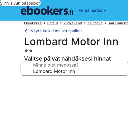
Siirry sivun pääosioon
Varaa matka
Ebookers.fi
Hotellit
Yhdysvallat
Kalifornia
San Francisco
Näytä kaikki majoituspaikat
Lombard Motor Inn
2.0
tähden
Valitse päivät nähdäksesi hinnat
majoituspaikka
Minne olet menossa?
Majoituspaikan
Lombard
Motor
Inn
valokuvagalleria