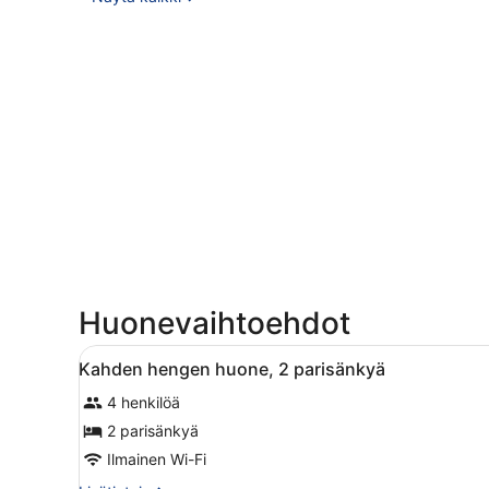
Huonevaihtoehdot
Avaa
Kahden hengen huone, 2 pari
10
Kahden hengen huone, 2 parisänkyä
kaikki
4 henkilöä
huonetyypin
Kahden
2 parisänkyä
hengen
Ilmainen Wi-Fi
huone,