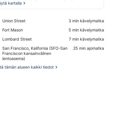
ytä kartalla
Näytä kartalla
Place,
Union Street
‪3 min kävelymatka‬
Union
Place,
Fort Mason
‪5 min kävelymatka‬
Street
Fort
Place,
Lombard Street
‪7 min kävelymatka‬
Mason
Lombard
Airport,
San Francisco, Kalifornia (SFO-San
‪25 min ajomatka‬
Street
San
Franciscon kansainvälinen
Francisco,
lentoasema)
Kalifornia
ä tämän alueen kaikki tiedot
(SFO-
San
Franciscon
kansainvälinen
lentoasema)
 Tallelokero huoneessa, pimennysverhot, silitysrauta/-lauta