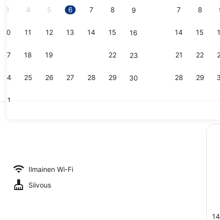
3
4
5
6
7
8
7
8
9
10
11
12
13
14
15
14
15
16
Kahden heng
17
18
19
20
21
22
21
22
23
24
25
26
27
28
29
28
29
30
31
Tu
Vastaanott
 taulutelevisio, jossa satelliittikanavat
Ilmainen Wi-Fi
Siivous
14