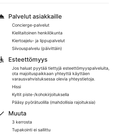
iertoajelu- tai lippupalvelu ja matkatavarasäilytys
Palvelut asiakkaille
rd Street ja Ghirardelli Square (ostoskeskus)
Concierge-palvelut
enkilökunnan, kiertoajelu- tai lippupalvelun ja
eä internetyhteys. Rajoitettuja pysäköintipaikkoja on
Kielitaitoinen henkilökunta
Kiertoajelu- ja lippupalvelut
Siivouspalvelu (päivittäin)
Esteettömyys
Jos haluat pyytää tiettyjä esteettömyyspalveluita,
ota majoituspaikkaan yhteyttä käyttäen
varausvahvistuksessa olevia yhteystietoja.
Hissi
Kyltit piste-/kohokirjoituksella
Pääsy pyörätuolilla (mahdollisia rajoituksia)
Muuta
3 kerrosta
Tupakointi ei sallittu