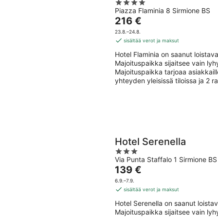
4
Piazza Flaminia 8 Sirmione BS
out
Hinta
216 €
of
on
5
23.8.–24.8.
216 €
sisältää verot ja maksut
per
Hotel Flaminia on saanut loistav
yö
Majoituspaikka sijaitsee vain ly
Majoituspaikka tarjoaa asiakkaill
yhteyden yleisissä tiloissa ja 2 r
Hotel Serenella
3
Via Punta Staffalo 1 Sirmione BS
out
Hinta
139 €
of
on
5
6.9.–7.9.
139 €
sisältää verot ja maksut
per
Hotel Serenella on saanut loista
yö
Majoituspaikka sijaitsee vain ly