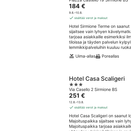
out
10.8.
-
Hinta
184 €
of
16.8
on
5
9.8.–10.8.
184 €
sisältää verot ja maksut
per
Hotel Sirmione Terme on saanut l
yö
sijaitsee vain lyhyen kävelymatk
tarjoaa asiakkaille esimerkiksi i
tiloissa ja täyden palvelun kylp
lemmikkipalveluihin kuuluu ruoka
Uima-allas
Poreallas
Hotel Casa Scaligeri
3
Via Casello 2 Sirmione BS
out
Hinta
251 €
of
on
5
12.8.–13.8.
251 €
sisältää verot ja maksut
per
Hotel Casa Scaligeri on saanut l
yö
Majoituspaikka sijaitsee vain ly
Majoituspaikka tarjoaa asiakkaill