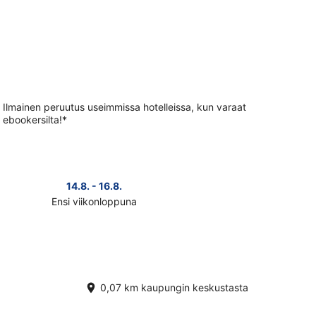
Ilmainen peruutus useimmissa hotelleissa, kun varaat
ebookersilta!*
14.8. - 16.8.
Ensi viikonloppuna
ista
teen
mione
nat
konlopuksi
0,07 km kaupungin keskustasta
.