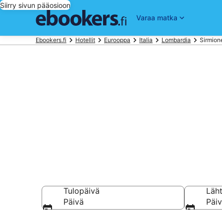
Siirry sivun pääosioon
Varaa matka
Ebookers.fi
Hotellit
Eurooppa
Italia
Lombardia
Sirmione
Hotellit Sirm
Vertaa 628 halpaa 
Tulopäivä
Läh
Päivä
Päi