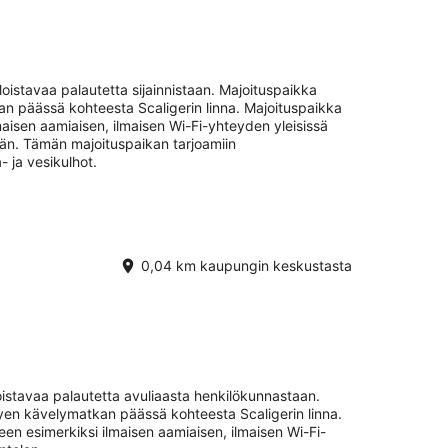
.
oistavaa palautetta sijainnistaan. Majoituspaikka
an päässä kohteesta Scaligerin linna. Majoituspaikka
lmaisen aamiaisen, ilmaisen Wi-Fi-yhteyden yleisissä
ylän. Tämän majoituspaikan tarjoamiin
- ja vesikulhot.
0,04 km kaupungin keskustasta
oistavaa palautetta avuliaasta henkilökunnastaan.
hyen kävelymatkan päässä kohteesta Scaligerin linna.
een esimerkiksi ilmaisen aamiaisen, ilmaisen Wi-Fi-