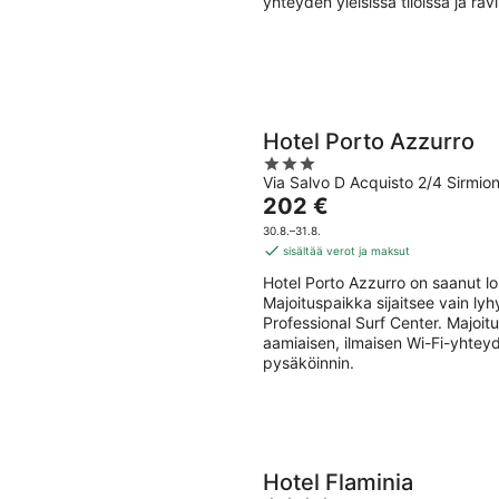
yhteyden yleisissä tiloissa ja rav
Hotel Porto Azzurro
3
Via Salvo D Acquisto 2/4 Sirmio
out
Hinta
202 €
of
on
5
30.8.–31.8.
202 €
sisältää verot ja maksut
per
Hotel Porto Azzurro on saanut lo
yö
Majoituspaikka sijaitsee vain l
Professional Surf Center. Majoitu
aamiaisen, ilmaisen Wi-Fi-yhteyde
pysäköinnin.
Hotel Flaminia