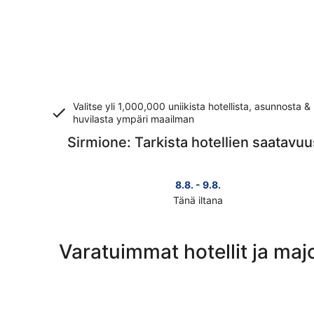
Valitse yli 1,000,000 uniikista hotellista, asunnosta &
huvilasta ympäri maailman
Sirmione: Tarkista hotellien saatavuu
8.8. - 9.8.
Tänä iltana
Tarkista
kohteen
Sirmione
Varatuimmat hotellit ja maj
hinnat
täksi
illaksi
eli
8.8.