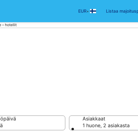
•
EUR
Listaa majoitus
 – hotellit
ione
hotellia ja majoitusta
töpäivä
Asiakkaat
vä
1 huone, 2 asiakasta