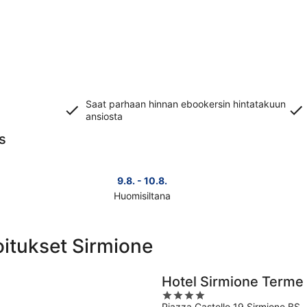
Saat parhaan hinnan ebookersin hintatakuun
ansiosta
s
9.8. - 10.8.
Huomisiltana
Tarkista
Tark
kohteen
koh
Sirmione
Sir
oitukset Sirmione
hinnat
hin
huomisillaksi
ensi
eli
vii
Hotel Sirmione Terme
9.8.
eli
4
-
14.8
Piazza Castello 19 Sirmione BS