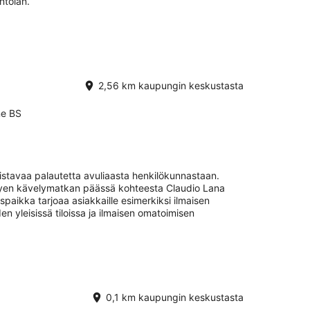
intolan.
2,56 km kaupungin keskustasta
ne BS
istavaa palautetta avuliaasta henkilökunnastaan.
yhyen kävelymatkan päässä kohteesta Claudio Lana
spaikka tarjoaa asiakkaille esimerkiksi ilmaisen
n yleisissä tiloissa ja ilmaisen omatoimisen
0,1 km kaupungin keskustasta