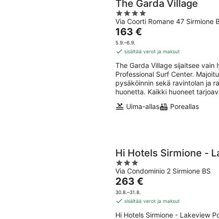
The Garda Village
4
Via Coorti Romane 47 Sirmione 
out
Hinta
163 €
of
on
5
5.9.–6.9.
163 €
sisältää verot ja maksut
per
The Garda Village sijaitsee vai
yö
Professional Surf Center. Majoit
pysäköinnin sekä ravintolan ja 
huonetta. Kaikki huoneet tarjoava
Uima-allas
Poreallas
Hi Hotels Sirmione - 
3
Via Condominio 2 Sirmione BS
out
Hinta
263 €
of
on
5
30.8.–31.8.
263 €
sisältää verot ja maksut
per
Hi Hotels Sirmione - Lakeview P