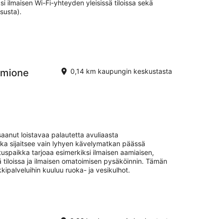
i ilmaisen Wi-Fi-yhteyden yleisissä tiloissa sekä
susta).
rmione
0,14 km kaupungin keskustasta
aanut loistavaa palautetta avuliaasta
ka sijaitsee vain lyhyen kävelymatkan päässä
ituspaikka tarjoaa esimerkiksi ilmaisen aamiaisen,
ä tiloissa ja ilmaisen omatoimisen pysäköinnin. Tämän
kipalveluihin kuuluu ruoka- ja vesikulhot.