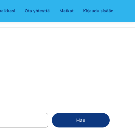
paikkasi
Ota yhteyttä
Matkat
Kirjaudu sisään
 alkaen 109 €
Hae