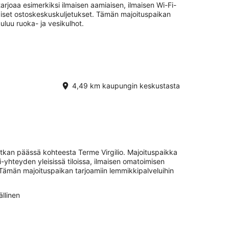
tarjoaa esimerkiksi ilmaisen aamiaisen, ilmaisen Wi-Fi-
lmaiset ostoskeskuskuljetukset. Tämän majoituspaikan
uluu ruoka- ja vesikulhot.
4,49 km kaupungin keskustasta
tkan päässä kohteesta Terme Virgilio. Majoituspaikka
i-yhteyden yleisissä tiloissa, ilmaisen omatoimisen
 Tämän majoituspaikan tarjoamiin lemmikkipalveluihin
llinen