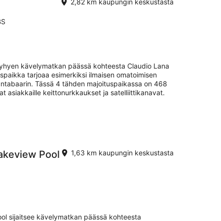
2,82 km kaupungin keskustasta
BS
n lyhyen kävelymatkan päässä kohteesta Claudio Lana
uspaikka tarjoaa esimerkiksi ilmaisen omatoimisen
rantabaarin. Tässä 4 tähden majoituspaikassa on 468
t asiakkaille keittonurkkaukset ja satelliittikanavat.
Lakeview Pool
1,63 km kaupungin keskustasta
ool sijaitsee kävelymatkan päässä kohteesta