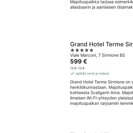
Majoituspaikka tarjoaa esimerkiks
allasbaarin ja aamiaisen (lisämak
Grand Hotel Terme Si
5
Viale Marconi, 7 Sirmione BS
out
Hinta
599 €
of
on
5
12.8.–13.8.
599 €
sisältää verot ja maksut
per
Grand Hotel Terme Sirmione on s
yö
henkilökunnastaan. Majoituspaik
kohteesta Scaligerin linna. Majo
ilmaisen Wi-Fi-yhteyden yleisiss
majoituspaikan tarjoamiin lemmik