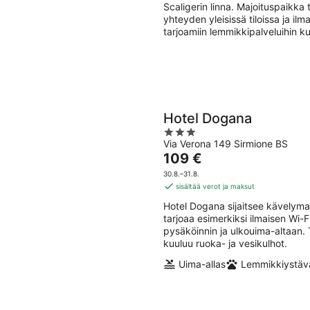
yö
Scaligerin linna. Majoituspaikka 
yhteyden yleisissä tiloissa ja i
tarjoamiin lemmikkipalveluihin ku
Hotel Dogana
3
Via Verona 149 Sirmione BS
out
Hinta
109 €
of
on
5
30.8.–31.8.
109 €
sisältää verot ja maksut
per
Hotel Dogana sijaitsee kävelyma
yö
tarjoaa esimerkiksi ilmaisen Wi-F
pysäköinnin ja ulkouima-altaan.
kuuluu ruoka- ja vesikulhot.
Uima-allas
Lemmikkiystävä