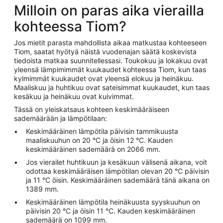
Milloin on paras aika vierailla
kohteessa Tiom?
Jos mietit parasta mahdollista aikaa matkustaa kohteeseen
Tiom, saatat hyötyä näistä vuodenajan säätä koskevista
tiedoista matkaa suunnitellessasi. Toukokuu ja lokakuu ovat
yleensä lämpimimmät kuukaudet kohteessa Tiom, kun taas
kylmimmät kuukaudet ovat yleensä elokuu ja heinäkuu.
Maaliskuu ja huhtikuu ovat sateisimmat kuukaudet, kun taas
kesäkuu ja heinäkuu ovat kuivimmat.
Tässä on yleiskatsaus kohteen keskimääräiseen
sademäärään ja lämpötilaan:
Keskimääräinen lämpötila päivisin tammikuusta
maaliskuuhun on 20 °C ja öisin 12 °C. Kauden
keskimääräinen sademäärä on 2066 mm.
Jos vierailet huhtikuun ja kesäkuun välisenä aikana, voit
odottaa keskimääräisen lämpötilan olevan 20 °C päivisin
ja 11 °C öisin. Keskimääräinen sademäärä tänä aikana on
1389 mm.
Keskimääräinen lämpötila heinäkuusta syyskuuhun on
päivisin 20 °C ja öisin 11 °C. Kauden keskimääräinen
sademäärä on 1099 mm.