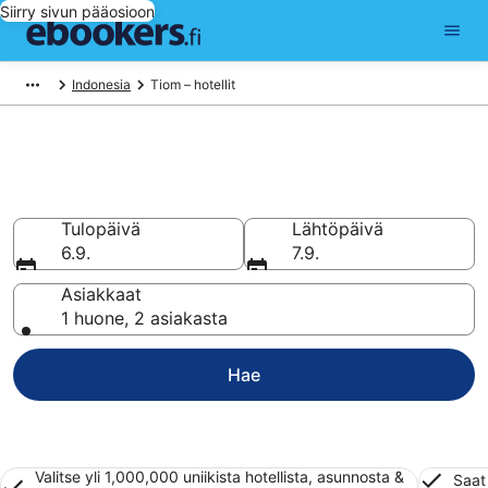
Siirry sivun pääosioon
Indonesia
Tiom – hotellit
Hotellit Tiom
Vertaa halpaa hotellia ja majoitusta
Tulopäivä
Lähtöpäivä
6.9.
7.9.
Asiakkaat
1 huone, 2 asiakasta
Hae
Valitse yli 1,000,000 uniikista hotellista, asunnosta &
Saat