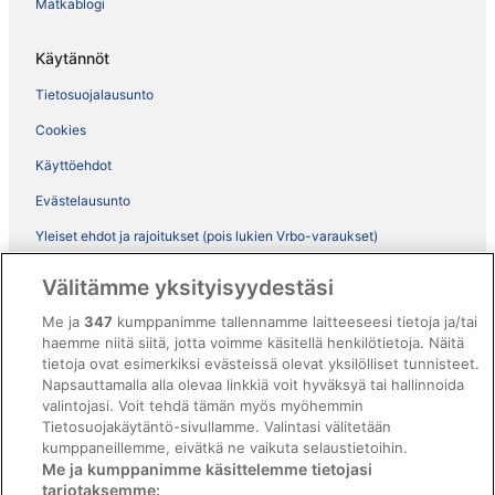
Matkablogi
Käytännöt
Tietosuojalausunto
Cookies
Käyttöehdot
Evästelausunto
Yleiset ehdot ja rajoitukset (pois lukien Vrbo-varaukset)
Vrbon sopimusehdot
Välitämme yksityisyydestäsi
Saavutettavuus
Me ja
347
kumppanimme tallennamme laitteeseesi tietoja ja/tai
ebookers BONUS+ -ohjelman ehdot
haemme niitä siitä, jotta voimme käsitellä henkilötietoja. Näitä
tietoja ovat esimerkiksi evästeissä olevat yksilölliset tunnisteet.
Oikeudelliset tiedot / ota meihin yhteyttä
Napsauttamalla alla olevaa linkkiä voit hyväksyä tai hallinnoida
valintojasi. Voit tehdä tämän myös myöhemmin
Sisältövaatimukset ja ilmoituksen tekeminen sisällöstä
Tietosuojakäytäntö-sivullamme. Valintasi välitetään
kumppaneillemme, eivätkä ne vaikuta selaustietoihin.
Tuki
Me ja kumppanimme käsittelemme tietojasi
tarjotaksemme: