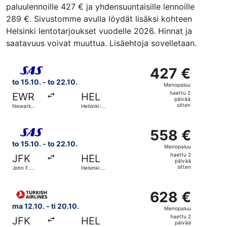
paluulennoille 427 € ja yhdensuuntaisille lennoille
289 €. Sivustomme avulla löydät lisäksi kohteen
Helsinki lentotarjoukset vuodelle 2026. Hinnat ja
saatavuus voivat muuttua. Lisäehtoja sovelletaan.
Valitse lentoyhtiön Scandinavian Airlines lento, lähtö to
427 €
427 €
Menopaluu,
to 15.10. - to 22.10.
Menopaluu
haettu
haettu 2
EWR
HEL
2
päivää
sitten
Newark
Helsinki-
päivää
Libertyn
Vantaa
kansainvälinen
sitten
Valitse lentoyhtiön Scandinavian Airlines lento, lähtö to
lentoasema
558 €
558 €
Menopaluu,
to 15.10. - to 22.10.
Menopaluu
haettu
haettu 2
JFK
HEL
2
päivää
sitten
John F.
Helsinki-
päivää
Kennedyn
Vantaa
kansainvälinen
sitten
Valitse lentoyhtiön Turkish Airlines lento, lähtö ma 12.10
lentoasema
628 €
628 €
Menopaluu,
ma 12.10. - ti 20.10.
Menopaluu
haettu
haettu 2
JFK
HEL
2
päivää