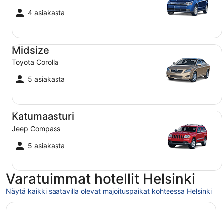
4 asiakasta
Midsize Toyota Corolla
Midsize
Toyota Corolla
5 asiakasta
Katumaasturi Jeep Compass
Katumaasturi
Jeep Compass
5 asiakasta
Varatuimmat hotellit Helsinki
Näytä kaikki saatavilla olevat majoituspaikat kohteessa Helsinki
Avautuu uuteen ikkunaan
Scandic Grand Central Helsinki