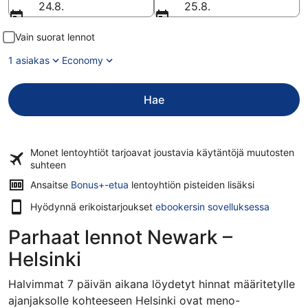
24.8.
25.8.
Vain suorat lennot
1 asiakas
Economy
Hae
Monet lentoyhtiöt tarjoavat
joustavia käytäntöjä
muutosten
suhteen
Ansaitse
Bonus+-etua
lentoyhtiön pisteiden lisäksi
Hyödynnä erikoistarjoukset
ebookersin sovelluksessa
Parhaat lennot Newark –
Helsinki
Halvimmat 7 päivän aikana löydetyt hinnat määritetylle
ajanjaksolle kohteeseen Helsinki ovat meno-