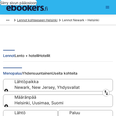
Siirry sivun pääosioon
Lennot kohteeseen Helsinki
Lennot Newark – Helsinki
Lennot
Lento + hotelli
Hotellit
Lennot Newark - Helsinki alkaen
427 €
Menopaluu
Yhdensuuntainen
Useita kohteita
Lähtöpaikka
Newark, New Jersey, Yhdysvallat
Lähtöpaikka
Määränpää
Helsinki, Uusimaa, Suomi
Määränpää
Lähtö
Paluu