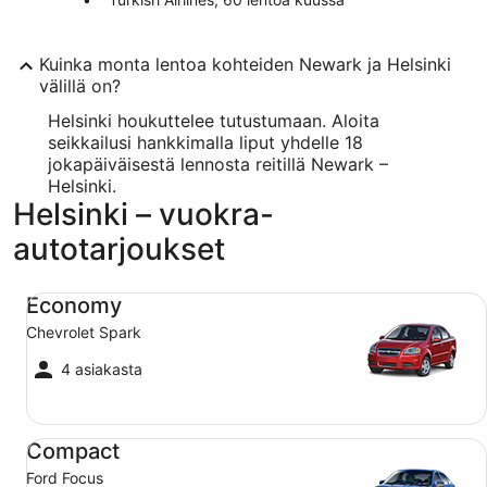
Kuinka monta lentoa kohteiden Newark ja Helsinki
välillä on?
Helsinki houkuttelee tutustumaan. Aloita
seikkailusi hankkimalla liput yhdelle 18
jokapäiväisestä lennosta reitillä Newark –
Helsinki.
Helsinki – vuokra-
autotarjoukset
Economy Chevrolet Spark
Economy
Chevrolet Spark
4 asiakasta
Compact Ford Focus
Compact
Ford Focus