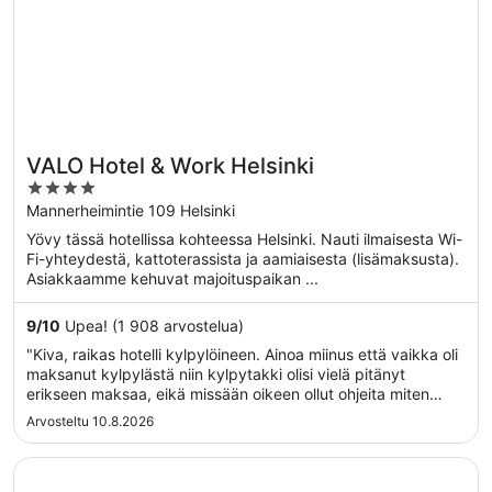
VALO Hotel & Work Helsinki
4
out
Mannerheimintie 109 Helsinki
of
Yövy tässä hotellissa kohteessa Helsinki. Nauti ilmaisesta Wi-
5
Fi-yhteydestä, kattoterassista ja aamiaisesta (lisämaksusta).
Asiakkaamme kehuvat majoituspaikan ...
9
/
10
Upea! (1 908 arvostelua)
"Kiva, raikas hotelli kylpylöineen. Ainoa miinus että vaikka oli
maksanut kylpylästä niin kylpytakki olisi vielä pitänyt
erikseen maksaa, eikä missään oikeen ollut ohjeita miten
kylpylään mennään esim. onko siellä pyyhkeitä tms. Niin
Arvosteltu 10.8.2026
meni aamu sellaiseksi ravaamiseksi respan ja huoneen väliä
kun ensin ..."
Avautuu uuteen ikkunaan
Clarion Hotel Helsinki