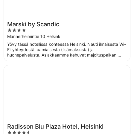
Marski by Scandic
4
out
Mannerheimintie 10 Helsinki
of
Yövy tässä hotellissa kohteessa Helsinki. Nauti ilmaisesta Wi-
5
Fi-yhteydestä, aamiaisesta (lisämaksusta) ja
huonepalvelusta. Asiakkaamme kehuvat majoituspaikan ...
Avautuu uuteen ikkunaan
Radisson Blu Plaza Hotel, Helsinki
Radisson Blu Plaza Hotel, Helsinki
4.5