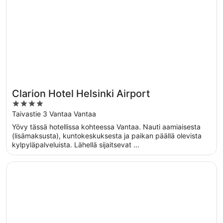
Clarion Hotel Helsinki Airport
4
out
Taivastie 3 Vantaa Vantaa
of
Yövy tässä hotellissa kohteessa Vantaa. Nauti aamiaisesta
5
(lisämaksusta), kuntokeskuksesta ja paikan päällä olevista
kylpyläpalveluista. Lähellä sijaitsevat ...
Avautuu uuteen ikkunaan
Marski by Scandic