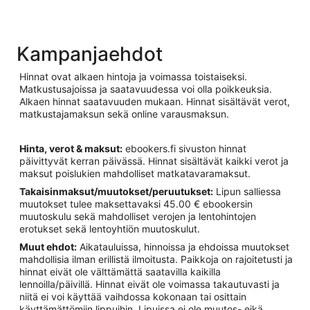
Kampanjaehdot
Hinnat ovat alkaen hintoja ja voimassa toistaiseksi.
Matkustusajoissa ja saatavuudessa voi olla poikkeuksia.
Alkaen hinnat saatavuuden mukaan. Hinnat sisältävät verot,
matkustajamaksun sekä online varausmaksun.
Hinta, verot & maksut:
ebookers.fi sivuston hinnat
päivittyvät kerran päivässä. Hinnat sisältävät kaikki verot ja
maksut poislukien mahdolliset matkatavaramaksut.
Takaisinmaksut/muutokset/peruutukset:
Lipun salliessa
muutokset tulee maksettavaksi 45.00 € ebookersin
muutoskulu sekä mahdolliset verojen ja lentohintojen
erotukset sekä lentoyhtiön muutoskulut.
Muut ehdot:
Aikatauluissa, hinnoissa ja ehdoissa muutokset
mahdollisia ilman erillistä ilmoitusta. Paikkoja on rajoitetusti ja
hinnat eivät ole välttämättä saatavilla kaikilla
lennoilla/päivillä. Hinnat eivät ole voimassa takautuvasti ja
niitä ei voi käyttää vaihdossa kokonaan tai osittain
käyttämättömiin lippuihin. Lipuissa ei ole muutos- eikä