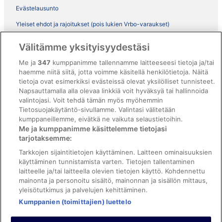
Evästelausunto
Yleiset ehdot ja rajoitukset (pois lukien Vrbo-varaukset)
Vrbon sopimusehdot
Välitämme yksityisyydestäsi
Saavutettavuus
Me ja
347
kumppanimme tallennamme laitteeseesi tietoja ja/tai
ebookers BONUS+ -ohjelman ehdot
haemme niitä siitä, jotta voimme käsitellä henkilötietoja. Näitä
tietoja ovat esimerkiksi evästeissä olevat yksilölliset tunnisteet.
Oikeudelliset tiedot / ota meihin yhteyttä
Napsauttamalla alla olevaa linkkiä voit hyväksyä tai hallinnoida
valintojasi. Voit tehdä tämän myös myöhemmin
Sisältövaatimukset ja ilmoituksen tekeminen sisällöstä
Tietosuojakäytäntö-sivullamme. Valintasi välitetään
kumppaneillemme, eivätkä ne vaikuta selaustietoihin.
Tuki
Me ja kumppanimme käsittelemme tietojasi
tarjotaksemme:
Ota yhteyttä
Tarkkojen sijaintitietojen käyttäminen. Laitteen ominaisuuksien
Varauksen muuttaminen tai peruuttaminen
käyttäminen tunnistamista varten. Tietojen tallentaminen
laitteelle ja/tai laitteella olevien tietojen käyttö. Kohdennettu
Varaa lento lentoyhtiön hyvityskupongeilla
mainonta ja personoitu sisältö, mainonnan ja sisällön mittaus,
yleisötutkimus ja palvelujen kehittäminen.
Hyvityksen hakeminen ja aikarajat
Kumppanien (toimittajien) luettelo