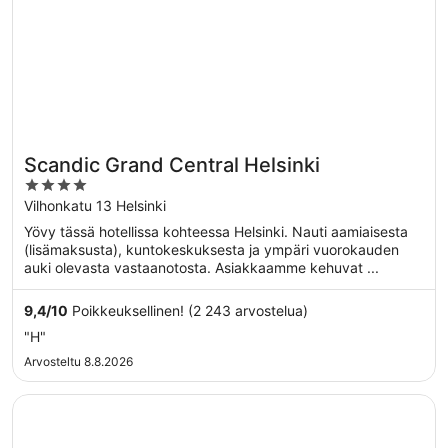
Scandic Grand Central Helsinki
4
out
Vilhonkatu 13 Helsinki
of
Yövy tässä hotellissa kohteessa Helsinki. Nauti aamiaisesta
5
(lisämaksusta), kuntokeskuksesta ja ympäri vuorokauden
auki olevasta vastaanotosta. Asiakkaamme kehuvat ...
9,4
/
10
Poikkeuksellinen! (2 243 arvostelua)
"H"
Arvosteltu 8.8.2026
Avautuu uuteen ikkunaan
VALO Hotel & Work Helsinki