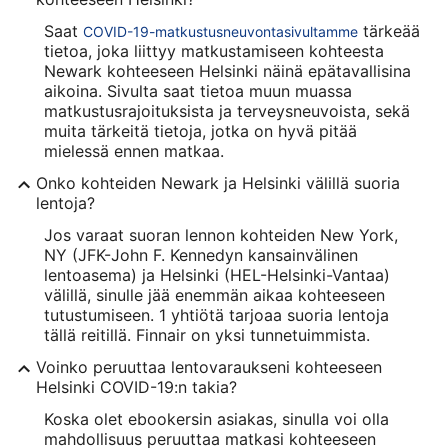
Saat
tärkeää
COVID-19-matkustusneuvontasivultamme
tietoa, joka liittyy matkustamiseen kohteesta
Newark kohteeseen Helsinki näinä epätavallisina
aikoina. Sivulta saat tietoa muun muassa
matkustusrajoituksista ja terveysneuvoista, sekä
muita tärkeitä tietoja, jotka on hyvä pitää
mielessä ennen matkaa.
Onko kohteiden Newark ja Helsinki välillä suoria
lentoja?
Jos varaat suoran lennon kohteiden New York,
NY (JFK-John F. Kennedyn kansainvälinen
lentoasema) ja Helsinki (HEL-Helsinki-Vantaa)
välillä, sinulle jää enemmän aikaa kohteeseen
tutustumiseen. 1 yhtiötä tarjoaa suoria lentoja
tällä reitillä. Finnair on yksi tunnetuimmista.
Voinko peruuttaa lentovaraukseni kohteeseen
Helsinki COVID-19:n takia?
Koska olet ebookersin asiakas, sinulla voi olla
mahdollisuus peruuttaa matkasi kohteeseen