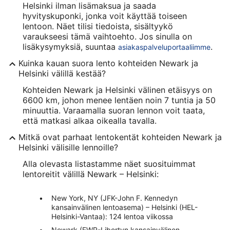
Helsinki ilman lisämaksua ja saada
hyvityskuponki, jonka voit käyttää toiseen
lentoon. Näet tilisi tiedoista, sisältyykö
varaukseesi tämä vaihtoehto. Jos sinulla on
lisäkysymyksiä, suuntaa
.
asiakaspalveluportaaliimme
Kuinka kauan suora lento kohteiden Newark ja
Helsinki välillä kestää?
Kohteiden Newark ja Helsinki välinen etäisyys on
6600 km, johon menee lentäen noin 7 tuntia ja 50
minuuttia. Varaamalla suoran lennon voit taata,
että matkasi alkaa oikealla tavalla.
Mitkä ovat parhaat lentokentät kohteiden Newark ja
Helsinki välisille lennoille?
Alla olevasta listastamme näet suosituimmat
lentoreitit välillä Newark – Helsinki:
New York, NY (JFK-John F. Kennedyn
kansainvälinen lentoasema) – Helsinki (HEL-
Helsinki-Vantaa): 124 lentoa viikossa
Newark (EWR-Libertyn kansainvälinen