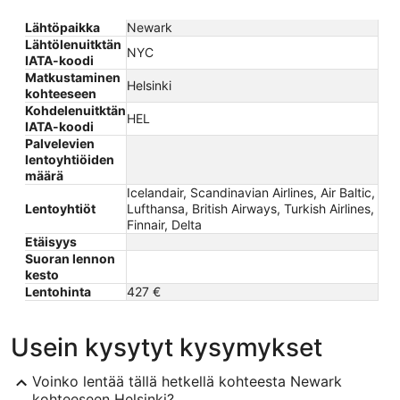
Lähtöpaikka
Newark
Lähtölenuitktän
NYC
IATA-koodi
Matkustaminen
Helsinki
kohteeseen
Kohdelenuitktän
HEL
IATA-koodi
Palvelevien
lentoyhtiöiden
määrä
Icelandair, Scandinavian Airlines, Air Baltic,
Lentoyhtiöt
Lufthansa, British Airways, Turkish Airlines,
Finnair, Delta
Etäisyys
Suoran lennon
kesto
Lentohinta
427 €
Usein kysytyt kysymykset
Voinko lentää tällä hetkellä kohteesta Newark
kohteeseen Helsinki?