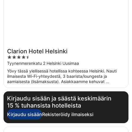
Clarion Hotel Helsinki
4.5
out
Tyynenmerenkatu 2 Helsinki Uusimaa
of
Yövy tässä ylellisessä hotellissa kohteessa Helsinki. Nauti
5
ilmaisesta Wi-Fi-yhteydestä, 3 baarista/loungesta ja
aamiaisesta (lisämaksusta). Asiakkaamme kehuvat ...
Kirjaudu sisään ja säästä keskimäärin
15 % tuhansista hotelleista
Kirjaudu sisään
Rekisteröidy ilmaiseksi
Avautuu uuteen ikkunaan
Clarion Hotel Helsinki Airport