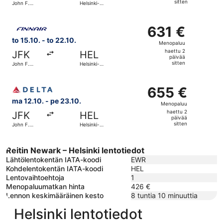
sitten
John F.
Helsinki-
päivää
Kennedyn
Vantaa
kansainvälinen
sitten
Valitse lentoyhtiön Finnair lento, lähtö to 15.10. kohtees
lentoasema
631 €
631 €
Menopaluu,
to 15.10. - to 22.10.
Menopaluu
haettu
haettu 2
JFK
HEL
2
päivää
sitten
John F.
Helsinki-
päivää
Kennedyn
Vantaa
kansainvälinen
sitten
Valitse lentoyhtiön Delta lento, lähtö ma 12.10. kohteest
lentoasema
655 €
655 €
Menopaluu,
ma 12.10. - pe 23.10.
Menopaluu
haettu
haettu 2
JFK
HEL
2
päivää
sitten
John F.
Helsinki-
päivää
Kennedyn
Vantaa
kansainvälinen
sitten
lentoasema
Reitin Newark – Helsinki lentotiedot
Lähtölentokentän IATA-koodi
EWR
Kohdelentokentän IATA-koodi
HEL
Lentovaihtoehtoja
1
Menopaluumatkan hinta
426 €
Lennon keskimääräinen kesto
8 tuntia 10 minuuttia
Helsinki lentotiedot