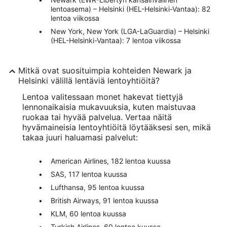
lentoasema) – Helsinki (HEL-Helsinki-Vantaa): 82
lentoa viikossa
New York, New York (LGA-LaGuardia) – Helsinki
(HEL-Helsinki-Vantaa): 7 lentoa viikossa
Mitkä ovat suosituimpia kohteiden Newark ja
Helsinki välillä lentäviä lentoyhtiöitä?
Lentoa valitessaan monet hakevat tiettyjä
lennonaikaisia mukavuuksia, kuten maistuvaa
ruokaa tai hyvää palvelua. Vertaa näitä
hyvämaineisia lentoyhtiöitä löytääksesi sen, mikä
takaa juuri haluamasi palvelut:
American Airlines, 182 lentoa kuussa
SAS, 117 lentoa kuussa
Lufthansa, 95 lentoa kuussa
British Airways, 91 lentoa kuussa
KLM, 60 lentoa kuussa
Turkish Airlines, 60 lentoa kuussa