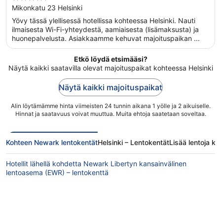
out
Mikonkatu 23 Helsinki
of
Yövy tässä ylellisessä hotellissa kohteessa Helsinki. Nauti
5
ilmaisesta Wi-Fi-yhteydestä, aamiaisesta (lisämaksusta) ja
huonepalvelusta. Asiakkaamme kehuvat majoituspaikan ...
Etkö löydä etsimääsi?
Näytä kaikki saatavilla olevat majoituspaikat kohteessa Helsinki
Näytä kaikki majoituspaikat
Alin löytämämme hinta viimeisten 24 tunnin aikana 1 yölle ja 2 aikuiselle.
Hinnat ja saatavuus voivat muuttua. Muita ehtoja saatetaan soveltaa.
Kohteen Newark lentokentät
Helsinki – Lentokentät
Lisää lentoja k
Hotellit lähellä kohdetta Newark Libertyn kansainvälinen
lentoasema (EWR) – lentokenttä