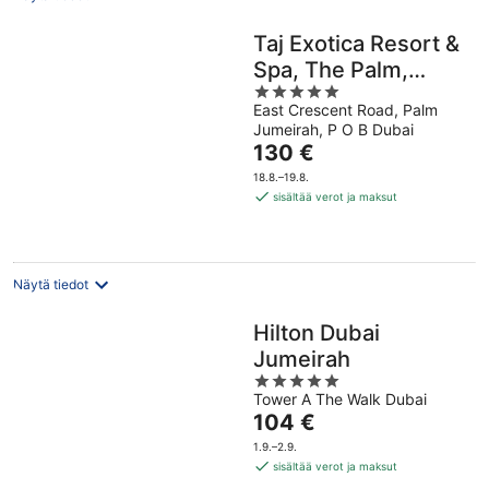
Taj Exotica Resort &
Spa, The Palm,
5
Dubai
East Crescent Road, Palm
out
Jumeirah, P O B Dubai
of
Hinta
130 €
5
on
18.8.–19.8.
130 €
sisältää verot ja maksut
per
yö
Näytä tiedot
Hilton Dubai
Jumeirah
5
Tower A The Walk Dubai
out
Hinta
104 €
of
on
5
1.9.–2.9.
104 €
sisältää verot ja maksut
per