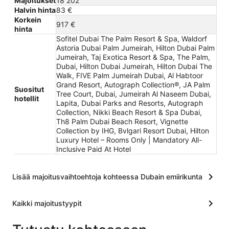
Majoitukset
18 202
Halvin hinta
83 €
Korkein
917 €
hinta
Sofitel Dubai The Palm Resort & Spa, Waldorf
Astoria Dubai Palm Jumeirah, Hilton Dubai Palm
Jumeirah, Taj Exotica Resort & Spa, The Palm,
Dubai, Hilton Dubai Jumeirah, Hilton Dubai The
Walk, FIVE Palm Jumeirah Dubai, Al Habtoor
Grand Resort, Autograph Collection®, JA Palm
Suositut
Tree Court, Dubai, Jumeirah Al Naseem Dubai,
hotellit
Lapita, Dubai Parks and Resorts, Autograph
Collection, Nikki Beach Resort & Spa Dubai,
Th8 Palm Dubai Beach Resort, Vignette
Collection by IHG, Bvlgari Resort Dubai, Hilton
Luxury Hotel – Rooms Only | Mandatory All-
Inclusive Paid At Hotel
Lisää majoitusvaihtoehtoja kohteessa Dubain emiirikunta
Kaikki majoitustyypit