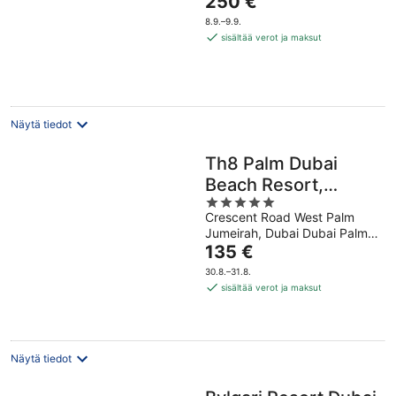
250 €
of
on
5
8.9.–9.9.
250 €
sisältää verot ja maksut
per
yö
Näytä tiedot
Th8 Palm Dubai
Beach Resort,
5
Vignette Collection
Crescent Road West Palm
out
by IHG
Jumeirah, Dubai Dubai Palm
of
Hinta
Jumeirah Road
135 €
5
on
30.8.–31.8.
135 €
sisältää verot ja maksut
per
yö
Näytä tiedot