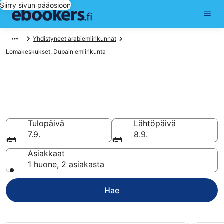
Siirry sivun pääosioon
Yhdistyneet arabiemiirikunnat
Lomakeskukset: Dubain emiirikunta
Majoitu lomakeskuksessa
kohteessa Dubain emiirikunta
alkaen 83 €
Tulopäivä
Lähtöpäivä
7.9.
8.9.
Asiakkaat
1 huone, 2 asiakasta
Hae