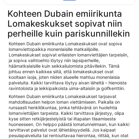
Kohteen Dubain emiirikunta
Lomakeskukset sopivat niin
perheille kuin pariskunnillekin
Kohteen Dubain emiirikunta Lomakeskukset ovat sopiva
lomanviettopaikka monenlaisille matkailijoille.
Lomakeskukset sopivat erilaisten lomanviettäjien tarpeisiin,
ja sopiva vaihtoehto löytyy niin lapsiperheille,
häämatkalaisille kuin seikkailulomista pitävillekin. Tämä
johtuu ennen kaikkea siitä, että lomakeskukset ovat
kooltaan isoja, joten niiden alueelle mahtuu monenlaisia
palveluita. Kaikki tarvittava löytyy aivan läheltä – hienoista
ravintoloista ja leikkipaikoista uima-altaisiin ja golfkenttiin.
Kohteen Dubain emiirikunta Lomakeskukset tarjoavat
mahdollisuuden helpon loman viettämiseen. Paikalla on
runsaasti henkilökuntaa, jonka tehtävänä on huolehtia
lomanviettäjien tarpeista. Kaikki tarvittava järjestyy, olipa
kyse sitten retkijärjestelyistä tai iltapalan tilaamisesta
huoneeseen. On helppo päästä lomatunnelmaan, kun kaikki
tarvittavat palvelut ovat lähietäisyydellä. Jos kaipaat
pesulapalveluita tai rentouttavaa hierontaa, riittää, kun otat