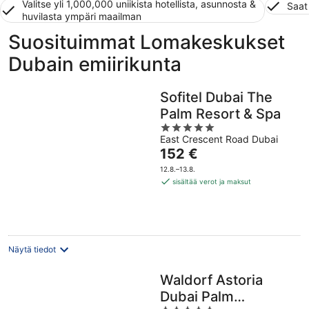
Valitse yli 1,000,000 uniikista hotellista, asunnosta &
Saat
huvilasta ympäri maailman
Suosituimmat Lomakeskukset
Dubain emiirikunta
Sofitel Dubai The
Palm Resort & Spa
5
East Crescent Road Dubai
out
Hinta
152 €
of
on
5
12.8.–13.8.
152 €
sisältää verot ja maksut
per
yö
Näytä tiedot
Waldorf Astoria
Dubai Palm