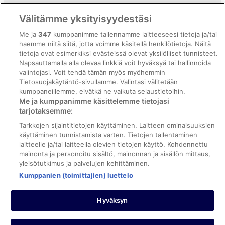
Vrbon sopimusehdot
Välitämme yksityisyydestäsi
Saavutettavuus
Me ja
347
kumppanimme tallennamme laitteeseesi tietoja ja/tai
ebookers BONUS+ -ohjelman ehdot
haemme niitä siitä, jotta voimme käsitellä henkilötietoja. Näitä
tietoja ovat esimerkiksi evästeissä olevat yksilölliset tunnisteet.
Oikeudelliset tiedot / ota meihin yhteyttä
Napsauttamalla alla olevaa linkkiä voit hyväksyä tai hallinnoida
valintojasi. Voit tehdä tämän myös myöhemmin
Sisältövaatimukset ja ilmoituksen tekeminen sisällöstä
Tietosuojakäytäntö-sivullamme. Valintasi välitetään
kumppaneillemme, eivätkä ne vaikuta selaustietoihin.
Tuki
Me ja kumppanimme käsittelemme tietojasi
tarjotaksemme:
Ota yhteyttä
Tarkkojen sijaintitietojen käyttäminen. Laitteen ominaisuuksien
Varauksen muuttaminen tai peruuttaminen
käyttäminen tunnistamista varten. Tietojen tallentaminen
laitteelle ja/tai laitteella olevien tietojen käyttö. Kohdennettu
Varaa lento lentoyhtiön hyvityskupongeilla
mainonta ja personoitu sisältö, mainonnan ja sisällön mittaus,
yleisötutkimus ja palvelujen kehittäminen.
Hyvityksen hakeminen ja aikarajat
Kumppanien (toimittajien) luettelo
Hyväksyn
©2026 Expedia, Inc., Expedia Groupin yritys. Kaikki oikeudet
pidätetään. ebookers ja ebookersin logo ovat Expedia, Inc.:n