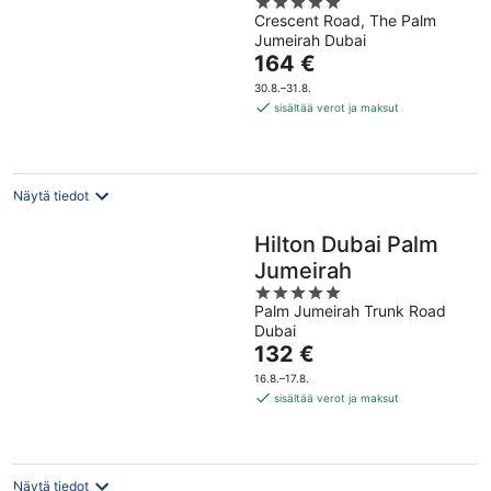
5
Jumeirah
Crescent Road, The Palm
out
Jumeirah Dubai
of
Hinta
164 €
5
on
30.8.–31.8.
164 €
sisältää verot ja maksut
per
yö
Näytä tiedot
Hilton Dubai Palm
Jumeirah
5
Palm Jumeirah Trunk Road
out
Dubai
of
Hinta
132 €
5
on
16.8.–17.8.
132 €
sisältää verot ja maksut
per
yö
Näytä tiedot