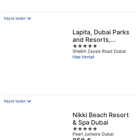
Näytä tiedot
Lapita, Dubai Parks
and Resorts,
5
Autograph
Sheikh Zayed Road Dubai
out
Collection
Hae hinnat
of
5
Näytä tiedot
Nikki Beach Resort
& Spa Dubai
5
Pearl Jumeira Dubai
out
Hinta