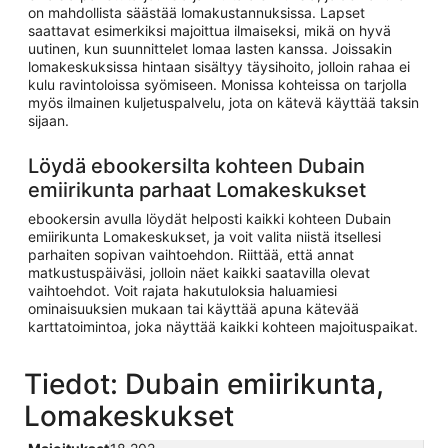
on mahdollista säästää lomakustannuksissa. Lapset
saattavat esimerkiksi majoittua ilmaiseksi, mikä on hyvä
uutinen, kun suunnittelet lomaa lasten kanssa. Joissakin
lomakeskuksissa hintaan sisältyy täysihoito, jolloin rahaa ei
kulu ravintoloissa syömiseen. Monissa kohteissa on tarjolla
myös ilmainen kuljetuspalvelu, jota on kätevä käyttää taksin
sijaan.
Löydä ebookersilta kohteen Dubain
emiirikunta parhaat Lomakeskukset
ebookersin avulla löydät helposti kaikki kohteen Dubain
emiirikunta Lomakeskukset, ja voit valita niistä itsellesi
parhaiten sopivan vaihtoehdon. Riittää, että annat
matkustuspäiväsi, jolloin näet kaikki saatavilla olevat
vaihtoehdot. Voit rajata hakutuloksia haluamiesi
ominaisuuksien mukaan tai käyttää apuna kätevää
karttatoimintoa, joka näyttää kaikki kohteen majoituspaikat.
Tiedot: Dubain emiirikunta,
Lomakeskukset