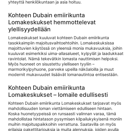
yhteyttä henkilökuntaan ja asia hoituu.
Kohteen Dubain emiirikunta
Lomakeskukset hemmottelevat
ylellisyydellään
Lomakeskukset kuuluvat kohteen Dubain emiirikunta
tasokkaimpiin majoitusvaihtoehtoihin. Lomakeskuksissa
majoittuvien käytössä on yleensä monia mukavuuksia, joihin
kuuluvat esimerkiksi uima-allasalueet, kylpylät ja laadukkaat
ravintolat. Nämä tekevätkin lomasta nauttimisen helpoksi.
Myös huoneet on sisustettu ylelliseen tyyliin –
marmorikylpyhuone, parveke upeilla näköaloilla ja muut
modernit mukavuudet lisäävät lomanautintoa entisestään.
Kohteen Dubain emiirikunta
Lomakeskukset – lomaile edullisesti
Kohteen Dubain emiirikunta Lomakeskukset tarjoavat myös
mahdollisuuden loman viettämiseen edulliseen hintaan.
Koska huonetyypeissä on runsaasti valinnan varaa, tämä
mahdollistaa hintatason pysymisen kilpailukykyisenä moniin
muihin majoituspaikkoihin verrattuna. Saatavilla on myös
erilaisia pakettitarjouksia ja muita alennuksia, joiden avulla