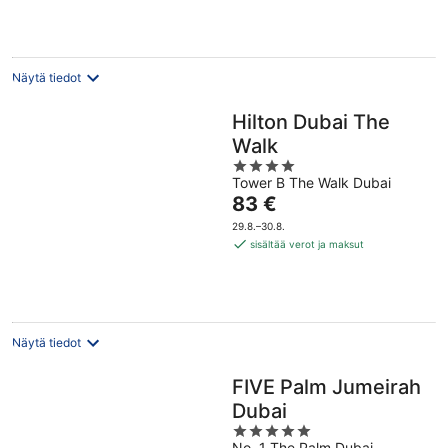
yö
Näytä tiedot
Hilton Dubai The
Walk
4
Tower B The Walk Dubai
out
Hinta
83 €
of
on
5
29.8.–30.8.
83 €
sisältää verot ja maksut
per
yö
Näytä tiedot
FIVE Palm Jumeirah
Dubai
5
No. 1 The Palm Dubai