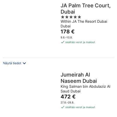
JA Palm Tree Court,
Dubai
5
Within JA The Resort Dubai
out
Dubai
of
Hinta
178 €
5
on
9.8.–10.8.
178 €
sisältää verot ja maksut
per
yö
Näytä tiedot
Jumeirah Al
Naseem Dubai
King Salman bin Abdulaziz Al
Saud Dubai
Hinta
472 €
on
27.8.–28.8.
472 €
sisältää verot ja maksut
per
yö