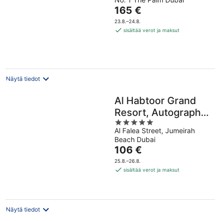
out
Hinta
165 €
of
on
5
23.8.–24.8.
165 €
sisältää verot ja maksut
per
yö
Näytä tiedot
Al Habtoor Grand
Resort, Autograph
5
Collection®
Al Falea Street, Jumeirah
out
Beach Dubai
of
Hinta
106 €
5
on
25.8.–26.8.
106 €
sisältää verot ja maksut
per
yö
Näytä tiedot