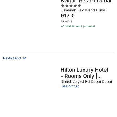
Bvlgari Resort Dubai
5
Jumeirah Bay Island Dubai
out
Hinta
917 €
of
on
5
9.8.–10.8.
917 €
sisältää verot ja maksut
per
yö
Näytä tiedot
Hilton Luxury Hotel
– Rooms Only |
Mandatory All-
Sheikh Zayed Rd Dubai Dubai
Hae hinnat
Inclusive Paid At
Hotel