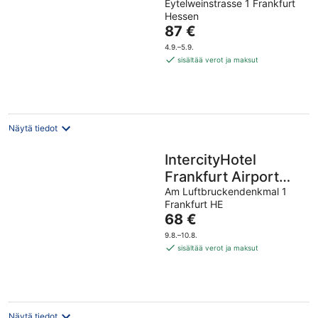
Eytelweinstrasse 1 Frankfurt
Hessen
Hinta
87 €
on
4.9.–5.9.
87 €
sisältää verot ja maksut
per
yö
Näytä tiedot
IntercityHotel
Frankfurt Airport
Terminal 3
Am Luftbruckendenkmal 1
Frankfurt HE
Hinta
68 €
on
9.8.–10.8.
68 €
sisältää verot ja maksut
per
yö
Näytä tiedot