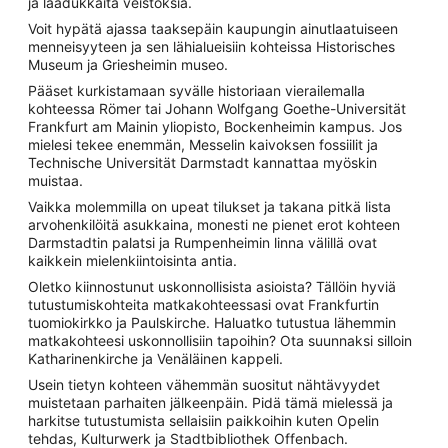
ja laadukkaita veistoksia.
Voit hypätä ajassa taaksepäin kaupungin ainutlaatuiseen
menneisyyteen ja sen lähialueisiin kohteissa Historisches
Museum ja Griesheimin museo.
Pääset kurkistamaan syvälle historiaan vierailemalla
kohteessa Römer tai Johann Wolfgang Goethe-Universität
Frankfurt am Mainin yliopisto, Bockenheimin kampus. Jos
mielesi tekee enemmän, Messelin kaivoksen fossiilit ja
Technische Universität Darmstadt kannattaa myöskin
muistaa.
Vaikka molemmilla on upeat tilukset ja takana pitkä lista
arvohenkilöitä asukkaina, monesti ne pienet erot kohteen
Darmstadtin palatsi ja Rumpenheimin linna välillä ovat
kaikkein mielenkiintoisinta antia.
Oletko kiinnostunut uskonnollisista asioista? Tällöin hyviä
tutustumiskohteita matkakohteessasi ovat Frankfurtin
tuomiokirkko ja Paulskirche. Haluatko tutustua lähemmin
matkakohteesi uskonnollisiin tapoihin? Ota suunnaksi silloin
Katharinenkirche ja Venäläinen kappeli.
Usein tietyn kohteen vähemmän suositut nähtävyydet
muistetaan parhaiten jälkeenpäin. Pidä tämä mielessä ja
harkitse tutustumista sellaisiin paikkoihin kuten Opelin
tehdas, Kulturwerk ja Stadtbibliothek Offenbach.