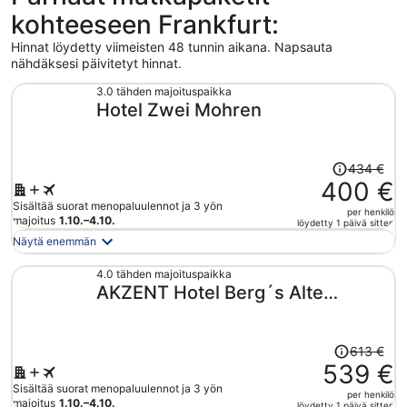
kohteeseen Frankfurt:
Hinnat löydetty viimeisten 48 tunnin aikana. Napsauta
nähdäksesi päivitetyt hinnat.
3.0 tähden majoituspaikka
Hotel Zwei Mohren
Hinta
434 €
oli
400 €
434 €,
Sisältää suorat menopaluulennot ja 3 yön
per henkilö
hinta
majoitus
1.10.–4.10.
löydetty 1 päivä sitten
on
Näytä enemmän
nyt
400 €
4.0 tähden majoituspaikka
AKZENT Hotel Berg´s Alte
per
henkilö
Bauernschänke
Hinta
613 €
oli
539 €
613 €,
Sisältää suorat menopaluulennot ja 3 yön
per henkilö
hinta
majoitus
1.10.–4.10.
löydetty 1 päivä sitten