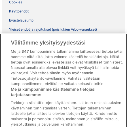
Cookies
Käyttöehdot
Evästelausunto
Yleiset ehdot ja rajoitukset (pois lukien Vrbo-varaukset)
Vrbon sopimusehdot
Välitämme yksityisyydestäsi
Saavutettavuus
Me ja
347
kumppanimme tallennamme laitteeseesi tietoja ja/tai
ebookers BONUS+ -ohjelman ehdot
haemme niitä siitä, jotta voimme käsitellä henkilötietoja. Näitä
tietoja ovat esimerkiksi evästeissä olevat yksilölliset tunnisteet.
Oikeudelliset tiedot / ota meihin yhteyttä
Napsauttamalla alla olevaa linkkiä voit hyväksyä tai hallinnoida
valintojasi. Voit tehdä tämän myös myöhemmin
Sisältövaatimukset ja ilmoituksen tekeminen sisällöstä
Tietosuojakäytäntö-sivullamme. Valintasi välitetään
kumppaneillemme, eivätkä ne vaikuta selaustietoihin.
Tuki
Me ja kumppanimme käsittelemme tietojasi
tarjotaksemme:
Ota yhteyttä
Tarkkojen sijaintitietojen käyttäminen. Laitteen ominaisuuksien
Varauksen muuttaminen tai peruuttaminen
käyttäminen tunnistamista varten. Tietojen tallentaminen
laitteelle ja/tai laitteella olevien tietojen käyttö. Kohdennettu
Varaa lento lentoyhtiön hyvityskupongeilla
mainonta ja personoitu sisältö, mainonnan ja sisällön mittaus,
yleisötutkimus ja palvelujen kehittäminen.
Hyvityksen hakeminen ja aikarajat