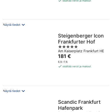
sisältää verot ja maksut
per
yö
Näytä tiedot
Steigenberger Icon
Frankfurter Hof
5
Am Kaiserplatz Frankfurt HE
out
Hinta
181 €
of
on
5
6.9.–7.9.
181 €
sisältää verot ja maksut
per
yö
Näytä tiedot
Scandic Frankfurt
Hafenpark