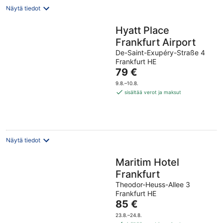
Näytä tiedot
Hyatt Place
Frankfurt Airport
De-Saint-Exupéry-Straße 4
Frankfurt HE
Hinta
79 €
on
9.8.–10.8.
79 €
sisältää verot ja maksut
per
yö
Näytä tiedot
Maritim Hotel
Frankfurt
Theodor-Heuss-Allee 3
Frankfurt HE
Hinta
85 €
on
23.8.–24.8.
85 €