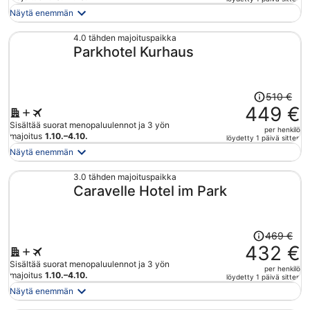
on
Näytä enemmän
nyt
539 €
4.0 tähden majoituspaikka
Parkhotel Kurhaus
per
henkilö
Hinta
510 €
oli
449 €
510 €,
Sisältää suorat menopaluulennot ja 3 yön
per henkilö
hinta
majoitus
1.10.–4.10.
löydetty 1 päivä sitten
on
Näytä enemmän
nyt
449 €
3.0 tähden majoituspaikka
Caravelle Hotel im Park
per
henkilö
Hinta
469 €
oli
432 €
469 €,
Sisältää suorat menopaluulennot ja 3 yön
per henkilö
hinta
majoitus
1.10.–4.10.
löydetty 1 päivä sitten
on
Näytä enemmän
nyt