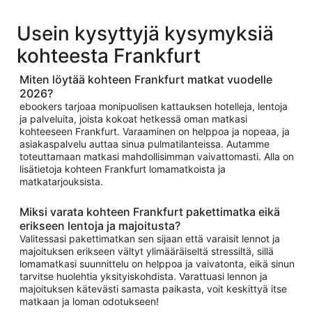
Usein kysyttyjä kysymyksiä
kohteesta Frankfurt
Miten löytää kohteen Frankfurt matkat vuodelle
2026?
ebookers tarjoaa monipuolisen kattauksen hotelleja, lentoja
ja palveluita, joista kokoat hetkessä oman matkasi
kohteeseen Frankfurt. Varaaminen on helppoa ja nopeaa, ja
asiakaspalvelu auttaa sinua pulmatilanteissa. Autamme
toteuttamaan matkasi mahdollisimman vaivattomasti. Alla on
lisätietoja kohteen Frankfurt lomamatkoista ja
matkatarjouksista.
Miksi varata kohteen Frankfurt pakettimatka eikä
erikseen lentoja ja majoitusta?
Valitessasi pakettimatkan sen sijaan että varaisit lennot ja
majoituksen erikseen vältyt ylimääräiseltä stressiltä, sillä
lomamatkasi suunnittelu on helppoa ja vaivatonta, eikä sinun
tarvitse huolehtia yksityiskohdista. Varattuasi lennon ja
majoituksen kätevästi samasta paikasta, voit keskittyä itse
matkaan ja loman odotukseen!