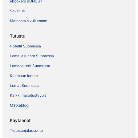
ebookers BONUS+
Sovellus
Mainosta sivuillamme
Tutustu
Hotellit Suomessa
Loma-asunnot Suomessa
Lomapaketit Suomessa
Kotimaan lennot
Lomat Suomessa
Kaikki majoitustyypit
Matkablogi
Käytännöt
Tietosuojalausunto