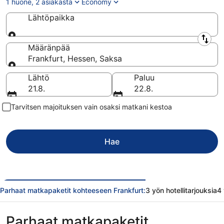
1 huone, 2 asiakasta
Economy
Lähtöpaikka
Lähtöpaikka
Määränpää
Frankfurt, Hessen, Saksa
Määränpää
Lähtö
Paluu
21.8.
22.8.
Tarvitsen majoituksen vain osaksi matkani kestoa
Hae
Parhaat matkapaketit kohteeseen Frankfurt:
3 yön hotellitarjouksia
4 
Parhaat matkapaketit