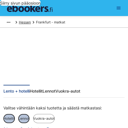
Siirry sivun pääosioon
Hessen
Frankfurt - matkat
Frankfurt matkat
Lento + hotelli
Hotellit
Lennot
Vuokra-autot
Valitse vähintään kaksi tuotetta ja säästä matkastasi:
Hotellit
Lennot
Vuokra-autot