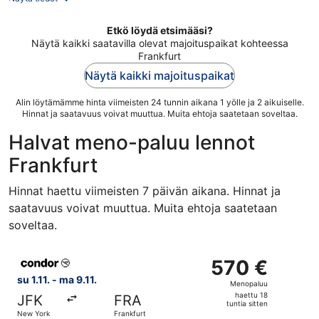
Etkö löydä etsimääsi?
Näytä kaikki saatavilla olevat majoituspaikat kohteessa
Frankfurt
Näytä kaikki majoituspaikat
Alin löytämämme hinta viimeisten 24 tunnin aikana 1 yölle ja 2 aikuiselle.
Hinnat ja saatavuus voivat muuttua. Muita ehtoja saatetaan soveltaa.
Halvat meno-paluu lennot
Frankfurt
Hinnat haettu viimeisten 7 päivän aikana. Hinnat ja
saatavuus voivat muuttua. Muita ehtoja saatetaan
soveltaa.
Valitse lentoyhtiön Condor lento, lähtö su 1.11. kohteesta
570 €
570 €
Menopaluu,
su 1.11. - ma 9.11.
Menopaluu
haettu
haettu 18
JFK
FRA
18
tuntia sitten
New York
Frankfurt