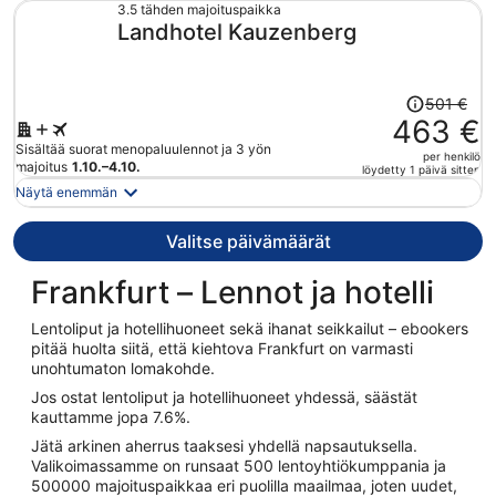
432 €
3.5 tähden majoituspaikka
Landhotel Kauzenberg
per
henkilö
Hinta
501 €
oli
463 €
501 €,
Sisältää suorat menopaluulennot ja 3 yön
per henkilö
hinta
majoitus
1.10.–4.10.
löydetty 1 päivä sitten
on
Näytä enemmän
nyt
463 €
Valitse päivämäärät
per
henkilö
Frankfurt – Lennot ja hotelli
Lentoliput ja hotellihuoneet sekä ihanat seikkailut – ebookers
pitää huolta siitä, että kiehtova Frankfurt on varmasti
unohtumaton lomakohde.
Jos ostat lentoliput ja hotellihuoneet yhdessä, säästät
kauttamme jopa 7.6%.
Jätä arkinen aherrus taaksesi yhdellä napsautuksella.
Valikoimassamme on runsaat 500 lentoyhtiökumppania ja
500000 majoituspaikkaa eri puolilla maailmaa, joten uudet,