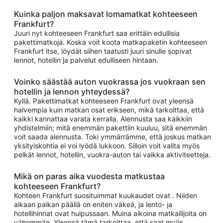
Kuinka paljon maksavat lomamatkat kohteeseen
Frankfurt?
Juuri nyt kohteeseen Frankfurt saa erittäin edullisia
pakettimatkoja. Koska voit koota matkapaketin kohteeseen
Frankfurt itse, löydät siihen taatusti juuri sinulle sopivat
lennot, hotellin ja palvelut edulliseen hintaan.
Voinko säästää auton vuokrassa jos vuokraan sen
hotellin ja lennon yhteydessä?
Kyllä. Pakettimatkat kohteeseen Frankfurt ovat yleensä
halvempia kuin matkan osat erikseen, mikä tarkoittaa, että
kaikki kannattaa varata kerralla. Alennusta saa kaikkiin
yhdistelmiin; mitä enemmän pakettiin kuuluu, sitä enemmän
voit saada alennusta. Toki ymmärrämme, että joskus matkan
yksityiskohtia ei voi lyödä lukkoon. Silloin voit valita myös
pelkät lennot, hotellin, vuokra-auton tai vaikka aktiviteetteja.
Mikä on paras aika vuodesta matkustaa
kohteeseen Frankfurt?
Kohteen Frankfurt suosituimmat kuukaudet ovat . Niiden
aikaan paikan päällä on eniten väkeä, ja lento- ja
hotellihinnat ovat huipussaan. Muina aikoina matkailijoita on
vähemmän. Yleensä tämä tarkoittaa, että saat myös