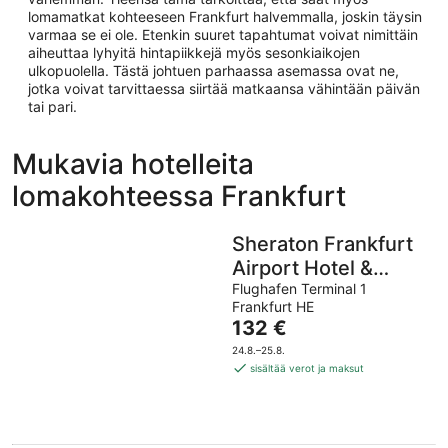
lomamatkat kohteeseen Frankfurt halvemmalla, joskin täysin
varmaa se ei ole. Etenkin suuret tapahtumat voivat nimittäin
aiheuttaa lyhyitä hintapiikkejä myös sesonkiaikojen
ulkopuolella. Tästä johtuen parhaassa asemassa ovat ne,
jotka voivat tarvittaessa siirtää matkaansa vähintään päivän
tai pari.
Mukavia hotelleita
lomakohteessa Frankfurt
Sheraton Frankfurt
Airport Hotel &
Conference Center
Flughafen Terminal 1
Frankfurt HE
Hinta
132 €
on
24.8.–25.8.
132 €
sisältää verot ja maksut
per
yö