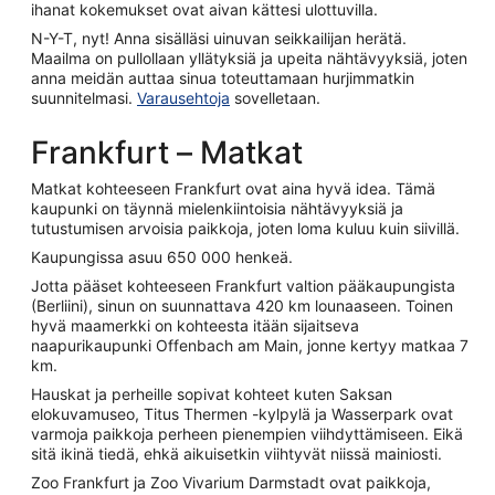
ihanat kokemukset ovat aivan kättesi ulottuvilla.
N-Y-T, nyt! Anna sisälläsi uinuvan seikkailijan herätä.
Maailma on pullollaan yllätyksiä ja upeita nähtävyyksiä, joten
anna meidän auttaa sinua toteuttamaan hurjimmatkin
suunnitelmasi.
Varausehtoja
sovelletaan.
Frankfurt – Matkat
Matkat kohteeseen Frankfurt ovat aina hyvä idea. Tämä
kaupunki on täynnä mielenkiintoisia nähtävyyksiä ja
tutustumisen arvoisia paikkoja, joten loma kuluu kuin siivillä.
Kaupungissa asuu 650 000 henkeä.
Jotta pääset kohteeseen Frankfurt valtion pääkaupungista
(Berliini), sinun on suunnattava 420 km lounaaseen. Toinen
hyvä maamerkki on kohteesta itään sijaitseva
naapurikaupunki Offenbach am Main, jonne kertyy matkaa 7
km.
Hauskat ja perheille sopivat kohteet kuten Saksan
elokuvamuseo, Titus Thermen -kylpylä ja Wasserpark ovat
varmoja paikkoja perheen pienempien viihdyttämiseen. Eikä
sitä ikinä tiedä, ehkä aikuisetkin viihtyvät niissä mainiosti.
Zoo Frankfurt ja Zoo Vivarium Darmstadt ovat paikkoja,