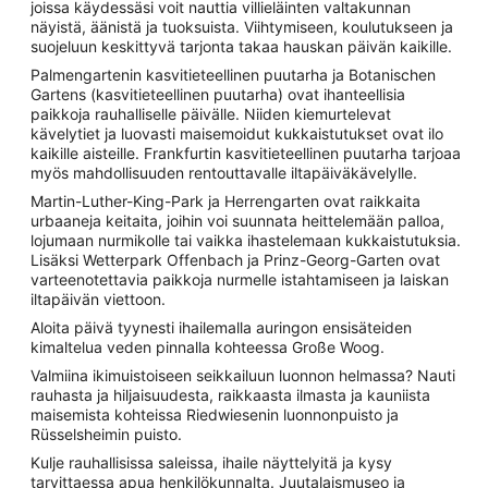
joissa käydessäsi voit nauttia villieläinten valtakunnan
näyistä, äänistä ja tuoksuista. Viihtymiseen, koulutukseen ja
suojeluun keskittyvä tarjonta takaa hauskan päivän kaikille.
Palmengartenin kasvitieteellinen puutarha ja Botanischen
Gartens (kasvitieteellinen puutarha) ovat ihanteellisia
paikkoja rauhalliselle päivälle. Niiden kiemurtelevat
kävelytiet ja luovasti maisemoidut kukkaistutukset ovat ilo
kaikille aisteille. Frankfurtin kasvitieteellinen puutarha tarjoaa
myös mahdollisuuden rentouttavalle iltapäiväkävelylle.
Martin-Luther-King-Park ja Herrengarten ovat raikkaita
urbaaneja keitaita, joihin voi suunnata heittelemään palloa,
lojumaan nurmikolle tai vaikka ihastelemaan kukkaistutuksia.
Lisäksi Wetterpark Offenbach ja Prinz-Georg-Garten ovat
varteenotettavia paikkoja nurmelle istahtamiseen ja laiskan
iltapäivän viettoon.
Aloita päivä tyynesti ihailemalla auringon ensisäteiden
kimaltelua veden pinnalla kohteessa Große Woog.
Valmiina ikimuistoiseen seikkailuun luonnon helmassa? Nauti
rauhasta ja hiljaisuudesta, raikkaasta ilmasta ja kauniista
maisemista kohteissa Riedwiesenin luonnonpuisto ja
Rüsselsheimin puisto.
Kulje rauhallisissa saleissa, ihaile näyttelyitä ja kysy
tarvittaessa apua henkilökunnalta. Juutalaismuseo ja