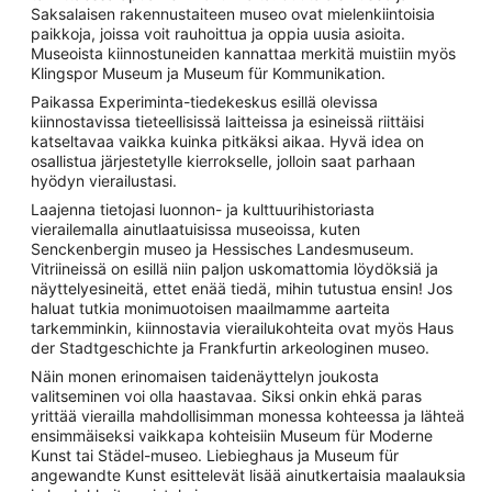
Saksalaisen rakennustaiteen museo ovat mielenkiintoisia
paikkoja, joissa voit rauhoittua ja oppia uusia asioita.
Museoista kiinnostuneiden kannattaa merkitä muistiin myös
Klingspor Museum ja Museum für Kommunikation.
Paikassa Experiminta-tiedekeskus esillä olevissa
kiinnostavissa tieteellisissä laitteissa ja esineissä riittäisi
katseltavaa vaikka kuinka pitkäksi aikaa. Hyvä idea on
osallistua järjestetylle kierrokselle, jolloin saat parhaan
hyödyn vierailustasi.
Laajenna tietojasi luonnon- ja kulttuurihistoriasta
vierailemalla ainutlaatuisissa museoissa, kuten
Senckenbergin museo ja Hessisches Landesmuseum.
Vitriineissä on esillä niin paljon uskomattomia löydöksiä ja
näyttelyesineitä, ettet enää tiedä, mihin tutustua ensin! Jos
haluat tutkia monimuotoisen maailmamme aarteita
tarkemminkin, kiinnostavia vierailukohteita ovat myös Haus
der Stadtgeschichte ja Frankfurtin arkeologinen museo.
Näin monen erinomaisen taidenäyttelyn joukosta
valitseminen voi olla haastavaa. Siksi onkin ehkä paras
yrittää vierailla mahdollisimman monessa kohteessa ja lähteä
ensimmäiseksi vaikkapa kohteisiin Museum für Moderne
Kunst tai Städel-museo. Liebieghaus ja Museum für
angewandte Kunst esittelevät lisää ainutkertaisia maalauksia