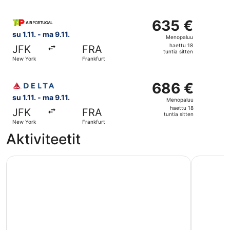
tuntia
sitten
Valitse lentoyhtiön TAP Portugal lento, lähtö su 1.11. koh
635 €
635 €
Menopaluu,
su 1.11. - ma 9.11.
Menopaluu
haettu
haettu 18
JFK
FRA
18
tuntia sitten
New York
Frankfurt
tuntia
sitten
Valitse lentoyhtiön Delta lento, lähtö su 1.11. kohteesta N
686 €
686 €
Menopaluu,
su 1.11. - ma 9.11.
Menopaluu
haettu
haettu 18
JFK
FRA
18
tuntia sitten
New York
Frankfurt
tuntia
Aktiviteetit
sitten
Frankfurt: 1 tunnin Panorama-veneristeily Main-joella
Hop-on ho