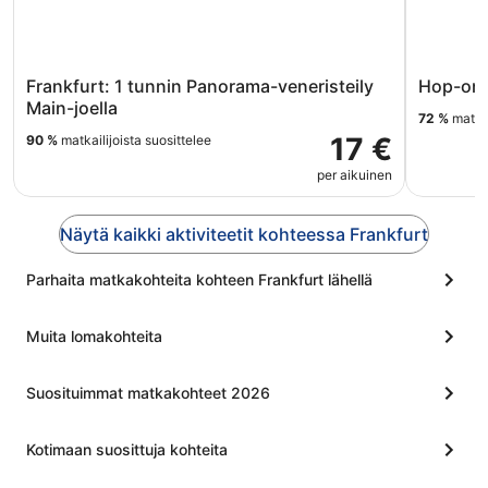
Frankfurt: 1 tunnin Panorama-veneristeily
Hop-on 
Main-joella
72 %
matkai
17 €
90 %
matkailijoista suosittelee
per aikuinen
Näytä kaikki aktiviteetit kohteessa Frankfurt
Parhaita matkakohteita kohteen Frankfurt lähellä
Muita lomakohteita
Suosituimmat matkakohteet 2026
Kotimaan suosittuja kohteita