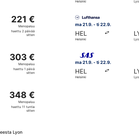
Helsinki
Lyo
päivää
sitten
.8. kohteesta Helsinki kohteeseen Lyon, paluu ke 2.9., hinna
Valitse lentoyhtiön Lufthansa
221 €
221 €
Menopaluu,
ma 21.9. - ti 22.9.
Menopaluu
haettu
haettu 2 päivää
HEL
L
2
sitten
Helsinki
Lyo
päivää
sitten
hteesta Helsinki kohteeseen Lyon, paluu su 23.8., hinnaltaan
Valitse lentoyhtiön Scandinav
303 €
303 €
Menopaluu,
ma 21.9. - ti 22.9.
Menopaluu
haettu
haettu 1 päivä
HEL
L
1
sitten
Helsinki
Lyo
päivä
sitten
.9. kohteesta Helsinki kohteeseen Lyon, paluu ti 22.9., hinna
348 €
348 €
Menopaluu,
Menopaluu
haettu
haettu 11 tuntia
11
sitten
tuntia
sitten
teesta Lyon