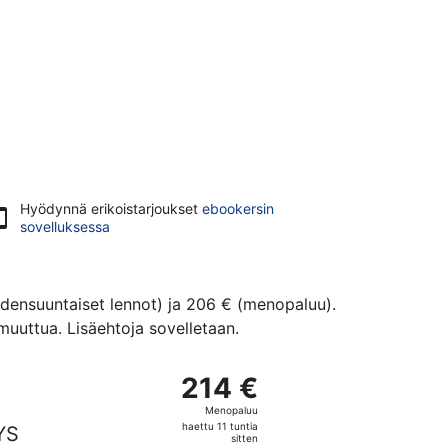
Hyödynnä erikoistarjoukset
ebookersin
sovelluksessa
hdensuuntaiset lennot) ja 206 € (menopaluu).
uuttua. Lisäehtoja sovelletaan.
an 206 €, haettu 2 päivää sitten
 lento, lähtö ma 21.9. kohteesta Helsinki kohteeseen Lyon, pa
214 €
214 €
Menopaluu,
Menopaluu
haettu
haettu 11 tuntia
YS
11
sitten