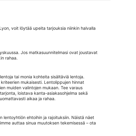
, voit löytää upeita tarjouksia niinkin halvalla
yyskuussa. Jos matkasuunnitelmasi ovat joustavat
in rahaa.
toja tai monia kohteita sisältäviä lentoja.
kriteerien mukaisesti. Lentolippujen hinnat
onien muiden valintojen mukaan. Tee varaus
arjonta, loistava kanta-asiakasohjelma sekä
uomattavasti aikaa ja rahaa.
lentoyhtiön ehtoihin ja rajoituksiin. Näistä näet
 voimme auttaa sinua muutoksen tekemisessä – ota