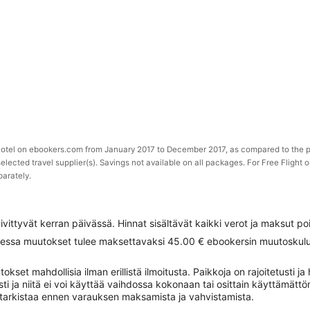
 Hotel on ebookers.com from January 2017 to December 2017, as compared to the p
selected travel supplier(s). Savings not available on all packages. For Free Flight 
parately.
ivittyvät kerran päivässä. Hinnat sisältävät kaikki verot ja maksut 
iessa muutokset tulee maksettavaksi 45.00 € ebookersin muutoskulu s
set mahdollisia ilman erillistä ilmoitusta. Paikkoja on rajoitetusti ja h
sti ja niitä ei voi käyttää vaihdossa kokonaan tai osittain käyttämättöm
e tarkistaa ennen varauksen maksamista ja vahvistamista.