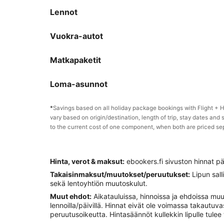
Lennot
Vuokra-autot
Matkapaketit
Loma-asunnot
*
Savings based on all holiday package bookings with Flight +
vary based on origin/destination, length of trip, stay dates and 
to the current cost of one component, when both are priced se
Hinta, verot & maksut:
ebookers.fi sivuston hinnat pä
Takaisinmaksut/muutokset/peruutukset:
Lipun sall
sekä lentoyhtiön muutoskulut.
Muut ehdot:
Aikatauluissa, hinnoissa ja ehdoissa muutok
lennoilla/päivillä. Hinnat eivät ole voimassa takautuva
peruutusoikeutta. Hintasäännöt kullekkin lipulle tule