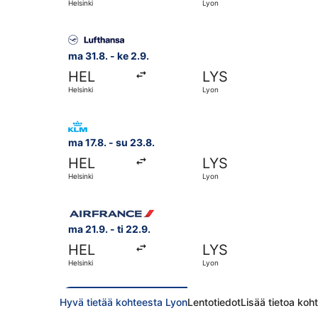
Helsinki
Lyon
Valitse lentoyhtiön Lufthansa lento, lähtö ma 31
ma 31.8. - ke 2.9.
HEL
LYS
Helsinki
Lyon
Valitse lentoyhtiön KLM lento, lähtö ma 17.8. ko
ma 17.8. - su 23.8.
HEL
LYS
Helsinki
Lyon
Valitse lentoyhtiön Air France lento, lähtö ma 21
ma 21.9. - ti 22.9.
HEL
LYS
Helsinki
Lyon
Hyvä tietää kohteesta Lyon
Lentotiedot
Lisää tietoa koh