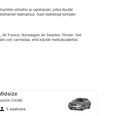
yhtiön ehtoihin ja rajoituksiin, jotka löydät
ittamat lisämaksut. Saat lisätietoja lentojen
, Air France, Norwegian Air Sweden, Finnair. Voit
Näin voit varmistaa, että käytät matkabudjettisi
dsize Toyota Corolla
Midsize
oyota Corolla
5 asiakasta