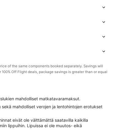
rice of the same components booked separately. Savings will
or 100% Off Flight deals, package savings is greater than or equal
poislukien mahdolliset matkatavaramaksut.
ekä mahdolliset verojen ja lentohintojen erotukset
innat eivät ole välttämättä saatavilla kaikilla
iin lippuihin. Lipuissa ei ole muutos- eikä