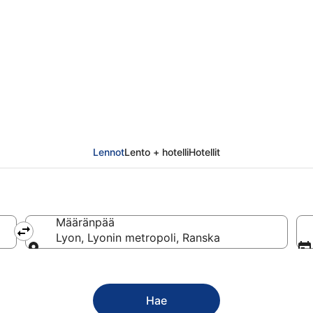
Lennot
Lento + hotelli
Hotellit
Määränpää
Lyon, Lyonin metropoli, Ranska
Määränpää
Hae