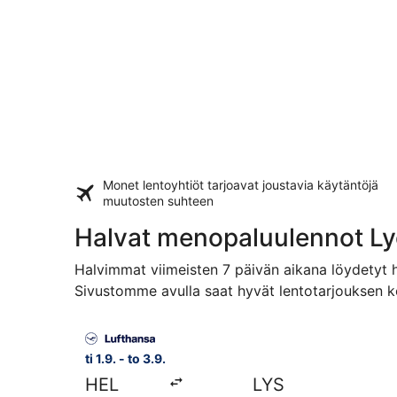
Monet lentoyhtiöt tarjoavat
joustavia käytäntöjä
muutosten suhteen
Halvat menopaluulennot L
Halvimmat viimeisten 7 päivän aikana löydetyt h
Sivustomme avulla saat hyvät lentotarjouksen k
Valitse lentoyhtiön Lufthansa lento, lähtö ti 1.9
ti 1.9. - to 3.9.
HEL
LYS