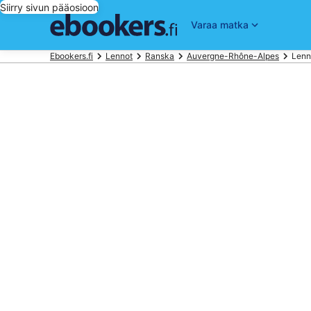
Siirry sivun pääosioon
Varaa matka
Ebookers.fi
Lennot
Ranska
Auvergne-Rhône-Alpes
Lenn