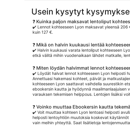
Usein kysytyt kysymykse
❓ Kuinka paljon maksavat lentoliput kohtee
✔️ Lennot kohteeseen Lyon maksavat yleensä 206 €–3
kuin 127 €.
❓ Mikä on halvin kuukausi lentää kohteesee
✔️ Halvin kuukausi varata lentoliput kohteeseen L
etkä välitä mihin vuodenaikaan lähdet matkalle, len
❓ Miten löydän halvimmat lennot kohteesee
✔️ Löydät halvat lennot kohteeseen Lyon helposti h
Annettuasi hakemasi kohteet, päivät ja matkustajien
kohteeseen Lyon saattavat vaihdella suurestikin ets
ebookersin kautta ja hyödynnä maailmanlaajuisen v
varauksen tekemisen helppous. Lentojen lisäksi voi
❓ Voinko muuttaa Ebookersin kautta tekemä
✔️ Voit muuttaa kohteen Lyon lentoasi helposti avull
helposti lentoyhtiön muutoksia koskevat käytännöt 
vain meihin yhteyttä. Saat lisätietoja lentojenmuut