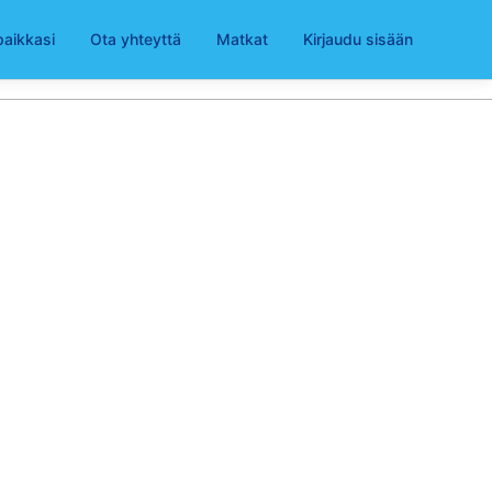
paikkasi
Ota yhteyttä
Matkat
Kirjaudu sisään