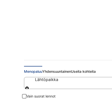
Halvat lennot Lyon
Menopaluu
Yhdensuuntainen
Useita kohteita
Lähtöpaikka
Lähtöpaikka
Vain suorat lennot