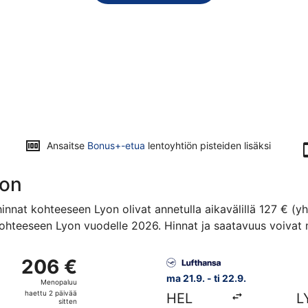
Ansaitse
Bonus+-etua
lentoyhtiön pisteiden lisäksi
yon
innat kohteeseen Lyon olivat annetulla aikavälillä 127 € (y
ohteeseen Lyon vuodelle 2026. Hinnat ja saatavuus voivat m
. kohteesta Helsinki kohteeseen Lyon, paluu to 3.9., hinnalta
Valitse lentoyhtiön Lufthansa
206 €
206 €
Menopaluu,
ma 21.9. - ti 22.9.
Menopaluu
haettu
haettu 2 päivää
HEL
L
2
sitten