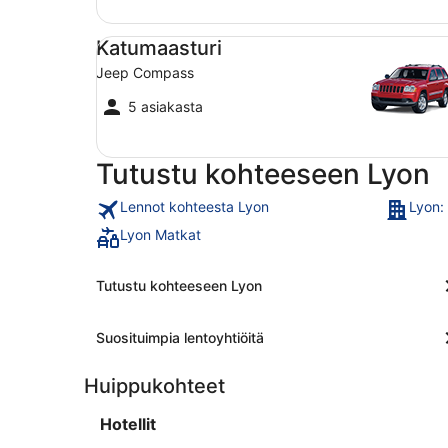
Katumaasturi Jeep Compass
Katumaasturi
Jeep Compass
5 asiakasta
Tutustu kohteeseen Lyon
Lennot kohteesta Lyon
Lyon: 
Lyon Matkat
Tutustu kohteeseen Lyon
Suosituimpia lentoyhtiöitä
Huippukohteet
Hotellit