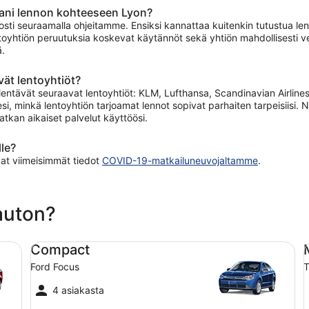
ani lennon kohteeseen Lyon?
sti seuraamalla ohjeitamme. Ensiksi kannattaa kuitenkin tutustua lento
oyhtiön peruutuksia koskevat käytännöt sekä yhtiön mahdollisesti velo
ä.
ät lentoyhtiöt?
entävät seuraavat lentoyhtiöt: KLM, Lufthansa, Scandinavian Airlines
si, minkä lentoyhtiön tarjoamat lennot sopivat parhaiten tarpeisiisi. 
atkan aikaiset palvelut käyttöösi.
le?
aat viimeisimmät tiedot
COVID-19-matkailuneuvojaltamme
.
 auton?
Compact Ford Focus
Mi
Compact
Ford Focus
T
4 asiakasta