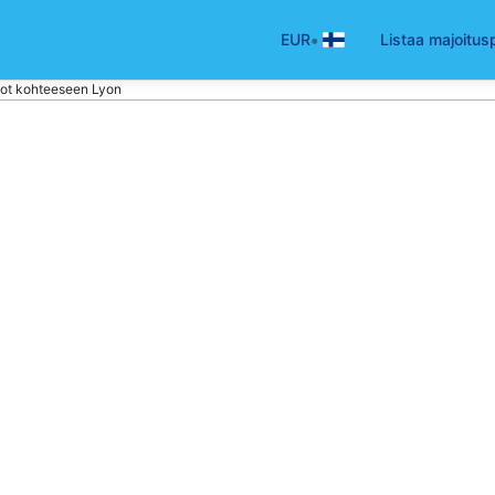
•
EUR
Listaa majoitus
ot kohteeseen Lyon