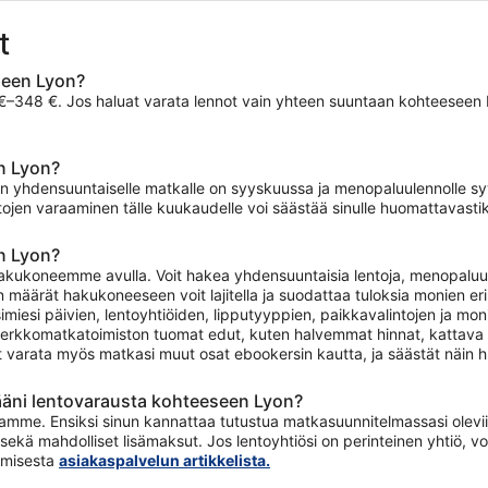
t
seen Lyon?
48 €. Jos haluat varata lennot vain yhteen suuntaan kohteeseen Lyon
n Lyon?
yon yhdensuuntaiselle matkalle on syyskuussa ja menopaluulennolle s
tojen varaaminen tälle kuukaudelle voi säästää sinulle huomattavastik
n Lyon?
akukoneemme avulla. Voit hakea yhdensuuntaisia lentoja, menopaluulen
 määrät hakukoneeseen voit lajitella ja suodattaa tuloksia monien eri 
imiesi päivien, lentoyhtiöiden, lipputyyppien, paikkavalintojen ja m
erkkomatkatoimiston tuomat edut, kuten halvemmat hinnat, kattava t
t varata myös matkasi muut osat ebookersin kautta, ja säästät näin h
äni lentovarausta kohteeseen Lyon?
amme. Ensiksi sinun kannattaa tutustua matkasuunnitelmassasi oleviin 
sekä mahdolliset lisämaksut. Jos lentoyhtiösi on perinteinen yhtiö,
tamisesta
asiakaspalvelun artikkelista.