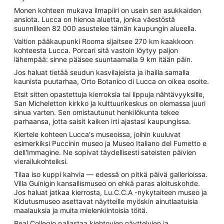
Monen kohteen mukava ilmapiiri on usein sen asukkaiden
ansiota. Lucca on hienoa aluetta, jonka väestöstä
suunnilleen 82 000 asustelee tämän kaupungin alueella.
Valtion pääkaupunki Rooma sijaitsee 270 km kaakkoon
kohteesta Lucca. Porcari sitä vastoin löytyy paljon
lähempää: sinne pääsee suuntaamalla 9 km itään päin.
Jos haluat tietää seudun kasvilajeista ja ihailla samalla
kaunista puutarhaa, Orto Botanico di Lucca on oikea osoite.
Etsit sitten opastettuja kierroksia tai lippuja nähtävyyksille,
San Micheletton kirkko ja kulttuurikeskus on olemassa juuri
sinua varten. Sen omistautunut henkilökunta tekee
parhaansa, jotta saisit kaiken irti ajastasi kaupungissa.
Kiertele kohteen Lucca's museoissa, joihin kuuluvat
esimerkiksi Puccinin museo ja Museo Italiano del Fumetto e
dell'Immagine. Ne sopivat täydellisesti sateisten päivien
vierailukohteiksi.
Tilaa iso kuppi kahvia — edessä on pitkä päivä gallerioissa.
Villa Guinigin kansallismuseo on ehkä paras aloituskohde.
Jos haluat jatkaa kierrosta, Lu.C.C.A -nykytaiteen museo ja
Kidutusmuseo asettavat näytteille myöskin ainutlaatuisia
maalauksia ja muita mielenkiintoisia töitä.
Real Collegio paljastaa kiehtovien näyttelyjen ja