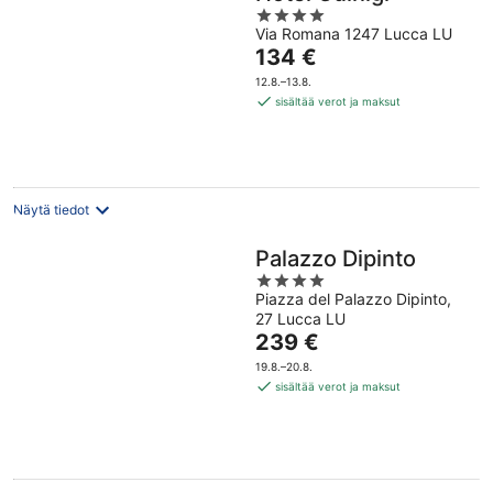
4
Via Romana 1247 Lucca LU
out
Hinta
134 €
of
on
5
12.8.–13.8.
134 €
sisältää verot ja maksut
per
yö
Näytä tiedot
Palazzo Dipinto
4
Piazza del Palazzo Dipinto,
out
27 Lucca LU
of
Hinta
239 €
5
on
19.8.–20.8.
239 €
sisältää verot ja maksut
per
yö