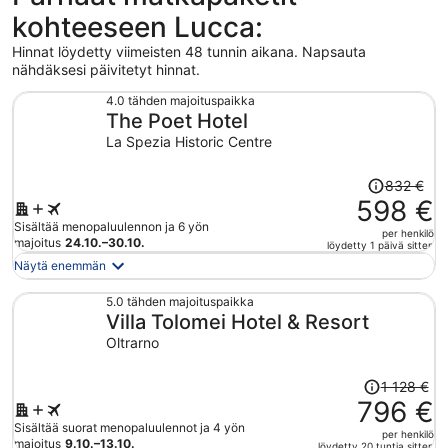
kohteeseen Lucca:
Hinnat löydetty viimeisten 48 tunnin aikana. Napsauta
nähdäksesi päivitetyt hinnat.
4.0 tähden majoituspaikka
The Poet Hotel
La Spezia Historic Centre
Hinta
832 €
oli
598 €
832 €,
Sisältää menopaluulennon ja 6 yön
per henkilö
hinta
majoitus
24.10.–30.10.
löydetty 1 päivä sitten
on
Näytä enemmän
nyt
598 €
5.0 tähden majoituspaikka
Villa Tolomei Hotel & Resort
per
henkilö
Oltrarno
Hinta
1 128 €
oli
796 €
1 128 €,
Sisältää suorat menopaluulennot ja 4 yön
per henkilö
hinta
majoitus
9.10.–13.10.
löydetty 20 tuntia sitten