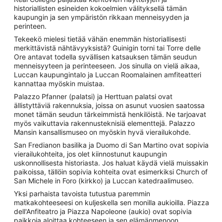
historiallisten esineiden kokoelmien välityksellä tämän
kaupungin ja sen ympäristön rikkaan menneisyyden ja
perinteen.
Tekeekö mielesi tietää vähän enemmän historiallisesti
merkittävistä nähtävyyksistä? Guinigin torni tai Torre delle
Ore antavat todella syvällisen katsauksen tämän seudun
menneisyyteen ja perinteeseen. Jos sinulla on vielä aikaa,
Luccan kaupungintalo ja Luccan Roomalainen amfiteatteri
kannattaa myöskin muistaa.
Palazzo Pfanner (palatsi) ja Herttuan palatsi ovat
ällistyttäviä rakennuksia, joissa on asunut vuosien saatossa
monet tämän seudun tärkeimmistä henkilöistä. Ne tarjoavat
myös vaikuttavia rakennusteknisiä elementtejä. Palazzo
Mansin kansallismuseo on myöskin hyvä vierailukohde.
San Fredianon basilika ja Duomo di San Martino ovat sopivia
vierailukohteita, jos olet kiinnostunut kaupungin
uskonnollisesta historiasta. Jos haluat käydä vielä muissakin
paikoissa, tällöin sopivia kohteita ovat esimerkiksi Church of
San Michele in Foro (kirkko) ja Luccan katedraalimuseo.
Yksi parhaista tavoista tutustua paremmin
matkakohteeseesi on kuljeskella sen monilla aukioilla. Piazza
dell'Anfiteatro ja Piazza Napoleone (aukio) ovat sopivia
paikkoja aloittaa kohteeseen ja sen elämänmenoon