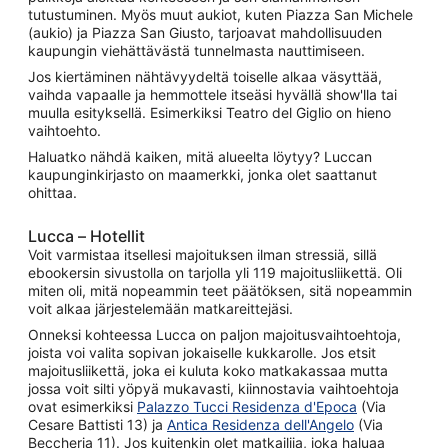
tutustuminen. Myös muut aukiot, kuten Piazza San Michele
(aukio) ja Piazza San Giusto, tarjoavat mahdollisuuden
kaupungin viehättävästä tunnelmasta nauttimiseen.
Jos kiertäminen nähtävyydeltä toiselle alkaa väsyttää,
vaihda vapaalle ja hemmottele itseäsi hyvällä show'lla tai
muulla esityksellä. Esimerkiksi Teatro del Giglio on hieno
vaihtoehto.
Haluatko nähdä kaiken, mitä alueelta löytyy? Luccan
kaupunginkirjasto on maamerkki, jonka olet saattanut
ohittaa.
Lucca – Hotellit
Voit varmistaa itsellesi majoituksen ilman stressiä, sillä
ebookersin sivustolla on tarjolla yli 119 majoitusliikettä. Oli
miten oli, mitä nopeammin teet päätöksen, sitä nopeammin
voit alkaa järjestelemään matkareittejäsi.
Onneksi kohteessa Lucca on paljon majoitusvaihtoehtoja,
joista voi valita sopivan jokaiselle kukkarolle. Jos etsit
majoitusliikettä, joka ei kuluta koko matkakassaa mutta
jossa voit silti yöpyä mukavasti, kiinnostavia vaihtoehtoja
ovat esimerkiksi
Palazzo Tucci Residenza d'Epoca
(Via
Cesare Battisti 13) ja
Antica Residenza dell'Angelo
(Via
Beccheria 11). Jos kuitenkin olet matkailija, joka haluaa