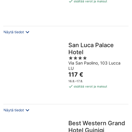
135 €
sisältää verot ja maksut
per
yö
Näytä tiedot
San Luca Palace
Hotel
4
Via San Paolino, 103 Lucca
out
LU
of
Hinta
117 €
5
on
16.8.–17.8.
117 €
sisältää verot ja maksut
per
yö
Näytä tiedot
Best Western Grand
Hotel Guinigi