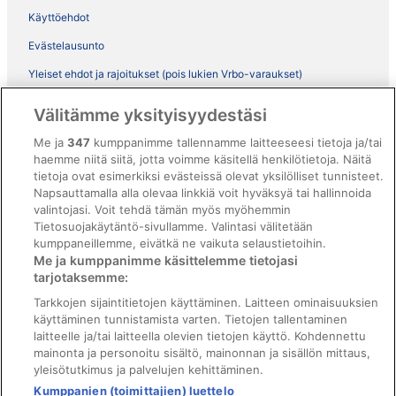
Käyttöehdot
Evästelausunto
Yleiset ehdot ja rajoitukset (pois lukien Vrbo-varaukset)
Vrbon sopimusehdot
Välitämme yksityisyydestäsi
Saavutettavuus
Me ja
347
kumppanimme tallennamme laitteeseesi tietoja ja/tai
ebookers BONUS+ -ohjelman ehdot
haemme niitä siitä, jotta voimme käsitellä henkilötietoja. Näitä
tietoja ovat esimerkiksi evästeissä olevat yksilölliset tunnisteet.
Oikeudelliset tiedot / ota meihin yhteyttä
Napsauttamalla alla olevaa linkkiä voit hyväksyä tai hallinnoida
valintojasi. Voit tehdä tämän myös myöhemmin
Sisältövaatimukset ja ilmoituksen tekeminen sisällöstä
Tietosuojakäytäntö-sivullamme. Valintasi välitetään
kumppaneillemme, eivätkä ne vaikuta selaustietoihin.
Tuki
Me ja kumppanimme käsittelemme tietojasi
tarjotaksemme:
Ota yhteyttä
Tarkkojen sijaintitietojen käyttäminen. Laitteen ominaisuuksien
Varauksen muuttaminen tai peruuttaminen
käyttäminen tunnistamista varten. Tietojen tallentaminen
laitteelle ja/tai laitteella olevien tietojen käyttö. Kohdennettu
Varaa lento lentoyhtiön hyvityskupongeilla
mainonta ja personoitu sisältö, mainonnan ja sisällön mittaus,
yleisötutkimus ja palvelujen kehittäminen.
Hyvityksen hakeminen ja aikarajat
Kumppanien (toimittajien) luettelo