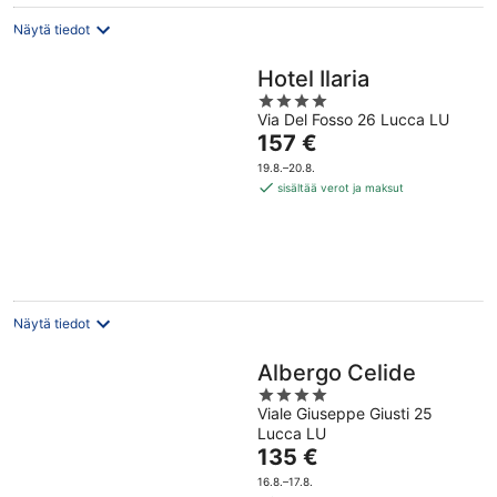
Näytä tiedot
Hotel Ilaria
4
Via Del Fosso 26 Lucca LU
out
Hinta
157 €
of
on
5
19.8.–20.8.
157 €
sisältää verot ja maksut
per
yö
Näytä tiedot
Albergo Celide
4
Viale Giuseppe Giusti 25
out
Lucca LU
of
Hinta
135 €
5
on
16.8.–17.8.