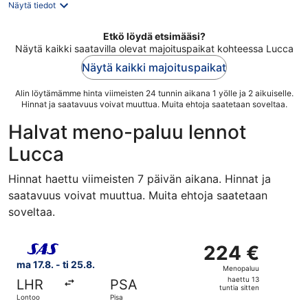
Näytä tiedot
Etkö löydä etsimääsi?
Näytä kaikki saatavilla olevat majoituspaikat kohteessa Lucca
Näytä kaikki majoituspaikat
Alin löytämämme hinta viimeisten 24 tunnin aikana 1 yölle ja 2 aikuiselle.
Hinnat ja saatavuus voivat muuttua. Muita ehtoja saatetaan soveltaa.
Halvat meno-paluu lennot
Lucca
Hinnat haettu viimeisten 7 päivän aikana. Hinnat ja
saatavuus voivat muuttua. Muita ehtoja saatetaan
soveltaa.
Valitse lentoyhtiön Scandinavian Airlines lento, lähtö ma 1
224 €
224 €
Menopaluu,
ma 17.8. - ti 25.8.
Menopaluu
haettu
haettu 13
LHR
PSA
13
tuntia sitten
Lontoo
Pisa
tuntia