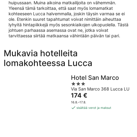
huipussaan. Muina aikoina matkailijoita on vähemmän.
Yleensä tämä tarkoittaa, että saat myös lomamatkat
kohteeseen Lucca halvemmalla, joskin täysin varmaa se ei
ole. Etenkin suuret tapahtumat voivat nimittäin aiheuttaa
lyhyitä hintapiikkejä myös sesonkiaikojen ulkopuolella. Tästä
johtuen parhaassa asemassa ovat ne, jotka voivat
tarvittaessa siirtää matkaansa vähintään päivän tai pari.
Mukavia hotelleita
lomakohteessa Lucca
Hotel San Marco
3
Via San Marco 368 Lucca LU
out
Hinta
174 €
of
on
5
16.8.–17.8.
174 €
sisältää verot ja maksut
per
yö