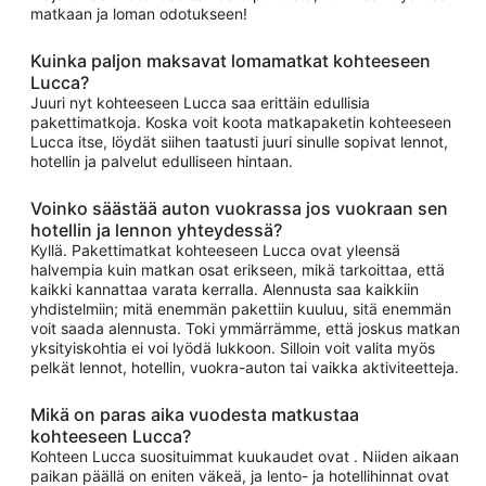
matkaan ja loman odotukseen!
Kuinka paljon maksavat lomamatkat kohteeseen
Lucca?
Juuri nyt kohteeseen Lucca saa erittäin edullisia
pakettimatkoja. Koska voit koota matkapaketin kohteeseen
Lucca itse, löydät siihen taatusti juuri sinulle sopivat lennot,
hotellin ja palvelut edulliseen hintaan.
Voinko säästää auton vuokrassa jos vuokraan sen
hotellin ja lennon yhteydessä?
Kyllä. Pakettimatkat kohteeseen Lucca ovat yleensä
halvempia kuin matkan osat erikseen, mikä tarkoittaa, että
kaikki kannattaa varata kerralla. Alennusta saa kaikkiin
yhdistelmiin; mitä enemmän pakettiin kuuluu, sitä enemmän
voit saada alennusta. Toki ymmärrämme, että joskus matkan
yksityiskohtia ei voi lyödä lukkoon. Silloin voit valita myös
pelkät lennot, hotellin, vuokra-auton tai vaikka aktiviteetteja.
Mikä on paras aika vuodesta matkustaa
kohteeseen Lucca?
Kohteen Lucca suosituimmat kuukaudet ovat . Niiden aikaan
paikan päällä on eniten väkeä, ja lento- ja hotellihinnat ovat