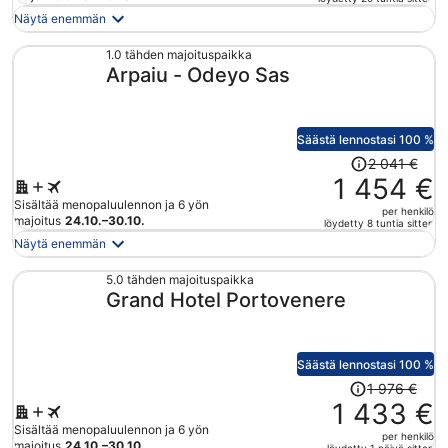
on
Näytä enemmän
nyt
796 €
1.0 tähden majoituspaikka
Arpaiu - Odeyo Sas
per
henkilö
Säästä lennostasi 100 %
Hinta
2 041 €
oli
1 454 €
2 041 €,
Sisältää menopaluulennon ja 6 yön
per henkilö
hinta
majoitus
24.10.–30.10.
löydetty 8 tuntia sitten
on
Näytä enemmän
nyt
1 454 €
5.0 tähden majoituspaikka
Grand Hotel Portovenere
per
henkilö
Säästä lennostasi 100 %
Hinta
1 976 €
oli
1 433 €
1 976 €,
Sisältää menopaluulennon ja 6 yön
per henkilö
hinta
majoitus
24.10.–30.10.