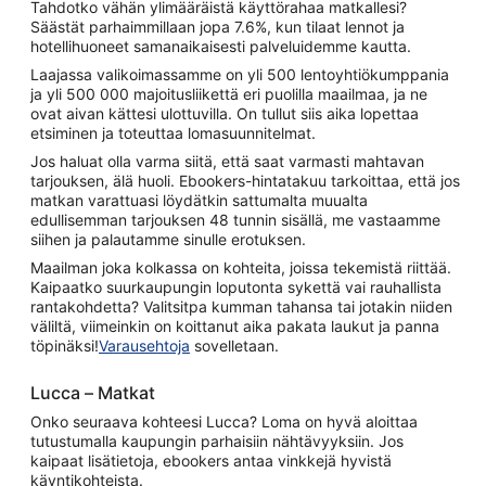
Tahdotko vähän ylimääräistä käyttörahaa matkallesi?
Säästät parhaimmillaan jopa 7.6%, kun tilaat lennot ja
hotellihuoneet samanaikaisesti palveluidemme kautta.
Laajassa valikoimassamme on yli 500 lentoyhtiökumppania
ja yli 500 000 majoitusliikettä eri puolilla maailmaa, ja ne
ovat aivan kättesi ulottuvilla. On tullut siis aika lopettaa
etsiminen ja toteuttaa lomasuunnitelmat.
Jos haluat olla varma siitä, että saat varmasti mahtavan
tarjouksen, älä huoli. Ebookers-hintatakuu tarkoittaa, että jos
matkan varattuasi löydätkin sattumalta muualta
edullisemman tarjouksen 48 tunnin sisällä, me vastaamme
siihen ja palautamme sinulle erotuksen.
Maailman joka kolkassa on kohteita, joissa tekemistä riittää.
Kaipaatko suurkaupungin loputonta sykettä vai rauhallista
rantakohdetta? Valitsitpa kumman tahansa tai jotakin niiden
väliltä, viimeinkin on koittanut aika pakata laukut ja panna
töpinäksi!
Varausehtoja
sovelletaan.
Lucca – Matkat
Onko seuraava kohteesi Lucca? Loma on hyvä aloittaa
tutustumalla kaupungin parhaisiin nähtävyyksiin. Jos
kaipaat lisätietoja, ebookers antaa vinkkejä hyvistä
käyntikohteista.