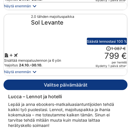
löydetty 1 päivä sitten
on
Näytä enemmän
nyt
1 433 €
2.0 tähden majoituspaikka
Sol Levante
per
henkilö
Säästä lennostasi 100 %
Hinta
1 087 €
oli
799 €
1 087 €,
Sisältää menopaluulennon ja 6 yön
per henkilö
hinta
majoitus
24.10.–30.10.
löydetty 1 päivä sitten
on
Näytä enemmän
nyt
799 €
Valitse päivämäärät
per
henkilö
Lucca – Lennot ja hotelli
Lepää ja anna ebookers-matkailuasiantuntijoiden tehdä
kaikki työ puolestasi. Lennot, majoituspaikka ja ihania
kokemuksia – me toteutamme kaiken tämän. Sinun ei
tarvitse tehdä mitään muuta kuin muistaa laittaa
herätyskello soimaan!