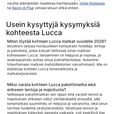
nauttia elämästään maailmaa kiertäessään,
Hotel Noblesse
tai
Bagni di Pisa
vetoaa sinuun ehkä eniten.
Usein kysyttyjä kysymyksiä
kohteesta Lucca
Miten löytää kohteen Lucca matkat vuodelle 2026?
ebookers tarjoaa monipuolisen kattauksen hotelleja, lentoja
ja palveluita, joista kokoat hetkessä oman matkasi
kohteeseen Lucca. Varaaminen on helppoa ja nopeaa, ja
asiakaspalvelu auttaa sinua pulmatilanteissa. Autamme
toteuttamaan matkasi mahdollisimman vaivattomasti. Alla on
lisätietoja kohteen Lucca lomamatkoista ja
matkatarjouksista.
Miksi varata kohteen Lucca pakettimatka eikä
erikseen lentoja ja majoitusta?
Valitessasi pakettimatkan sen sijaan että varaisit lennot ja
majoituksen erikseen vältyt ylimääräiseltä stressiltä, sillä
lomamatkasi suunnittelu on helppoa ja vaivatonta, eikä sinun
tarvitse huolehtia yksityiskohdista. Varattuasi lennon ja
majoituksen kätevästi samasta paikasta, voit keskittyä itse