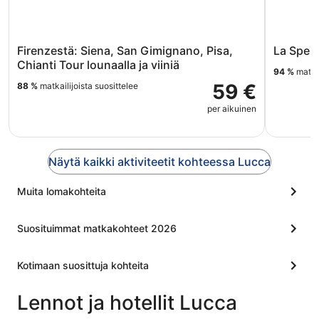
Firenzestä: Siena, San Gimignano, Pisa,
La Spezi
Chianti Tour lounaalla ja viiniä
94 %
matkai
59 €
88 %
matkailijoista suosittelee
per aikuinen
Näytä kaikki aktiviteetit kohteessa Lucca
Muita lomakohteita
Suosituimmat matkakohteet 2026
Kotimaan suosittuja kohteita
Lennot ja hotellit Lucca