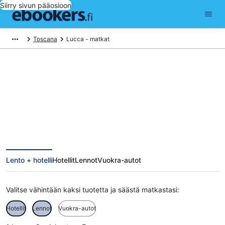
Siirry sivun pääosioon
Toscana
Lucca - matkat
Lucca matkat
Lento + hotelli
Hotellit
Lennot
Vuokra-autot
Valitse vähintään kaksi tuotetta ja säästä matkastasi:
Hotellit
Lennot
Vuokra-autot