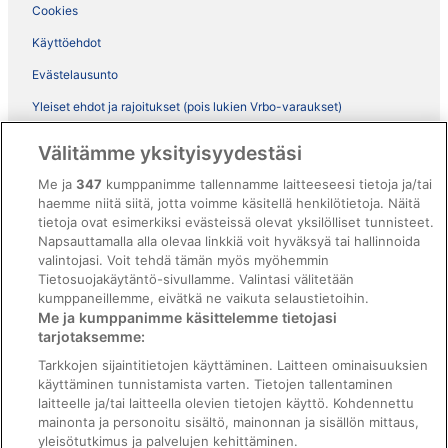
Cookies
Käyttöehdot
Evästelausunto
Yleiset ehdot ja rajoitukset (pois lukien Vrbo-varaukset)
Vrbon sopimusehdot
Välitämme yksityisyydestäsi
Saavutettavuus
Me ja
347
kumppanimme tallennamme laitteeseesi tietoja ja/tai
ebookers BONUS+ -ohjelman ehdot
haemme niitä siitä, jotta voimme käsitellä henkilötietoja. Näitä
tietoja ovat esimerkiksi evästeissä olevat yksilölliset tunnisteet.
Oikeudelliset tiedot / ota meihin yhteyttä
Napsauttamalla alla olevaa linkkiä voit hyväksyä tai hallinnoida
valintojasi. Voit tehdä tämän myös myöhemmin
Sisältövaatimukset ja ilmoituksen tekeminen sisällöstä
Tietosuojakäytäntö-sivullamme. Valintasi välitetään
kumppaneillemme, eivätkä ne vaikuta selaustietoihin.
Tuki
Me ja kumppanimme käsittelemme tietojasi
tarjotaksemme:
Ota yhteyttä
Tarkkojen sijaintitietojen käyttäminen. Laitteen ominaisuuksien
Varauksen muuttaminen tai peruuttaminen
käyttäminen tunnistamista varten. Tietojen tallentaminen
laitteelle ja/tai laitteella olevien tietojen käyttö. Kohdennettu
Varaa lento lentoyhtiön hyvityskupongeilla
mainonta ja personoitu sisältö, mainonnan ja sisällön mittaus,
yleisötutkimus ja palvelujen kehittäminen.
Hyvityksen hakeminen ja aikarajat