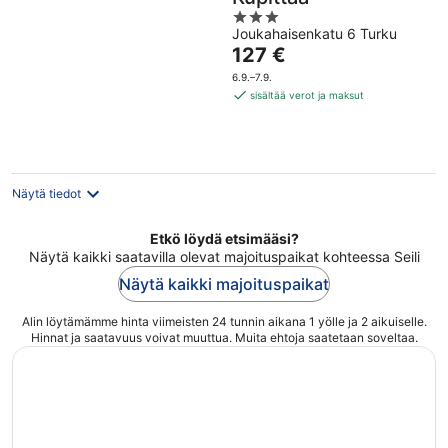
3
Joukahaisenkatu 6 Turku
out
Hinta
127 €
of
on
5
6.9.–7.9.
127 €
sisältää verot ja maksut
per
yö
Näytä tiedot
Etkö löydä etsimääsi?
Näytä kaikki saatavilla olevat majoituspaikat kohteessa Seili
Näytä kaikki majoituspaikat
Alin löytämämme hinta viimeisten 24 tunnin aikana 1 yölle ja 2 aikuiselle.
Hinnat ja saatavuus voivat muuttua. Muita ehtoja saatetaan soveltaa.