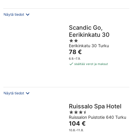
Näytä tiedot
Scandic Go,
Eerikinkatu 30
2
Eerikinkatu 30 Turku
out
Hinta
78 €
of
on
5
6.9.–7.9.
78 €
sisältää verot ja maksut
per
yö
Näytä tiedot
Ruissalo Spa Hotel
3.5
Ruissalon Puistotie 640 Turku
out
Hinta
104 €
of
on
5
10.8.–11.8.