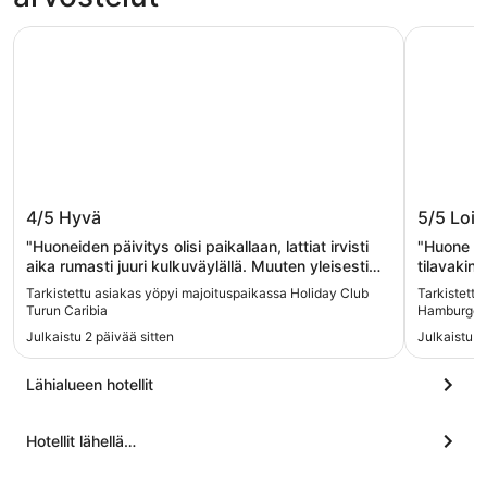
Holiday Club Turun Caribia
Scandic 
Holiday Club Turun Caribia
Scandi
4/5
Hyvä
5/5
Lois
"Huoneiden päivitys olisi paikallaan, lattiat irvisti
"Huone oli
aika rumasti juuri kulkuväylällä. Muuten yleisesti
tilavakin!
toimi juuri siihen tarkoitukseen miksi huone
olikin vai
Tarkistettu asiakas yöpyi majoituspaikassa Holiday Club
Tarkistettu
varattiin. Vastaanotosta erittäin hyvää palvelua!"
aamiaisella
Turun Caribia
Hamburger
mieleen h
Julkaistu 2 päivää sitten
Julkaistu 1 
aamiaisel
jonkun tu
oli erinom
Lähialueen hotellit
valmistet
meikäläis
Hotellit lähellä…
erinomais
mukavan t
kymmenen 