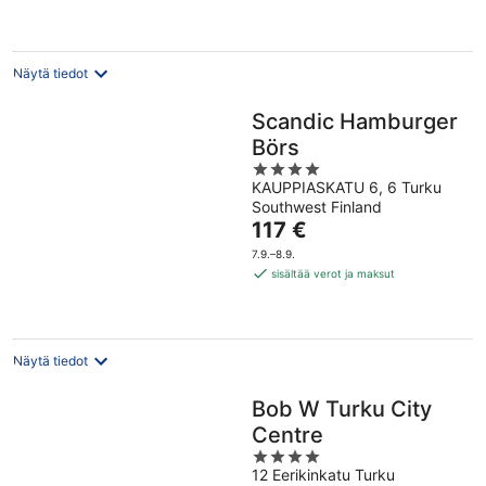
Näytä tiedot
Scandic Hamburger
Börs
4
KAUPPIASKATU 6, 6 Turku
out
Southwest Finland
of
Hinta
117 €
5
on
7.9.–8.9.
117 €
sisältää verot ja maksut
per
yö
Näytä tiedot
Bob W Turku City
Centre
4
12 Eerikinkatu Turku
out