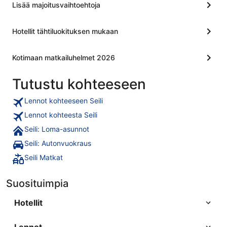
Lisää majoitusvaihtoehtoja
rauhoittui
kaupunkip
sitten se
Hotellit tähtiluokituksen mukaan
kallis, k
sijainnil
tarjoavat
Kotimaan matkailuhelmet 2026
Tällä ker
Aurajoenra
tammimets
Tutustu kohteeseen
Lennot kohteeseen Seili
Lennot kohteesta Seili
Seili: Loma-asunnot
Seili: Autonvuokraus
Seili Matkat
Suosituimpia
Hotellit