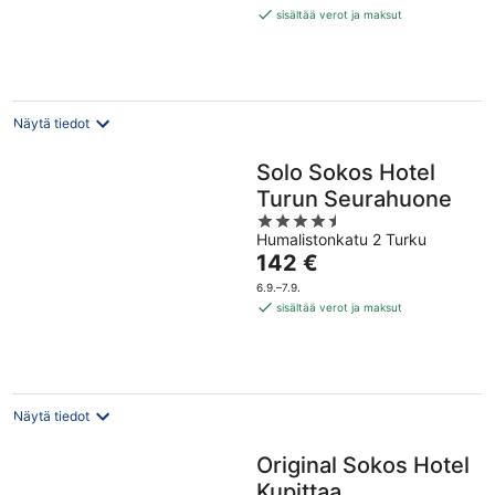
67 €
sisältää verot ja maksut
per
yö
Näytä tiedot
Solo Sokos Hotel
Turun Seurahuone
4.5
Humalistonkatu 2 Turku
out
Hinta
142 €
of
on
5
6.9.–7.9.
142 €
sisältää verot ja maksut
per
yö
Näytä tiedot
Original Sokos Hotel
Kupittaa