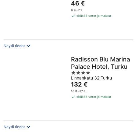
Hinta
46 €
of
on
5
6.9.–7.9.
46 €
sisältää verot ja maksut
per
yö
Näytä tiedot
Radisson Blu Marina
Palace Hotel, Turku
4
Linnankatu 32 Turku
out
Hinta
132 €
of
on
5
16.8.–17.8.
132 €
sisältää verot ja maksut
per
yö
Näytä tiedot