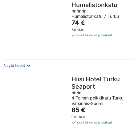
Humalistonkatu
3
Humalistonkatu 7 Turku
out
Hinta
74 €
of
on
5
7.9.–8.9.
74 €
sisältää verot ja maksut
per
yö
Näytä tiedot
Hiisi Hotel Turku
Seaport
2
4 Toinen poikkikatu Turku
out
Varsinais-Suomi
of
Hinta
85 €
5
on
9.8.–10.8.
85 €
sisältää verot ja maksut
per
yö