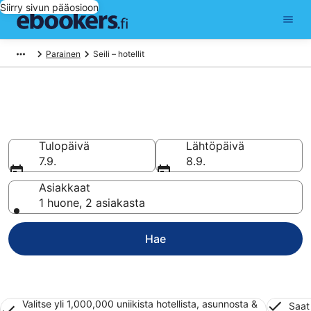
Siirry sivun pääosioon
Parainen
Seili – hotellit
Hotellit Seili
Vertaa 127 halpaa hotellia ja majoitusta alkaen 46 €
Tulopäivä
Lähtöpäivä
7.9.
8.9.
Asiakkaat
1 huone, 2 asiakasta
Hae
Valitse yli 1,000,000 uniikista hotellista, asunnosta &
Saat