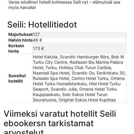
Varaa edullinen hotelli kohteessa Seili nyt – elämyksiä saa
myös halvalla!
Seili: Hotellitiedot
Majoitukset
127
Halvin hinta
46 €
Korkein
173 €
hinta
Hotel Kakola, Scandic Hamburger Börs, Bob W
Turku City Centre, Radisson Blu Marina Palace
Hotel, Turku, Holiday Club Turun Caribia,
Naantali Spa Hotel, Scandic Go, Eerikinkatu 30,
Suositut
Ruissalo Spa Hotel, Centro Hotel Turku, Omena
hotellit
Hotel Turku Humalistonkatu, Hiisi Hotel Turku
Seaport, Scandic Julia, Omena Hotel Turku
Kauppiaskatu, Solo Sokos Hotel Turun
Seurahuone, Original Sokos Hotel Kupittaa
Viimeksi varatut hotellit Seili
ebookersn tarkistamat
arvostelut