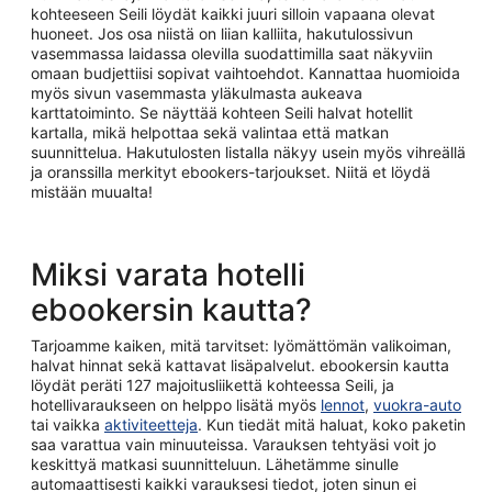
kohteeseen Seili löydät kaikki juuri silloin vapaana olevat
huoneet. Jos osa niistä on liian kalliita, hakutulossivun
vasemmassa laidassa olevilla suodattimilla saat näkyviin
omaan budjettiisi sopivat vaihtoehdot. Kannattaa huomioida
myös sivun vasemmasta yläkulmasta aukeava
karttatoiminto. Se näyttää kohteen Seili halvat hotellit
kartalla, mikä helpottaa sekä valintaa että matkan
suunnittelua. Hakutulosten listalla näkyy usein myös vihreällä
ja oranssilla merkityt ebookers-tarjoukset. Niitä et löydä
mistään muualta!
Miksi varata hotelli
ebookersin kautta?
Tarjoamme kaiken, mitä tarvitset: lyömättömän valikoiman,
halvat hinnat sekä kattavat lisäpalvelut. ebookersin kautta
löydät peräti 127 majoitusliikettä kohteessa Seili, ja
hotellivaraukseen on helppo lisätä myös
lennot
,
vuokra-auto
tai vaikka
aktiviteetteja
. Kun tiedät mitä haluat, koko paketin
saa varattua vain minuuteissa. Varauksen tehtyäsi voit jo
keskittyä matkasi suunnitteluun. Lähetämme sinulle
automaattisesti kaikki varauksesi tiedot, joten sinun ei