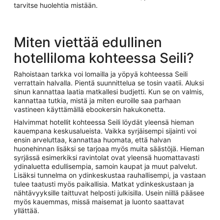
tarvitse huolehtia mistään.
Miten viettää edullinen
hotelliloma kohteessa Seili?
Rahoistaan tarkka voi lomailla ja yöpyä kohteessa Seili
verrattain halvalla. Pientä suunnittelua se tosin vaatii. Aluksi
sinun kannattaa laatia matkallesi budjetti. Kun se on valmis,
kannattaa tutkia, mistä ja miten euroille saa parhaan
vastineen käyttämällä ebookersin hakukonetta.
Halvimmat hotellit kohteessa Seili löydät yleensä hieman
kauempana keskusalueista. Vaikka syrjäisempi sijainti voi
ensin arveluttaa, kannattaa huomata, että halvan
huonehinnan lisäksi se tarjoaa myös muita säästöjä. Hieman
syrjässä esimerkiksi ravintolat ovat yleensä huomattavasti
ydinaluetta edullisempia, samoin kaupat ja muut palvelut.
Lisäksi tunnelma on ydinkeskustaa rauhallisempi, ja vastaan
tulee taatusti myös paikallisia. Matkat ydinkeskustaan ja
nähtävyyksille taittuvat helposti julkisilla. Usein niillä pääsee
myös kauemmas, missä maisemat ja luonto saattavat
yllättää.