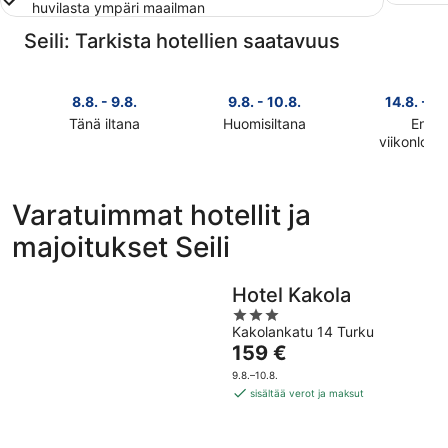
huvilasta ympäri maailman
Seili: Tarkista hotellien saatavuus
8.8. - 9.8.
9.8. - 10.8.
14.8. - 16
Tänä iltana
Huomisiltana
Ensi
Tarkista
Tarkista
viikonlop
Tarkista
kohteen
kohteen
kohteen
Seili
Seili
Seili
hinnat
hinnat
Varatuimmat hotellit ja
hinnat
täksi
huomisillaksi
majoitukset Seili
ensi
illaksi
eli
viikonlopu
eli
9.8.
eli
8.8.
-
Hotel Kakola
14.8.
-
10.8.
3
-
9.8.
Kakolankatu 14 Turku
out
16.8.
Hinta
159 €
of
on
5
9.8.–10.8.
159 €
sisältää verot ja maksut
per
yö