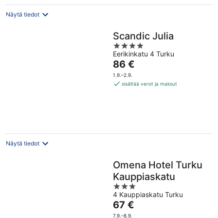
Näytä tiedot
Scandic Julia
4
Eerikinkatu 4 Turku
out
Hinta
86 €
of
on
5
1.9.–2.9.
86 €
sisältää verot ja maksut
per
yö
Näytä tiedot
Omena Hotel Turku
Kauppiaskatu
3
4 Kauppiaskatu Turku
out
Hinta
67 €
of
on
5
7.9.–8.9.