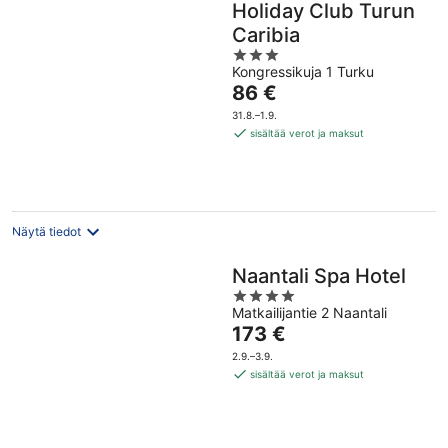
Holiday Club Turun
Caribia
3
Kongressikuja 1 Turku
out
Hinta
86 €
of
on
5
31.8.–1.9.
86 €
sisältää verot ja maksut
per
yö
Näytä tiedot
Naantali Spa Hotel
4
Matkailijantie 2 Naantali
out
Hinta
173 €
of
on
5
2.9.–3.9.
173 €
sisältää verot ja maksut
per
yö