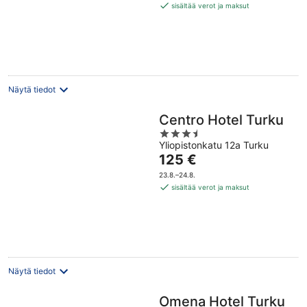
104 €
sisältää verot ja maksut
per
yö
Näytä tiedot
Centro Hotel Turku
3.5
Yliopistonkatu 12a Turku
out
Hinta
125 €
of
on
5
23.8.–24.8.
125 €
sisältää verot ja maksut
per
yö
Näytä tiedot
Omena Hotel Turku