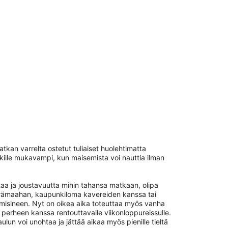
tkan varrelta ostetut tuliaiset huolehtimatta
kille mukavampi, kun maisemista voi nauttia ilman
aa ja joustavuutta mihin tahansa matkaan, olipa
 erämaahan, kaupunkiloma kavereiden kanssa tai
isineen. Nyt on oikea aika toteuttaa myös vanha
 perheen kanssa rentouttavalle viikonloppureissulle.
ulun voi unohtaa ja jättää aikaa myös pienille tieltä