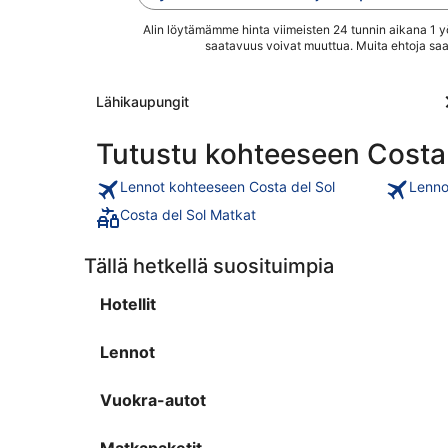
(lisämaksusta).
sijaitsevat Balcón de
Asiakkaamme kehuvat
Alin löytämämme hinta viimeisten 24 tunnin aikana 1 yöl
Europa ja Burrianan ...
saatavuus voivat muuttua. Muita ehtoja saa
majoituspaikan ...
Lähikaupungit
Tutustu kohteeseen Costa 
Lennot kohteeseen Costa del Sol
Lenno
Costa del Sol Matkat
Tällä hetkellä suosituimpia
Hotellit
Lennot
Vuokra-autot
Matkapaketit