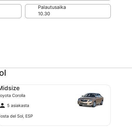
a
Palautusaika
ol
dsize Toyota Corolla
Midsize
oyota Corolla
5 asiakasta
osta del Sol, ESP