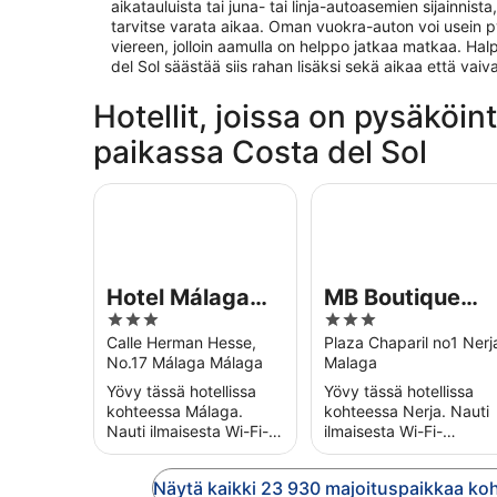
aikatauluista tai juna- tai linja-autoasemien sijainnist
tarvitse varata aikaa. Oman vuokra-auton voi usein 
viereen, jolloin aamulla on helppo jatkaa matkaa. Ha
del Sol säästää siis rahan lisäksi sekä aikaa että va
Hotellit, joissa on pysäköi
paikassa Costa del Sol
Hotel Málaga Nostrum Airport
MB Boutique Hotel - 
Hotel Málaga
MB Boutique
3
3
Nostrum Airport
Hotel - Adult
out
out
Calle Herman Hesse,
Plaza Chaparil no1 Nerj
Recommended
No.17 Málaga Málaga
Malaga
of
of
-
5
5
Yövy tässä hotellissa
Yövy tässä hotellissa
kohteessa Málaga.
kohteessa Nerja. Nauti
Nauti ilmaisesta Wi-Fi-
ilmaisesta Wi-Fi-
yhteydestä,
yhteydestä, 2
kattoterassista ja
porealtaasta ja
Näytä kaikki 23 930 majoituspaikkaa koh
aamiaisesta
kattoterassista. Lähellä