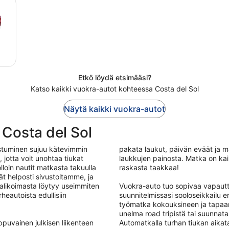
Etkö löydä etsimääsi?
Katso kaikki vuokra-autot kohteessa Costa del Sol
Näytä kaikki vuokra-autot
Costa del Sol
ustuminen sujuu kätevimmin
pakata laukut, päivän eväät ja ma
 jotta voit unohtaa tiukat
laukkujen painosta. Matka on kai
loin nautit matkasta takuulla
raskasta taakkaa!
t helposti sivustoltamme, ja
alikoimasta löytyy useimmiten
Vuokra-auto tuo sopivaa vapautt
rheautoista edullisiin
suunnitelmissasi sooloseikkailu
työmatka kokouksineen ja tapaam
unelma road tripistä tai suunnata
ppuvainen julkisen liikenteen
Automatkalla turhan tiukan aikata