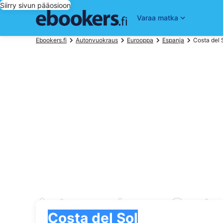
Siirry sivun pääosioon
Varaa matka
Ebookers.fi
Autonvuokraus
Eurooppa
Espanja
Costa del 
Autonvuokraus Costa 
Nouto
Nouto
Costa del Sol