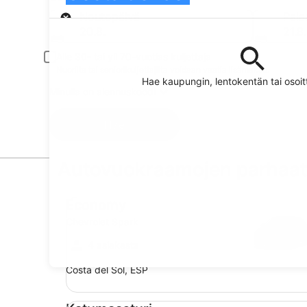
Nouto
Noutopäivä
Pala
20.8.
21.8.
Alle 30- tai yli 70-vuotias kuljettaja
Nuorilta tai seniorikuljettajilta voidaan vaatia lisämaksu.
Hae kaupungin, lentokentän tai oso
Minulla on alennuskoodi
Hae
Autovuokraamojen parhaat 
Economy Chevrolet Spark
Economy
Chevrolet Spark
4 asiakasta
Costa del Sol, ESP
Katumaasturi Jeep Compass