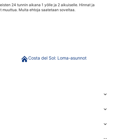
sten 24 tunnin aikana 1 yölle ja 2 aikuiselle. Hinnat ja
lentokenttäkuljetuksista.
pysäköinnistä ja
t muuttua. Muita ehtoja saatetaan soveltaa.
..
rannasta. Lähellä ...
Costa del Sol: Loma-asunnot