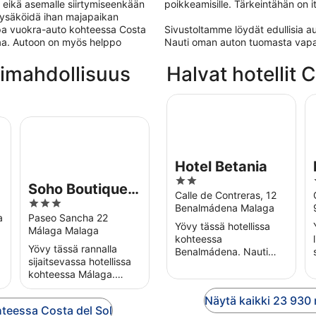
a, eikä asemalle siirtymiseenkään
poikkeamisille. Tärkeintähän on 
pysäköidä ihan majapaikan
lpa vuokra-auto kohteessa Costa
Sivustoltamme löydät edullisia a
ivaa. Autoon on myös helppo
Nauti oman auton tuomasta vap
ntimahdollisuus
Halvat hotellit 
Hotel Betania
Ho
Adult Recommended -
Soho Boutique Las Vegas
Hotel Betania
2
Soho Boutique
out
Calle de Contreras, 12
3
Las Vegas
Benalmádena Malaga
of
out
a
Paseo Sancha 22
5
Yövy tässä hotellissa
Málaga Malaga
of
kohteessa
5
Yövy tässä rannalla
Benalmádena. Nauti
sijaitsevassa hotellissa
ulkouima-altaasta,
kohteessa Málaga.
kattoterassista ja
Nauti ilmaisesta Wi-Fi-
aamiaisesta
yhteydestä, rannasta ja
Näytä kaikki 23 930
(lisämaksusta). Lähellä
teessa Costa del Sol
aamiaisesta
sijaitsevat