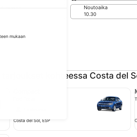
Sama kuin noutopaikk
utuspäivä
Noutoaika
itteen mukaan
tarjoukset kohteessa Costa del S
Compact Ford Focus
Mi
Compact
Ford Focus
T
4 asiakasta
Costa del Sol, ESP
C