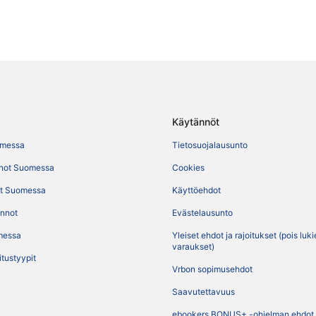
Käytännöt
omessa
Tietosuojalausunto
not Suomessa
Cookies
t Suomessa
Käyttöehdot
ennot
Evästelausunto
messa
Yleiset ehdot ja rajoitukset (pois luk
varaukset)
itustyypit
Vrbon sopimusehdot
Saavutettavuus
ebookers BONUS+ -ohjelman ehdot