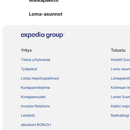
Loma-asunnot
Yritys
Tutustu
Tietoa yrityksestä
Hotellit Su
Työpaikat
Loma-asun
Listaa majoituspaikkasi
Lomapaketi
Kumppaniohjelma
Kotimaan l
Kumppanuudet
Lomat Suo
Investor Relations
Kaikki majo
Lehdistö
Matkablogi
ebookers BONUS+