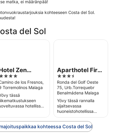
itse matka, ei määränpää!
utonvuokraustarjouksia kohteeseen Costa del Sol.
audesta!
Costa del Sol
tel Zen Airport with Free shuttle
Aparthotel First Flatotel Internation
Hotel Zen
Aparthotel First
4
3.5
Airport with
Flatotel
out
out
Camino de los Fresnos,
Ronda del Golf Oeste
Free shuttle
International
9 Torremolinos Malaga
75, Urb.Torrequebr
of
of
Benalmádena Malaga
5
5
Yövy tässä
liikematkustukseen
Yövy tässä rannalla
soveltuvassa hotellissa
sijaitsevassa
kohteessa Torremolinos.
huoneistohotellissa
Nauti ilmaisesta Wi-Fi-
kohteessa
yhteydestä, aamiaisesta
Benalmádena. Nauti
 majoituspaikkaa kohteessa Costa del Sol
(lisämaksusta) ja
ilmaisesta Wi-Fi-
ilmaisista
yhteydestä, ilmaisesta