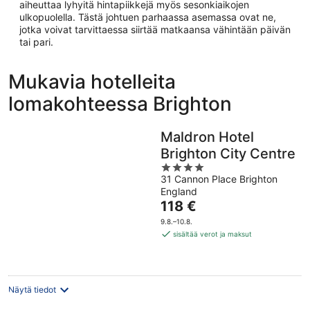
aiheuttaa lyhyitä hintapiikkejä myös sesonkiaikojen
ulkopuolella. Tästä johtuen parhaassa asemassa ovat ne,
jotka voivat tarvittaessa siirtää matkaansa vähintään päivän
tai pari.
Mukavia hotelleita
lomakohteessa Brighton
Maldron Hotel
Brighton City Centre
4
31 Cannon Place Brighton
out
England
of
Hinta
118 €
5
on
9.8.–10.8.
118 €
sisältää verot ja maksut
per
yö
Näytä tiedot