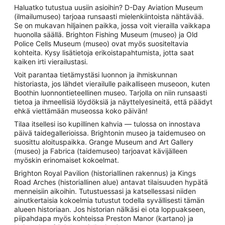
Haluatko tutustua uusiin asioihin? D-Day Aviation Museum
(ilmailumuseo) tarjoaa runsaasti mielenkiintoista nähtävää.
Se on mukavan hiljainen paikka, jossa voit vierailla vaikkapa
huonolla säällä. Brighton Fishing Museum (museo) ja Old
Police Cells Museum (museo) ovat myös suositeltavia
kohteita. Kysy lisätietoja erikoistapahtumista, jotta saat
kaiken irti vierailustasi.
Voit parantaa tietämystäsi luonnon ja ihmiskunnan
historiasta, jos lähdet vierailulle paikalliseen museoon, kuten
Boothin luonnontieteellinen museo. Tarjolla on niin runsaasti
tietoa ja ihmeellisiä löydöksiä ja näyttelyesineitä, että päädyt
ehkä viettämään museossa koko päivän!
Tilaa itsellesi iso kupillinen kahvia — tulossa on innostava
päivä taidegallerioissa. Brightonin museo ja taidemuseo on
suosittu aloituspaikka. Grange Museum and Art Gallery
(museo) ja Fabrica (taidemuseo) tarjoavat kävijälleen
myöskin erinomaiset kokoelmat.
Brighton Royal Pavilion (historiallinen rakennus) ja Kings
Road Arches (historiallinen alue) antavat tilaisuuden hypätä
menneisiin aikoihin. Tutustuessasi ja katsellessasi niiden
ainutkertaisia kokoelmia tutustut todella syvällisesti tämän
alueen historiaan. Jos historian nälkäsi ei ota loppuakseen,
piipahdapa myös kohteissa Preston Manor (kartano) ja