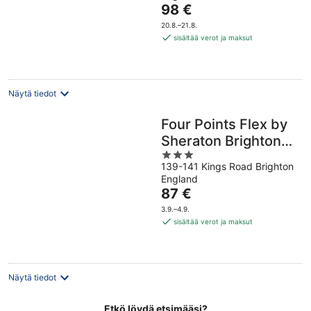
Hinta
98 €
5
on
20.8.–21.8.
98 €
sisältää verot ja maksut
per
yö
Näytä tiedot
Four Points Flex by
Sheraton Brighton
3
Seafront
139-141 Kings Road Brighton
out
England
of
Hinta
87 €
5
on
3.9.–4.9.
87 €
sisältää verot ja maksut
per
yö
Näytä tiedot
Etkö löydä etsimääsi?