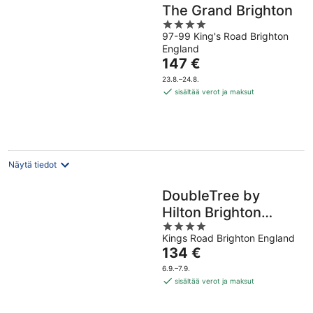
The Grand Brighton
4
97-99 King's Road Brighton
out
England
of
Hinta
147 €
5
on
23.8.–24.8.
147 €
sisältää verot ja maksut
per
yö
Näytä tiedot
DoubleTree by
Hilton Brighton
4
Metropole
Kings Road Brighton England
out
Hinta
134 €
of
on
5
6.9.–7.9.
134 €
sisältää verot ja maksut
per
yö