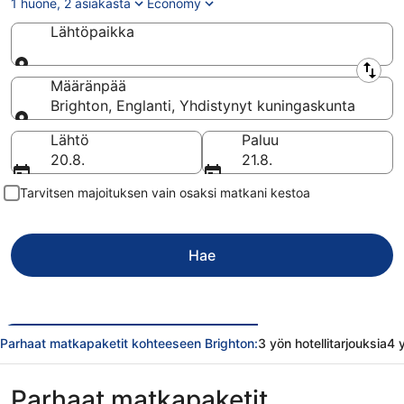
1 huone, 2 asiakasta
Economy
Lähtöpaikka
Lähtöpaikka
Määränpää
Brighton, Englanti, Yhdistynyt kuningaskunta
Määränpää
Lähtö
Paluu
20.8.
21.8.
Tarvitsen majoituksen vain osaksi matkani kestoa
Hae
Parhaat matkapaketit kohteeseen Brighton:
3 yön hotellitarjouksia
4 y
Parhaat matkapaketit