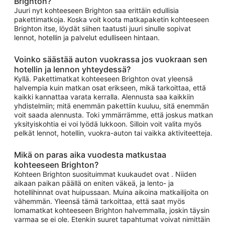
Brighton?
Juuri nyt kohteeseen Brighton saa erittäin edullisia
pakettimatkoja. Koska voit koota matkapaketin kohteeseen
Brighton itse, löydät siihen taatusti juuri sinulle sopivat
lennot, hotellin ja palvelut edulliseen hintaan.
Voinko säästää auton vuokrassa jos vuokraan sen
hotellin ja lennon yhteydessä?
Kyllä. Pakettimatkat kohteeseen Brighton ovat yleensä
halvempia kuin matkan osat erikseen, mikä tarkoittaa, että
kaikki kannattaa varata kerralla. Alennusta saa kaikkiin
yhdistelmiin; mitä enemmän pakettiin kuuluu, sitä enemmän
voit saada alennusta. Toki ymmärrämme, että joskus matkan
yksityiskohtia ei voi lyödä lukkoon. Silloin voit valita myös
pelkät lennot, hotellin, vuokra-auton tai vaikka aktiviteetteja.
Mikä on paras aika vuodesta matkustaa
kohteeseen Brighton?
Kohteen Brighton suosituimmat kuukaudet ovat . Niiden
aikaan paikan päällä on eniten väkeä, ja lento- ja
hotellihinnat ovat huipussaan. Muina aikoina matkailijoita on
vähemmän. Yleensä tämä tarkoittaa, että saat myös
lomamatkat kohteeseen Brighton halvemmalla, joskin täysin
varmaa se ei ole. Etenkin suuret tapahtumat voivat nimittäin