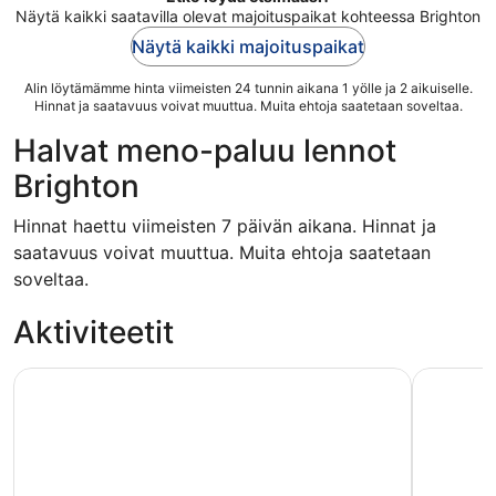
Näytä kaikki saatavilla olevat majoituspaikat kohteessa Brighton
Näytä kaikki majoituspaikat
Alin löytämämme hinta viimeisten 24 tunnin aikana 1 yölle ja 2 aikuiselle.
Hinnat ja saatavuus voivat muuttua. Muita ehtoja saatetaan soveltaa.
Halvat meno-paluu lennot
Brighton
Hinnat haettu viimeisten 7 päivän aikana. Hinnat ja
saatavuus voivat muuttua. Muita ehtoja saatetaan
soveltaa.
Aktiviteetit
Brightonista: Oxford, Windsor ja Eton koko päivän matka
SEA LIFE 