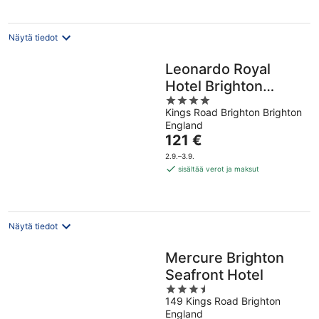
Näytä tiedot
Leonardo Royal
Hotel Brighton
4
Waterfront
Kings Road Brighton Brighton
out
England
of
Hinta
121 €
5
on
2.9.–3.9.
121 €
sisältää verot ja maksut
per
yö
Näytä tiedot
Mercure Brighton
Seafront Hotel
3.5
149 Kings Road Brighton
out
England
of