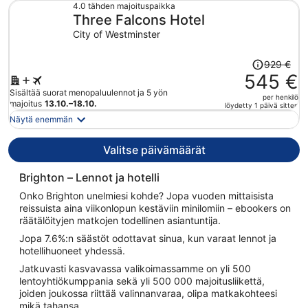
699 €
4.0 tähden majoituspaikka
Three Falcons Hotel
per
henkilö
City of Westminster
Hinta
929 €
oli
545 €
929 €,
Sisältää suorat menopaluulennot ja 5 yön
per henkilö
hinta
majoitus
13.10.–18.10.
löydetty 1 päivä sitten
on
Näytä enemmän
nyt
545 €
Valitse päivämäärät
per
henkilö
Brighton – Lennot ja hotelli
Onko Brighton unelmiesi kohde? Jopa vuoden mittaisista
reissuista aina viikonlopun kestäviin minilomiin – ebookers on
räätälöityjen matkojen todellinen asiantuntija.
Jopa 7.6%:n säästöt odottavat sinua, kun varaat lennot ja
hotellihuoneet yhdessä.
Jatkuvasti kasvavassa valikoimassamme on yli 500
lentoyhtiökumppania sekä yli 500 000 majoitusliikettä,
joiden joukossa riittää valinnanvaraa, olipa matkakohteesi
mikä tahansa.