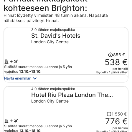
kohteeseen Brighton:
Hinnat löydetty viimeisten 48 tunnin aikana. Napsauta
nähdäksesi päivitetyt hinnat.
3.0 tähden majoituspaikka
St. David's Hotels
London City Centre
Hinta
856 €
oli
538 €
856 €,
Sisältää suorat menopaluulennot ja 5 yön
per henkilö
hinta
majoitus
13.10.–18.10.
löydetty 1 päivä sitten
on
Näytä enemmän
nyt
538 €
4.0 tähden majoituspaikka
Hotel Riu Plaza London The
per
henkilö
Westminster
London City Centre
Hinta
1 550 €
oli
776 €
1 550 €,
Sisältää suorat menopaluulennot ja 5 yön
per henkilö
hinta
majoitus
13.10.–18.10.
löydetty 1 päivä sitten