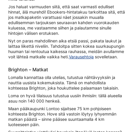
Jos haluat varmuuden siitä, että saat varmasti edulliset
hinnat, älä murehdi! Ebookers-hintatakuu tarkoittaa sitä, että
jos matkapaketin varattuasi näet jossakin muualla
edullisemman tarjouksen seuraavan kahden vuorokauden
kuluessa, me vastaamme siihen ja palautamme sinulle
hintojen välisen erotuksen.
Nyt on paras mahdollinen aika etsiä passi, pakata laukut ja
laittaa liikettä niveliin. Tahdoitpa sitten kokea suurkaupungin
huuman tai rentoutua kaikessa rauhassa, meidän avullamme
voit lähteä matkalle vaikka heti.
Varausehtoja
sovelletaan.
Brighton – Matkat
Lomalla kannattaa olla utelias, tutustua nähtävyyksiin ja
nauttia uusista kokemuksista. Tämä on mahdollista
kohteessa Brighton, joka houkuttelee palaamaan takaisin.
Loma on hyvä tilaisuus tutustua uusiin ihmisiin: tällä alueella
asuu noin 140 000 henkeä.
Maan pääkaupunki Lontoo sijaitsee 75 km pohjoiseen
kohteesta Brighton. Hove sitä vastoin löytyy lyhyemmän
matkan päästä – sinne pääsee suuntaamalla 4 km
luoteeseen päin.