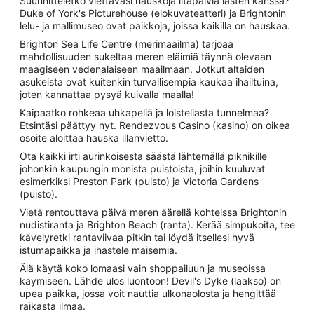
Suunnitteletko viettäväsi hauskoja iltapäiviä lasten kanssa?
Duke of York's Picturehouse (elokuvateatteri) ja Brightonin
lelu- ja mallimuseo ovat paikkoja, joissa kaikilla on hauskaa.
Brighton Sea Life Centre (merimaailma) tarjoaa
mahdollisuuden sukeltaa meren eläimiä täynnä olevaan
maagiseen vedenalaiseen maailmaan. Jotkut altaiden
asukeista ovat kuitenkin turvallisempia kaukaa ihailtuina,
joten kannattaa pysyä kuivalla maalla!
Kaipaatko rohkeaa uhkapeliä ja loisteliasta tunnelmaa?
Etsintäsi päättyy nyt. Rendezvous Casino (kasino) on oikea
osoite aloittaa hauska illanvietto.
Ota kaikki irti aurinkoisesta säästä lähtemällä piknikille
johonkin kaupungin monista puistoista, joihin kuuluvat
esimerkiksi Preston Park (puisto) ja Victoria Gardens
(puisto).
Vietä rentouttava päivä meren äärellä kohteissa Brightonin
nudistiranta ja Brighton Beach (ranta). Kerää simpukoita, tee
kävelyretki rantaviivaa pitkin tai löydä itsellesi hyvä
istumapaikka ja ihastele maisemia.
Älä käytä koko lomaasi vain shoppailuun ja museoissa
käymiseen. Lähde ulos luontoon! Devil's Dyke (laakso) on
upea paikka, jossa voit nauttia ulkonaolosta ja hengittää
raikasta ilmaa.