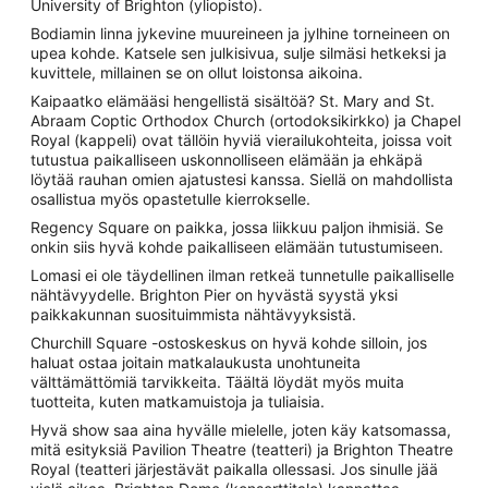
University of Brighton (yliopisto).
Bodiamin linna jykevine muureineen ja jylhine torneineen on
upea kohde. Katsele sen julkisivua, sulje silmäsi hetkeksi ja
kuvittele, millainen se on ollut loistonsa aikoina.
Kaipaatko elämääsi hengellistä sisältöä? St. Mary and St.
Abraam Coptic Orthodox Church (ortodoksikirkko) ja Chapel
Royal (kappeli) ovat tällöin hyviä vierailukohteita, joissa voit
tutustua paikalliseen uskonnolliseen elämään ja ehkäpä
löytää rauhan omien ajatustesi kanssa. Siellä on mahdollista
osallistua myös opastetulle kierrokselle.
Regency Square on paikka, jossa liikkuu paljon ihmisiä. Se
onkin siis hyvä kohde paikalliseen elämään tutustumiseen.
Lomasi ei ole täydellinen ilman retkeä tunnetulle paikalliselle
nähtävyydelle. Brighton Pier on hyvästä syystä yksi
paikkakunnan suosituimmista nähtävyyksistä.
Churchill Square -ostoskeskus on hyvä kohde silloin, jos
haluat ostaa joitain matkalaukusta unohtuneita
välttämättömiä tarvikkeita. Täältä löydät myös muita
tuotteita, kuten matkamuistoja ja tuliaisia.
Hyvä show saa aina hyvälle mielelle, joten käy katsomassa,
mitä esityksiä Pavilion Theatre (teatteri) ja Brighton Theatre
Royal (teatteri järjestävät paikalla ollessasi. Jos sinulle jää