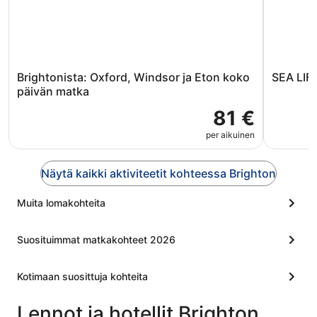
Brightonista: Oxford, Windsor ja Eton koko
SEA LIF
päivän matka
81 €
per aikuinen
Näytä kaikki aktiviteetit kohteessa Brighton
Muita lomakohteita
Suosituimmat matkakohteet 2026
Kotimaan suosittuja kohteita
Lennot ja hotellit Brighton