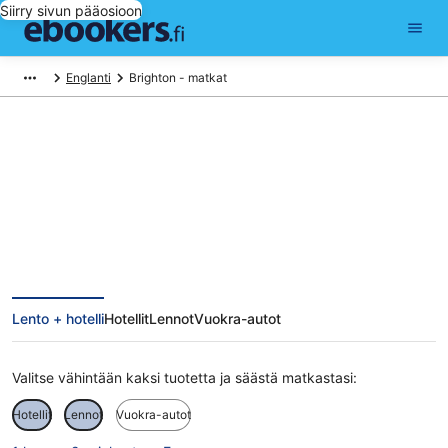
Siirry sivun pääosioon
Englanti
Brighton - matkat
Brighton matkat
Lento + hotelli
Hotellit
Lennot
Vuokra-autot
Valitse vähintään kaksi tuotetta ja säästä matkastasi:
Hotellit
Lennot
Vuokra-autot