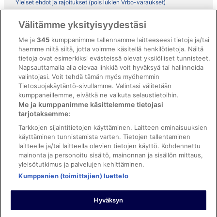
Yleiset ehdot ja rajoitukset (pois lukien Vrbo-varaukset)
Vrbon sopimusehdot
Välitämme yksityisyydestäsi
Saavutettavuus
Me ja
345
kumppanimme tallennamme laitteeseesi tietoja ja/tai
haemme niitä siitä, jotta voimme käsitellä henkilötietoja. Näitä
ebookers BONUS+ -ohjelman ehdot
tietoja ovat esimerkiksi evästeissä olevat yksilölliset tunnisteet.
Oikeudelliset tiedot / ota meihin yhteyttä
Napsauttamalla alla olevaa linkkiä voit hyväksyä tai hallinnoida
valintojasi. Voit tehdä tämän myös myöhemmin
Sisältövaatimukset ja ilmoituksen tekeminen sisällöstä
Tietosuojakäytäntö-sivullamme. Valintasi välitetään
kumppaneillemme, eivätkä ne vaikuta selaustietoihin.
Tuki
Me ja kumppanimme käsittelemme tietojasi
tarjotaksemme:
Ota yhteyttä
Tarkkojen sijaintitietojen käyttäminen. Laitteen ominaisuuksien
Varauksen muuttaminen tai peruuttaminen
käyttäminen tunnistamista varten. Tietojen tallentaminen
laitteelle ja/tai laitteella olevien tietojen käyttö. Kohdennettu
Varaa lento lentoyhtiön hyvityskupongeilla
mainonta ja personoitu sisältö, mainonnan ja sisällön mittaus,
yleisötutkimus ja palvelujen kehittäminen.
Hyvityksen hakeminen ja aikarajat
Kumppanien (toimittajien) luettelo
Hyväksyn
©2026 Expedia, Inc., Expedia Groupin yritys. Kaikki oikeudet