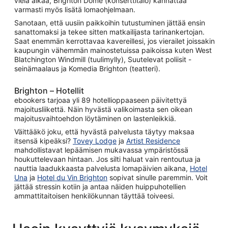
vielä aikaa, Brighton Dome (konserttitalo) kannattaa
varmasti myös lisätä lomaohjelmaan.
Sanotaan, että uusiin paikkoihin tutustuminen jättää ensin
sanattomaksi ja tekee sitten matkailijasta tarinankertojan.
Saat enemmän kerrottavaa kavereillesi, jos vierailet joissakin
kaupungin vähemmän mainostetuissa paikoissa kuten West
Blatchington Windmill (tuulimylly), Suutelevat poliisit -
seinämaalaus ja Komedia Brighton (teatteri).
Brighton – Hotellit
ebookers tarjoaa yli 89 hotellioppaaseen päivitettyä
majoitusliikettä. Näin hyvästä valikoimasta sen oikean
majoitusvaihtoehdon löytäminen on lastenleikkiä.
Väittääkö joku, että hyvästä palvelusta täytyy maksaa
itsensä kipeäksi?
Tovey Lodge
ja
Artist Residence
mahdollistavat lepäämisen mukavassa ympäristössä
houkuttelevaan hintaan. Jos silti haluat vain rentoutua ja
nauttia laadukkaasta palvelusta lomapäivien aikana,
Hotel
Una
ja
Hotel du Vin Brighton
sopivat sinulle paremmin. Voit
jättää stressin kotiin ja antaa näiden huippuhotellien
ammattitaitoisen henkilökunnan täyttää toiveesi.