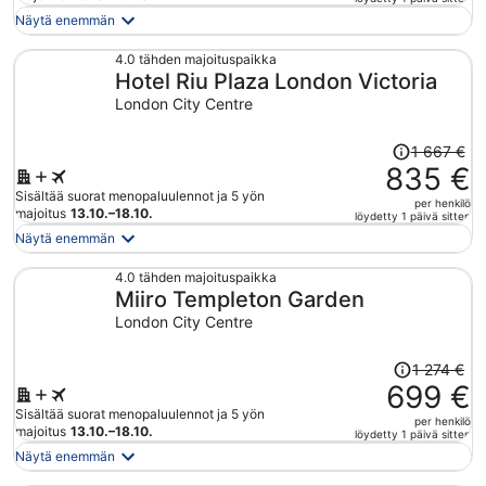
on
Näytä enemmän
nyt
776 €
4.0 tähden majoituspaikka
Hotel Riu Plaza London Victoria
per
henkilö
London City Centre
Hinta
1 667 €
oli
835 €
1 667 €,
Sisältää suorat menopaluulennot ja 5 yön
per henkilö
hinta
majoitus
13.10.–18.10.
löydetty 1 päivä sitten
on
Näytä enemmän
nyt
835 €
4.0 tähden majoituspaikka
Miiro Templeton Garden
per
henkilö
London City Centre
Hinta
1 274 €
oli
699 €
1 274 €,
Sisältää suorat menopaluulennot ja 5 yön
per henkilö
hinta
majoitus
13.10.–18.10.
löydetty 1 päivä sitten
on
Näytä enemmän
nyt