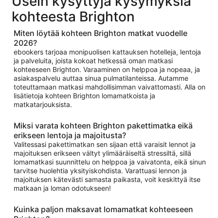
Usein kysyttyjä kysymyksiä
kohteesta Brighton
Miten löytää kohteen Brighton matkat vuodelle
2026?
ebookers tarjoaa monipuolisen kattauksen hotelleja, lentoja
ja palveluita, joista kokoat hetkessä oman matkasi
kohteeseen Brighton. Varaaminen on helppoa ja nopeaa, ja
asiakaspalvelu auttaa sinua pulmatilanteissa. Autamme
toteuttamaan matkasi mahdollisimman vaivattomasti. Alla on
lisätietoja kohteen Brighton lomamatkoista ja
matkatarjouksista.
Miksi varata kohteen Brighton pakettimatka eikä
erikseen lentoja ja majoitusta?
Valitessasi pakettimatkan sen sijaan että varaisit lennot ja
majoituksen erikseen vältyt ylimääräiseltä stressiltä, sillä
lomamatkasi suunnittelu on helppoa ja vaivatonta, eikä sinun
tarvitse huolehtia yksityiskohdista. Varattuasi lennon ja
majoituksen kätevästi samasta paikasta, voit keskittyä itse
matkaan ja loman odotukseen!
Kuinka paljon maksavat lomamatkat kohteeseen