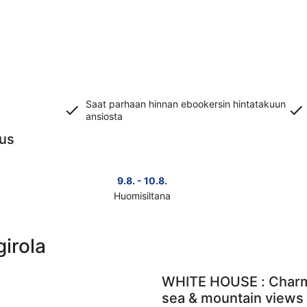
Saat parhaan hinnan ebookersin hintatakuun
ansiosta
uus
9.8. - 10.8.
Huomisiltana
Tarkista
Tark
kohteen
koh
Fuengirola
Fue
irola
hinnat
hin
huomisillaksi
ensi
eli
vii
WHITE HOUSE : Charmin
9.8.
eli
sea & mountain views 
-
14.8