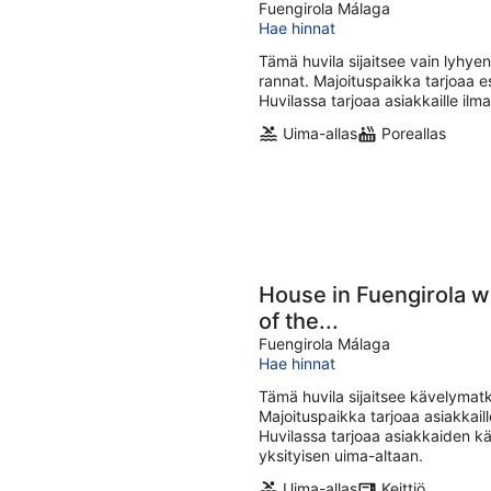
Fuengirola Málaga
10.8.
-
Hae hinnat
16.8
Tämä huvila sijaitsee vain lyhy
rannat. Majoituspaikka tarjoaa e
Huvilassa tarjoaa asiakkaille i
Uima-allas
Poreallas
House in Fuengirola wi
of the...
Fuengirola Málaga
Hae hinnat
Tämä huvila sijaitsee kävelymat
Majoituspaikka tarjoaa asiakkaill
Huvilassa tarjoaa asiakkaiden kä
yksityisen uima-altaan.
Uima-allas
Keittiö