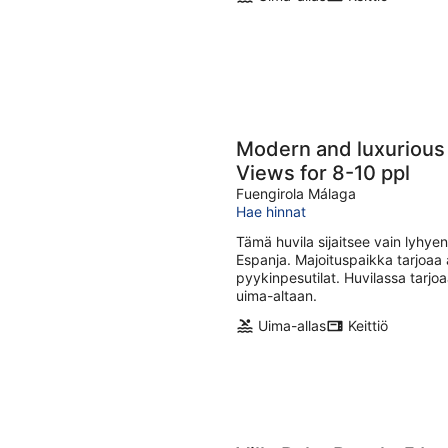
Modern and luxurious V
Views for 8-10 ppl
Fuengirola Málaga
Hae hinnat
Tämä huvila sijaitsee vain lyhy
Espanja. Majoituspaikka tarjoaa 
pyykinpesutilat. Huvilassa tarjoa
uima-altaan.
Uima-allas
Keittiö