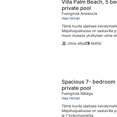
Villa Palm Beach, 5 be
private pool
Fuengirola Andalucía
Hae hinnat
Tämä huvila sijaitsee kävelymat
Majoituspaikassa on saatavilla p
muun muassa yksityisen uima-alta
Uima-allas
Keittiö
Spacious 7- bedroom vi
private pool
Fuengirola Málaga
Hae hinnat
Tämä huvila sijaitsee kävelymat
Majoituspaikassa on saatavilla po
ja 7 kylpyhuonetta.