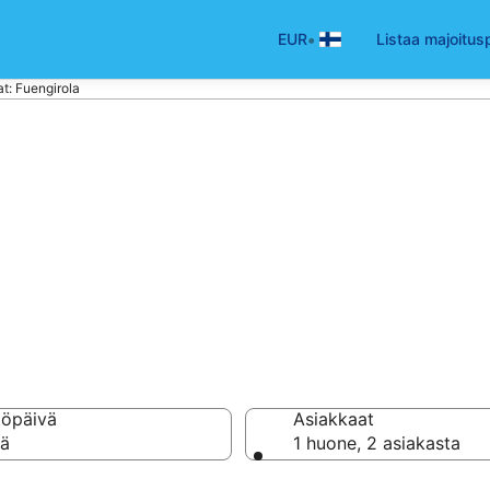
•
EUR
Listaa majoitus
at: Fuengirola
kohteessa Fuengi
töpäivä
Asiakkaat
vä
1 huone, 2 asiakasta