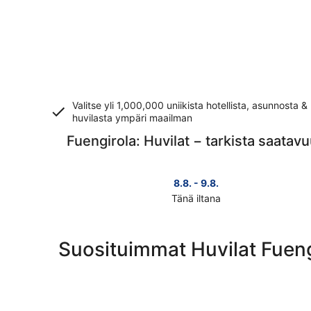
Valitse yli 1,000,000 uniikista hotellista, asunnosta &
huvilasta ympäri maailman
Fuengirola: Huvilat − tarkista saatav
8.8. - 9.8.
Tänä iltana
Tarkista
kohteen
Fuengirola
Suosituimmat Huvilat Fueng
hinnat
täksi
illaksi
eli
8.8.