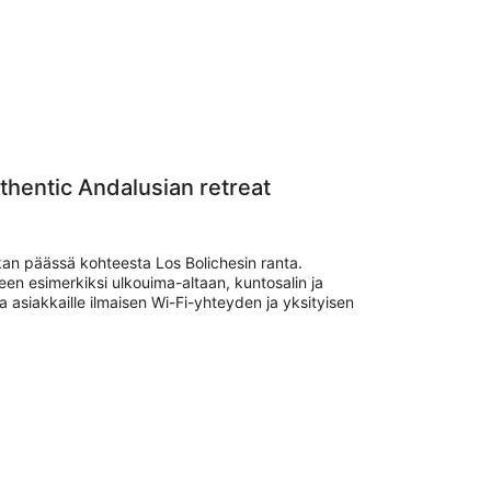
uthentic Andalusian retreat
kan päässä kohteesta Los Bolichesin ranta.
een esimerkiksi ulkouima-altaan, kuntosalin ja
a asiakkaille ilmaisen Wi-Fi-yhteyden ja yksityisen