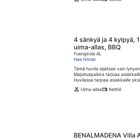
4 sänkyä ja 4 kylpyä,
uima-allas, BBQ
Fuengirola AL
Hae hinnat
Tämä huvila sijaitsee vain lyhy
Majoituspaikka tarjoaa asiakkaill
Huvilassa tarjoaa asiakkaille yksi
Uima-allas
Keittiö
BENALMADENA Villa Ap