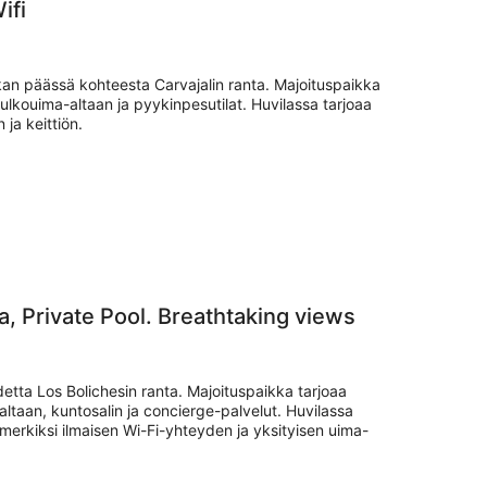
ifi
kan päässä kohteesta Carvajalin ranta. Majoituspaikka
 ulkouima-altaan ja pyykinpesutilat. Huvilassa tarjoaa
 ja keittiön.
8 Bedroom Luxury Villa, Private Pool. Breathtaking views
detta Los Bolichesin ranta. Majoituspaikka tarjoaa
altaan, kuntosalin ja concierge-palvelut. Huvilassa
merkiksi ilmaisen Wi-Fi-yhteyden ja yksityisen uima-