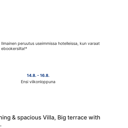
Ilmainen peruutus useimmissa hotelleissa, kun varaat
ebookersilta!*
14.8. - 16.8.
Ensi viikonloppuna
ista
teen
ngirola
nat
konlopuksi
g & spacious Villa, Big terrace with
.
.