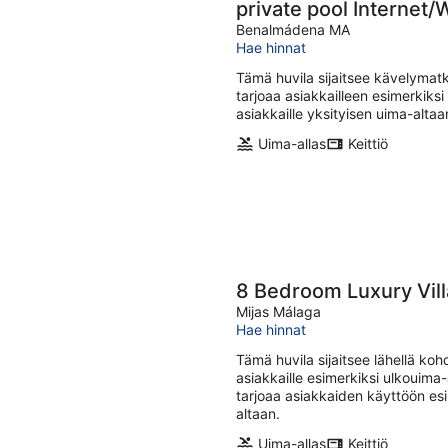
private pool Internet/W
Benalmádena MA
Hae hinnat
Tämä huvila sijaitsee kävelymat
tarjoaa asiakkailleen esimerkiksi
asiakkaille yksityisen uima-altaan
Uima-allas
Keittiö
Mijas Málaga
Hae hinnat
Tämä huvila sijaitsee lähellä koh
asiakkaille esimerkiksi ulkouima-
tarjoaa asiakkaiden käyttöön esi
altaan.
Uima-allas
Keittiö