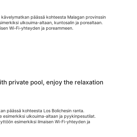
.
en kävelymatkan päässä kohteesta Malagan provinssin
simerkiksi ulkouima-altaan, kuntosalin ja porealtaan.
lmaisen Wi-Fi-yhteyden ja poreammeen.
th private pool, enjoy the relaxation
kan päässä kohteesta Los Bolichesin ranta.
e esimerkiksi ulkouima-altaan ja pyykinpesutilat.
yttöön esimerkiksi ilmaisen Wi-Fi-yhteyden ja