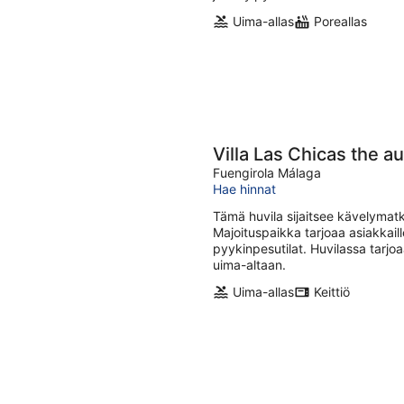
Uima-allas
Poreallas
Villa Las Chicas the a
Fuengirola Málaga
Hae hinnat
Tämä huvila sijaitsee kävelymat
Majoituspaikka tarjoaa asiakkaill
pyykinpesutilat. Huvilassa tarjoa
uima-altaan.
Uima-allas
Keittiö