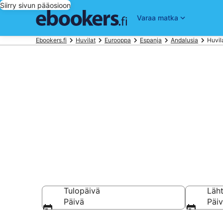
Siirry sivun pääosioon
Varaa matka
Ebookers.fi
Huvilat
Eurooppa
Espanja
Andalusia
Huvil
Varaa huvila 
5 000 €
Tulopäivä
Läh
Päivä
Päi