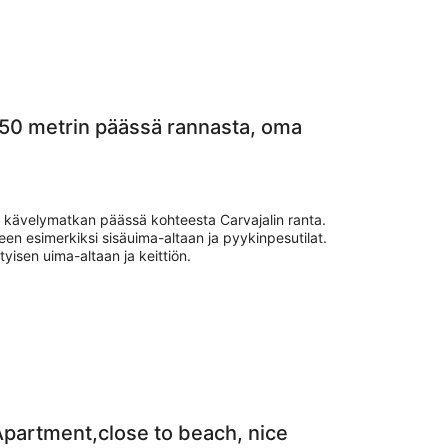
 150 metrin päässä rannasta, oma
en kävelymatkan päässä kohteesta Carvajalin ranta.
een esimerkiksi sisäuima-altaan ja pyykinpesutilat.
tyisen uima-altaan ja keittiön.
artment,close to beach, nice