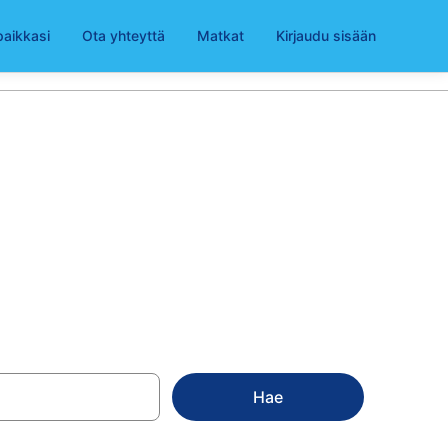
paikkasi
Ota yhteyttä
Matkat
Kirjaudu sisään
rola alkaen
Hae