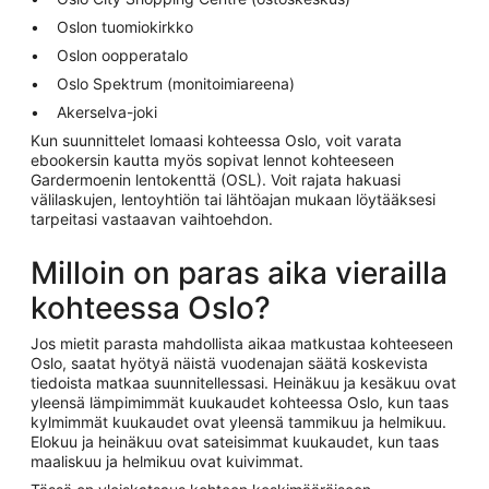
Oslon tuomiokirkko
Oslon oopperatalo
Oslo Spektrum (monitoimiareena)
Akerselva-joki
Kun suunnittelet lomaasi kohteessa Oslo, voit varata
ebookersin kautta myös sopivat lennot kohteeseen
Gardermoenin lentokenttä (OSL). Voit rajata hakuasi
välilaskujen, lentoyhtiön tai lähtöajan mukaan löytääksesi
tarpeitasi vastaavan vaihtoehdon.
Milloin on paras aika vierailla
kohteessa Oslo?
Jos mietit parasta mahdollista aikaa matkustaa kohteeseen
Oslo, saatat hyötyä näistä vuodenajan säätä koskevista
tiedoista matkaa suunnitellessasi. Heinäkuu ja kesäkuu ovat
yleensä lämpimimmät kuukaudet kohteessa Oslo, kun taas
kylmimmät kuukaudet ovat yleensä tammikuu ja helmikuu.
Elokuu ja heinäkuu ovat sateisimmat kuukaudet, kun taas
maaliskuu ja helmikuu ovat kuivimmat.