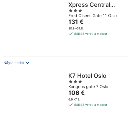
Xpress Central
3
Station
Fred Olsens Gate 11 Oslo
out
Hinta
131 €
of
on
5
30.8.–31.8.
131 €
sisältää verot ja maksut
per
yö
Näytä tiedot
K7 Hotel Oslo
3
Kongens gate 7 Oslo
out
Hinta
106 €
of
on
5
6.9.–7.9.
106 €
sisältää verot ja maksut
per
yö