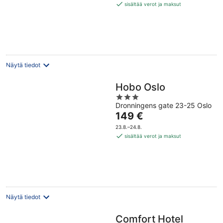
94 €
sisältää verot ja maksut
per
yö
Näytä tiedot
Hobo Oslo
3
Dronningens gate 23-25 Oslo
out
Hinta
149 €
of
on
5
23.8.–24.8.
149 €
sisältää verot ja maksut
per
yö
Näytä tiedot
Comfort Hotel