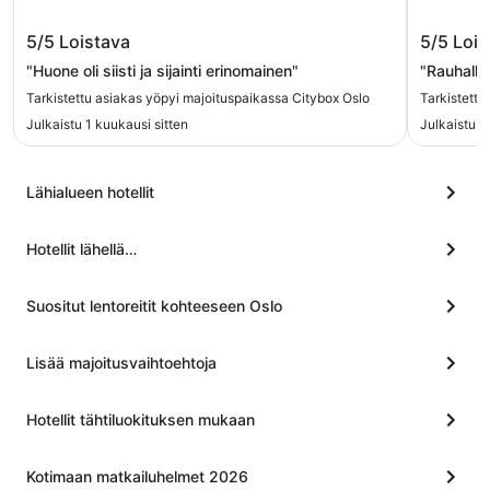
Citybox Oslo
Smartho
5/5
Loistava
5/5
Lois
"Huone oli siisti ja sijainti erinomainen"
"Rauhalline
Tarkistettu asiakas yöpyi majoituspaikassa Citybox Oslo
Tarkistettu
Julkaistu 1 kuukausi sitten
Julkaistu 1
Lähialueen hotellit
Hotellit lähellä…
Suositut lentoreitit kohteeseen Oslo
Lisää majoitusvaihtoehtoja
Hotellit tähtiluokituksen mukaan
Kotimaan matkailuhelmet 2026