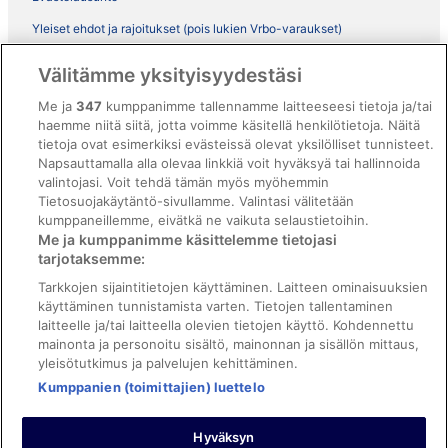
Yleiset ehdot ja rajoitukset (pois lukien Vrbo-varaukset)
Vrbon sopimusehdot
Välitämme yksityisyydestäsi
Saavutettavuus
Me ja
347
kumppanimme tallennamme laitteeseesi tietoja ja/tai
ebookers BONUS+ -ohjelman ehdot
haemme niitä siitä, jotta voimme käsitellä henkilötietoja. Näitä
tietoja ovat esimerkiksi evästeissä olevat yksilölliset tunnisteet.
Oikeudelliset tiedot / ota meihin yhteyttä
Napsauttamalla alla olevaa linkkiä voit hyväksyä tai hallinnoida
valintojasi. Voit tehdä tämän myös myöhemmin
Sisältövaatimukset ja ilmoituksen tekeminen sisällöstä
Tietosuojakäytäntö-sivullamme. Valintasi välitetään
kumppaneillemme, eivätkä ne vaikuta selaustietoihin.
Tuki
Me ja kumppanimme käsittelemme tietojasi
tarjotaksemme:
Ota yhteyttä
Tarkkojen sijaintitietojen käyttäminen. Laitteen ominaisuuksien
Varauksen muuttaminen tai peruuttaminen
käyttäminen tunnistamista varten. Tietojen tallentaminen
laitteelle ja/tai laitteella olevien tietojen käyttö. Kohdennettu
Varaa lento lentoyhtiön hyvityskupongeilla
mainonta ja personoitu sisältö, mainonnan ja sisällön mittaus,
yleisötutkimus ja palvelujen kehittäminen.
Hyvityksen hakeminen ja aikarajat
Kumppanien (toimittajien) luettelo
Hyväksyn