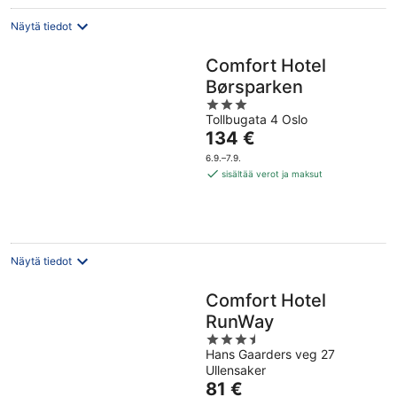
Näytä tiedot
Comfort Hotel
Børsparken
3
Tollbugata 4 Oslo
out
Hinta
134 €
of
on
5
6.9.–7.9.
134 €
sisältää verot ja maksut
per
yö
Näytä tiedot
Comfort Hotel
RunWay
3.5
Hans Gaarders veg 27
out
Ullensaker
of
Hinta
81 €
5