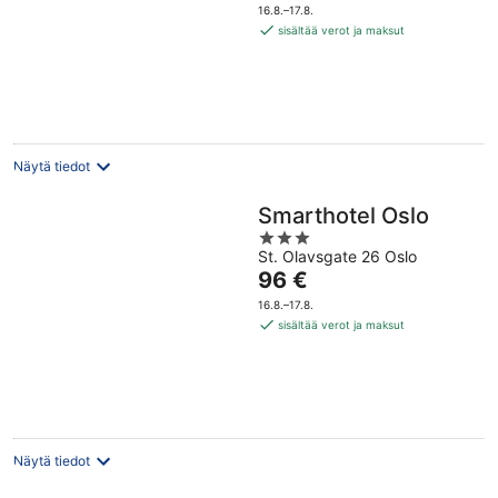
on
5
16.8.–17.8.
82 €
sisältää verot ja maksut
per
yö
Näytä tiedot
Smarthotel Oslo
3
St. Olavsgate 26 Oslo
out
Hinta
96 €
of
on
5
16.8.–17.8.
96 €
sisältää verot ja maksut
per
yö
Näytä tiedot