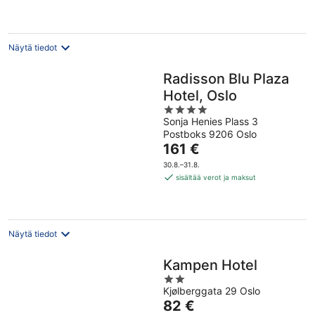
yö
Näytä tiedot
Radisson Blu Plaza
Hotel, Oslo
4
Sonja Henies Plass 3
out
Postboks 9206 Oslo
of
Hinta
161 €
5
on
30.8.–31.8.
161 €
sisältää verot ja maksut
per
yö
Näytä tiedot
Kampen Hotel
2
Kjølberggata 29 Oslo
out
Hinta
82 €
of