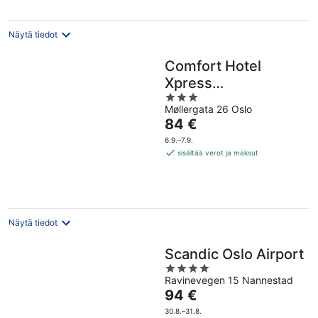
Näytä tiedot
Comfort Hotel
Xpress
3
Youngstorget
Møllergata 26 Oslo
out
Hinta
84 €
of
on
5
6.9.–7.9.
84 €
sisältää verot ja maksut
per
yö
Näytä tiedot
Scandic Oslo Airport
4
Ravinevegen 15 Nannestad
out
Hinta
94 €
of
on
5
30.8.–31.8.