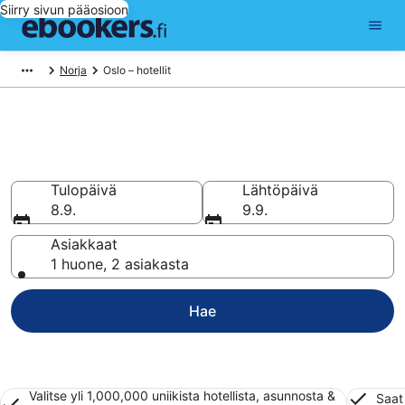
Siirry sivun pääosioon
Norja
Oslo – hotellit
Hotellit Oslo
Vertaa 709 halpaa hotellia ja majoitusta alkaen 81 €
Tulopäivä
Lähtöpäivä
8.9.
9.9.
Asiakkaat
1 huone, 2 asiakasta
Hae
Valitse yli 1,000,000 uniikista hotellista, asunnosta &
Saat