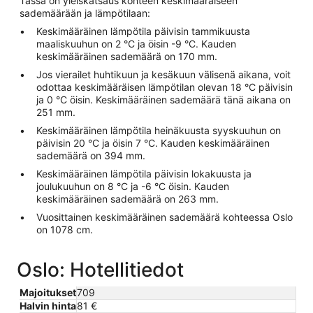
Tässä on yleiskatsaus kohteen keskimääräiseen
sademäärään ja lämpötilaan:
Keskimääräinen lämpötila päivisin tammikuusta
maaliskuuhun on 2 °C ja öisin -9 °C. Kauden
keskimääräinen sademäärä on 170 mm.
Jos vierailet huhtikuun ja kesäkuun välisenä aikana, voit
odottaa keskimääräisen lämpötilan olevan 18 °C päivisin
ja 0 °C öisin. Keskimääräinen sademäärä tänä aikana on
251 mm.
Keskimääräinen lämpötila heinäkuusta syyskuuhun on
päivisin 20 °C ja öisin 7 °C. Kauden keskimääräinen
sademäärä on 394 mm.
Keskimääräinen lämpötila päivisin lokakuusta ja
joulukuuhun on 8 °C ja -6 °C öisin. Kauden
keskimääräinen sademäärä on 263 mm.
Vuosittainen keskimääräinen sademäärä kohteessa Oslo
on 1078 cm.
Oslo: Hotellitiedot
Majoitukset
709
Halvin hinta
81 €