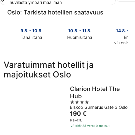
huvilasta ympäri maailman
Oslo: Tarkista hotellien saatavuus
9.8. - 10.8.
10.8. - 11.8.
14.8. - 16
Tänä iltana
Huomisiltana
Ensi
Tarkista
Tarkista
viikonlop
Tarkista
kohteen
kohteen
kohteen
Oslo
Oslo
Oslo
hinnat
hinnat
Varatuimmat hotellit ja
hinnat
täksi
huomisillaksi
majoitukset Oslo
ensi
illaksi
eli
viikonlopu
eli
10.8.
eli
9.8.
-
Clarion Hotel The
14.8.
-
11.8.
Hub
-
10.8.
4
16.8.
Biskop Gunnerus Gate 3 Oslo
out
Hinta
190 €
of
on
5
6.9.–7.9.
190 €
sisältää verot ja maksut
per