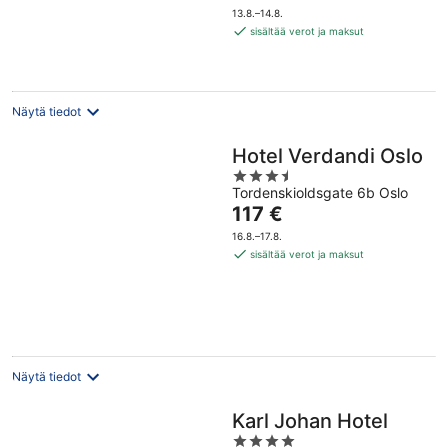
on
13.8.–14.8.
81 €
sisältää verot ja maksut
per
yö
Näytä tiedot
Hotel Verdandi Oslo
3.5
Tordenskioldsgate 6b Oslo
out
Hinta
117 €
of
on
5
16.8.–17.8.
117 €
sisältää verot ja maksut
per
yö
Näytä tiedot
Karl Johan Hotel
4