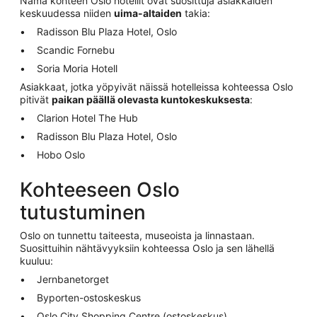
Nämä kohteen Oslo hotellit ovat suosittuja asiakkaiden
keskuudessa niiden
uima-altaiden
takia:
Radisson Blu Plaza Hotel, Oslo
Scandic Fornebu
Soria Moria Hotell
Asiakkaat, jotka yöpyivät näissä hotelleissa kohteessa Oslo
pitivät
paikan päällä olevasta kuntokeskuksesta
:
Clarion Hotel The Hub
Radisson Blu Plaza Hotel, Oslo
Hobo Oslo
Kohteeseen Oslo
tutustuminen
Oslo on tunnettu taiteesta, museoista ja linnastaan.
Suosittuihin nähtävyyksiin kohteessa Oslo ja sen lähellä
kuuluu:
Jernbanetorget
Byporten-ostoskeskus
Oslo City Shopping Centre (ostoskeskus)