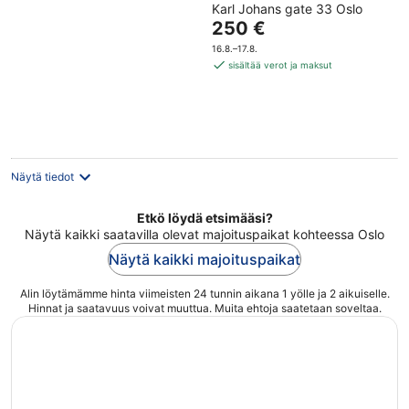
Karl Johans gate 33 Oslo
out
Hinta
250 €
of
on
5
16.8.–17.8.
250 €
sisältää verot ja maksut
per
yö
Näytä tiedot
Etkö löydä etsimääsi?
Näytä kaikki saatavilla olevat majoituspaikat kohteessa Oslo
Näytä kaikki majoituspaikat
Alin löytämämme hinta viimeisten 24 tunnin aikana 1 yölle ja 2 aikuiselle.
Hinnat ja saatavuus voivat muuttua. Muita ehtoja saatetaan soveltaa.