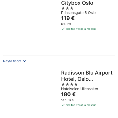
Citybox Oslo
3
Prinsensgate 6 Oslo
out
Hinta
119 €
of
on
5
6.9.–7.9.
119 €
sisältää verot ja maksut
per
yö
Näytä tiedot
Radisson Blu Airport
Hotel, Oslo
4
Gardermoen
Hotelveien Ullensaker
out
Hinta
180 €
of
on
5
16.8.–17.8.
180 €
sisältää verot ja maksut
per
yö