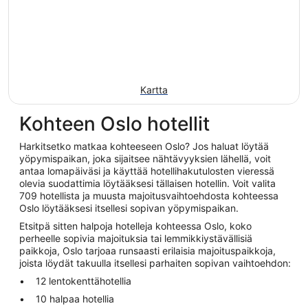
Kartta
Kohteen Oslo hotellit
Harkitsetko matkaa kohteeseen Oslo? Jos haluat löytää
yöpymispaikan, joka sijaitsee nähtävyyksien lähellä, voit
antaa lomapäiväsi ja käyttää hotellihakutulosten vieressä
olevia suodattimia löytääksesi tällaisen hotellin. Voit valita
709 hotellista ja muusta majoitusvaihtoehdosta kohteessa
Oslo löytääksesi itsellesi sopivan yöpymispaikan.
Etsitpä sitten halpoja hotelleja kohteessa Oslo, koko
perheelle sopivia majoituksia tai lemmikkiystävällisiä
paikkoja, Oslo tarjoaa runsaasti erilaisia majoituspaikkoja,
joista löydät takuulla itsellesi parhaiten sopivan vaihtoehdon:
12 lentokenttähotellia
10 halpaa hotellia