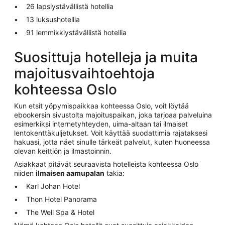
26 lapsiystävällistä hotellia
13 luksushotellia
91 lemmikkiystävällistä hotellia
Suosittuja hotelleja ja muita
majoitusvaihtoehtoja
kohteessa Oslo
Kun etsit yöpymispaikkaa kohteessa Oslo, voit löytää
ebookersin sivustolta majoituspaikan, joka tarjoaa palveluina
esimerkiksi internetyhteyden, uima-altaan tai ilmaiset
lentokenttäkuljetukset. Voit käyttää suodattimia rajataksesi
hakuasi, jotta näet sinulle tärkeät palvelut, kuten huoneessa
olevan keittiön ja ilmastoinnin.
Asiakkaat pitävät seuraavista hotelleista kohteessa Oslo
niiden
ilmaisen aamupalan
takia:
Karl Johan Hotel
Thon Hotel Panorama
The Well Spa & Hotel