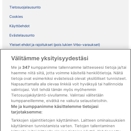
Tietosuojalausunto
Cookies
Käyttöehdot
Evästelausunto
Yleiset ehdot ja rajoitukset (pois lukien Vrbo-varaukset)
Vrbon sopimusehdot
Välitämme yksityisyydestäsi
Saavutettavuus
Me ja
347
kumppanimme tallennamme laitteeseesi tietoja ja/tai
ebookers BONUS+ -ohjelman ehdot
haemme niitä siitä, jotta voimme käsitellä henkilötietoja. Näitä
tietoja ovat esimerkiksi evästeissä olevat yksilölliset tunnisteet.
Oikeudelliset tiedot / ota meihin yhteyttä
Napsauttamalla alla olevaa linkkiä voit hyväksyä tai hallinnoida
valintojasi. Voit tehdä tämän myös myöhemmin
Sisältövaatimukset ja ilmoituksen tekeminen sisällöstä
Tietosuojakäytäntö-sivullamme. Valintasi välitetään
kumppaneillemme, eivätkä ne vaikuta selaustietoihin.
Tuki
Me ja kumppanimme käsittelemme tietojasi
tarjotaksemme:
Ota yhteyttä
Tarkkojen sijaintitietojen käyttäminen. Laitteen ominaisuuksien
Varauksen muuttaminen tai peruuttaminen
käyttäminen tunnistamista varten. Tietojen tallentaminen