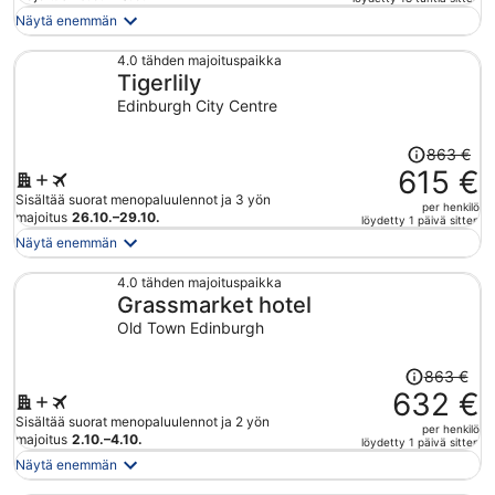
on
Näytä enemmän
nyt
1 564 €
4.0 tähden majoituspaikka
Tigerlily
per
henkilö
Edinburgh City Centre
Hinta
863 €
oli
615 €
863 €,
Sisältää suorat menopaluulennot ja 3 yön
per henkilö
hinta
majoitus
26.10.–29.10.
löydetty 1 päivä sitten
on
Näytä enemmän
nyt
615 €
4.0 tähden majoituspaikka
Grassmarket hotel
per
henkilö
Old Town Edinburgh
Hinta
863 €
oli
632 €
863 €,
Sisältää suorat menopaluulennot ja 2 yön
per henkilö
hinta
majoitus
2.10.–4.10.
löydetty 1 päivä sitten
on
Näytä enemmän
nyt