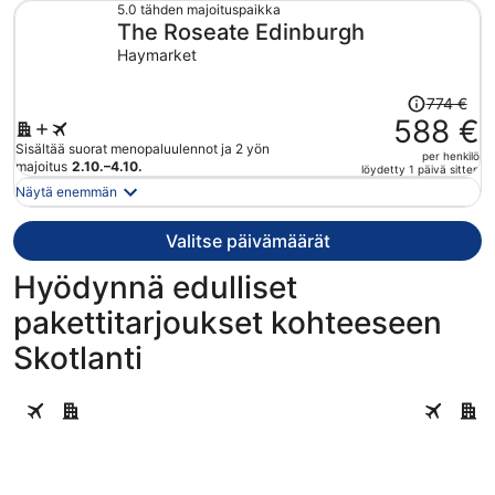
632 €
5.0 tähden majoituspaikka
The Roseate Edinburgh
per
henkilö
Haymarket
Hinta
774 €
oli
588 €
774 €,
Sisältää suorat menopaluulennot ja 2 yön
per henkilö
hinta
majoitus
2.10.–4.10.
löydetty 1 päivä sitten
on
Näytä enemmän
nyt
588 €
Valitse päivämäärät
per
henkilö
Hyödynnä edulliset
pakettitarjoukset kohteeseen
Skotlanti
Edinburgh
Glasgow