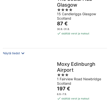
Glasgow
4
15 Candleriggs Glasgow
out
Scotland
of
Hinta
87 €
5
on
30.8.–31.8.
87 €
sisältää verot ja maksut
per
yö
Näytä tiedot
Moxy Edinburgh
Airport
3
1 Fairview Road Newbridge
out
Scotland
of
Hinta
197 €
5
on
6.9.–7.9.
197 €
sisältää verot ja maksut
per
yö