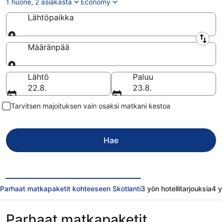
1 huone, 2 asiakasta
Economy
Lähtöpaikka
Lähtöpaikka
Määränpää
Määränpää
Lähtö
Paluu
22.8.
23.8.
Tarvitsen majoituksen vain osaksi matkani kestoa
Hae
Parhaat matkapaketit kohteeseen Skotlanti
3 yön hotellitarjouksia
4 y
Parhaat matkapaketit