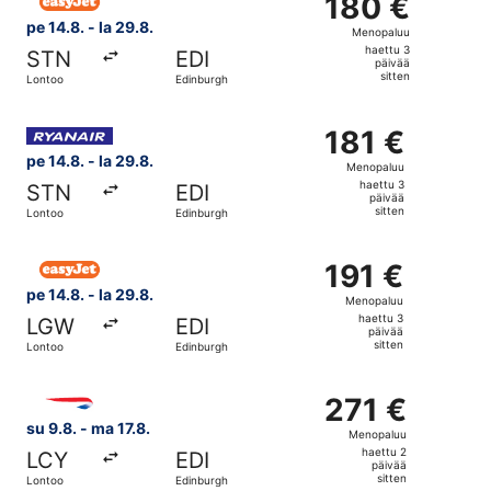
180 €
180 €
Menopaluu,
pe 14.8. - la 29.8.
Menopaluu
haettu
haettu 3
STN
EDI
3
päivää
sitten
Lontoo
Edinburgh
päivää
sitten
Valitse lentoyhtiön Ryanair lento, lähtö pe 14.8. kohteest
181 €
181 €
Menopaluu,
pe 14.8. - la 29.8.
Menopaluu
haettu
haettu 3
STN
EDI
3
päivää
sitten
Lontoo
Edinburgh
päivää
sitten
Valitse lentoyhtiön easyJet lento, lähtö pe 14.8. kohteest
191 €
191 €
Menopaluu,
pe 14.8. - la 29.8.
Menopaluu
haettu
haettu 3
LGW
EDI
3
päivää
sitten
Lontoo
Edinburgh
päivää
sitten
Valitse lentoyhtiön British Airways lento, lähtö su 9.8. k
271 €
271 €
Menopaluu,
su 9.8. - ma 17.8.
Menopaluu
haettu
haettu 2
LCY
EDI
2
päivää
sitten
Lontoo
Edinburgh
päivää