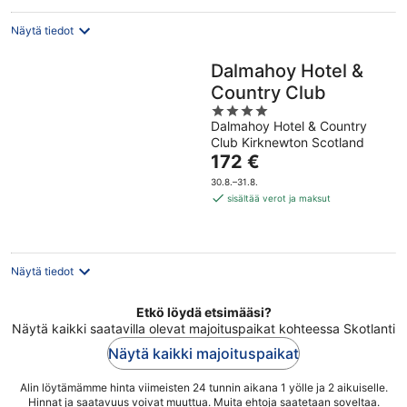
Näytä tiedot
Dalmahoy Hotel &
Country Club
4
Dalmahoy Hotel & Country
out
Club Kirknewton Scotland
of
Hinta
172 €
5
on
30.8.–31.8.
172 €
sisältää verot ja maksut
per
yö
Näytä tiedot
Etkö löydä etsimääsi?
Näytä kaikki saatavilla olevat majoituspaikat kohteessa Skotlanti
Näytä kaikki majoituspaikat
Alin löytämämme hinta viimeisten 24 tunnin aikana 1 yölle ja 2 aikuiselle.
Hinnat ja saatavuus voivat muuttua. Muita ehtoja saatetaan soveltaa.