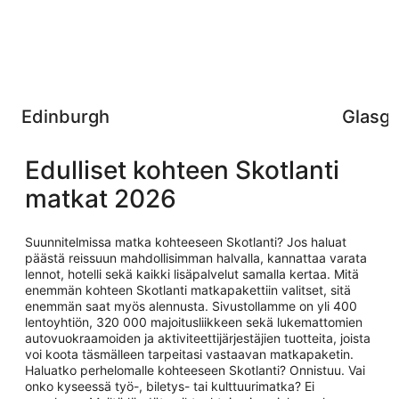
Edinburgh
Glasg
Edulliset kohteen Skotlanti
matkat 2026
Suunnitelmissa matka kohteeseen Skotlanti? Jos haluat
päästä reissuun mahdollisimman halvalla, kannattaa varata
lennot, hotelli sekä kaikki lisäpalvelut samalla kertaa. Mitä
enemmän kohteen Skotlanti matkapakettiin valitset, sitä
enemmän saat myös alennusta. Sivustollamme on yli 400
lentoyhtiön, 320 000 majoitusliikkeen sekä lukemattomien
autovuokraamoiden ja aktiviteettijärjestäjien tuotteita, joista
voi koota täsmälleen tarpeitasi vastaavan matkapaketin.
Haluatko perhelomalle kohteeseen Skotlanti? Onnistuu. Vai
onko kyseessä työ-, biletys- tai kulttuurimatka? Ei