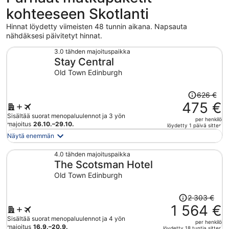
kohteeseen Skotlanti
Hinnat löydetty viimeisten 48 tunnin aikana. Napsauta
nähdäksesi päivitetyt hinnat.
3.0 tähden majoituspaikka
Stay Central
Old Town Edinburgh
Hinta
626 €
oli
475 €
626 €,
Sisältää suorat menopaluulennot ja 3 yön
per henkilö
hinta
majoitus
26.10.–29.10.
löydetty 1 päivä sitten
on
Näytä enemmän
nyt
475 €
4.0 tähden majoituspaikka
The Scotsman Hotel
per
henkilö
Old Town Edinburgh
Hinta
2 303 €
oli
1 564 €
2 303 €,
Sisältää suorat menopaluulennot ja 4 yön
per henkilö
hinta
majoitus
16.9.–20.9.
löydetty 18 tuntia sitten