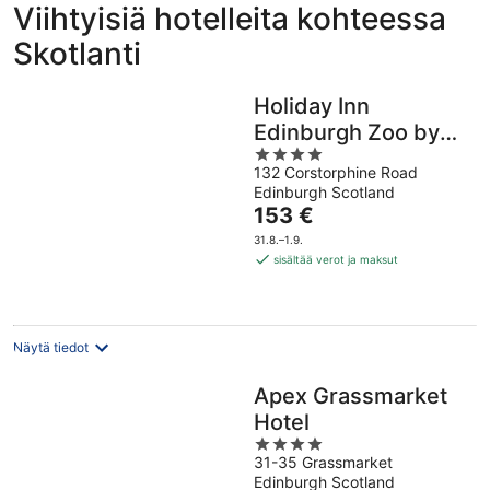
Viihtyisiä hotelleita kohteessa
Skotlanti
Holiday Inn
Edinburgh Zoo by
4
IHG
132 Corstorphine Road
out
Edinburgh Scotland
of
Hinta
153 €
5
on
31.8.–1.9.
153 €
sisältää verot ja maksut
per
yö
Näytä tiedot
Apex Grassmarket
Hotel
4
31-35 Grassmarket
out
Edinburgh Scotland
of