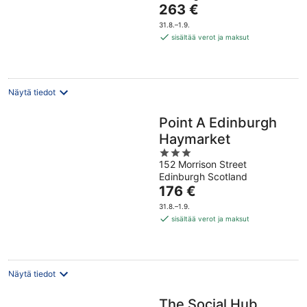
Hinta
263 €
5
on
31.8.–1.9.
263 €
sisältää verot ja maksut
per
yö
Näytä tiedot
Point A Edinburgh
Haymarket
3
152 Morrison Street
out
Edinburgh Scotland
of
Hinta
176 €
5
on
31.8.–1.9.
176 €
sisältää verot ja maksut
per
yö
Näytä tiedot
The Social Hub