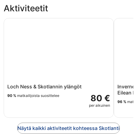
Aktiviteetit
Loch Ness & Skotlannin ylängöt
Inverness:
Loch Ness & Skotlannin ylängöt
Invernes
Eilean D
80 €
90 %
matkailijoista suosittelee
96 %
matkai
per aikuinen
Näytä kaikki aktiviteetit kohteessa Skotlanti