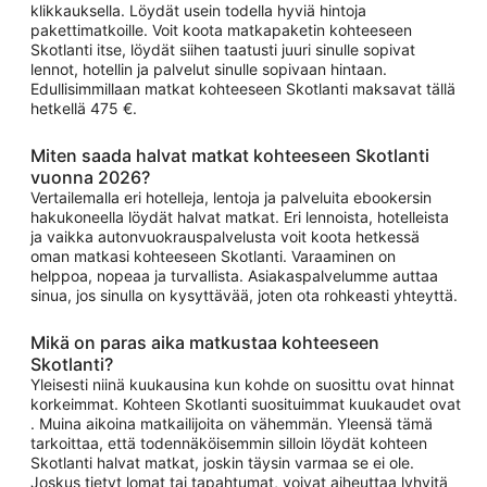
klikkauksella. Löydät usein todella hyviä hintoja
pakettimatkoille. Voit koota matkapaketin kohteeseen
Skotlanti itse, löydät siihen taatusti juuri sinulle sopivat
lennot, hotellin ja palvelut sinulle sopivaan hintaan.
Edullisimmillaan matkat kohteeseen Skotlanti maksavat tällä
hetkellä 475 €.
Miten saada halvat matkat kohteeseen Skotlanti
vuonna 2026?
Vertailemalla eri hotelleja, lentoja ja palveluita ebookersin
hakukoneella löydät halvat matkat. Eri lennoista, hotelleista
ja vaikka autonvuokrauspalvelusta voit koota hetkessä
oman matkasi kohteeseen Skotlanti. Varaaminen on
helppoa, nopeaa ja turvallista. Asiakaspalvelumme auttaa
sinua, jos sinulla on kysyttävää, joten ota rohkeasti yhteyttä.
Mikä on paras aika matkustaa kohteeseen
Skotlanti?
Yleisesti niinä kuukausina kun kohde on suosittu ovat hinnat
korkeimmat. Kohteen Skotlanti suosituimmat kuukaudet ovat
. Muina aikoina matkailijoita on vähemmän. Yleensä tämä
tarkoittaa, että todennäköisemmin silloin löydät kohteen
Skotlanti halvat matkat, joskin täysin varmaa se ei ole.
Joskus tietyt lomat tai tapahtumat, voivat aiheuttaa lyhyitä