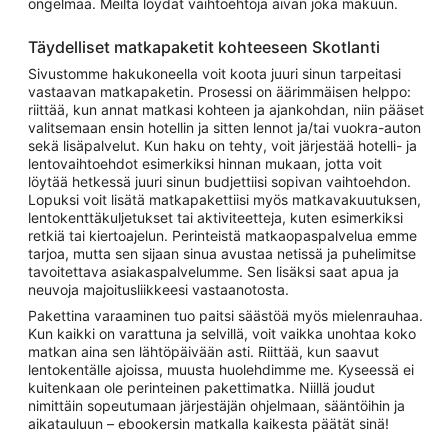
ongelmaa. Meiltä löydät vaihtoehtoja aivan joka makuun.
Täydelliset matkapaketit kohteeseen Skotlanti
Sivustomme hakukoneella voit koota juuri sinun tarpeitasi
vastaavan matkapaketin. Prosessi on äärimmäisen helppo:
riittää, kun annat matkasi kohteen ja ajankohdan, niin pääset
valitsemaan ensin hotellin ja sitten lennot ja/tai vuokra-auton
sekä lisäpalvelut. Kun haku on tehty, voit järjestää hotelli- ja
lentovaihtoehdot esimerkiksi hinnan mukaan, jotta voit
löytää hetkessä juuri sinun budjettiisi sopivan vaihtoehdon.
Lopuksi voit lisätä matkapakettiisi myös matkavakuutuksen,
lentokenttäkuljetukset tai aktiviteetteja, kuten esimerkiksi
retkiä tai kiertoajelun. Perinteistä matkaopaspalvelua emme
tarjoa, mutta sen sijaan sinua avustaa netissä ja puhelimitse
tavoitettava asiakaspalvelumme. Sen lisäksi saat apua ja
neuvoja majoitusliikkeesi vastaanotosta.
Pakettina varaaminen tuo paitsi säästöä myös mielenrauhaa.
Kun kaikki on varattuna ja selvillä, voit vaikka unohtaa koko
matkan aina sen lähtöpäivään asti. Riittää, kun saavut
lentokentälle ajoissa, muusta huolehdimme me. Kyseessä ei
kuitenkaan ole perinteinen pakettimatka. Niillä joudut
nimittäin sopeutumaan järjestäjän ohjelmaan, sääntöihin ja
aikatauluun – ebookersin matkalla kaikesta päätät sinä!