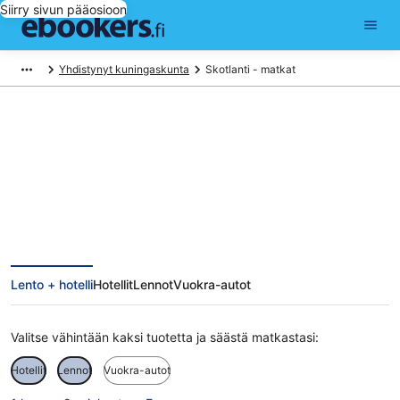
Siirry sivun pääosioon
Yhdistynyt kuningaskunta
Skotlanti - matkat
Skotlanti matkat
Lento + hotelli
Hotellit
Lennot
Vuokra-autot
Valitse vähintään kaksi tuotetta ja säästä matkastasi:
Hotellit
Lennot
Vuokra-autot