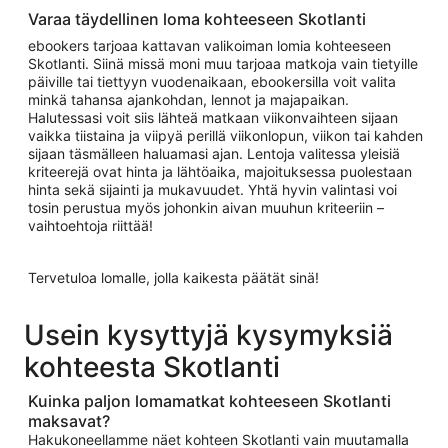
Varaa täydellinen loma kohteeseen Skotlanti
ebookers tarjoaa kattavan valikoiman lomia kohteeseen
Skotlanti. Siinä missä moni muu tarjoaa matkoja vain tietyille
päiville tai tiettyyn vuodenaikaan, ebookersilla voit valita
minkä tahansa ajankohdan, lennot ja majapaikan.
Halutessasi voit siis lähteä matkaan viikonvaihteen sijaan
vaikka tiistaina ja viipyä perillä viikonlopun, viikon tai kahden
sijaan täsmälleen haluamasi ajan. Lentoja valitessa yleisiä
kriteerejä ovat hinta ja lähtöaika, majoituksessa puolestaan
hinta sekä sijainti ja mukavuudet. Yhtä hyvin valintasi voi
tosin perustua myös johonkin aivan muuhun kriteeriin –
vaihtoehtoja riittää!
Tervetuloa lomalle, jolla kaikesta päätät sinä!
Usein kysyttyjä kysymyksiä
kohteesta Skotlanti
Kuinka paljon lomamatkat kohteeseen Skotlanti
maksavat?
Hakukoneellamme näet kohteen Skotlanti vain muutamalla