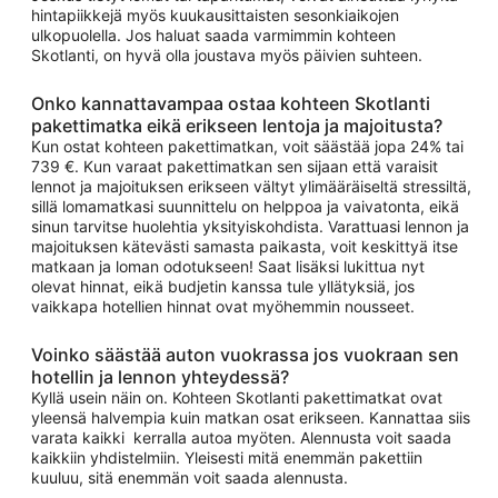
hintapiikkejä myös kuukausittaisten sesonkiaikojen
ulkopuolella. Jos haluat saada varmimmin kohteen
Skotlanti, on hyvä olla joustava myös päivien suhteen.
Onko kannattavampaa ostaa kohteen Skotlanti
pakettimatka eikä erikseen lentoja ja majoitusta?
Kun ostat kohteen pakettimatkan, voit säästää jopa 24% tai
739 €. Kun varaat pakettimatkan sen sijaan että varaisit
lennot ja majoituksen erikseen vältyt ylimääräiseltä stressiltä,
sillä lomamatkasi suunnittelu on helppoa ja vaivatonta, eikä
sinun tarvitse huolehtia yksityiskohdista. Varattuasi lennon ja
majoituksen kätevästi samasta paikasta, voit keskittyä itse
matkaan ja loman odotukseen! Saat lisäksi lukittua nyt
olevat hinnat, eikä budjetin kanssa tule yllätyksiä, jos
vaikkapa hotellien hinnat ovat myöhemmin nousseet.
Voinko säästää auton vuokrassa jos vuokraan sen
hotellin ja lennon yhteydessä?
Kyllä usein näin on. Kohteen Skotlanti pakettimatkat ovat
yleensä halvempia kuin matkan osat erikseen. Kannattaa siis
varata kaikki kerralla autoa myöten. Alennusta voit saada
kaikkiin yhdistelmiin. Yleisesti mitä enemmän pakettiin
kuuluu, sitä enemmän voit saada alennusta.