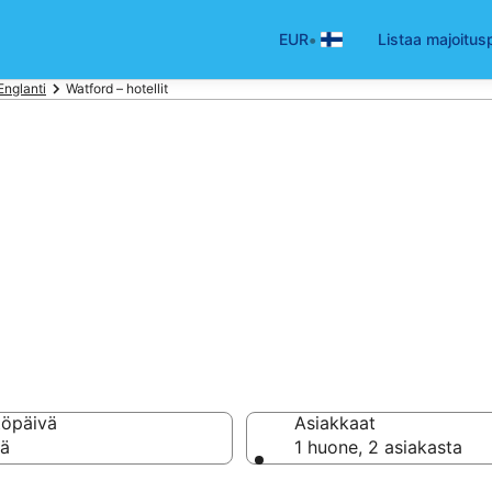
•
EUR
Listaa majoitus
Englanti
Watford – hotellit
ord
a hotellia ja majoitust
töpäivä
Asiakkaat
vä
1 huone, 2 asiakasta