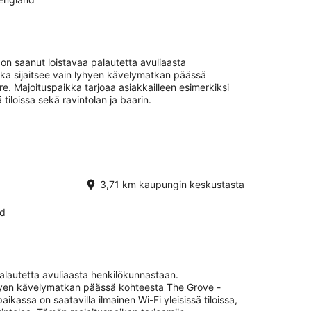
-
16.8.
n saanut loistavaa palautetta avuliaasta
ka sijaitsee vain lyhyen kävelymatkan päässä
. Majoituspaikka tarjoaa asiakkailleen esimerkiksi
tiloissa sekä ravintolan ja baarin.
3,71 km kaupungin keskustasta
nd
alautetta avuliaasta henkilökunnastaan.
yhyen kävelymatkan päässä kohteesta The Grove -
ikassa on saatavilla ilmainen Wi-Fi yleisissä tiloissa,