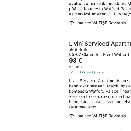
yö
avuliaasta henkilökunnastaan. M
päässä kohteesta Watford Palace
esimerkiksi ilmaisen Wi-Fi-yhteyd
Ilmainen Wi-Fi
Ravintola
Livin’ Serviced Apart
4
65-67 Clarendon Road Watford 
out
Hinta
93 €
of
on
5
9.8.–10.8.
93 €
sisältää verot ja maksut
per
Livin’ Serviced Apartments on sa
yö
henkilökunnastaan. Majoituspaik
kohteesta Watford Palace Theatre
yleisissä tiloissa, ravintola ja b
huoneistoa. Jokaisessa huoneisto
taulutelevision.
Ilmainen Wi-Fi
Ravintola