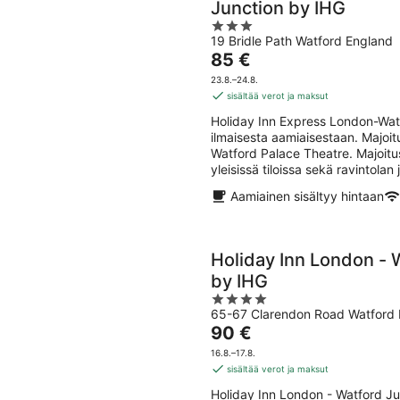
Junction by IHG
3
19 Bridle Path Watford England
out
Hinta
85 €
of
on
5
23.8.–24.8.
85 €
sisältää verot ja maksut
per
Holiday Inn Express London-Wat
yö
ilmaisesta aamiaisestaan. Majoi
Watford Palace Theatre. Majoitu
yleisissä tiloissa sekä ravintolan 
Aamiainen sisältyy hintaan
Holiday Inn London - 
by IHG
4
65-67 Clarendon Road Watford 
out
Hinta
90 €
of
on
5
16.8.–17.8.
90 €
sisältää verot ja maksut
per
Holiday Inn London - Watford Ju