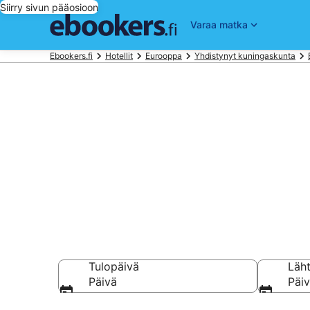
Siirry sivun pääosioon
Varaa matka
Ebookers.fi
Hotellit
Eurooppa
Yhdistynyt kuningaskunta
Hotellit Watf
Vertaa 1 140 halpa
Tulopäivä
Läh
Päivä
Päi