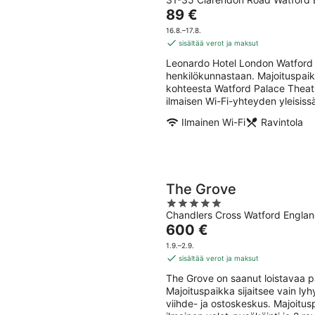
out
8.8.
-
Hinta
89 €
of
9.8.
on
5
16.8.–17.8.
89 €
sisältää verot ja maksut
per
Leonardo Hotel London Watford o
yö
henkilökunnastaan. Majoituspaik
kohteesta Watford Palace Theatre
ilmaisen Wi-Fi-yhteyden yleisissä 
Ilmainen Wi-Fi
Ravintola
The Grove
5
Chandlers Cross Watford Engla
out
Hinta
600 €
of
on
5
1.9.–2.9.
600 €
sisältää verot ja maksut
per
The Grove on saanut loistavaa p
yö
Majoituspaikka sijaitsee vain l
viihde- ja ostoskeskus. Majoituspa