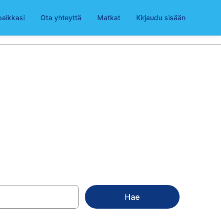
paikkasi
Ota yhteyttä
Matkat
Kirjaudu sisään
a alkaen 45 €
Hae