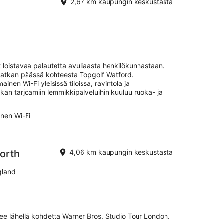
d
2,67 km kaupungin keskustasta
 loistavaa palautetta avuliaasta henkilökunnastaan.
matkan päässä kohteesta Topgolf Watford.
ainen Wi-Fi yleisissä tiloissa, ravintola ja
an tarjoamiin lemmikkipalveluihin kuuluu ruoka- ja
inen Wi-Fi
orth
4,06 km kaupungin keskustasta
gland
see lähellä kohdetta Warner Bros. Studio Tour London.