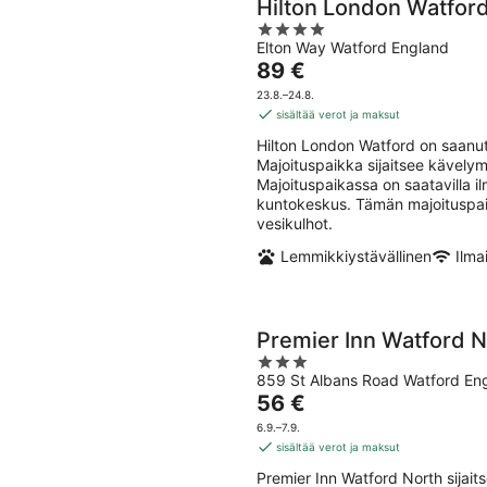
Hilton London Watfor
4
Elton Way Watford England
out
Hinta
89 €
of
on
5
23.8.–24.8.
89 €
sisältää verot ja maksut
per
Hilton London Watford on saanut
yö
Majoituspaikka sijaitsee kävely
Majoituspaikassa on saatavilla ilm
kuntokeskus. Tämän majoituspaik
vesikulhot.
Lemmikkiystävällinen
Ilma
Premier Inn Watford N
3
859 St Albans Road Watford En
out
Hinta
56 €
of
on
5
6.9.–7.9.
56 €
sisältää verot ja maksut
per
Premier Inn Watford North sijait