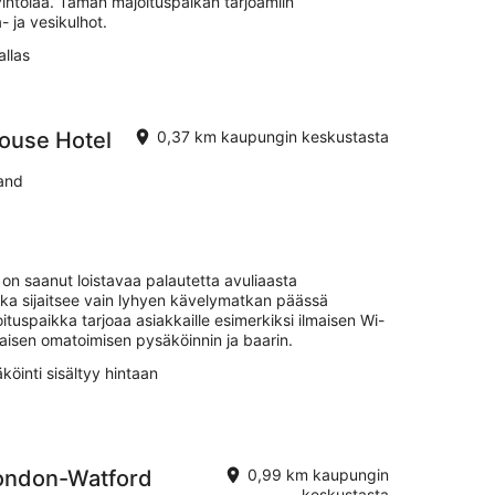
avintolaa. Tämän majoituspaikan tarjoamiin
- ja vesikulhot.
llas
ouse Hotel
0,37 km kaupungin keskustasta
and
on saanut loistavaa palautetta avuliaasta
ka sijaitsee vain lyhyen kävelymatkan päässä
tuspaikka tarjoaa asiakkaille esimerkiksi ilmaisen Wi-
lmaisen omatoimisen pysäköinnin ja baarin.
köinti sisältyy hintaan
London-Watford
0,99 km kaupungin
keskustasta