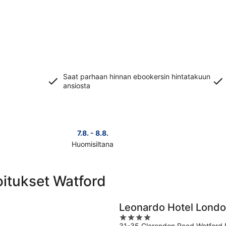
Saat parhaan hinnan ebookersin hintatakuun
ansiosta
s
7.8. - 8.8.
Huomisiltana
Tarkista
Tarkista
kohteen
kohteen
Watford
Watford
oitukset Watford
hinnat
hinnat
huomisillaksi
täksi
eli
viikonlo
Leonardo Hotel Londo
7.8.
eli
4
-
7.8.
31-35 Clarendon Road Watford 