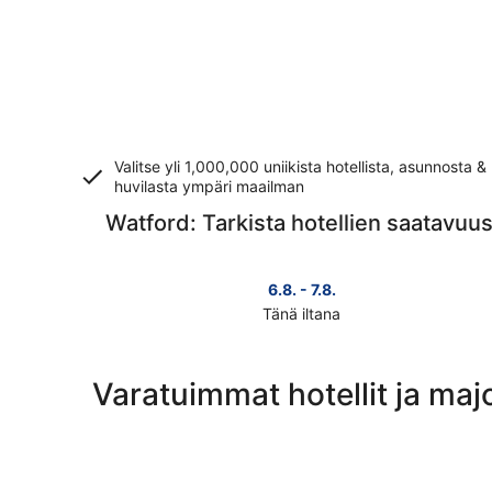
Valitse yli 1,000,000 uniikista hotellista, asunnosta &
huvilasta ympäri maailman
Watford: Tarkista hotellien saatavuu
6.8. - 7.8.
Tänä iltana
Tarkista
kohteen
Watford
Varatuimmat hotellit ja maj
hinnat
täksi
illaksi
eli
6.8.