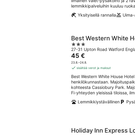
ilmainen valet-pysäköinti ja 2 r
lemmikkipalveluihin kuuluu ruoka
Yksityisellä rannalla
Uima-a
Best Western White H
3
27-31 Upton Road Watford Engl
out
Hinta
45 €
of
on
5
23.8.–24.8.
45 €
sisältää verot ja maksut
per
Best Western White House Hotel 
yö
henkilökunnastaan. Majoituspaik
kohteesta Cassiobury Park. Majoi
Fi-yhteyden yleisissä tiloissa, i
Lemmikkiystävällinen
Pysä
Holiday Inn Express 