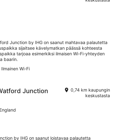
ford Junction by IHG on saanut mahtavaa palautetta
tuspaikka sijaitsee kävelymatkan päässä kohteesta
spaikka tarjoaa esimerkiksi ilmaisen Wi-Fi-yhteyden
ja baarin.
Ilmainen Wi-Fi
Watford Junction
0,74 km kaupungin
keskustasta
England
nction by IHG on saanut loistavaa palautetta