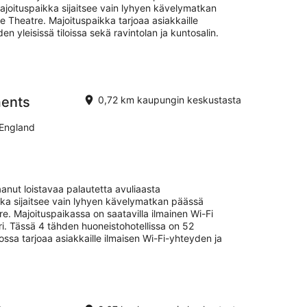
ajoituspaikka sijaitsee vain lyhyen kävelymatkan
 Theatre. Majoituspaikka tarjoaa asiakkaille
en yleisissä tiloissa sekä ravintolan ja kuntosalin.
ments
0,72 km kaupungin keskustasta
England
anut loistavaa palautetta avuliaasta
ka sijaitsee vain lyhyen kävelymatkan päässä
. Majoituspaikassa on saatavilla ilmainen Wi-Fi
aari. Tässä 4 tähden huoneistohotellissa on 52
ssa tarjoaa asiakkaille ilmaisen Wi-Fi-yhteyden ja