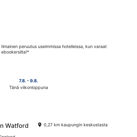
Ilmainen peruutus useimmissa hotelleissa, kun varaat
ebookersilta!*
7.8. - 9.8.
14.8. 
Tänä viikonloppuna
Ensi vii
Tarkista
kohteen
Watford
hinnat
ensi
puksi
viikonlopuksi
n Watford
0,27 km kaupungin keskustasta
eli
14.8.
England