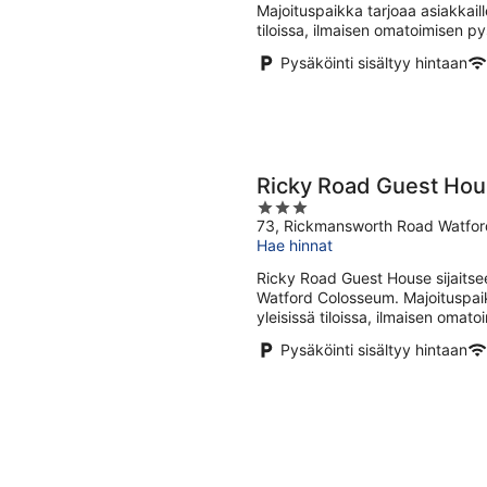
yö
Majoituspaikka tarjoaa asiakkaill
tiloissa, ilmaisen omatoimisen py
Pysäköinti sisältyy hintaan
Ricky Road Guest Ho
3
73, Rickmansworth Road Watfor
out
Hae hinnat
of
5
Ricky Road Guest House sijaits
Watford Colosseum. Majoituspaik
yleisissä tiloissa, ilmaisen omat
Pysäköinti sisältyy hintaan