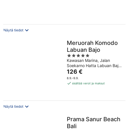
Näytä tiedot
Meruorah Komodo
Labuan Bajo
5
Kawasan Marina, Jalan
out
Soekarno Hatta Labuan Bajo
of
Hinta
East Nusa Tenggara
126 €
5
on
8.9.–9.9.
126 €
sisältää verot ja maksut
per
yö
Näytä tiedot
Prama Sanur Beach
Bali