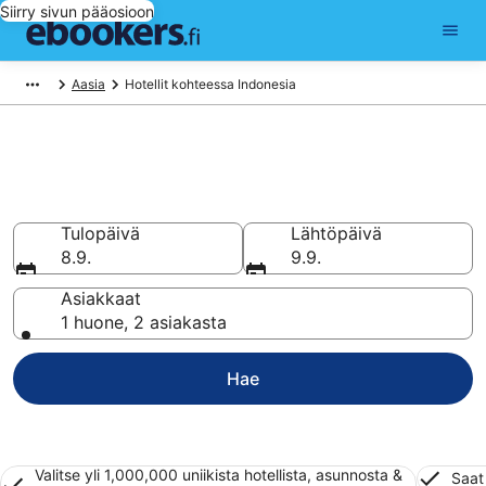
Siirry sivun pääosioon
Aasia
Hotellit kohteessa Indonesia
Halvat hotellit ja majoitukset
Indonesia
Tulopäivä
Lähtöpäivä
8.9.
9.9.
Asiakkaat
1 huone, 2 asiakasta
Hae
Valitse yli 1,000,000 uniikista hotellista, asunnosta &
Saat