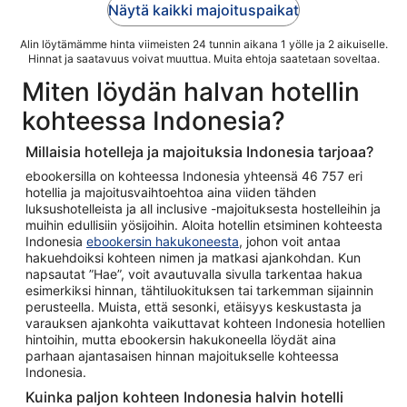
Näytä kaikki majoituspaikat
Alin löytämämme hinta viimeisten 24 tunnin aikana 1 yölle ja 2 aikuiselle.
Hinnat ja saatavuus voivat muuttua. Muita ehtoja saatetaan soveltaa.
Miten löydän halvan hotellin
kohteessa Indonesia?
Millaisia hotelleja ja majoituksia Indonesia tarjoaa?
ebookersilla on kohteessa Indonesia yhteensä 46 757 eri
hotellia ja majoitusvaihtoehtoa aina viiden tähden
luksushotelleista ja all inclusive -majoituksesta hostelleihin ja
muihin edullisiin yösijoihin. Aloita hotellin etsiminen kohteesta
Indonesia
ebookersin hakukoneesta
, johon voit antaa
hakuehdoiksi kohteen nimen ja matkasi ajankohdan. Kun
napsautat ”Hae”, voit avautuvalla sivulla tarkentaa hakua
esimerkiksi hinnan, tähtiluokituksen tai tarkemman sijainnin
perusteella. Muista, että sesonki, etäisyys keskustasta ja
varauksen ajankohta vaikuttavat kohteen Indonesia hotellien
hintoihin, mutta ebookersin hakukoneella löydät aina
parhaan ajantasaisen hinnan majoitukselle kohteessa
Indonesia.
Kuinka paljon kohteen Indonesia halvin hotelli