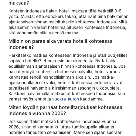
maksaa?
Kohteen Indonesia halvin hotelli maksaa tällä hetkellä 9 €
yöltä. Muista, että ebookers takaa, että näet aina halvimman
ajantasaisen hinnan majoitukselle kohteessa Indonesia. Mitä
aikaisemmin varaat hotellimajoituksen kohteessa Indonesia,
sitä vähemmän siitä yleensä maksat.
Milloin on paras aika varata hotelli kohteessa
Indonesia?
Harkitsetko matkaa kohteeseen Indonesia ja etsit budjetillesi
sopivaa hotellia? ebookersin hakukoneesta löydät aina
edullisimman ajantasaisen hinnan kohteessa Indonesia. Jos
haluat yöpyä kohteessa Indonesia halvalla, hotellivaraus
kannattaa tehdä mahdollisimman aikaisin. Jos matka-
ajankohdalla ei ole väliä, hotellit kohteessa Indonesia ovat
tavallisesti halvempia kiireisimmän sesongin ulkopuolella.
Kaikkein halvimmalla matkustat kohteeseen Indonesia, kun
varaat myös lennot ja
vuokra-auton
kauttamme.
Miten löydän parhaat hotellitarjoukset kohteessa
Indonesia vuonna 2026?
Jos suunnittelet matkaa kohteeseen Indonesia vuonna
2026, sinun ei kannata kuluttaa tuntikaupalla aikaa eri
hotellien tarjousten selaamiseen. Mene sen sijaan suoraan