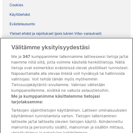
Cookies
Käyttöehdot
Evästelausunto
Yleiset ehdot ja rajoitukset (pois lukien Vrbo-varaukset)
Vrbon sopimusehdot
Välitämme yksityisyydestäsi
Saavutettavuus
Me ja
347
kumppanimme tallennamme laitteeseesi tietoja ja/tai
haemme niitä siitä, jotta voimme käsitellä henkilötietoja. Näitä
ebookers BONUS+ -ohjelman ehdot
tietoja ovat esimerkiksi evästeissä olevat yksilölliset tunnisteet.
Oikeudelliset tiedot / ota meihin yhteyttä
Napsauttamalla alla olevaa linkkiä voit hyväksyä tai hallinnoida
valintojasi. Voit tehdä tämän myös myöhemmin
Sisältövaatimukset ja ilmoituksen tekeminen sisällöstä
Tietosuojakäytäntö-sivullamme. Valintasi välitetään
kumppaneillemme, eivätkä ne vaikuta selaustietoihin.
Tuki
Me ja kumppanimme käsittelemme tietojasi
tarjotaksemme:
Ota yhteyttä
Tarkkojen sijaintitietojen käyttäminen. Laitteen ominaisuuksien
Varauksen muuttaminen tai peruuttaminen
käyttäminen tunnistamista varten. Tietojen tallentaminen
laitteelle ja/tai laitteella olevien tietojen käyttö. Kohdennettu
Varaa lento lentoyhtiön hyvityskupongeilla
mainonta ja personoitu sisältö, mainonnan ja sisällön mittaus,
yleisötutkimus ja palvelujen kehittäminen.