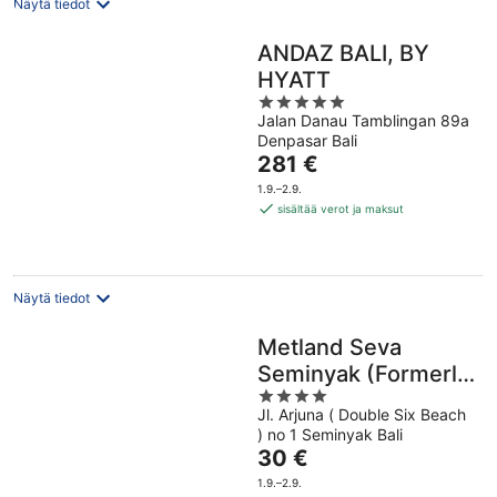
Näytä tiedot
ANDAZ BALI, BY
HYATT
5
Jalan Danau Tamblingan 89a
out
Denpasar Bali
of
Hinta
281 €
5
on
1.9.–2.9.
281 €
sisältää verot ja maksut
per
yö
Näytä tiedot
Metland Seva
Seminyak (Formerly
4
Horison Seminyak
Jl. Arjuna ( Double Six Beach
out
Bali)
) no 1 Seminyak Bali
of
Hinta
30 €
5
on
1.9.–2.9.