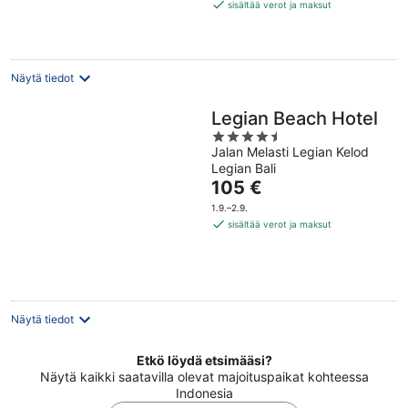
30 €
sisältää verot ja maksut
per
yö
Näytä tiedot
Legian Beach Hotel
4.5
Jalan Melasti Legian Kelod
out
Legian Bali
of
Hinta
105 €
5
on
1.9.–2.9.
105 €
sisältää verot ja maksut
per
yö
Näytä tiedot
Etkö löydä etsimääsi?
Näytä kaikki saatavilla olevat majoituspaikat kohteessa
Indonesia