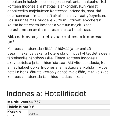
ebookersin hakukoneeseen, jonne voit antaa hakuehdoiksi
kohteen Indonesia ja matkasi ajankohdan. Kun varaat
ebookersilta majoituksen kohteessa Indonesia, saat sitä
edullisemman hinnan, mitä aikaisemmin varaat yöpymisen.
Jos suunnitelmasi vuodelle 2026 muuttuvat, ebookersin
kautta kohteeseen Indonesia varatun majoituksen
peruuttaminen on ilmaista useimmissa hotelleissa.
Mitä nähtävää ja koettavaa kohteessa Indonesia
on?
Kohteessa Indonesia riittää nähtävää ja tekemistä
useammaksi päiväksi ja hotelleista on hyvät yhteydet alueen
tärkeimmille nähtävyyksille. Tietoa kohteen Indonesia
aktiviteeteista ja tapahtumista saat Aktiviteetit-osiosta, kun
annat hakuehdoiksi Indonesia ja matkasi ajankohdan. Myös
hotellin henkilökunta kertoo yleensä mielellään, mitä kaikkea
kohteessa Indonesia tapahtuu matkasi aikana.
Indonesia: Hotellitiedot
Majoitukset
46 757
Halvin hinta
9 €
Korkein
293 €