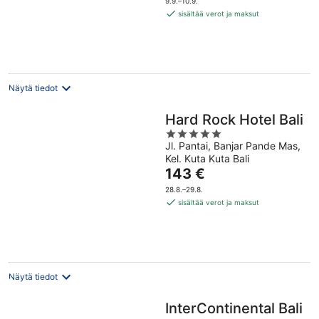
9.9.–10.9.
133 €
sisältää verot ja maksut
per
yö
Näytä tiedot
Hard Rock Hotel Bali
5
Jl. Pantai, Banjar Pande Mas,
out
Kel. Kuta Kuta Bali
of
Hinta
143 €
5
on
28.8.–29.8.
143 €
sisältää verot ja maksut
per
yö
Näytä tiedot
InterContinental Bali