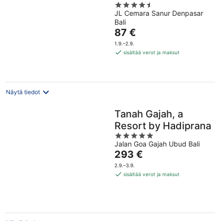
4.5
JL Cemara Sanur Denpasar
out
Bali
of
Hinta
87 €
5
on
1.9.–2.9.
87 €
sisältää verot ja maksut
per
yö
Näytä tiedot
Tanah Gajah, a
Resort by Hadiprana
5
Jalan Goa Gajah Ubud Bali
out
Hinta
293 €
of
on
5
2.9.–3.9.
293 €
sisältää verot ja maksut
per
yö