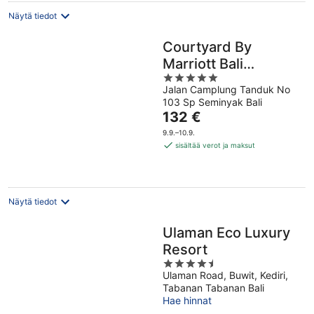
Näytä tiedot
Courtyard By
Marriott Bali
5
Seminyak Resort
Jalan Camplung Tanduk No
out
103 Sp Seminyak Bali
of
Hinta
132 €
5
on
9.9.–10.9.
132 €
sisältää verot ja maksut
per
yö
Näytä tiedot
Ulaman Eco Luxury
Resort
4.5
Ulaman Road, Buwit, Kediri,
out
Tabanan Tabanan Bali
of
Hae hinnat
5