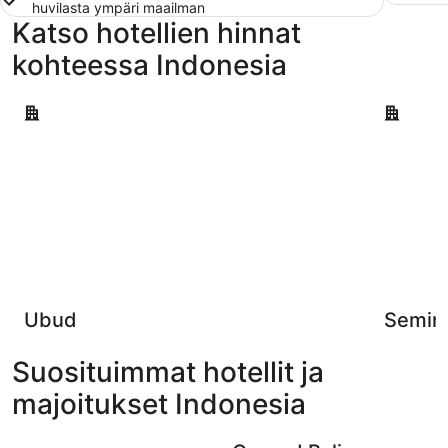
huvilasta ympäri maailman
Katso hotellien hinnat
kohteessa Indonesia
Ubud
Seminyak
Ubud
Semin
Suosituimmat hotellit ja
majoitukset Indonesia