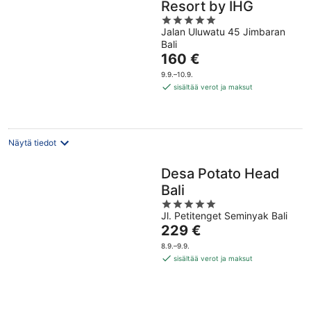
Resort by IHG
5
Jalan Uluwatu 45 Jimbaran
out
Bali
of
Hinta
160 €
5
on
9.9.–10.9.
160 €
sisältää verot ja maksut
per
yö
Näytä tiedot
Desa Potato Head
Bali
5
Jl. Petitenget Seminyak Bali
out
Hinta
229 €
of
on
5
8.9.–9.9.
229 €
sisältää verot ja maksut
per
yö