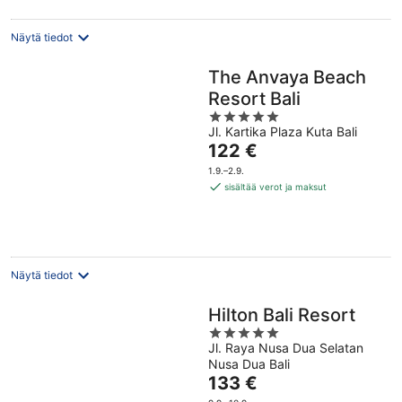
Näytä tiedot
The Anvaya Beach
Resort Bali
5
Jl. Kartika Plaza Kuta Bali
out
Hinta
122 €
of
on
5
1.9.–2.9.
122 €
sisältää verot ja maksut
per
yö
Näytä tiedot
Hilton Bali Resort
5
Jl. Raya Nusa Dua Selatan
out
Nusa Dua Bali
of
Hinta
133 €
5
on