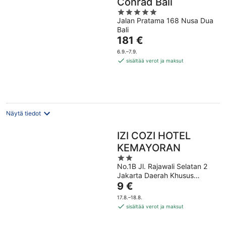
Conrad Bali
5
Jalan Pratama 168 Nusa Dua
out
Bali
of
Hinta
181 €
5
on
6.9.–7.9.
181 €
sisältää verot ja maksut
per
yö
Näytä tiedot
IZI COZI HOTEL
KEMAYORAN
2
No.1B Jl. Rajawali Selatan 2
out
Jakarta Daerah Khusus
of
Hinta
Ibukota Jakarta
9 €
5
on
17.8.–18.8.
9 €
sisältää verot ja maksut
per
yö