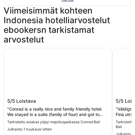
Viimeisimmät kohteen
Indonesia hotelliarvostelut
ebookersn tarkistamat
arvostelut
Conrad Bali
Hard Rock
Conrad Bali
Hard Ro
5/5
Loistava
5/5
Lois
"Conrad is a really nice and family friendly hotel.
"Väldigt 
We stayed in a suite (family of four) and got to
Fina utry
enjoy the breakfast at a closer and smaller
kvällstill
Tarkistettu asiakas yöpyi majoituspaikassa Conrad Bali
Tarkistettu
restaurant. It was of really good quality and the
hotellet."
Bali
Julkaistu 1 kuukausi sitten
service (all around the hotel) was very good. The
Julkaistu 5