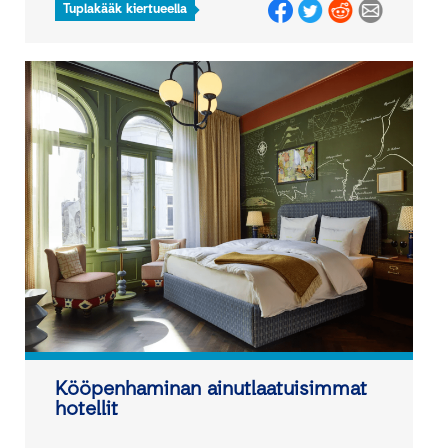
Tuplakääk kiertueella
Kööpenhaminan ainutlaatuisimmat
hotellit