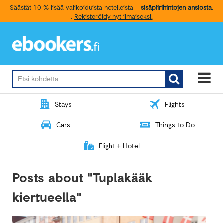
Säästät 10 % lisää valikoiduista hotelleista –
sisäpiirihintojen ansiosta.
.
Rekisteröidy nyt ilmaiseksi!
Search
for:
Stays
Flights
Cars
Things to Do
Flight + Hotel
Posts about "Tuplakääk
kiertueella"