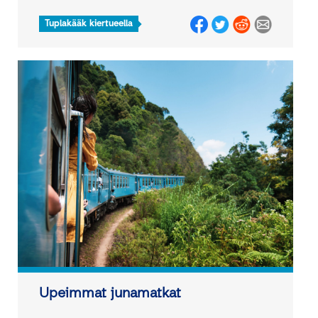
Tuplakääk kiertueella
Upeimmat junamatkat