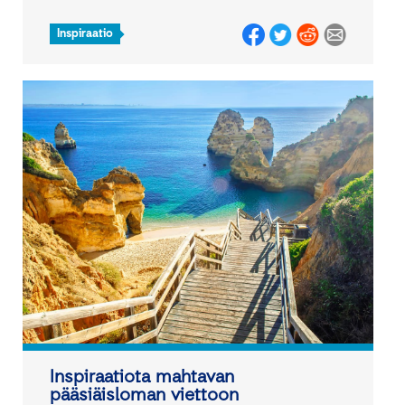
Inspiraatio
Inspiraatiota mahtavan
pääsiäisloman viettoon