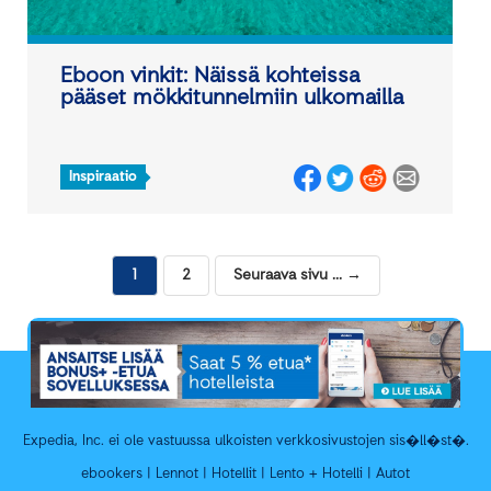
Eboon vinkit: Näissä kohteissa
pääset mökkitunnelmiin ulkomailla
Inspiraatio
Posts
1
2
Seuraava sivu ... →
navigation
Expedia, Inc. ei ole vastuussa ulkoisten verkkosivustojen sis�ll�st�.
ebookers
|
Lennot
|
Hotellit
|
Lento + Hotelli
|
Autot