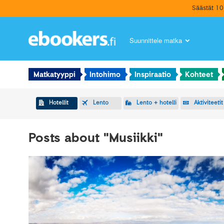
Säästät 10 
Suunnittele matka
Skip to content
Matkatyyppi
Intohimo
Inspiraatio
Kohteet
Hotellit
Lento
Lento + hotelli
Aktiviteetit
Posts about "Musiikki"