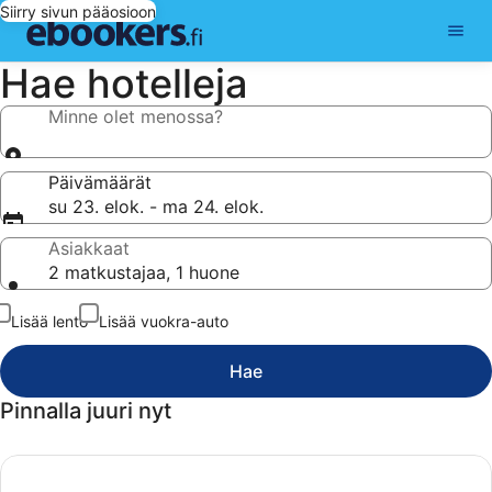
Siirry sivun pääosioon
Hae hotelleja
Minne olet menossa?
Päivämäärät
su 23. elok. - ma 24. elok.
Asiakkaat
2 matkustajaa, 1 huone
Lisää lento
Lisää vuokra-auto
Hae
Pinnalla juuri nyt
Päivän tarjoukset, Selaa päivän huipputarjouksia ja löydä s