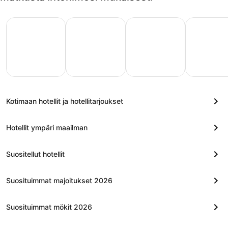
Viime hetken tarjoukset
Rannalle
Perheloma
Kaupunkil
Viime
Rannalle
Perheloma
Kaupunkilomat
etken
joukset
Kotimaan hotellit ja hotellitarjoukset
Hotellit ympäri maailman
Suositellut hotellit
Suosituimmat majoitukset 2026
Suosituimmat mökit 2026