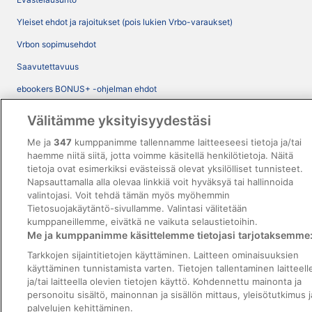
Yleiset ehdot ja rajoitukset (pois lukien Vrbo-varaukset)
Vrbon sopimusehdot
Saavutettavuus
ebookers BONUS+ -ohjelman ehdot
Oikeudelliset tiedot / ota meihin yhteyttä
Välitämme yksityisyydestäsi
Sisältövaatimukset ja ilmoituksen tekeminen sisällöstä
Me ja
347
kumppanimme tallennamme laitteeseesi tietoja ja/tai
haemme niitä siitä, jotta voimme käsitellä henkilötietoja. Näitä
Tuki
tietoja ovat esimerkiksi evästeissä olevat yksilölliset tunnisteet.
Napsauttamalla alla olevaa linkkiä voit hyväksyä tai hallinnoida
Ota yhteyttä
valintojasi. Voit tehdä tämän myös myöhemmin
Tietosuojakäytäntö-sivullamme. Valintasi välitetään
Varauksen muuttaminen tai peruuttaminen
kumppaneillemme, eivätkä ne vaikuta selaustietoihin.
Me ja kumppanimme käsittelemme tietojasi tarjotaksemme
Varaa lento lentoyhtiön hyvityskupongeilla
Tarkkojen sijaintitietojen käyttäminen. Laitteen ominaisuuksien
Hyvityksen hakeminen ja aikarajat
käyttäminen tunnistamista varten. Tietojen tallentaminen laitteell
ja/tai laitteella olevien tietojen käyttö. Kohdennettu mainonta ja
personoitu sisältö, mainonnan ja sisällön mittaus, yleisötutkimus j
palvelujen kehittäminen.