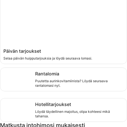
Päivän tarjoukset
Selaa päivän huipputarjouksia ja löydä seuraava lomasi.
Rantalomia, Puutetta aurinkovitamiinista? Löydä seuraava r
Rantalomia
Puutetta aurinkovitamiinista? Löydä seuraava
rantalomasi nyt.
Hotellitarjoukset, Löydä täydellinen majoitus, olipa kohtees
Hotellitarjoukset
Löydä täydellinen majoitus, olipa kohteesi mikä
tahansa.
Matkusta intohimosi mukaisesti