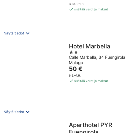
on
30.8.–31.8.
178 €
sisältää verot ja maksut
per
yö
Näytä tiedot
Hotel Marbella
2
Calle Marbella, 34 Fuengirola
out
Malaga
of
Hinta
50 €
5
on
6.9.–7.9.
50 €
sisältää verot ja maksut
per
yö
Näytä tiedot
Aparthotel PYR
Fuengirola