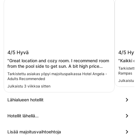
Hotel Angela - Adults Recommended
Ona Las 
Hotel Angela - Adults Recommended
Ona La
4/5
Hyvä
4/5
Hyv
"Great location and cozy room. I recommend room
"Kaikki ol
from the pool side to get sun. A bit high price
Tarkistettu
compared to quality of hotel. Breakfast and dinner
Rampas
Tarkistettu asiakas yöpyi majoituspaikassa Hotel Angela -
were okay."
Adults Recommended
Julkaistu 1
Julkaistu 3 viikkoa sitten
Lähialueen hotellit
Hotellit lähellä…
Lisää majoitusvaihtoehtoja