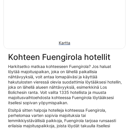
Kartta
Kohteen Fuengirola hotellit
Harkitsetko matkaa kohteeseen Fuengirola? Jos haluat
löytää majoituspaikan, joka on lähellä paikallisia
nähtävyyksiä, voit antaa lomapäiväsi ja käyttää
hakutulosten vieressä olevia suodattimia löytääksesi hotellin,
joka on lähellä alueen nähtävyyksiä, esimerkkinä Los
Bolichesin ranta. Voit valita 1335 hotellista ja muusta
majoitusvaihtoehdosta kohteessa Fuengirola löytääksesi
itsellesi sopivan yöpymispaikan.
Etsitpä sitten halpoja hotelleja kohteessa Fuengirola,
perhelomaa varten sopivia majoituksia tai
lemmikkiystävällisiä paikkoja, Fuengirola tarjoaa runsaasti
erilaisia majoituspaikkoja, joista löydät takuulla itsellesi