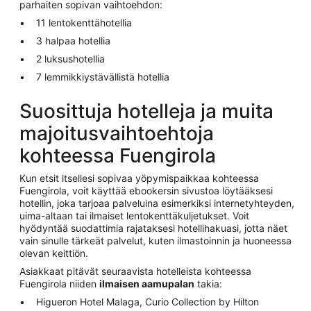
parhaiten sopivan vaihtoehdon:
11 lentokenttähotellia
3 halpaa hotellia
2 luksushotellia
7 lemmikkiystävällistä hotellia
Suosittuja hotelleja ja muita
majoitusvaihtoehtoja
kohteessa Fuengirola
Kun etsit itsellesi sopivaa yöpymispaikkaa kohteessa
Fuengirola, voit käyttää ebookersin sivustoa löytääksesi
hotellin, joka tarjoaa palveluina esimerkiksi internetyhteyden,
uima-altaan tai ilmaiset lentokenttäkuljetukset. Voit
hyödyntää suodattimia rajataksesi hotellihakuasi, jotta näet
vain sinulle tärkeät palvelut, kuten ilmastoinnin ja huoneessa
olevan keittiön.
Asiakkaat pitävät seuraavista hotelleista kohteessa
Fuengirola niiden
ilmaisen aamupalan
takia:
Higueron Hotel Malaga, Curio Collection by Hilton