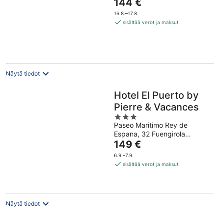
Hinta
144 €
5
on
16.8.–17.8.
144 €
sisältää verot ja maksut
per
yö
Näytä tiedot
Hotel El Puerto by
Pierre & Vacances
3
Paseo Maritimo Rey de
out
Espana, 32 Fuengirola
of
Hinta
Malaga
149 €
5
on
6.9.–7.9.
149 €
sisältää verot ja maksut
per
yö
Näytä tiedot