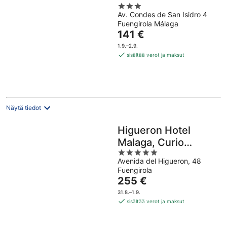
3
Av. Condes de San Isidro 4
out
Fuengirola Málaga
of
Hinta
141 €
5
on
1.9.–2.9.
141 €
sisältää verot ja maksut
per
yö
Näytä tiedot
Higueron Hotel
Malaga, Curio
5
Collection by Hilton
Avenida del Higueron, 48
out
Fuengirola
of
Hinta
255 €
5
on
31.8.–1.9.
255 €
sisältää verot ja maksut
per
yö