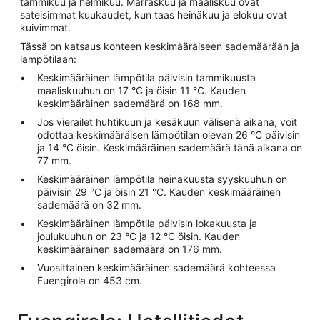
tammikuu ja helmikuu. Marraskuu ja maaliskuu ovat
sateisimmat kuukaudet, kun taas heinäkuu ja elokuu ovat
kuivimmat.
Tässä on katsaus kohteen keskimääräiseen sademäärään ja
lämpötilaan:
Keskimääräinen lämpötila päivisin tammikuusta
maaliskuuhun on 17 °C ja öisin 11 °C. Kauden
keskimääräinen sademäärä on 168 mm.
Jos vierailet huhtikuun ja kesäkuun välisenä aikana, voit
odottaa keskimääräisen lämpötilan olevan 26 °C päivisin
ja 14 °C öisin. Keskimääräinen sademäärä tänä aikana on
77 mm.
Keskimääräinen lämpötila heinäkuusta syyskuuhun on
päivisin 29 °C ja öisin 21 °C. Kauden keskimääräinen
sademäärä on 32 mm.
Keskimääräinen lämpötila päivisin lokakuusta ja
joulukuuhun on 23 °C ja 12 °C öisin. Kauden
keskimääräinen sademäärä on 176 mm.
Vuosittainen keskimääräinen sademäärä kohteessa
Fuengirola on 453 cm.