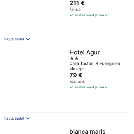
Hinta
211 €
5
on
7.9.–8.9.
211 €
sisältää verot ja maksut
per
yö
Näytä tiedot
Hotel Agur
2
Calle Tostón, 4 Fuengirola
out
Malaga
of
Hinta
79 €
5
on
30.8.–31.8.
79 €
sisältää verot ja maksut
per
yö
Näytä tiedot
blanca maris