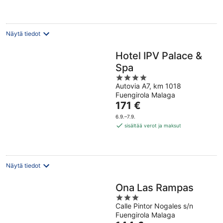
per
yö
Näytä tiedot
Hotel IPV Palace &
Spa
4
Autovia A7, km 1018
out
Fuengirola Malaga
of
Hinta
171 €
5
on
6.9.–7.9.
171 €
sisältää verot ja maksut
per
yö
Näytä tiedot
Ona Las Rampas
3
Calle Pintor Nogales s/n
out
Fuengirola Malaga
of