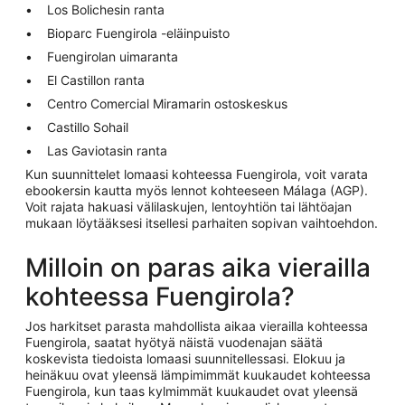
Los Bolichesin ranta
Bioparc Fuengirola -eläinpuisto
Fuengirolan uimaranta
El Castillon ranta
Centro Comercial Miramarin ostoskeskus
Castillo Sohail
Las Gaviotasin ranta
Kun suunnittelet lomaasi kohteessa Fuengirola, voit varata
ebookersin kautta myös lennot kohteeseen Málaga (AGP).
Voit rajata hakuasi välilaskujen, lentoyhtiön tai lähtöajan
mukaan löytääksesi itsellesi parhaiten sopivan vaihtoehdon.
Milloin on paras aika vierailla
kohteessa Fuengirola?
Jos harkitset parasta mahdollista aikaa vierailla kohteessa
Fuengirola, saatat hyötyä näistä vuodenajan säätä
koskevista tiedoista lomaasi suunnitellessasi. Elokuu ja
heinäkuu ovat yleensä lämpimimmät kuukaudet kohteessa
Fuengirola, kun taas kylmimmät kuukaudet ovat yleensä