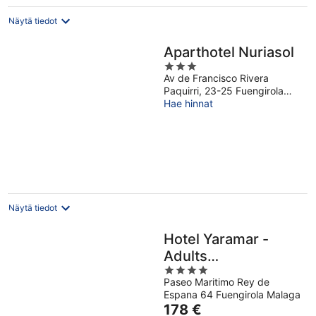
Näytä tiedot
Aparthotel Nuriasol
3
Av de Francisco Rivera
out
Paquirri, 23-25 Fuengirola
of
Malaga
Hae hinnat
5
Näytä tiedot
Hotel Yaramar -
Adults
4
Recommended
Paseo Maritimo Rey de
out
Espana 64 Fuengirola Malaga
of
Hinta
178 €
5