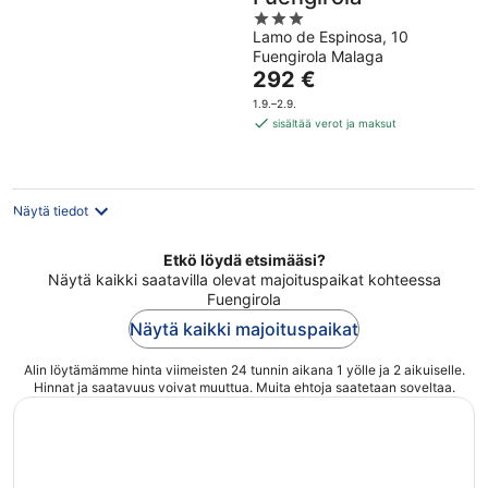
3
Lamo de Espinosa, 10
out
Fuengirola Malaga
of
Hinta
292 €
5
on
1.9.–2.9.
292 €
sisältää verot ja maksut
per
yö
Näytä tiedot
Etkö löydä etsimääsi?
Näytä kaikki saatavilla olevat majoituspaikat kohteessa
Fuengirola
Näytä kaikki majoituspaikat
Alin löytämämme hinta viimeisten 24 tunnin aikana 1 yölle ja 2 aikuiselle.
Hinnat ja saatavuus voivat muuttua. Muita ehtoja saatetaan soveltaa.