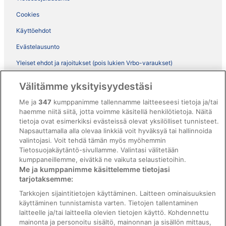
Cookies
Käyttöehdot
Evästelausunto
Yleiset ehdot ja rajoitukset (pois lukien Vrbo-varaukset)
Vrbon sopimusehdot
Välitämme yksityisyydestäsi
Saavutettavuus
Me ja
347
kumppanimme tallennamme laitteeseesi tietoja ja/tai
ebookers BONUS+ -ohjelman ehdot
haemme niitä siitä, jotta voimme käsitellä henkilötietoja. Näitä
tietoja ovat esimerkiksi evästeissä olevat yksilölliset tunnisteet.
Oikeudelliset tiedot / ota meihin yhteyttä
Napsauttamalla alla olevaa linkkiä voit hyväksyä tai hallinnoida
valintojasi. Voit tehdä tämän myös myöhemmin
Sisältövaatimukset ja ilmoituksen tekeminen sisällöstä
Tietosuojakäytäntö-sivullamme. Valintasi välitetään
kumppaneillemme, eivätkä ne vaikuta selaustietoihin.
Tuki
Me ja kumppanimme käsittelemme tietojasi
tarjotaksemme:
Ota yhteyttä
Tarkkojen sijaintitietojen käyttäminen. Laitteen ominaisuuksien
Varauksen muuttaminen tai peruuttaminen
käyttäminen tunnistamista varten. Tietojen tallentaminen
laitteelle ja/tai laitteella olevien tietojen käyttö. Kohdennettu
Varaa lento lentoyhtiön hyvityskupongeilla
mainonta ja personoitu sisältö, mainonnan ja sisällön mittaus,