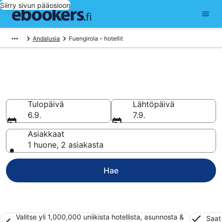
Siirry sivun pääosioon
Andalusia
Fuengirola – hotellit
Hotellit Fuengirola
Vertaa 1 659 halpaa hotellia ja majoitusta alkaen 50 €
Tulopäivä
Lähtöpäivä
6.9.
7.9.
Asiakkaat
1 huone, 2 asiakasta
Hae
Valitse yli 1,000,000 uniikista hotellista, asunnosta &
Saat