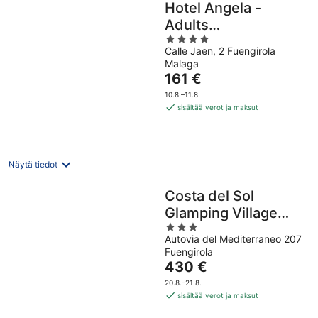
Hotel Angela -
Adults
4
Recommended
Calle Jaen, 2 Fuengirola
out
Malaga
of
Hinta
161 €
5
on
10.8.–11.8.
161 €
sisältää verot ja maksut
per
yö
Näytä tiedot
Costa del Sol
Glamping Village
3
Fuengirola
Autovia del Mediterraneo 207
out
Fuengirola
of
Hinta
430 €
5
on
20.8.–21.8.
430 €
sisältää verot ja maksut
per