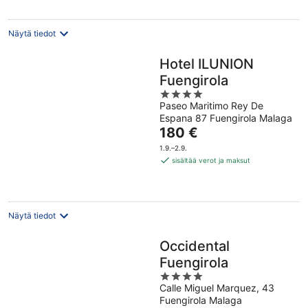
yö
Näytä tiedot
Hotel ILUNION
Fuengirola
4
Paseo Maritimo Rey De
out
Espana 87 Fuengirola Malaga
of
Hinta
180 €
5
on
1.9.–2.9.
180 €
sisältää verot ja maksut
per
yö
Näytä tiedot
Occidental
Fuengirola
4
Calle Miguel Marquez, 43
out
Fuengirola Malaga
of