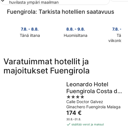
huvilasta ympäri maailman
Fuengirola: Tarkista hotellien saatavuus
7.8. - 8.8.
8.8. - 9.8.
7.8. - 9.
Tänä iltana
Huomisiltana
Tänä
Tarkista
Tarkista
viikonlop
Tarkista
kohteen
kohteen
kohteen
Fuengirola
Fuengirola
Fuengirola
hinnat
hinnat
Varatuimmat hotellit ja
hinnat
täksi
huomisillaksi
majoitukset Fuengirola
täksi
illaksi
eli
viikonlopu
eli
8.8.
eli
7.8.
-
Leonardo Hotel
7.8.
-
9.8.
Fuengirola Costa del
-
8.8.
4
9.8.
Sol
Calle Doctor Galvez
out
Ginachero Fuengirola Malaga
of
Hinta
174 €
5
on
30.8.–31.8.
174 €
sisältää verot ja maksut