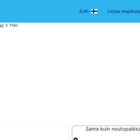
•
EUR
Listaa majoitus
ari
Ylläs
Sama kuin noutopaikk