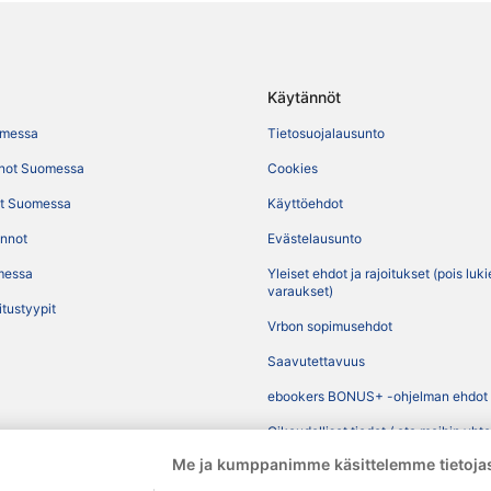
Käytännöt
omessa
Tietosuojalausunto
not Suomessa
Cookies
t Suomessa
Käyttöehdot
ennot
Evästelausunto
messa
Yleiset ehdot ja rajoitukset (pois luk
varaukset)
itustyypit
Vrbon sopimusehdot
Saavutettavuus
ebookers BONUS+ -ohjelman ehdot
Oikeudelliset tiedot / ota meihin yht
Me ja kumppanimme käsittelemme tietojas
Sisältövaatimukset ja ilmoituksen t
sisällöstä