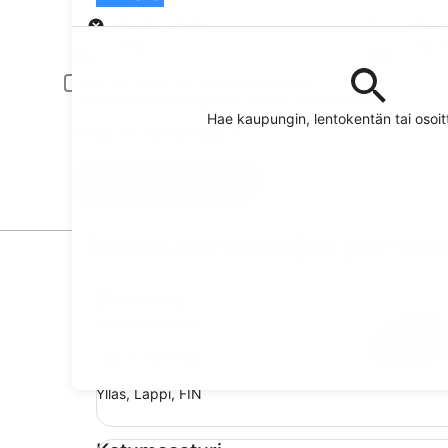
Nouto
Noutopäivä
Pala
21.8.
22.8
Alle 30- tai yli 70-vuotias kuljettaja
Nuorilta tai seniorikuljettajilta voidaan vaatia lisämaksu.
Hae kaupungin, lentokentän tai oso
Minulla on alennuskoodi
Hae
Autovuokraamojen parhaat 
Economy Chevrolet Spark
Economy
Chevrolet Spark
4 asiakasta
Ylläs, Lappi, FIN
Katumaasturi Jeep Compass