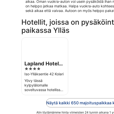
aikaa. Oman vuokra-auton voi usein pysäköidä ihan ma
on helppo jatkaa matkaa. Halpa vuokra-auto kohteessa
sekä aikaa että vaivaa. Autoon on myös helppo pakat
Hotellit, joissa on pysäköi
paikassa Ylläs
Lapland Hotels Saaga
Lapland Hotels
4
Saaga
out
Iso-Ylläksentie 42 Kolari
of
Yövy tässä
5
kylpylälomalle
soveltuvassa hotellissa
kohteessa Kolari. Nauti
ilmaisesta aamiaisesta,
Näytä kaikki 650 majoituspaikkaa 
ilmaisesta pysäköinnistä
ja täyden palvelun
kylpylästä. Lähellä ...
Alin löytämämme hinta viimeisten 24 tunnin aikana 1 yöl