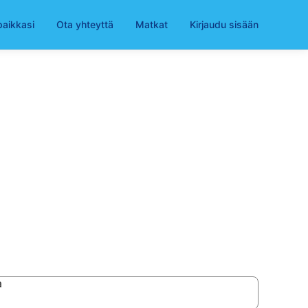
paikkasi
Ota yhteyttä
Matkat
Kirjaudu sisään
a