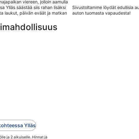
japaikan viereen, jolloin aamulla
 Ylläs säästää siis rahan lisäksi
Sivustoltamme löydät edullisia 
a laukut, päivän eväät ja matkan
auton tuomasta vapaudesta!
ntimahdollisuus
kohteessa Ylläs
le ja 2 aikuiselle. Hinnat ja