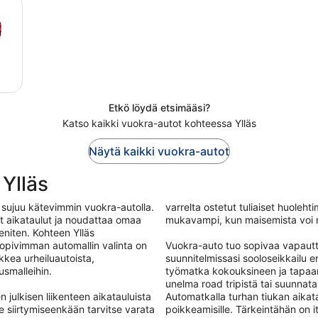
Etkö löydä etsimääsi?
Katso kaikki vuokra-autot kohteessa Ylläs
Näytä kaikki vuokra-autot
Ylläs
 sujuu kätevimmin vuokra-autolla.
varrelta ostetut tuliaiset huoleht
at aikataulut ja noudattaa omaa
mukavampi, kun maisemista voi n
eniten. Kohteen Ylläs
opivimman automallin valinta on
Vuokra-auto tuo sopivaa vapautt
kkea urheiluautoista,
suunnitelmissasi sooloseikkailu
usmalleihin.
työmatka kokouksineen ja tapaam
unelma road tripistä tai suunnata
 julkisen liikenteen aikatauluista
Automatkalla turhan tiukan aikata
lle siirtymiseenkään tarvitse varata
poikkeamisille. Tärkeintähän on 