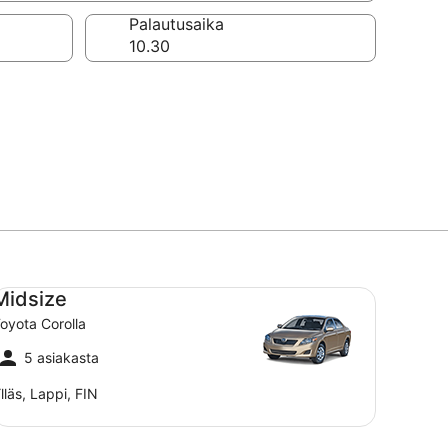
a
Palautusaika
dsize Toyota Corolla
Midsize
oyota Corolla
5 asiakasta
lläs, Lappi, FIN