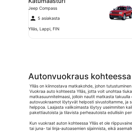
Katumaasturi
Jeep Compass
5 asiakasta
Ylläs, Lappi, FIN
Autonvuokraus kohteessa 
Ylläs on kiinnostava matkakohde, johon tutustuminen
Vuokraa auto kohteesta Ylläs, jotta voit unohtaa tiuk
matkasuunnitelmaasi, jolloin nautit matkasta takuulla 
autovuokraamot löytyvät helposti sivustoltamme, ja s
helppoa. Laajasta valikoimasta löytyy useimmiten kai
pakettiautoista ja tilavista perheautoista edullisiin per
Kun vuokraat auton kohteessa Ylläs et ole riippuvainen
tai juna- tai linja-autoasemien sijainnista, eikä asema