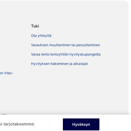
Tuki
Ota yhteyttä
Varauksen muuttaminen tai peruuttaminen
Varaa lento lentoyhtiön hyvityskupongeilla
Hyvityksen hakeminen ja aikarajat
ien Vrbo-
eyttä
i tarjotaksemme:
Hyväksyn
ekeminen