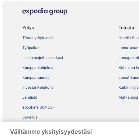
Yritys
Tutustu
Tietoa yrityksestä
Hotellit Su
Työpaikat
Loma-asun
Listaa majoituspaikkasi
Lomapaketi
Kumppaniohjelma
Kotimaan l
Kumppanuudet
Lomat Suo
Investor Relations
Kaikki majo
Lehdistö
Matkablogi
ebookers BONUS+
Sovellus
Mainosta sivuillamme
Välitämme yksityisyydestäsi