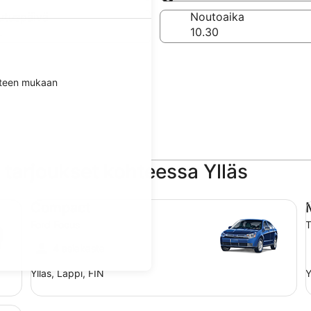
Sama kuin noutopaikk
utuspäivä
Noutoaika
.
itteen mukaan
tarjoukset kohteessa Ylläs
Compact Ford Focus
Mi
Compact
Ford Focus
T
4 asiakasta
Ylläs, Lappi, FIN
Y