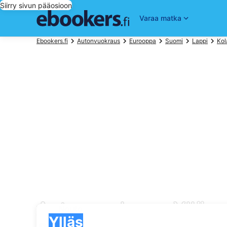
Siirry sivun pääosioon
Varaa matka
Ebookers.fi
Autonvuokraus
Eurooppa
Suomi
Lappi
Kol
Autonvuokraus Ylläs
Nouto
Nouto
Ylläs