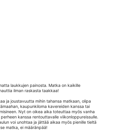
imatta laukkujen painosta. Matka on kaikille
auttia ilman raskasta taakkaa!
aa ja joustavuutta mihin tahansa matkaan, olipa
 erämaahan, kaupunkiloma kavereiden kanssa tai
isineen. Nyt on oikea aika toteuttaa myös vanha
 perheen kanssa rentouttavalle viikonloppureissulle.
ulun voi unohtaa ja jättää aikaa myös pienille tieltä
itse matka, ei määränpää!