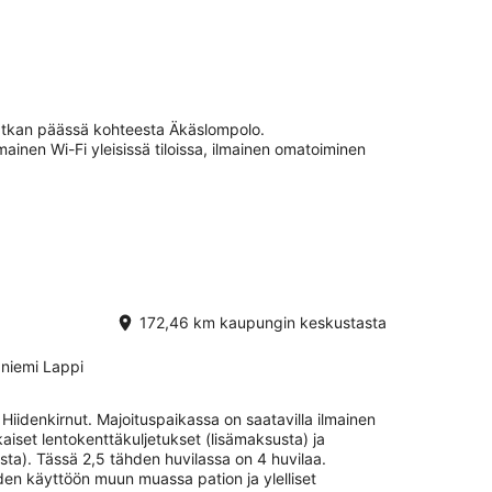
atkan päässä kohteesta Äkäslompolo.
mainen Wi-Fi yleisissä tiloissa, ilmainen omatoiminen
172,46 km kaupungin keskustasta
aniemi Lappi
a Hiidenkirnut. Majoituspaikassa on saatavilla ilmainen
iset lentokenttäkuljetukset (lisämaksusta) ja
usta). Tässä 2,5 tähden huvilassa on 4 huvilaa.
den käyttöön muun muassa pation ja ylelliset