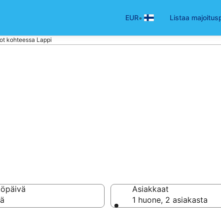
•
EUR
Listaa majoitus
t kohteessa Lappi
-asunto tai huon
ppi
töpäivä
Asiakkaat
vä
1 huone, 2 asiakasta