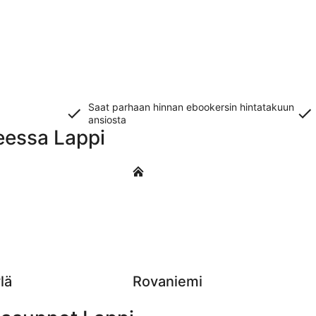
Saat parhaan hinnan ebookersin hintatakuun
ansiosta
teessa Lappi
Rovaniemi
lä
Rovaniemi