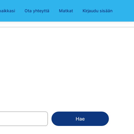
paikkasi
Ota yhteyttä
Matkat
Kirjaudu sisään
eisto
Hae