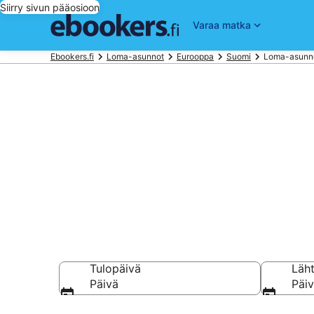
Siirry sivun pääosioon
Varaa matka
Ebookers.fi
Loma-asunnot
Eurooppa
Suomi
Loma-asunno
Vuokraa loma
kohteessa La
Tulopäivä
Läh
Päivä
Päi