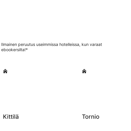
Ilmainen peruutus useimmissa hotelleissa, kun varaat
ebookersilta!*
Kittilä
Tornio
Kittilä
Tornio