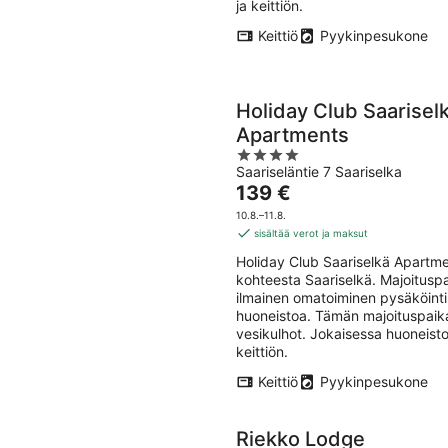
ja keittiön.
Keittiö
Pyykinpesukone
Holiday Club Saarisel
Apartments
4
Saariseläntie 7 Saariselka
out
Hinta
139 €
of
on
5
10.8.–11.8.
139 €
sisältää verot ja maksut
per
Holiday Club Saariselkä Apartme
yö
kohteesta Saariselkä. Majoituspai
ilmainen omatoiminen pysäköinti 
huoneistoa. Tämän majoituspaika
vesikulhot. Jokaisessa huoneisto
keittiön.
Keittiö
Pyykinpesukone
Riekko Lodge