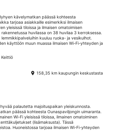
ain lyhyen kävelymatkan päässä kohteesta
ka tarjoaa asiakkaille esimerkiksi ilmaisen
n yleisissä tiloissa ja ilmaisen omatoimisen
 rakennetussa huvilassa on 38 huvilaa 3 kerroksessa.
lemmikkipalveluihin kuuluu ruoka- ja vesikulhot.
iden käyttöön muun muassa ilmaisen Wi-Fi-yhteyden ja
Keittiö
158,35 km kaupungin keskustasta
 hyvää palautetta majoituspaikan yleiskunnosta.
matkan päässä kohteesta Ounaspaviljongin uimaranta.
mainen Wi-Fi yleisissä tiloissa, ilmainen omatoiminen
kenttäkuljetukset (lisämaksusta). Tässä
stoa. Huoneistossa tarjoaa ilmaisen Wi-Fi-yhteyden