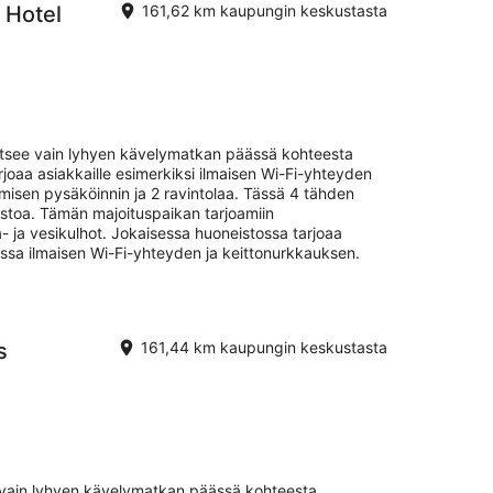
 Hotel
161,62 km kaupungin keskustasta
itsee vain lyhyen kävelymatkan päässä kohteesta
joaa asiakkaille esimerkiksi ilmaisen Wi-Fi-yhteyden
oimisen pysäköinnin ja 2 ravintolaa. Tässä 4 tähden
istoa. Tämän majoituspaikan tarjoamiin
- ja vesikulhot. Jokaisessa huoneistossa tarjoaa
sa ilmaisen Wi-Fi-yhteyden ja keittonurkkauksen.
s
161,44 km kaupungin keskustasta
e vain lyhyen kävelymatkan päässä kohteesta