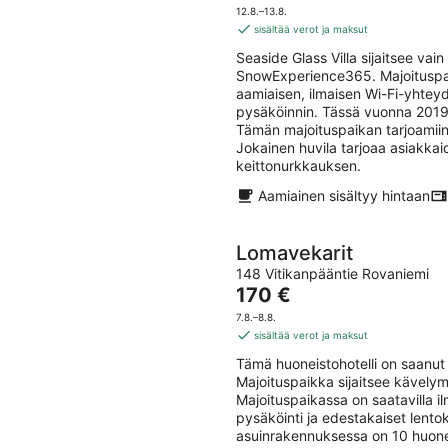
on
12.8.–13.8.
110 €
sisältää verot ja maksut
per
Seaside Glass Villa sijaitsee v
yö
SnowExperience365. Majoituspaik
aamiaisen, ilmaisen Wi-Fi-yhteyde
pysäköinnin. Tässä vuonna 2019
Tämän majoituspaikan tarjoamiin 
Jokainen huvila tarjoaa asiakka
keittonurkkauksen.
Aamiainen sisältyy hintaan
Lomavekarit
148 Vitikanpääntie Rovaniemi
Hinta
170 €
on
7.8.–8.8.
170 €
sisältää verot ja maksut
per
Tämä huoneistohotelli on saanut
yö
Majoituspaikka sijaitsee kävely
Majoituspaikassa on saatavilla il
pysäköinti ja edestakaiset lento
asuinrakennuksessa on 10 huonei