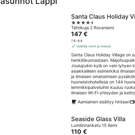
-asunnot Lappi
Santa Claus Holiday Vi
4.5
Tähtikuja 2 Rovaniemi
out
Hinta
147 €
of
on
5
7.8.–8.8.
147 €
sisältää verot ja maksut
per
Santa Claus Holiday Village on s
yö
henkilökunnastaan. Majoituspaik
Joulupukin kylä on vain lyhyen 
asiakkailleen esimerkiksi ilmaise
ja ilmaisen omatoimisen pysäkö
huoneistohotellissa on 144 huon
lemmikkipalveluihin kuuluu ruoka
ilmaisen Wi-Fi-yhteyden ja keit
Aamiainen sisältyy hintaan
Seaside Glass Villa
Lumilinnankatu 15 Kemi
Hinta
110 €