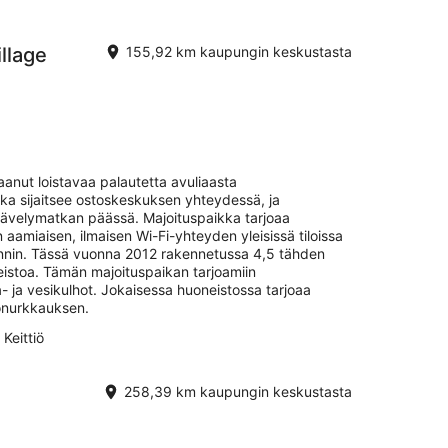
llage
155,92 km kaupungin keskustasta
aanut loistavaa palautetta avuliaasta
ka sijaitsee ostoskeskuksen yhteydessä, ja
kävelymatkan päässä. Majoituspaikka tarjoaa
n aamiaisen, ilmaisen Wi-Fi-yhteyden yleisissä tiloissa
innin. Tässä vuonna 2012 rakennetussa 4,5 tähden
eistoa. Tämän majoituspaikan tarjoamiin
- ja vesikulhot. Jokaisessa huoneistossa tarjoaa
tonurkkauksen.
Keittiö
258,39 km kaupungin keskustasta