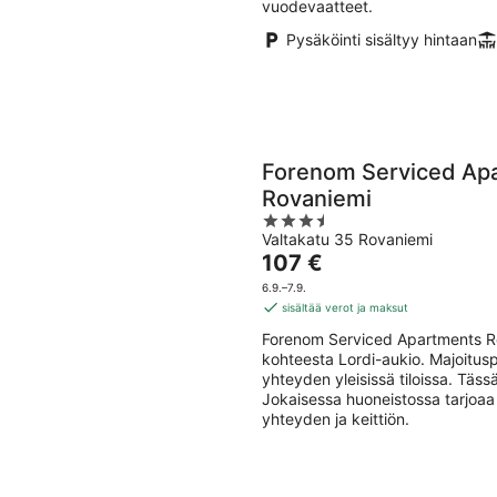
vuodevaatteet.
Pysäköinti sisältyy hintaan
Forenom Serviced Ap
Rovaniemi
3.5
Valtakatu 35 Rovaniemi
out
Hinta
107 €
of
on
5
6.9.–7.9.
107 €
sisältää verot ja maksut
per
Forenom Serviced Apartments Ro
yö
kohteesta Lordi-aukio. Majoituspa
yhteyden yleisissä tiloissa. Tä
Jokaisessa huoneistossa tarjoaa 
yhteyden ja keittiön.