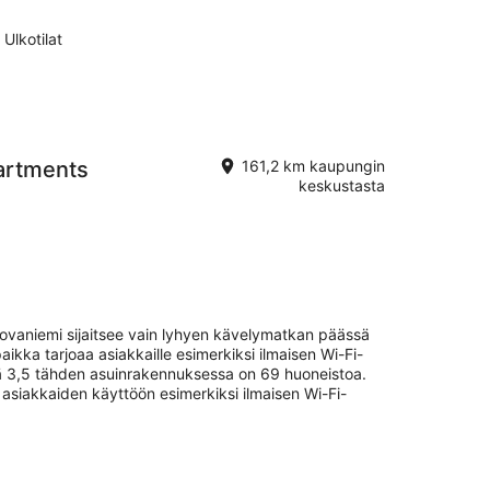
Ulkotilat
artments
161,2 km kaupungin
keskustasta
vaniemi sijaitsee vain lyhyen kävelymatkan päässä
ikka tarjoaa asiakkaille esimerkiksi ilmaisen Wi-Fi-
ssä 3,5 tähden asuinrakennuksessa on 69 huoneistoa.
asiakkaiden käyttöön esimerkiksi ilmaisen Wi-Fi-