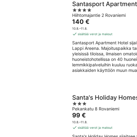
Santasport Apartment
4
Hiihtomajantie 2 Rovaniemi
out
Hinta
140 €
of
on
5
10.8.–11.8.
140 €
sisältää verot ja maksut
per
Santasport Apartment Hotel sija
yö
Lappi Areena. Majoituspaikka tar
yleisissä tiloissa, ilmaisen omat
huoneistohotellissa on 40 huone
lemmikkipalveluihin kuuluu ruoka
asiakkaiden käyttöön muun muas
Santa's Holiday Home
3
Pekankatu 8 Rovaniemi
out
Hinta
99 €
of
on
5
10.8.–11.8.
99 €
sisältää verot ja maksut
per
Santa's Holiday Homes sijaitse