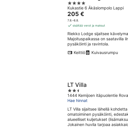
4
Kukastie 6 Äkäslompolo Lappi
out
Hinta
205 €
of
on
5
7.8.–8.8.
205 €
sisältää verot ja maksut
per
Riekko Lodge sijaitsee kävelym
yö
Majoituspaikassa on saatavilla il
pysäköinti ja ravintola.
Keittiö
Kuivausrumpu
LT Villa
2.5
1444 Kemijoen itäpuolentie Rov
out
Hae hinnat
of
5
LT Villa sijaitsee lähellä kohdett
omatoiminen pysäköinti, edestaka
alueelliset kuljetukset (lisämaks
Jokainen huvila tarjoaa asiakkai