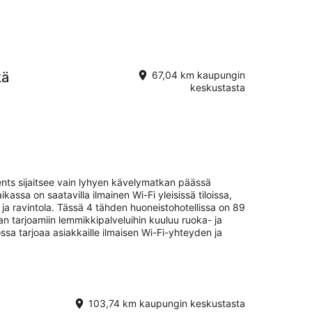
kä
67,04 km kaupungin
keskustasta
nts sijaitsee vain lyhyen kävelymatkan päässä
kassa on saatavilla ilmainen Wi-Fi yleisissä tiloissa,
ja ravintola. Tässä 4 tähden huoneistohotellissa on 89
n tarjoamiin lemmikkipalveluihin kuuluu ruoka- ja
ssa tarjoaa asiakkaille ilmaisen Wi-Fi-yhteyden ja
103,74 km kaupungin keskustasta