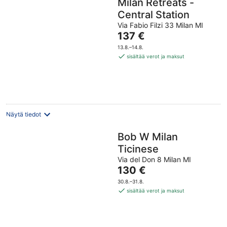
Milan Retreats -
Central Station
Via Fabio Filzi 33 Milan MI
Hinta
137 €
on
13.8.–14.8.
137 €
sisältää verot ja maksut
per
yö
Näytä tiedot
Bob W Milan
Ticinese
Via del Don 8 Milan MI
Hinta
130 €
on
30.8.–31.8.
130 €
sisältää verot ja maksut
per
yö