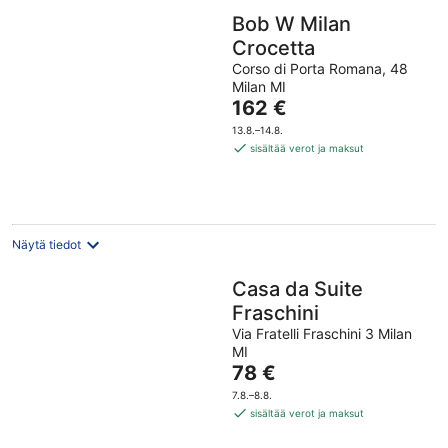
Bob W Milan
Crocetta
Corso di Porta Romana, 48
Milan MI
Hinta
162 €
on
13.8.–14.8.
162 €
sisältää verot ja maksut
per
yö
Näytä tiedot
Casa da Suite
Fraschini
Via Fratelli Fraschini 3 Milan
MI
Hinta
78 €
on
7.8.–8.8.
78 €
sisältää verot ja maksut
per