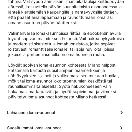
tahtiisi. Voit syödä aamiaisen ilman aikatauluja keittiöpöydän
ääressä, keskustella päivän suunnitelmista olohuoneessa ja
lähteä kiertelemään kaupungille ja nähtävyyksille tietäen,
että pääset aina lepäämään ja rauhoittumaan lomallasi
omaan asuntoon päivän päätteeksi.
Valinnanvaraa loma-asunnoissa riittää, ja ebookersin avulla
löydät sopivan majoituksen helposti. Voit hakea nykyaikaisia
ja modernisti sisustettuja lomahuoneistoja, jotka sopivat
loistavasti romanttiselle lomalle, tai isoja huviloita, joissa
jokaisella perheenjäsenellä on oma huone ja rauha.
Löydät sopivan loma-asunnon kohteesta Milano helposti
katsomalla kartasta suosituimpien maamerkkien ja
nähtävyyksien sijainnit ja valitsemalla sen mukaan huvilat,
mökit tai loma-asunnot joko tapahtumien keskiöstä tai
rauhallisemmalta alueelta. Syötä hakukoneeseen vain
haluamasi matkapäivät, ja löydät sopivimmat ja viimeksi
päivitetyt loma-asunnot kohteesta Milano hetkessä.
Lähialueen loma-asunnot
Suosituimmat loma-asunnot