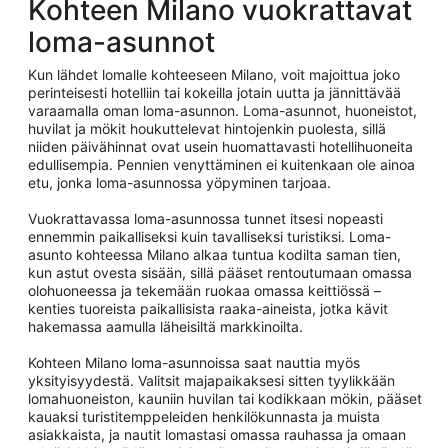
Kohteen Milano vuokrattavat
loma-asunnot
Kun lähdet lomalle kohteeseen Milano, voit majoittua joko
perinteisesti hotelliin tai kokeilla jotain uutta ja jännittävää
varaamalla oman loma-asunnon. Loma-asunnot, huoneistot,
huvilat ja mökit houkuttelevat hintojenkin puolesta, sillä
niiden päivähinnat ovat usein huomattavasti hotellihuoneita
edullisempia. Pennien venyttäminen ei kuitenkaan ole ainoa
etu, jonka loma-asunnossa yöpyminen tarjoaa.
Vuokrattavassa loma-asunnossa tunnet itsesi nopeasti
ennemmin paikalliseksi kuin tavalliseksi turistiksi. Loma-
asunto kohteessa Milano alkaa tuntua kodilta saman tien,
kun astut ovesta sisään, sillä pääset rentoutumaan omassa
olohuoneessa ja tekemään ruokaa omassa keittiössä –
kenties tuoreista paikallisista raaka-aineista, jotka kävit
hakemassa aamulla läheisiltä markkinoilta.
Kohteen Milano loma-asunnoissa saat nauttia myös
yksityisyydestä. Valitsit majapaikaksesi sitten tyylikkään
lomahuoneiston, kauniin huvilan tai kodikkaan mökin, pääset
kauaksi turistitemppeleiden henkilökunnasta ja muista
asiakkaista, ja nautit lomastasi omassa rauhassa ja omaan