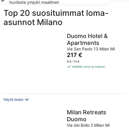
huvilasta ympäri maailman
Top 20 suosituimmat loma-
asunnot Milano
Duomo Hotel &
Apartments
Via San Paolo 13 Milan MI
Hinta
217 €
on
9.8.–10.8.
217 €
sisältää verot ja maksut
per
yö
Näytä tiedot
Milan Retreats
Duomo
Via del Bollo 2 Milan MI