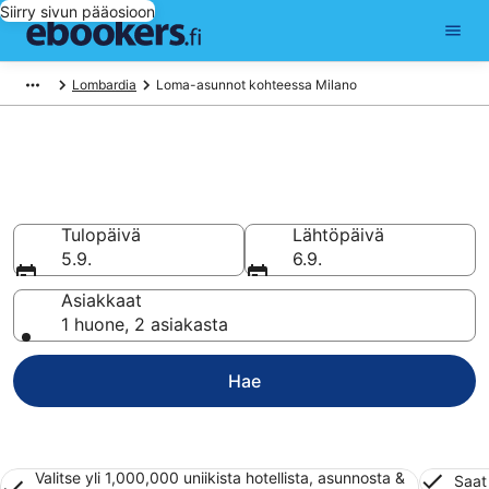
Siirry sivun pääosioon
Lombardia
Loma-asunnot kohteessa Milano
Vuokraa loma-asunto tai
huoneisto kohteessa Milano
Tulopäivä
Lähtöpäivä
5.9.
6.9.
Asiakkaat
1 huone, 2 asiakasta
Hae
Valitse yli 1,000,000 uniikista hotellista, asunnosta &
Saat