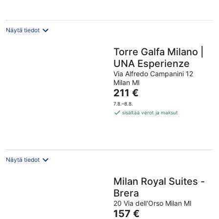
yö
Näytä tiedot
Torre Galfa Milano |
UNA Esperienze
Via Alfredo Campanini 12
Milan MI
Hinta
211 €
on
7.8.–8.8.
211 €
sisältää verot ja maksut
per
yö
Näytä tiedot
Milan Royal Suites -
Brera
20 Via dell'Orso Milan MI
Hinta
157 €