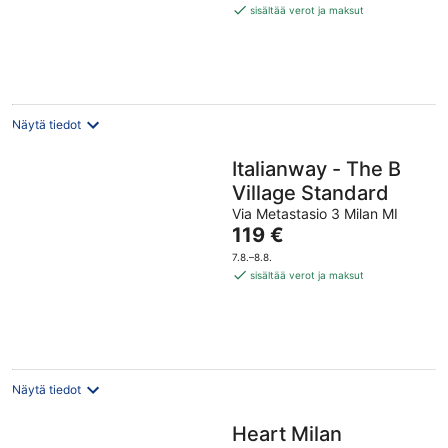
159 €
sisältää verot ja maksut
per
yö
Näytä tiedot
Italianway - The B
Village Standard
Via Metastasio 3 Milan MI
Hinta
119 €
on
7.8.–8.8.
119 €
sisältää verot ja maksut
per
yö
Näytä tiedot
Heart Milan