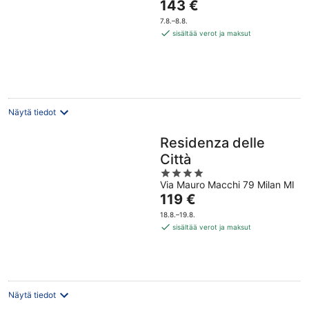
Hinta
143 €
on
7.8.–8.8.
143 €
sisältää verot ja maksut
per
yö
Näytä tiedot
Residenza delle
Città
4
Via Mauro Macchi 79 Milan MI
out
Hinta
119 €
of
on
5
18.8.–19.8.
119 €
sisältää verot ja maksut
per
yö
Näytä tiedot