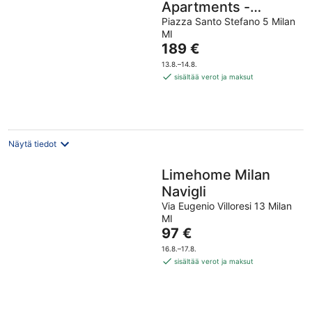
Apartments -
Duomo District
Piazza Santo Stefano 5 Milan
MI
Hinta
189 €
on
13.8.–14.8.
189 €
sisältää verot ja maksut
per
yö
Näytä tiedot
Limehome Milan
Navigli
Via Eugenio Villoresi 13 Milan
MI
Hinta
97 €
on
16.8.–17.8.
97 €
sisältää verot ja maksut
per
yö