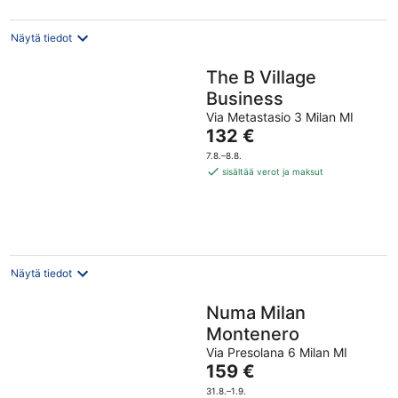
Näytä tiedot
The B Village
Business
Via Metastasio 3 Milan MI
Hinta
132 €
on
7.8.–8.8.
132 €
sisältää verot ja maksut
per
yö
Näytä tiedot
Numa Milan
Montenero
Via Presolana 6 Milan MI
Hinta
159 €
on
31.8.–1.9.