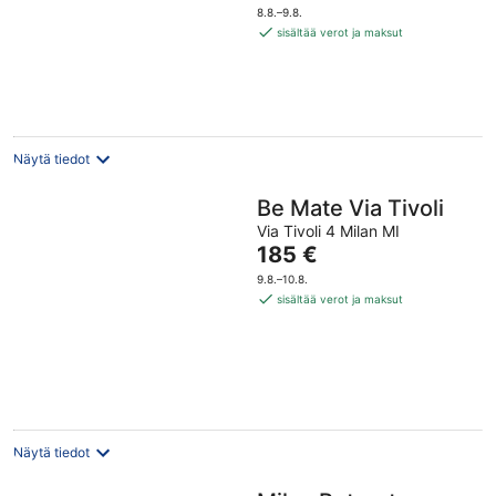
on
8.8.–9.8.
157 €
sisältää verot ja maksut
per
yö
Näytä tiedot
Be Mate Via Tivoli
Via Tivoli 4 Milan MI
Hinta
185 €
on
9.8.–10.8.
185 €
sisältää verot ja maksut
per
yö
Näytä tiedot