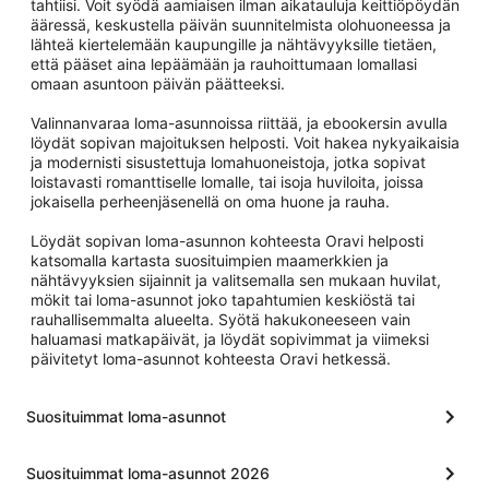
tahtiisi. Voit syödä aamiaisen ilman aikatauluja keittiöpöydän
ääressä, keskustella päivän suunnitelmista olohuoneessa ja
lähteä kiertelemään kaupungille ja nähtävyyksille tietäen,
että pääset aina lepäämään ja rauhoittumaan lomallasi
omaan asuntoon päivän päätteeksi.
Valinnanvaraa loma-asunnoissa riittää, ja ebookersin avulla
löydät sopivan majoituksen helposti. Voit hakea nykyaikaisia
ja modernisti sisustettuja lomahuoneistoja, jotka sopivat
loistavasti romanttiselle lomalle, tai isoja huviloita, joissa
jokaisella perheenjäsenellä on oma huone ja rauha.
Löydät sopivan loma-asunnon kohteesta Oravi helposti
katsomalla kartasta suosituimpien maamerkkien ja
nähtävyyksien sijainnit ja valitsemalla sen mukaan huvilat,
mökit tai loma-asunnot joko tapahtumien keskiöstä tai
rauhallisemmalta alueelta. Syötä hakukoneeseen vain
haluamasi matkapäivät, ja löydät sopivimmat ja viimeksi
päivitetyt loma-asunnot kohteesta Oravi hetkessä.
Suosituimmat loma-asunnot
Suosituimmat loma-asunnot 2026