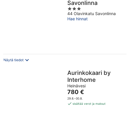
Savonlinna
3
44 Olavinkatu Savonlinna
out
Hae hinnat
of
5
Näytä tiedot
Aurinkokaari by
Interhome
Heinävesi
Hinta
780 €
on
29.8.–30.8.
780 €
sisältää verot ja maksut
per
yö