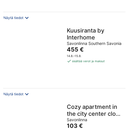
Näytä tiedot
Kuusiranta by
Interhome
Savonlinna Southern Savonia
Hinta
455 €
on
14.8.–15.8.
455 €
sisältää verot ja maksut
per
yö
Näytä tiedot
Cozy apartment in
the city center close
to nature and main
Savonlinna
Hinta
103 €
attractions