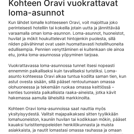
Kohteen Oravi vuokrattavat
loma-asunnot
Kun lähdet lomalle kohteeseen Oravi, voit majoittua joko
perinteisesti hotelliin tai kokeilla jotain uutta ja jännittävää
varaamalla oman loma-asunnon. Loma-asunnot, huoneistot,
huvilat ja mökit houkuttelevat hintojenkin puolesta, sillä
niiden päivähinnat ovat usein huomattavasti hotellihuoneita
edullisempia. Pennien venyttäminen ei kuitenkaan ole ainoa
etu, jonka loma-asunnossa yöpyminen tarjoaa.
Vuokrattavassa loma-asunnossa tunnet itsesi nopeasti
ennemmin paikalliseksi kuin tavalliseksi turistiksi. Loma-
asunto kohteessa Oravi alkaa tuntua kodilta saman tien, kun
astut ovesta sisään, sillä pääset rentoutumaan omassa
olohuoneessa ja tekemään ruokaa omassa keittiössä –
kenties tuoreista paikallisista raaka-aineista, jotka kävit
hakemassa aamulla läheisiltä markkinoilta.
Kohteen Oravi loma-asunnoissa saat nauttia myös
yksityisyydestä. Valitsit majapaikaksesi sitten tyylikkään
lomahuoneiston, kauniin huvilan tai kodikkaan mökin, pääset
kauaksi turistitemppeleiden henkilökunnasta ja muista
asiakkaista, ja nautit lomastasi omassa rauhassa ja omaan