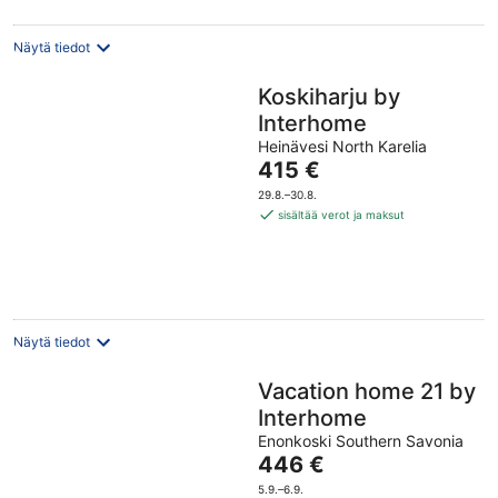
Näytä tiedot
Koskiharju by
Interhome
Heinävesi North Karelia
Hinta
415 €
on
29.8.–30.8.
415 €
sisältää verot ja maksut
per
yö
Näytä tiedot
Vacation home 21 by
Interhome
Enonkoski Southern Savonia
Hinta
446 €
on
5.9.–6.9.