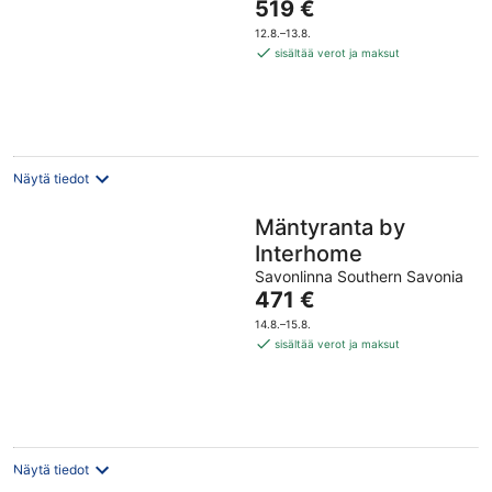
Hinta
519 €
on
12.8.–13.8.
519 €
sisältää verot ja maksut
per
yö
Näytä tiedot
Mäntyranta by
Interhome
Savonlinna Southern Savonia
Hinta
471 €
on
14.8.–15.8.
471 €
sisältää verot ja maksut
per
yö
Näytä tiedot