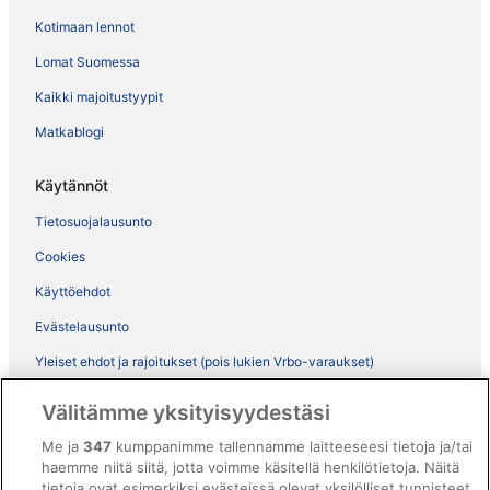
Kotimaan lennot
Lomat Suomessa
Kaikki majoitustyypit
Matkablogi
Käytännöt
Tietosuojalausunto
Cookies
Käyttöehdot
Evästelausunto
Yleiset ehdot ja rajoitukset (pois lukien Vrbo-varaukset)
Vrbon sopimusehdot
Välitämme yksityisyydestäsi
Saavutettavuus
Me ja
347
kumppanimme tallennamme laitteeseesi tietoja ja/tai
ebookers BONUS+ -ohjelman ehdot
haemme niitä siitä, jotta voimme käsitellä henkilötietoja. Näitä
tietoja ovat esimerkiksi evästeissä olevat yksilölliset tunnisteet.