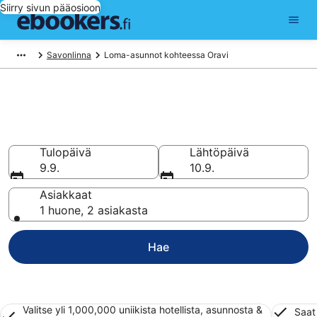
Siirry sivun pääosioon
Savonlinna
Loma-asunnot kohteessa Oravi
Vuokraa loma-asunto tai
huoneisto kohteessa Oravi
Tulopäivä
Lähtöpäivä
9.9.
10.9.
Asiakkaat
1 huone, 2 asiakasta
Hae
Valitse yli 1,000,000 uniikista hotellista, asunnosta &
Saat