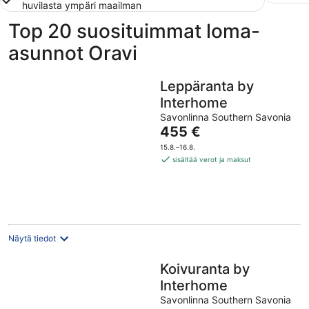
huvilasta ympäri maailman
Top 20 suosituimmat loma-
asunnot Oravi
Leppäranta by
Interhome
Savonlinna Southern Savonia
Hinta
455 €
on
15.8.–16.8.
455 €
sisältää verot ja maksut
per
yö
Näytä tiedot
Koivuranta by
Interhome
Savonlinna Southern Savonia