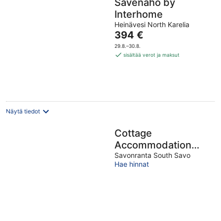
Savenaho by
Interhome
Heinävesi North Karelia
Hinta
394 €
on
29.8.–30.8.
394 €
sisältää verot ja maksut
per
yö
Näytä tiedot
Cottage
Accommodation
With Experience the
Savonranta South Savo
Hae hinnat
Finnish Nature and
Tranquility!