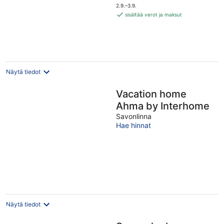
on
2.9.–3.9.
103 €
sisältää verot ja maksut
per
yö
Näytä tiedot
Vacation home
Ahma by Interhome
Savonlinna
Hae hinnat
Näytä tiedot