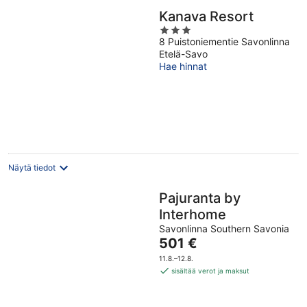
Kanava Resort
3
8 Puistoniementie Savonlinna
out
Etelä-Savo
of
Hae hinnat
5
Näytä tiedot
Pajuranta by
Interhome
Savonlinna Southern Savonia
Hinta
501 €
on
11.8.–12.8.
501 €
sisältää verot ja maksut
per
yö