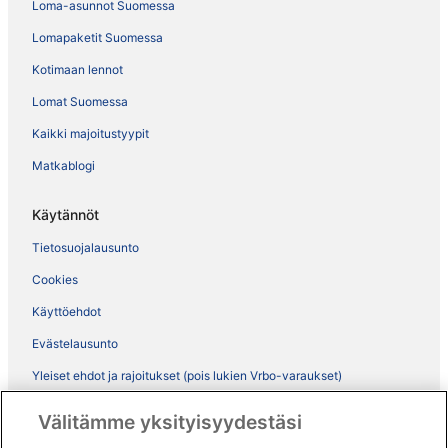
Loma-asunnot Suomessa
Lomapaketit Suomessa
Kotimaan lennot
Lomat Suomessa
Kaikki majoitustyypit
Matkablogi
Käytännöt
Tietosuojalausunto
Cookies
Käyttöehdot
Evästelausunto
Yleiset ehdot ja rajoitukset (pois lukien Vrbo-varaukset)
Vrbon sopimusehdot
Välitämme yksityisyydestäsi
Saavutettavuus