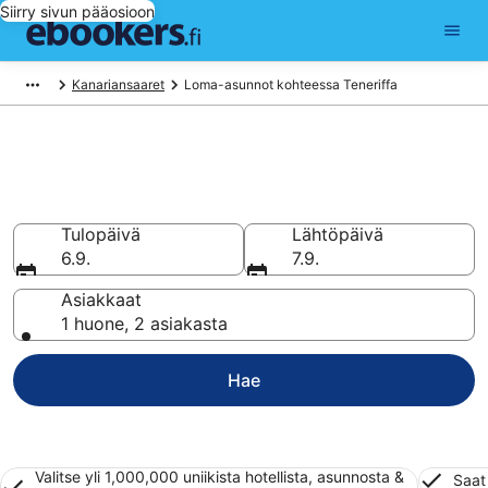
Siirry sivun pääosioon
Kanariansaaret
Loma-asunnot kohteessa Teneriffa
Vuokraa loma-asunto tai
huoneisto kohteessa Teneriffa
Tulopäivä
Lähtöpäivä
6.9.
7.9.
Asiakkaat
1 huone, 2 asiakasta
Hae
Valitse yli 1,000,000 uniikista hotellista, asunnosta &
Saat