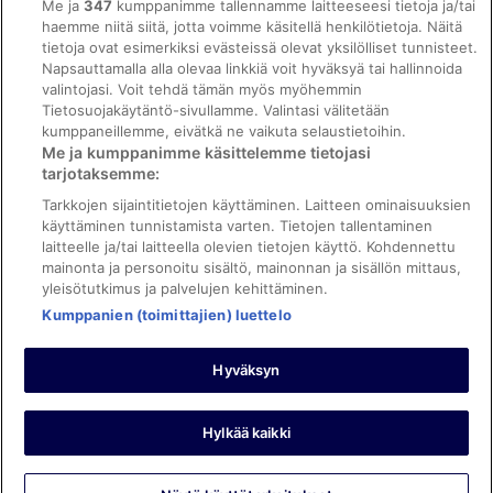
Me ja
347
kumppanimme tallennamme laitteeseesi tietoja ja/tai
ebookers BONUS+ -ohjelman ehdot
haemme niitä siitä, jotta voimme käsitellä henkilötietoja. Näitä
tietoja ovat esimerkiksi evästeissä olevat yksilölliset tunnisteet.
Oikeudelliset tiedot / ota meihin yhteyttä
Napsauttamalla alla olevaa linkkiä voit hyväksyä tai hallinnoida
valintojasi. Voit tehdä tämän myös myöhemmin
Sisältövaatimukset ja ilmoituksen tekeminen sisällöstä
Tietosuojakäytäntö-sivullamme. Valintasi välitetään
kumppaneillemme, eivätkä ne vaikuta selaustietoihin.
Tuki
Me ja kumppanimme käsittelemme tietojasi
tarjotaksemme:
Ota yhteyttä
Tarkkojen sijaintitietojen käyttäminen. Laitteen ominaisuuksien
Varauksen muuttaminen tai peruuttaminen
käyttäminen tunnistamista varten. Tietojen tallentaminen
laitteelle ja/tai laitteella olevien tietojen käyttö. Kohdennettu
Varaa lento lentoyhtiön hyvityskupongeilla
mainonta ja personoitu sisältö, mainonnan ja sisällön mittaus,
yleisötutkimus ja palvelujen kehittäminen.
Hyvityksen hakeminen ja aikarajat
Kumppanien (toimittajien) luettelo
Hyväksyn
©2026 Expedia, Inc., Expedia Groupin yritys. Kaikki oikeudet
pidätetään. ebookers ja ebookersin logo ovat Expedia, Inc.:n
tavaramerkkejä tai rekisteröityjä tavaramerkkejä.
Hylkää kaikki