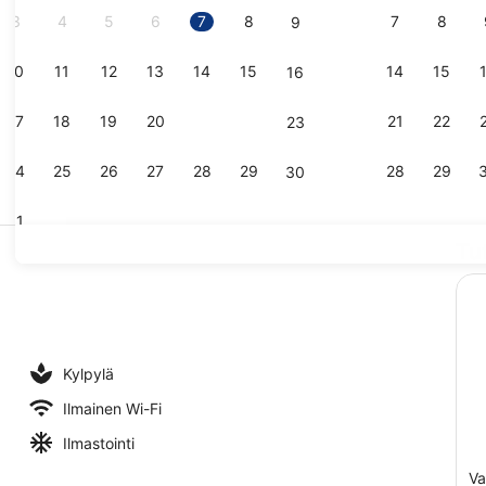
3
4
5
6
7
8
7
8
9
10
11
12
13
14
15
14
15
16
Ulkopuoli
17
18
19
20
21
22
21
22
23
24
25
26
27
28
29
28
29
30
31
Tu
Aula
ikan mukavuudet
Kylpylä
Ilmainen Wi-Fi
Ilmastointi
Va