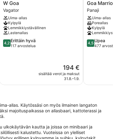
W
Goa
W Goa
Goa Marriott Resort &
Goa
Marriott
Vagator
Panaji
Vagator
Resort
Uima-allas
Uima-allas
&
Kylpylä
Poreallas
Spa
Lemmikkiystävällinen
Kylpylä
Panaji
Lastenallas
Lemmikkiystävällinen
4.2
4.5
Erittäin hyvä
Upea
4,2
4,5
kautta
kautta
117 arvostelua
477 arvostelua
5,
5,
Erittäin
Upea,
hyvä,
477
Hinta
194 €
117
arvostelua
on
arvostelua
sisältää verot ja maksut
sisältää 
194 €
31.8.–1.9.
ouima-allas. Käytössäsi on myös ilmainen langaton
isäksi majoituspaikassa on allasbaari, kattoterassi ja
tä.
u ulkokäytävän kautta ja joissa on minibaari ja
llisesti kalustettu. Vuoteissa on ylelliset
löytyy erillinen kylpyamme ja suihku, kylpytakit,