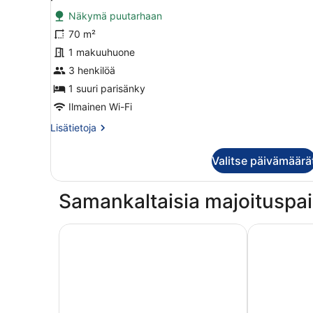
huonetyypin
Näkymä puutarhaan
Luksushuone,
70 m²
1
suuri
1 makuuhuone
parisänky,
3 henkilöä
näköala
1 suuri parisänky
puutarhaan
Ilmainen Wi-Fi
kuvat
Lisätietoja
Lisätietoja
huoneesta
Luksushuone,
Valitse päivämäärä
1
suuri
parisänky,
Samankaltaisia majoituspai
näköala
puutarhaan
Grand Hyatt Goa
The Westin 