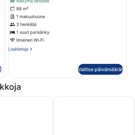
Näkymä lahdelle
huonetyypin
(B
Perhesviitti,
88 m²
1
1 makuuhuone
suuri
3 henkilöä
parisänky
1 suuri parisänky
kuvat
Ilmainen Wi-Fi
Lisätietoja
Lisätietoja
huoneesta
Perhesviitti,
1
t
Valitse päivämäärät
suuri
parisänky
kkoja
Goa
Le Méridien Goa, Calangute