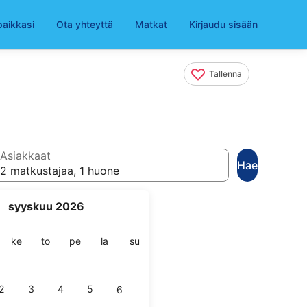
paikkasi
Ota yhteyttä
Matkat
Kirjaudu sisään
Tallenna
Asiakkaat
Hae
2 matkustajaa, 1 huone
syyskuu 2026
ai
stai
keskiviikko
torstai
perjantai
lauantai
sunnuntai
ke
to
pe
la
su
2
3
4
5
6