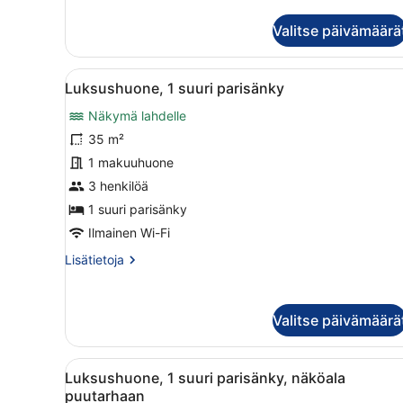
huoneesta
Luksushuone,
Valitse päivämäärä
1
suuri
parisänky,
Avaa
Hotellihuone, jossa on suuri
7
parveke
Luksushuone, 1 suuri parisänky
kaikki
(View)
Näkymä lahdelle
huonetyypin
Luksushuone,
35 m²
1
1 makuuhuone
suuri
3 henkilöä
parisänky
1 suuri parisänky
kuvat
Ilmainen Wi-Fi
Lisätietoja
Lisätietoja
huoneesta
Luksushuone,
1
Valitse päivämäärä
suuri
parisänky
Avaa
Moderni olohuone, jossa on p
10
Luksushuone, 1 suuri parisänky, näköala
kaikki
puutarhaan