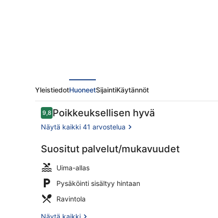
Yleistiedot
Huoneet
Sijainti
Käytännöt
Arvostelut
Poikkeuksellisen hyvä
9,8
9,8 kautta 10.
Näytä kaikki 41 arvostelua
Suositut palvelut/mukavuudet
Majoituspa
Uima-allas
Pysäköinti sisältyy hintaan
Ravintola
Näytä kaikki