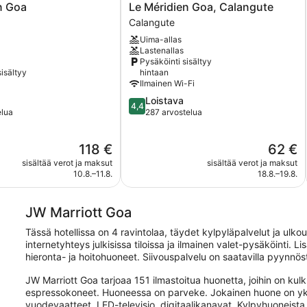
Le
n Goa
Le Méridien Goa, Calangute
Méridien
Calangute
Goa,
Uima-allas
Calangute
Lastenallas
Calangute
Pysäköinti sisältyy
sisältyy
hintaan
Ilmainen Wi-Fi
4.4
Loistava
4,4
kautta
elua
287 arvostelua
5,
Loistava,
Hinta
Hinta
118 €
62 €
287
on
on
arvostelua
sisältää verot ja maksut
sisältää verot ja maksut
118 €
62 €
10.8.–11.8.
18.8.–19.8.
JW Marriott Goa
Tässä hotellissa on 4 ravintolaa, täydet kylpyläpalvelut ja ulk
internetyhteys julkisissa tiloissa ja ilmainen valet-pysäköinti. L
hieronta- ja hoitohuoneet. Siivouspalvelu on saatavilla pyynnös
JW Marriott Goa tarjoaa 151 ilmastoitua huonetta, joihin on kulk
espressokoneet. Huoneessa on parveke. Jokainen huone on yksilö
vuodevaatteet. LED-televisio, digitaalikanavat. Kylpyhuoneista 