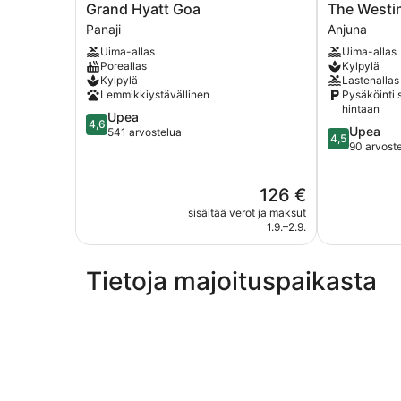
Grand
The
Grand Hyatt Goa
The Westi
Hyatt
Westin
Panaji
Anjuna
Goa
Goa
Uima-allas
Uima-allas
Panaji
Anjuna
Poreallas
Kylpylä
Kylpylä
Lastenallas
Lemmikkiystävällinen
Pysäköinti 
hintaan
4.6
Upea
4,6
4.5
Upea
kautta
541 arvostelua
4,5
kautta
90 arvost
5,
5,
Upea,
Upea,
541
Hinta
126 €
90
arvostelua
on
arvostelua
sisältää verot ja maksut
126 €
1.9.–2.9.
Tietoja majoituspaikasta