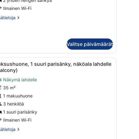
2 yhden hengen sänkyä
änkyä,
Ilmainen Wi-Fi
äköala
sätietoja
sätietoja
ihalle
oneesta
Balcony)
ksushuone,
uvat
den
Valitse päivämäärät
ngen
nkyä,
köala
maisemaan.
i sänkyä, oleskelualue, kylpyhuone lasiseinällä varustetulla suihkulla 
vaa
Hotellihuone, jossa on suuri sänky, sohva,
halle
8
ksushuone, 1 suuri parisänky, näköala lahdelle
aikki
alcony)
Balcony)
uonetyypin
Näkymä lahdelle
uksushuone,
35 m²
uuri
1 makuuhuone
arisänky,
3 henkilöä
äköala
1 suuri parisänky
ahdelle
Ilmainen Wi-Fi
Balcony)
sätietoja
sätietoja
uvat
oneesta