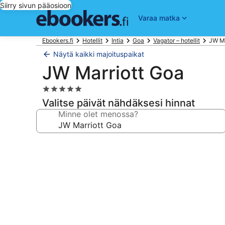
Siirry sivun pääosioon
Varaa matka
Ebookers.fi
Hotellit
Intia
Goa
Vagator – hotellit
JW Ma
Näytä kaikki majoituspaikat
JW Marriott Goa
5.0
tähden
Valitse päivät nähdäksesi hinnat
majoituspaikka
Minne olet menossa?
Majoituspaikan
JW
Marriott
Goa
valokuvagalleria