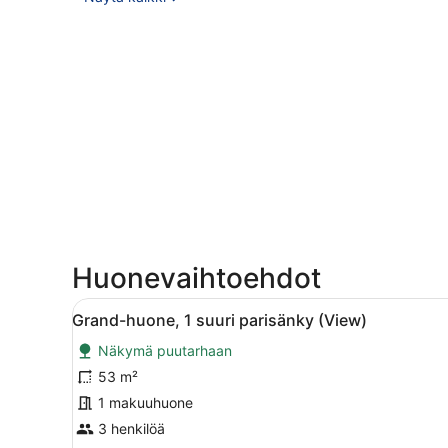
Huonevaihtoehdot
Avaa
Moderni hotellihuone, jossa 
6
Grand-huone, 1 suuri parisänky (View)
kaikki
Näkymä puutarhaan
huonetyypin
Grand-
53 m²
huone,
1 makuuhuone
1
3 henkilöä
suuri