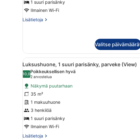
1 suuri parisänky
parisänky
Ilmainen Wi-Fi
(View)
Lisätietoja
Lisätietoja
kuvat
huoneesta
Grand-
huone,
1
Valitse päivämäärä
suuri
parisänky
(View)
Avaa
Moderni hotellihuone, jossa
7
Luksushuone, 1 suuri parisänky, parveke (View)
kaikki
Poikkeuksellisen hyvä
huonetyypin
10,0
10,0 kautta 10
(2
2 arvostelua
Luksushuone,
arvostelua)
Näkymä puutarhaan
1
35 m²
suuri
1 makuuhuone
parisänky,
parveke
3 henkilöä
(View)
1 suuri parisänky
kuvat
Ilmainen Wi-Fi
Lisätietoja
Lisätietoja