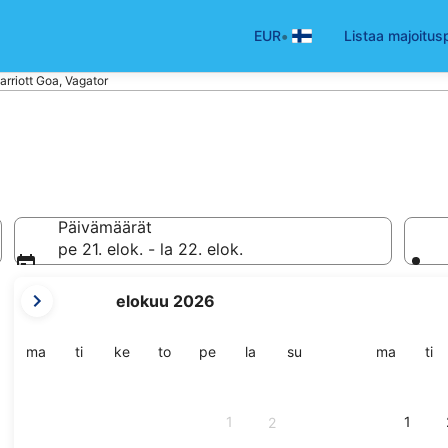
•
EUR
Listaa majoitus
rriott Goa, Vagator
Päivämäärät
pe 21. elok. - la 22. elok.
tämänhetkiset
elokuu 2026
kuukautesi
ovat
August
maanantai
tiistai
keskiviikko
torstai
perjantai
lauantai
sunnuntai
maanant
tii
ma
ti
ke
to
pe
la
su
ma
ti
2026
ja
September
1
1
2
2026.