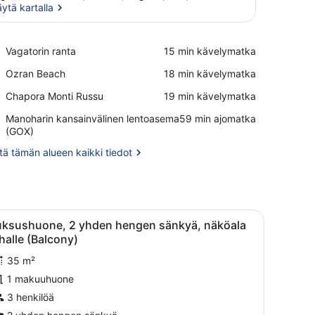
ytä kartalla
Näytä kartalla
Place,
Vagatorin ranta
‪15 min kävelymatka‬
Vagatorin
Place,
Ozran Beach
‪18 min kävelymatka‬
ranta
Ozran
Place,
Chapora Monti Russu
‪19 min kävelymatka‬
Beach
Chapora
Airport,
Manoharin kansainvälinen lentoasema
‪59 min ajomatka‬
Monti
Manoharin
(GOX)
Russu
kansainvälinen
ä tämän alueen kaikki tiedot
lentoasema
(GOX)
ri sänky, työpöytä ja kylpyhuone, joka näkyy avoimesta ovesta.
vaa
Hotellihuone, jossa on kaksi sänkyä, suuri
10
uksushuone, 2 yhden hengen sänkyä, näköala
aikki
halle (Balcony)
uonetyypin
35 m²
uksushuone,
1 makuuhuone
hden
3 henkilöä
engen