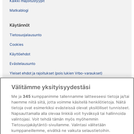
Kaikki majoitustyypit
Matkablogi
Käytännöt
Tietosuojalausunto
Cookies
Käyttöehdot
Evästelausunto
Yleiset ehdot ja rajoitukset (pois lukien Vrbo-varaukset)
Vrbon sopimusehdot
Välitämme yksityisyydestäsi
Saavutettavuus
Me ja
345
kumppanimme tallennamme laitteeseesi tietoja ja/tai
haemme niitä siitä, jotta voimme käsitellä henkilötietoja. Näitä
ebookers BONUS+ -ohjelman ehdot
tietoja ovat esimerkiksi evästeissä olevat yksilölliset tunnisteet.
Oikeudelliset tiedot / ota meihin yhteyttä
Napsauttamalla alla olevaa linkkiä voit hyväksyä tai hallinnoida
valintojasi. Voit tehdä tämän myös myöhemmin
Sisältövaatimukset ja ilmoituksen tekeminen sisällöstä
Tietosuojakäytäntö-sivullamme. Valintasi välitetään
kumppaneillemme, eivätkä ne vaikuta selaustietoihin.