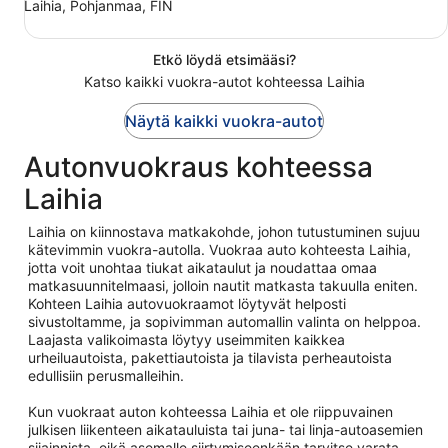
Laihia, Pohjanmaa, FIN
Etkö löydä etsimääsi?
Katso kaikki vuokra-autot kohteessa Laihia
Näytä kaikki vuokra-autot
Autonvuokraus kohteessa
Laihia
Laihia on kiinnostava matkakohde, johon tutustuminen sujuu
kätevimmin vuokra-autolla. Vuokraa auto kohteesta Laihia,
jotta voit unohtaa tiukat aikataulut ja noudattaa omaa
matkasuunnitelmaasi, jolloin nautit matkasta takuulla eniten.
Kohteen Laihia autovuokraamot löytyvät helposti
sivustoltamme, ja sopivimman automallin valinta on helppoa.
Laajasta valikoimasta löytyy useimmiten kaikkea
urheiluautoista, pakettiautoista ja tilavista perheautoista
edullisiin perusmalleihin.
Kun vuokraat auton kohteessa Laihia et ole riippuvainen
julkisen liikenteen aikatauluista tai juna- tai linja-autoasemien
sijainnista, eikä asemalle siirtymiseenkään tarvitse varata