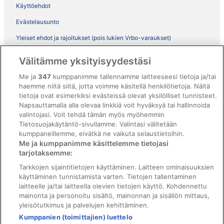
Käyttöehdot
Evästelausunto
Yleiset ehdot ja rajoitukset (pois lukien Vrbo-varaukset)
Vrbon sopimusehdot
Välitämme yksityisyydestäsi
Saavutettavuus
Me ja
347
kumppanimme tallennamme laitteeseesi tietoja ja/tai
ebookers BONUS+ -ohjelman ehdot
haemme niitä siitä, jotta voimme käsitellä henkilötietoja. Näitä
tietoja ovat esimerkiksi evästeissä olevat yksilölliset tunnisteet.
Oikeudelliset tiedot / ota meihin yhteyttä
Napsauttamalla alla olevaa linkkiä voit hyväksyä tai hallinnoida
valintojasi. Voit tehdä tämän myös myöhemmin
Sisältövaatimukset ja ilmoituksen tekeminen sisällöstä
Tietosuojakäytäntö-sivullamme. Valintasi välitetään
kumppaneillemme, eivätkä ne vaikuta selaustietoihin.
Tuki
Me ja kumppanimme käsittelemme tietojasi
tarjotaksemme:
Ota yhteyttä
Tarkkojen sijaintitietojen käyttäminen. Laitteen ominaisuuksien
Varauksen muuttaminen tai peruuttaminen
käyttäminen tunnistamista varten. Tietojen tallentaminen
laitteelle ja/tai laitteella olevien tietojen käyttö. Kohdennettu
Varaa lento lentoyhtiön hyvityskupongeilla
mainonta ja personoitu sisältö, mainonnan ja sisällön mittaus,
yleisötutkimus ja palvelujen kehittäminen.
Hyvityksen hakeminen ja aikarajat
Kumppanien (toimittajien) luettelo