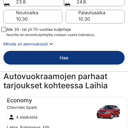
23.8.
24.8.
Noutoaika
Palautusaika
Alle 30- tai yli 70-vuotias kuljettaja
Nuorilta tai seniorikuljettajilta voidaan vaatia lisämaksu.
Minulla on alennuskoodi
Hae
Autovuokraamojen parhaat
tarjoukset kohteessa Laihia
Economy Chevrolet Spark
Economy
Chevrolet Spark
4 asiakasta
Laihia, Pohjanmaa, FIN