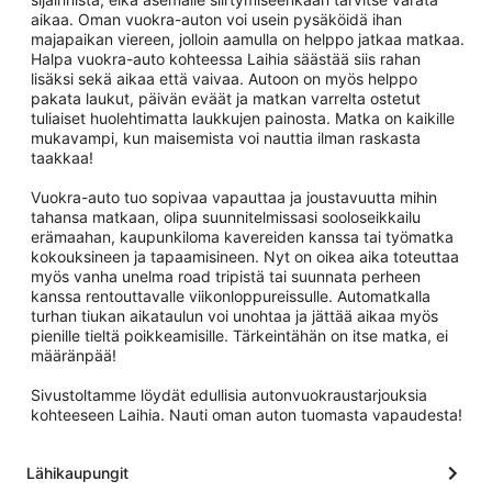
aikaa. Oman vuokra-auton voi usein pysäköidä ihan
majapaikan viereen, jolloin aamulla on helppo jatkaa matkaa.
Halpa vuokra-auto kohteessa Laihia säästää siis rahan
lisäksi sekä aikaa että vaivaa. Autoon on myös helppo
pakata laukut, päivän eväät ja matkan varrelta ostetut
tuliaiset huolehtimatta laukkujen painosta. Matka on kaikille
mukavampi, kun maisemista voi nauttia ilman raskasta
taakkaa!
Vuokra-auto tuo sopivaa vapauttaa ja joustavuutta mihin
tahansa matkaan, olipa suunnitelmissasi sooloseikkailu
erämaahan, kaupunkiloma kavereiden kanssa tai työmatka
kokouksineen ja tapaamisineen. Nyt on oikea aika toteuttaa
myös vanha unelma road tripistä tai suunnata perheen
kanssa rentouttavalle viikonloppureissulle. Automatkalla
turhan tiukan aikataulun voi unohtaa ja jättää aikaa myös
pienille tieltä poikkeamisille. Tärkeintähän on itse matka, ei
määränpää!
Sivustoltamme löydät edullisia autonvuokraustarjouksia
kohteeseen Laihia. Nauti oman auton tuomasta vapaudesta!
Lähikaupungit