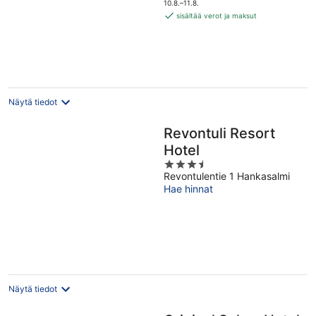
5
10.8.–11.8.
79 €
sisältää verot ja maksut
per
yö
Näytä tiedot
Revontuli Resort
Hotel
3.5
Revontulentie 1 Hankasalmi
out
Hae hinnat
of
5
Näytä tiedot