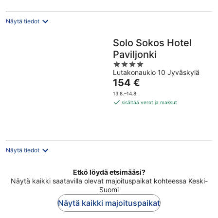
Näytä tiedot
Solo Sokos Hotel
Paviljonki
4
Lutakonaukio 10 Jyväskylä
out
Hinta
154 €
of
on
5
13.8.–14.8.
154 €
sisältää verot ja maksut
per
yö
Näytä tiedot
Etkö löydä etsimääsi?
Näytä kaikki saatavilla olevat majoituspaikat kohteessa Keski-
Suomi
Näytä kaikki majoituspaikat