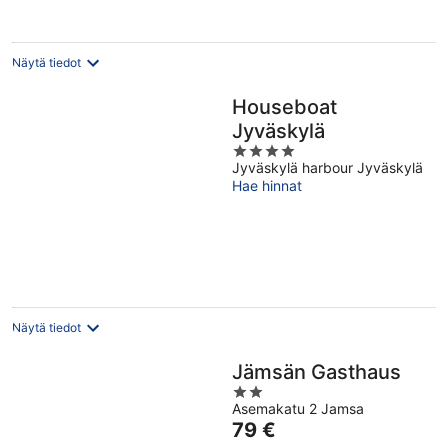
Näytä tiedot
Houseboat
Jyväskylä
4
Jyväskylä harbour Jyväskylä
out
Hae hinnat
of
5
Näytä tiedot
Jämsän Gasthaus
2
Asemakatu 2 Jamsa
out
Hinta
79 €
of
on