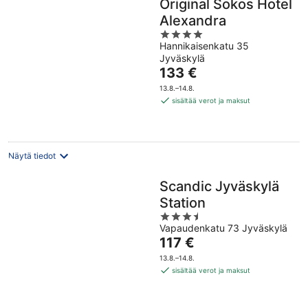
Original Sokos Hotel
Alexandra
4
Hannikaisenkatu 35
out
Jyväskylä
of
Hinta
133 €
5
on
13.8.–14.8.
133 €
sisältää verot ja maksut
per
yö
Näytä tiedot
Scandic Jyväskylä
Station
3.5
Vapaudenkatu 73 Jyväskylä
out
Hinta
117 €
of
on
5
13.8.–14.8.
117 €
sisältää verot ja maksut
per
yö