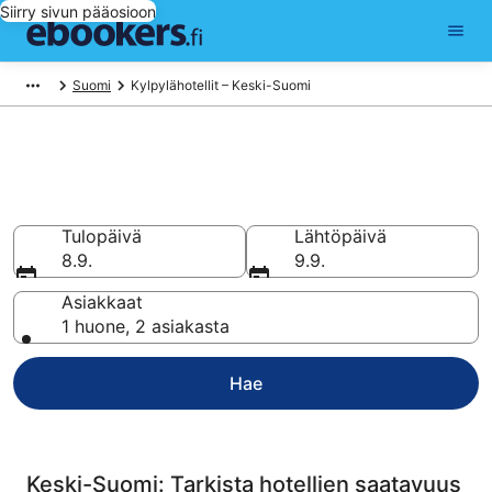
Siirry sivun pääosioon
Suomi
Kylpylähotellit – Keski-Suomi
Varaa kylpylähotelli kohteesta
Keski-Suomi
Tulopäivä
Lähtöpäivä
8.9.
9.9.
Asiakkaat
1 huone, 2 asiakasta
Hae
Keski-Suomi: Tarkista hotellien saatavuus