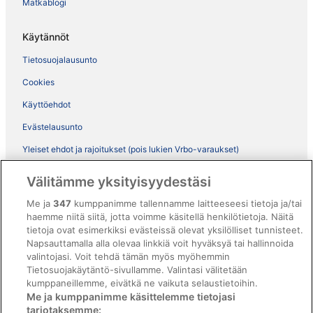
Matkablogi
Käytännöt
Tietosuojalausunto
Cookies
Käyttöehdot
Evästelausunto
Yleiset ehdot ja rajoitukset (pois lukien Vrbo-varaukset)
Vrbon sopimusehdot
Välitämme yksityisyydestäsi
Saavutettavuus
Me ja
347
kumppanimme tallennamme laitteeseesi tietoja ja/tai
haemme niitä siitä, jotta voimme käsitellä henkilötietoja. Näitä
ebookers BONUS+ -ohjelman ehdot
tietoja ovat esimerkiksi evästeissä olevat yksilölliset tunnisteet.
Oikeudelliset tiedot / ota meihin yhteyttä
Napsauttamalla alla olevaa linkkiä voit hyväksyä tai hallinnoida
valintojasi. Voit tehdä tämän myös myöhemmin
Sisältövaatimukset ja ilmoituksen tekeminen sisällöstä
Tietosuojakäytäntö-sivullamme. Valintasi välitetään
kumppaneillemme, eivätkä ne vaikuta selaustietoihin.
Tuki
Me ja kumppanimme käsittelemme tietojasi
tarjotaksemme: