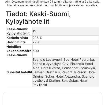
Alin löytämämme hinta viimeisten 24 tunnin aikana 1 yölle ja 2 aikuiselle.
Hinnat ja saatavuus voivat muuttua. Muita ehtoja saatetaan soveltaa.
Tiedot: Keski-Suomi,
Kylpylähotellit
Keski-Suomi:
19
Kylpylähotellit
Korkein hinta
208 €
Halvin hinta
79 €
Hotellien
kokonaismäärä:
500
Keski-Suomi
Scandic Laajavuori, Spa Hotel Peurunka,
Scandic Jyväskylä City, Finlandia Hotel
Alba, Hotelli Verso, Houseboat Jyväskylä,
Suositut hotellit
Jämsän Gasthaus, Revontuli Resort Hotel,
Original Sokos Hotel Alexandra, Scandic
Jyväskylä Station, Solo Sokos Hotel
Paviljonki