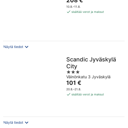
208 €
of
on
5
10.8.–11.8.
208 €
sisältää verot ja maksut
per
yö
Näytä tiedot
Scandic Jyväskylä
City
3
Väinönkatu 3 Jyväskylä
out
Hinta
101 €
of
on
5
20.8.–21.8.
101 €
sisältää verot ja maksut
per
yö
Näytä tiedot