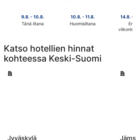
9.8. - 10.8.
10.8. - 11.8.
14.8. - 16
Tänä iltana
Huomisiltana
Ensi
Tarkista
Tarkista
viikonlop
Tarkista
kohteen
kohteen
kohteen
Keski-
Keski-
Katso hotellien hinnat
Keski-
Suomi
Suomi
Suomi
hinnat
hinnat
kohteessa Keski-Suomi
hinnat
täksi
huomisillaksi
ensi
illaksi
eli
Jyväskylä
Jämsä
viikonlopu
eli
10.8.
eli
9.8.
-
14.8.
-
11.8.
-
10.8.
16.8.
Jyväskylä
Jämsä