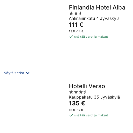
Finlandia Hotel Alba
2.5
Ahlmaninkatu 4 Jyväskylä
out
Hinta
111 €
of
on
5
13.8.–14.8.
111 €
sisältää verot ja maksut
per
yö
Näytä tiedot
Hotelli Verso
3.5
Kauppakatu 35 Jyväskylä
out
Hinta
135 €
of
on
5
16.8.–17.8.
135 €
sisältää verot ja maksut
per
yö