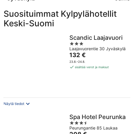
Suosituimmat Kylpylähotellit
Keski-Suomi
Scandic Laajavuori
3
Laajavuorentie 30 Jyväskylä
out
Hinta
132 €
of
on
5
23.8.–24.8.
132 €
sisältää verot ja maksut
per
yö
Näytä tiedot
Spa Hotel Peurunka
3.5
Peurungantie 85 Laukaa
out
Hinta