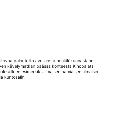
istavaa palautetta avuliaasta henkilökunnastaan.
yhyen kävelymatkan päässä kohteesta Kinopalatsi,
iakkailleen esimerkiksi ilmaisen aamiaisen, ilmaisen
ja kuntosalin.