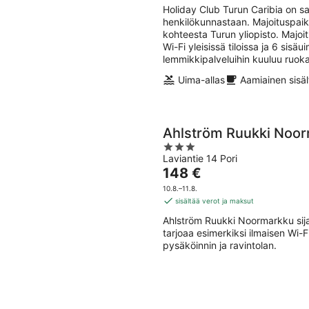
per
Holiday Club Turun Caribia on sa
yö
henkilökunnastaan. Majoituspaik
kohteesta Turun yliopisto. Majoi
Wi-Fi yleisissä tiloissa ja 6 sis
lemmikkipalveluihin kuuluu ruoka
Uima-allas
Aamiainen sisäl
Ahlström Ruukki Noo
3
Laviantie 14 Pori
out
Hinta
148 €
of
on
5
10.8.–11.8.
148 €
sisältää verot ja maksut
per
Ahlström Ruukki Noormarkku sijai
yö
tarjoaa esimerkiksi ilmaisen Wi-F
pysäköinnin ja ravintolan.