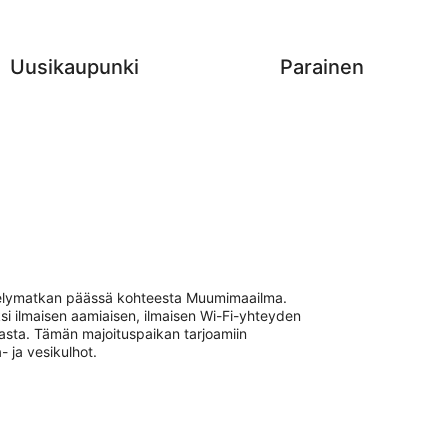
-
16.8.
Uusikaupunki
Parainen
ävelymatkan päässä kohteesta Muumimaailma.
si ilmaisen aamiaisen, ilmaisen Wi-Fi-yhteyden
allasta. Tämän majoituspaikan tarjoamiin
- ja vesikulhot.