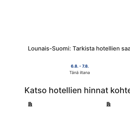
Lounais-Suomi: Tarkista hotellien sa
6.8. - 7.8.
Tänä iltana
Tarkista
kohteen
Katso hotellien hinnat koh
Lounais-
Suomi
Turku
hinnat
Naantali
täksi
illaksi
eli
6.8.