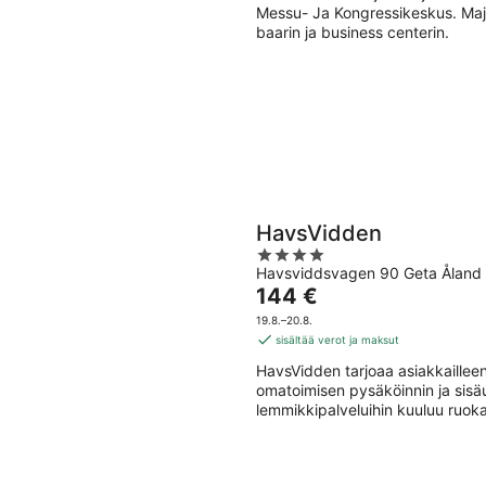
Messu- Ja Kongressikeskus. Majoi
baarin ja business centerin.
HavsVidden
4
Havsviddsvagen 90 Geta Åland 
out
Hinta
144 €
of
on
5
19.8.–20.8.
144 €
sisältää verot ja maksut
per
HavsVidden tarjoaa asiakkailleen 
yö
omatoimisen pysäköinnin ja sisä
lemmikkipalveluihin kuuluu ruoka