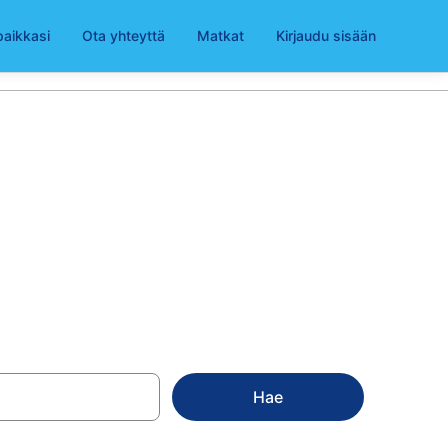
paikkasi
Ota yhteyttä
Matkat
Kirjaudu sisään
 Lounais-
Hae