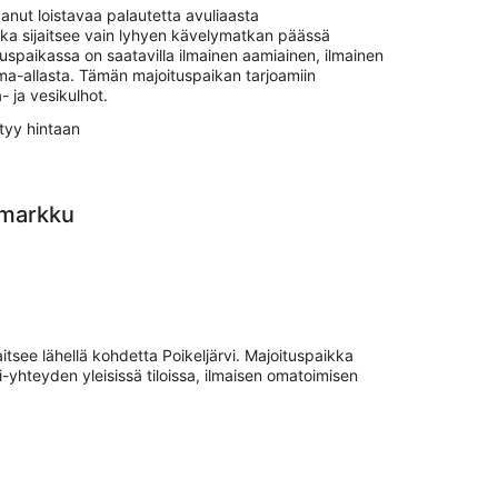
anut loistavaa palautetta avuliaasta
ka sijaitsee vain lyhyen kävelymatkan päässä
tuspaikassa on saatavilla ilmainen aamiainen, ilmainen
äuima-allasta. Tämän majoituspaikan tarjoamiin
- ja vesikulhot.
tyy hintaan
rmarkku
tsee lähellä kohdetta Poikeljärvi. Majoituspaikka
i-yhteyden yleisissä tiloissa, ilmaisen omatoimisen