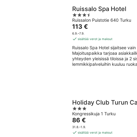
Ruissalo Spa Hotel
3.5
Ruissalon Puistotie 640 Turku
out
Hinta
113 €
of
on
5
6.9.–7.9.
113 €
sisältää verot ja maksut
per
Ruissalo Spa Hotel sijaitsee va
yö
Majoituspaikka tarjoaa asiakkaill
yhteyden yleisissä tiloissa ja 2 
lemmikkipalveluihin kuuluu ruoka
Holiday Club Turun Ca
3
Kongressikuja 1 Turku
out
Hinta
86 €
of
on
5
31.8.–1.9.
86 €
sisältää verot ja maksut