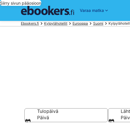
Siirry sivun pääosioon
Varaa matka
Ebookers.fi
Kylpylähotellit
Eurooppa
Suomi
Kylpylähotel
Varaa kylpylä
Suomi
Tulopäivä
Läh
Päivä
Päi