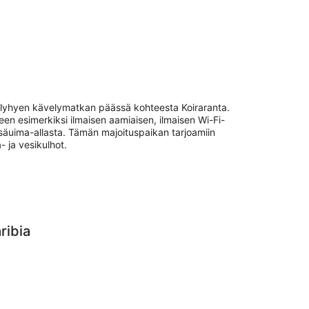
in lyhyen kävelymatkan päässä kohteesta Koiraranta.
een esimerkiksi ilmaisen aamiaisen, ilmaisen Wi-Fi-
sisäuima-allasta. Tämän majoituspaikan tarjoamiin
- ja vesikulhot.
ribia