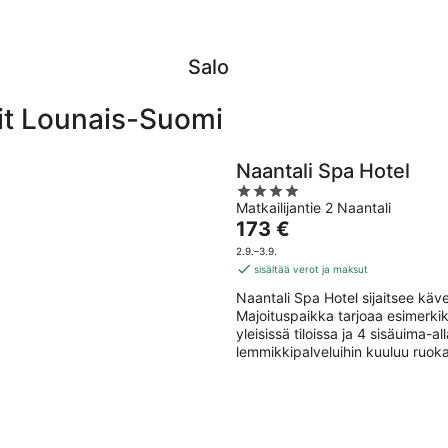
8.8.
-
9.8.
Salo
it Lounais-Suomi
Naantali Spa Hotel
4
Matkailijantie 2 Naantali
out
Hinta
173 €
of
on
5
2.9.–3.9.
173 €
sisältää verot ja maksut
per
Naantali Spa Hotel sijaitsee k
yö
Majoituspaikka tarjoaa esimerkik
yleisissä tiloissa ja 4 sisäuima-
lemmikkipalveluihin kuuluu ruoka