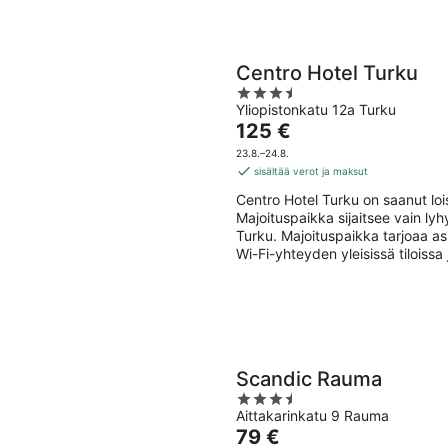
Centro Hotel Turku
3.5
Yliopistonkatu 12a Turku
out
Hinta
125 €
of
on
5
23.8.–24.8.
125 €
sisältää verot ja maksut
per
Centro Hotel Turku on saanut lo
yö
Majoituspaikka sijaitsee vain l
Turku. Majoituspaikka tarjoaa as
Wi-Fi-yhteyden yleisissä tiloissa 
Scandic Rauma
3.5
Aittakarinkatu 9 Rauma
out
Hinta
79 €
of