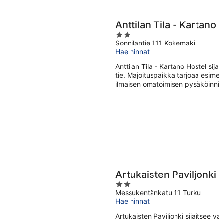
Anttilan Tila - Kartano
2
Sonnilantie 111 Kokemaki
out
Hae hinnat
of
5
Anttilan Tila - Kartano Hostel s
tie. Majoituspaikka tarjoaa esime
ilmaisen omatoimisen pysäköinni
Artukaisten Paviljonki
2
Messukentänkatu 11 Turku
out
Hae hinnat
of
5
Artukaisten Paviljonki sijaitsee