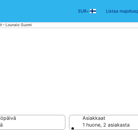
•
EUR
Listaa majoitus
lit – Lounais-Suomi
hotelli kohteesta
töpäivä
Asiakkaat
vä
1 huone, 2 asiakasta