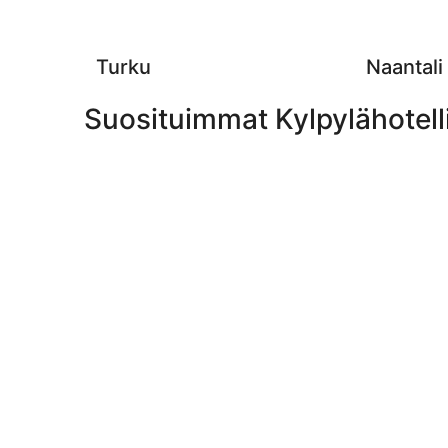
-
7.8.
Turku
Naantali
Suosituimmat Kylpylähotell