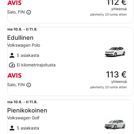
112 €
yhteensä
Salo, FIN
päivitetty 23 tuntia sitten
Edullinen Volkswagen Polo
ma
ma 10.8. - ti 11.8.
10.8.
Edullinen
viiva
Volkswagen Polo
ti
11.8.
5 asiakasta
Ei kilometrirajoitusta
113 €
yhteensä
Salo, FIN
päivitetty 23 tuntia sitten
Pienikokoinen Volkswagen Golf
ma
ma 10.8. - ti 11.8.
10.8.
Pienikokoinen
viiva
Volkswagen Golf
ti
11.8.
5 asiakasta