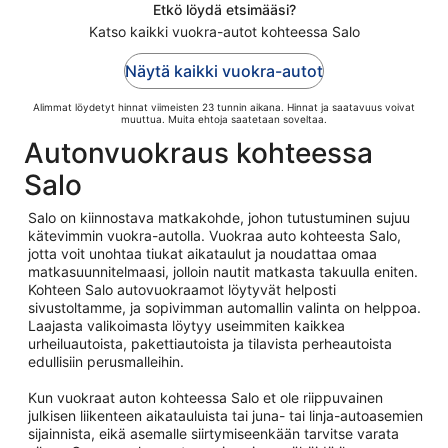
Etkö löydä etsimääsi?
Katso kaikki vuokra-autot kohteessa Salo
Näytä kaikki vuokra-autot
Alimmat löydetyt hinnat viimeisten 23 tunnin aikana. Hinnat ja saatavuus voivat
muuttua. Muita ehtoja saatetaan soveltaa.
Autonvuokraus kohteessa
Salo
Salo on kiinnostava matkakohde, johon tutustuminen sujuu
kätevimmin vuokra-autolla. Vuokraa auto kohteesta Salo,
jotta voit unohtaa tiukat aikataulut ja noudattaa omaa
matkasuunnitelmaasi, jolloin nautit matkasta takuulla eniten.
Kohteen Salo autovuokraamot löytyvät helposti
sivustoltamme, ja sopivimman automallin valinta on helppoa.
Laajasta valikoimasta löytyy useimmiten kaikkea
urheiluautoista, pakettiautoista ja tilavista perheautoista
edullisiin perusmalleihin.
Kun vuokraat auton kohteessa Salo et ole riippuvainen
julkisen liikenteen aikatauluista tai juna- tai linja-autoasemien
sijainnista, eikä asemalle siirtymiseenkään tarvitse varata