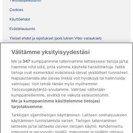
Tietosuojalausunto
Cookies
Käyttöehdot
Evästelausunto
Yleiset ehdot ja rajoitukset (pois lukien Vrbo-varaukset)
Vrbon sopimusehdot
Välitämme yksityisyydestäsi
Saavutettavuus
Me ja
347
kumppanimme tallennamme laitteeseesi tietoja ja/tai
haemme niitä siitä, jotta voimme käsitellä henkilötietoja. Näitä
ebookers BONUS+ -ohjelman ehdot
tietoja ovat esimerkiksi evästeissä olevat yksilölliset tunnisteet.
Oikeudelliset tiedot / ota meihin yhteyttä
Napsauttamalla alla olevaa linkkiä voit hyväksyä tai hallinnoida
valintojasi. Voit tehdä tämän myös myöhemmin
Sisältövaatimukset ja ilmoituksen tekeminen sisällöstä
Tietosuojakäytäntö-sivullamme. Valintasi välitetään
kumppaneillemme, eivätkä ne vaikuta selaustietoihin.
Tuki
Me ja kumppanimme käsittelemme tietojasi
tarjotaksemme:
Ota yhteyttä
Tarkkojen sijaintitietojen käyttäminen. Laitteen ominaisuuksien
Varauksen muuttaminen tai peruuttaminen
käyttäminen tunnistamista varten. Tietojen tallentaminen
laitteelle ja/tai laitteella olevien tietojen käyttö. Kohdennettu
Varaa lento lentoyhtiön hyvityskupongeilla
mainonta ja personoitu sisältö, mainonnan ja sisällön mittaus,