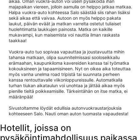
aikaa. Oman vuokra-auton voi usein pysäköidä ihan
majapaikan viereen, jolloin aamulla on helppo jatkaa matkaa.
Halpa vuokra-auto kohteessa Salo säästää siis rahan lisäksi
sekä aikaa että vaivaa. Autoon on myös helppo pakata
laukut, päivän eväät ja matkan varrelta ostetut tuliaiset
huolehtimatta laukkujen painosta. Matka on kaikille
mukavampi, kun maisemista voi nauttia ilman raskasta
taakkaa!
Vuokra-auto tuo sopivaa vapauttaa ja joustavuutta mihin
tahansa matkaan, olipa suunnitelmissasi sooloseikkailu
erämaahan, kaupunkiloma kavereiden kanssa tai työmatka
kokouksineen ja tapaamisineen. Nyt on oikea aika toteuttaa
myös vanha unelma road tripistä tai suunnata perheen
kanssa rentouttavalle viikonloppureissulle. Automatkalla
turhan tiukan aikataulun voi unohtaa ja jättää aikaa myös
pienille tieltä poikkeamisille. Tärkeintähän on itse matka, ei
määränpää!
Sivustoltamme löydät edullisia autonvuokraustarjouksia
kohteeseen Salo. Nauti oman auton tuomasta vapaudesta!
Hotellit, joissa on
pysäköintimahdollisuus paikassa