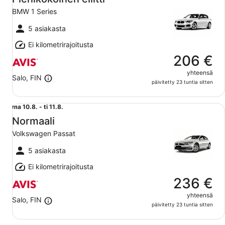
viiva
BMW 1 Series
ti
11.8.
5 asiakasta
Ei kilometrirajoitusta
206 €
yhteensä
Salo, FIN
päivitetty 23 tuntia sitten
Normaali Volkswagen Passat
ma
ma 10.8. - ti 11.8.
10.8.
Normaali
viiva
Volkswagen Passat
ti
11.8.
5 asiakasta
Ei kilometrirajoitusta
236 €
yhteensä
Salo, FIN
päivitetty 23 tuntia sitten