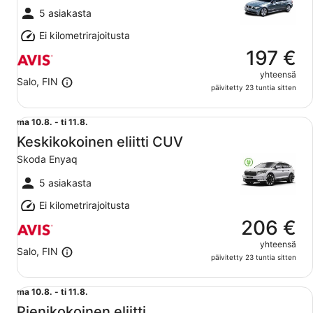
11.8.
5 asiakasta
Ei kilometrirajoitusta
197 €
yhteensä
Salo, FIN
päivitetty 23 tuntia sitten
Keskikokoinen eliitti CUV Skoda Enyaq
ma
ma 10.8. - ti 11.8.
10.8.
Keskikokoinen eliitti CUV
viiva
Skoda Enyaq
ti
11.8.
5 asiakasta
Ei kilometrirajoitusta
206 €
yhteensä
Salo, FIN
päivitetty 23 tuntia sitten
Pienikokoinen eliitti BMW 1 Series
ma
ma 10.8. - ti 11.8.
10.8.
Pienikokoinen eliitti