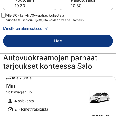
Noutoaika
Palautusaika
Alle 30- tai yli 70-vuotias kuljettaja
Nuorilta tai seniorikuljettajilta voidaan vaatia lisämaksu.
Minulla on alennuskoodi
Hae
Autovuokraamojen parhaat
tarjoukset kohteessa Salo
Mini Volkswagen up
ma
ma 10.8. - ti 11.8.
10.8.
Mini
viiva
Volkswagen up
ti
11.8.
4 asiakasta
Ei kilometrirajoitusta