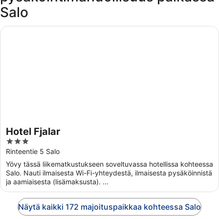
Salo
Hotel Fjalar
Hotel Fjalar
3
out
Rinteentie 5 Salo
of
Yövy tässä liikematkustukseen soveltuvassa hotellissa kohteessa
5
Salo. Nauti ilmaisesta Wi-Fi-yhteydestä, ilmaisesta pysäköinnistä
ja aamiaisesta (lisämaksusta). ...
Näytä kaikki 172 majoituspaikkaa kohteessa Salo