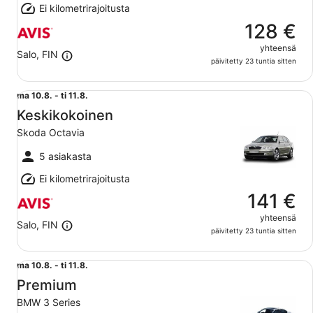
Ei kilometrirajoitusta
128 €
yhteensä
Salo, FIN
päivitetty 23 tuntia sitten
Keskikokoinen Skoda Octavia
ma
ma 10.8. - ti 11.8.
10.8.
Keskikokoinen
viiva
Skoda Octavia
ti
11.8.
5 asiakasta
Ei kilometrirajoitusta
141 €
yhteensä
Salo, FIN
päivitetty 23 tuntia sitten
Premium BMW 3 Series
ma
ma 10.8. - ti 11.8.
10.8.
Premium
viiva
BMW 3 Series
ti