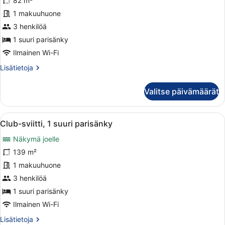
Executive-
82 m²
(Corner
sviitti,
1 makuuhuone
Suite,
1
Lounge
3 henkilöä
access)
suuri
1 suuri parisänky
parisänky,
Ilmainen Wi-Fi
parveke
Lisätietoja
Lisätietoja
kuvat
huoneesta
Executive-
Valitse päivämäärät
sviitti,
1
suuri
Avaa
Hotellihuone, jossa on suuri sänky, 
11
parisänky,
Club-sviitti, 1 suuri parisänky
kaikki
parveke
Näkymä joelle
huonetyypin
Club-
139 m²
sviitti,
1 makuuhuone
1
3 henkilöä
suuri
1 suuri parisänky
parisänky
Ilmainen Wi-Fi
kuvat
Lisätietoja
Lisätietoja