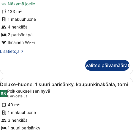
Näkymä joelle
huonetyypin
Perhesviitti,
133 m²
2
1 makuuhuone
makuuhuonetta,
4 henkilöä
jokinäköala
2 parisänkyä
(Balcony)
Ilmainen Wi-Fi
kuvat
Lisätietoja
Lisätietoja
huoneesta
Perhesviitti,
Valitse päivämäärät
2
makuuhuonetta,
jokinäköala
Avaa
Hotellihuone, jossa on suuri sänky, 
4
(Balcony)
Deluxe-huone, 1 suuri parisänky, kaupunkinäköala, torni
kaikki
Poikkeuksellisen hyvä
huonetyypin
9,6
9,6 kautta 10
(8
8 arvostelua
Deluxe-
arvostelua)
40 m²
huone,
1 makuuhuone
1
3 henkilöä
suuri
parisänky,
1 suuri parisänky