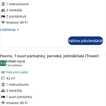
tupakointi
front)
1 makuuhuone
kielletty
3 henkilöä
(Nile,
Club
2 parisänkyä
lounge
Ilmainen Wi-Fi
,Riverfront)
Lisätietoja
Lisätietoja
kuvat
huoneesta
Panoraamahuone,
Valitse päivämäärät
2
parisänkyä,
tupakointi
Avaa
Moderni hotellihuone, jossa on sän
8
kielletty
Huone, 1 suuri parisänky, parveke, jokinäköala (Tower)
kaikki
(Nile,
Erittäin hyvä
Club
huonetyypin
8,0
8,0 kautta 10
(2
2 arvostelua
lounge
Huone,
arvostelua)
,Riverfront)
Näkymä joelle
1
42 m²
suuri
1 makuuhuone
parisänky,
parveke,
3 henkilöä
jokinäköala
1 suuri parisänky
(Tower)
Ilmainen Wi-Fi