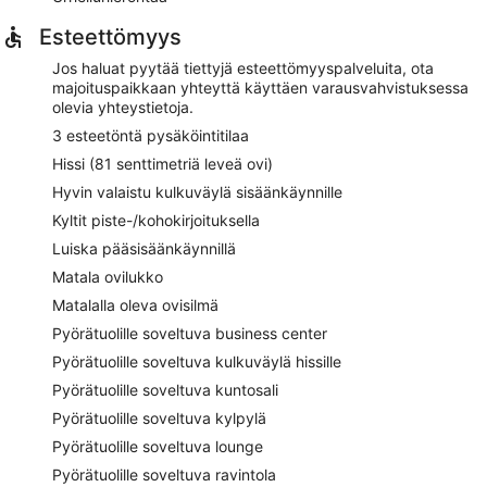
Esteettömyys
Jos haluat pyytää tiettyjä esteettömyyspalveluita, ota
majoituspaikkaan yhteyttä käyttäen varausvahvistuksessa
olevia yhteystietoja.
3 esteetöntä pysäköintitilaa
Hissi (81 senttimetriä leveä ovi)
Hyvin valaistu kulkuväylä sisäänkäynnille
Kyltit piste-/kohokirjoituksella
Luiska pääsisäänkäynnillä
Matala ovilukko
Matalalla oleva ovisilmä
Pyörätuolille soveltuva business center
Pyörätuolille soveltuva kulkuväylä hissille
Pyörätuolille soveltuva kuntosali
Pyörätuolille soveltuva kylpylä
Pyörätuolille soveltuva lounge
Pyörätuolille soveltuva ravintola