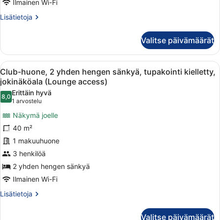
Ilmainen Wi-Fi
kielletty,
Lisätietoja
Lisätietoja
jokinäköala
huoneesta
(Guest)
Club-
Valitse päivämäärät
kuvat
huone,
1
suuri
Avaa
Hotellihuone, jossa on kaksi sänkyä
7
parisänky,
Club-huone, 2 yhden hengen sänkyä, tupakointi kielletty,
kaikki
tupakointi
jokinäköala (Lounge access)
kielletty,
huonetyypin
Erittäin hyvä
jokinäköala
8,0
Club-
8,0 kautta 10
(1
1 arvostelu
(Guest)
huone,
arvostelu)
Näkymä joelle
2
40 m²
yhden
1 makuuhuone
hengen
3 henkilöä
sänkyä,
tupakointi
2 yhden hengen sänkyä
kielletty,
Ilmainen Wi-Fi
jokinäköala
Lisätietoja
Lisätietoja
(Lounge
huoneesta
Club-
access)
Valitse päivämäärät
huone,