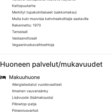
Kattopuutarha
Merkityt tupakointialueet (sakkomaksu)
Muita kuin muovisia kahvinsekoittajia saatavilla
Rakennettu: 1970
Tanssisali
Vastaanottosali
Vegaaniruokavaihtoehtoja
Huoneen palvelut/mukavuudet
Makuuhuone
Allergiatestatut vuodevaatteet
Ilmainen vauvansänky
Lisävuode (lisämaksusta)
Pillowtop-patja
Pimennysverhot