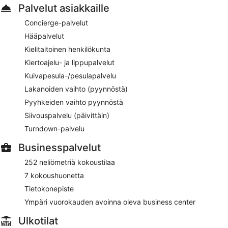
Palvelut asiakkaille
Concierge-palvelut
Hääpalvelut
Kielitaitoinen henkilökunta
Kiertoajelu- ja lippupalvelut
Kuivapesula-/pesulapalvelu
Lakanoiden vaihto (pyynnöstä)
Pyyhkeiden vaihto pyynnöstä
Siivouspalvelu (päivittäin)
Turndown-palvelu
Businesspalvelut
252 neliömetriä kokoustilaa
7 kokoushuonetta
Tietokonepiste
Ympäri vuorokauden avoinna oleva business center
Ulkotilat