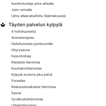
Aurinkotuoleja uima-altaalla
Joen rannalla
Uima-allascabañoita (lisämaksusta)
Täyden palvelun kylpylä
4 hoitohuonetta
Aromaterapiaa
Hoitohuoneita pariskunnille
Höyrysauna
Kasvohoitoja
Klassista hierontaa
Kuumakivihierontaa
Kylpylä avoinna joka päivä
Poreallas
Raskaudenaikaista hierontaa
Sauna
Syväkudoshierontaa
Urheiluhierontaa