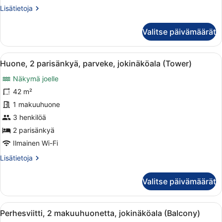
kuvat
Lisätietoja
Lisätietoja
huoneesta
Huone,
Valitse päivämäärät
1
suuri
parisänky,
Avaa
Kaupunkikuva, jossa näkyy selkeästi k
7
parveke,
Huone, 2 parisänkyä, parveke, jokinäköala (Tower)
kaikki
jokinäköala
Näkymä joelle
(Tower)
huonetyypin
Huone,
42 m²
2
1 makuuhuone
parisänkyä,
3 henkilöä
parveke,
2 parisänkyä
jokinäköala
Ilmainen Wi-Fi
(Tower)
Lisätietoja
Lisätietoja
kuvat
huoneesta
Huone,
Valitse päivämäärät
2
parisänkyä,
parveke,
Avaa
Moderni hotellihuone, jossa on suur
12
jokinäköala
Perhesviitti, 2 makuuhuonetta, jokinäköala (Balcony)
kaikki
(Tower)