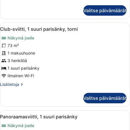
huoneesta
Club-
Valitse päivämäärät
sviitti,
1
suuri
Avaa
Moderni hotellihuone, jossa on suur
12
parisänky
Club-sviitti, 1 suuri parisänky, torni
kaikki
Näkymä joelle
huonetyypin
Club-
73 m²
sviitti,
1 makuuhuone
1
3 henkilöä
suuri
1 suuri parisänky
parisänky,
Ilmainen Wi-Fi
torni
Lisätietoja
Lisätietoja
kuvat
huoneesta
Club-
Valitse päivämäärät
sviitti,
1
suuri
Avaa
Hotellihuone, jossa on suuri sänky
14
parisänky,
Panoraamasviitti, 1 suuri parisänky
kaikki
torni
Näkymä joelle
huonetyypin