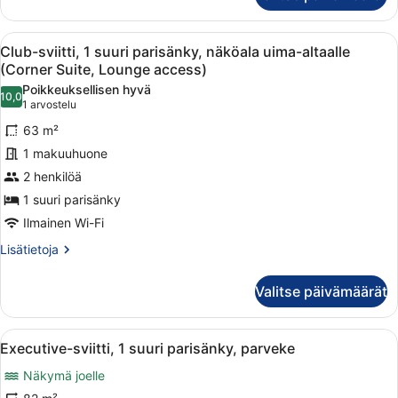
kuvat
2
yhden
Avaa
Hotellihuone, jossa on suuri sänky,
10
hengen
Club-sviitti, 1 suuri parisänky, näköala uima-altaalle
kaikki
sänkyä,
(Corner Suite, Lounge access)
tupakointi
huonetyypin
Poikkeuksellisen hyvä
kielletty,
10,0
Club-
10,0 kautta 10
(1
1 arvostelu
jokinäköala
sviitti,
arvostelu)
(Lounge
63 m²
1
access)
1 makuuhuone
suuri
2 henkilöä
parisänky,
1 suuri parisänky
näköala
uima-
Ilmainen Wi-Fi
altaalle
Lisätietoja
Lisätietoja
(Corner
huoneesta
Club-
Suite,
Valitse päivämäärät
sviitti,
Lounge
1
access)
suuri
Avaa
Hotellihuone, jossa on suuri sänky, 
12
parisänky,
kuvat
Executive-sviitti, 1 suuri parisänky, parveke
kaikki
näköala
Näkymä joelle
uima-
huonetyypin
altaalle