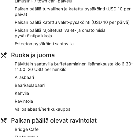
Limusiini- / town car -palvelu
avuliaasta henkilökunnastaan. Majoituspaikka sijaitsee vain
Paikan päällä turvallinen ja katettu pysäköinti (USD 10 per
lyhyen kävelymatkan päässä kohteesta Niili. Majoituspaikka
päivä)
tarjoaa asiakkaille esimerkiksi ilmaisen Wi-Fi-yhteyden
yleisissä tiloissa sekä 2 ulkouima-allasta ja täyden palvelun
Paikan päällä katettu valet-pysäköinti (USD 10 per päivä)
kylpylän.
Paikan päällä rajoitetusti valet- ja omatoimisia
pysäköintipaikkoja
Ilmainen Wi-Fi
Esteetön pysäköinti saatavilla
Jos Lähi-idän keittiö on sydäntäsi lähellä, sinun kannattaa
ottaa suunnaksesi Studio 70
Ruoka ja juoma
Buffetaamiainen saatavilla päivittäin lisämaksusta
Päivittäin saatavilla buffetaamiainen lisämaksusta klo 6.30–
Valet-pysäköinti ja omatoiminen pysäköinti saatavilla
11.00; 20 USD per henkilö
maksusta
Allasbaari
Voit käydä uimassa majoituspaikan 2 ulkouima-altaassa
Baari/aulabaari
tai rentoutumassa sen porealtaassa
Kahvila
Majoituspaikan kylpylä tarjoaa asiakkailleen hemmottelua
aromaterapialla, kasvohoidoilla tai klassisilla hieronnoilla
Ravintola
Majoituspaikan tarjoamiin palveluihin sisältyvät
Välipalabaari/herkkukauppa
kuivapesula-/pesulapalvelut, concierge ja kiertoajelu- tai
lippupalvelu
Paikan päällä olevat ravintolat
Majoituspaikan alueella on tarjolla ympäri vuorokauden
Bridge Cafe
auki oleva kuntosali, höyrysauna ja sauna