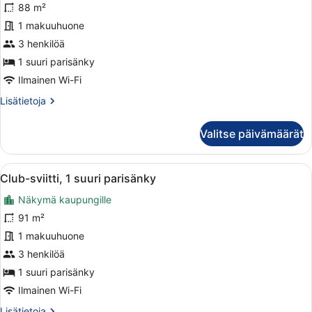
Panoraamasviitti,
88 m²
1
1 makuuhuone
suuri
3 henkilöä
parisänky
1 suuri parisänky
kuvat
Ilmainen Wi-Fi
Lisätietoja
Lisätietoja
huoneesta
Panoraamasviitti,
Valitse päivämäärät
1
suuri
parisänky
Avaa
Moderni hotellihuone, jossa on suur
11
Club-sviitti, 1 suuri parisänky
kaikki
Näkymä kaupungille
huonetyypin
Club-
91 m²
sviitti,
1 makuuhuone
1
3 henkilöä
suuri
1 suuri parisänky
parisänky
Ilmainen Wi-Fi
kuvat
Lisätietoja
Lisätietoja