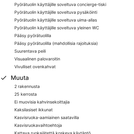
Pyörätuolin käyttäjille soveltuva concierge-tiski
Pyörätuolin käyttäjille soveltuva pysäköinti
Pyörätuolin käyttäjille soveltuva uima-allas
Pyörätuolin käyttäjille soveltuva yleinen WC
Pääsy pyörätuolilla
Pääsy pyörätuolilla (mahdollisia rajoituksia)
Suurentava peili
Visuaalinen palovaroitin
Vivulliset ovenkahvat
Muuta
2 rakennusta
25 kerrosta
Ei muovisia kahvinsekoittajia
Kaksilasiset ikkunat
Kasvisruoka-aamiainen saatavilla
Kasvisruokavaihtoehtoja
Kattava ruokajätettä koskeva käytäntö