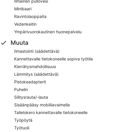
Ilmainen pullovesi
Minibaari
Ravintolaoppaita
Vedenkeitin
Ympärivuorokautinen huonepalvelu
Muuta
Ilmastointi (säädettävä)
Kannettavalle tietokoneelle sopiva työtila
Kierrätysmahdollisuus
Lämmitys (säädettävä)
Pistokeadapterit
Puhelin
Silitysrauta/-lauta
Sisäänpääsy mobiiliavaimella
Tallelokero kannettavalle tietokoneelle
Työpöytä
Työtuoli