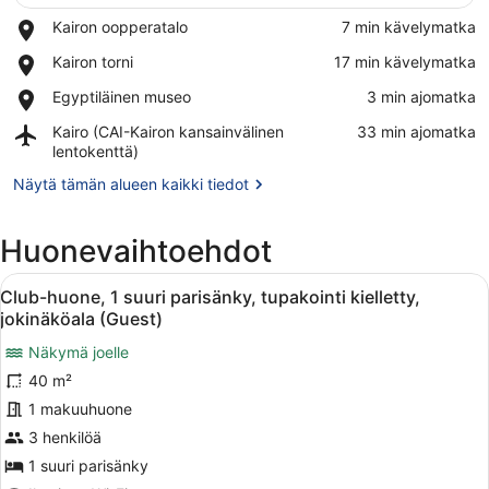
Place,
Kairon oopperatalo
‪7 min kävelymatka‬
Kairon
Näytä kartalla
Place,
Kairon torni
‪17 min kävelymatka‬
oopperatalo
Kairon
Place,
Egyptiläinen museo
‪3 min ajomatka‬
torni
Egyptiläinen
Airport,
Kairo (CAI-Kairon kansainvälinen
‪33 min ajomatka‬
museo
Kairo
lentokenttä)
(CAI-
Näytä tämän alueen kaikki tiedot
Kairon
kansainvälinen
lentokenttä)
Huonevaihtoehdot
Avaa
Hotellihuone, jossa on suuri sänky,
9
Club-huone, 1 suuri parisänky, tupakointi kielletty,
kaikki
jokinäköala (Guest)
huonetyypin
Näkymä joelle
Club-
40 m²
huone,
1
1 makuuhuone
suuri
3 henkilöä
parisänky,
1 suuri parisänky
tupakointi