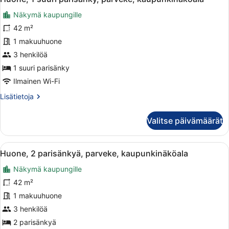
kaikki
sänkyä,
Näkymä kaupungille
kaupunkinäköala,
huonetyypin
torni
Huone,
42 m²
(Balcony)
1
1 makuuhuone
suuri
3 henkilöä
parisänky,
1 suuri parisänky
parveke,
Ilmainen Wi-Fi
kaupunkinäköala
Lisätietoja
Lisätietoja
kuvat
huoneesta
Huone,
Valitse päivämäärät
1
suuri
parisänky,
Avaa
Hotellihuone, jossa on kaksi sänkyä,
4
parveke,
Huone, 2 parisänkyä, parveke, kaupunkinäköala
kaikki
kaupunkinäköala
Näkymä kaupungille
huonetyypin
Huone,
42 m²
2
1 makuuhuone
parisänkyä,
3 henkilöä
parveke,
2 parisänkyä