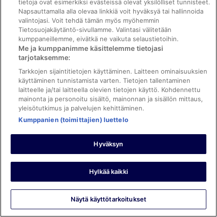
tietoja ovat esimerkiksi evästeissä olevat yksilölliset tunnisteet.
Tämä ei välttämättä ole kattava luettelo. Lisä- ja takuumaksut
Napsauttamalla alla olevaa linkkiä voit hyväksyä tai hallinnoida
voivat muuttua, eivätkä ne välttämättä sisällä veroja.
valintojasi. Voit tehdä tämän myös myöhemmin
Näytä kaikki tärkeät tiedot
Tietosuojakäytäntö-sivullamme. Valintasi välitetään
kumppaneillemme, eivätkä ne vaikuta selaustietoihin.
Sheraton Cairo Hotel & Casino –
Me ja kumppanimme käsittelemme tietojasi
tarjotaksemme:
arvostelut
Tarkkojen sijaintitietojen käyttäminen. Laitteen ominaisuuksien
käyttäminen tunnistamista varten. Tietojen tallentaminen
Arvostelut
8,8
laitteelle ja/tai laitteella olevien tietojen käyttö. Kohdennettu
Loistava
mainonta ja personoitu sisältö, mainonnan ja sisällön mittaus,
408 arvostelua
yleisötutkimus ja palvelujen kehittäminen.
Arvostelut
Kumppanien (toimittajien) luettelo
Arvosana
10–Loistava
256
10
Arvosana
8–Hyvä
89
-
Hyväksyn
8
Loistava.
Arvosana
6–OK
26
-
256
6
Hyvä.
Arvosana
4–Huono
16
kautta
Hylkää kaikki
-
89
4
408
OK.
Arvosana
2–Hirveä
21
kautta
-
arvostelua
26
2
408
Huono.
Näytä käyttötarkoitukset
kautta
-
arvostelua
16
9,0/10
8,8/10
408
Hirveä.