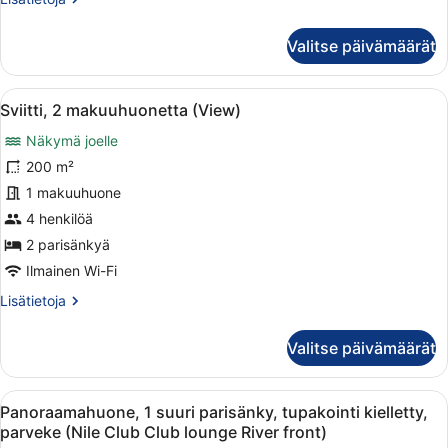
huoneesta
Club-
Valitse päivämäärät
sviitti,
1
suuri
Avaa
Moderni hotellihuone, jossa on suur
13
parisänky
Sviitti, 2 makuuhuonetta (View)
kaikki
Näkymä joelle
huonetyypin
Sviitti,
200 m²
2
1 makuuhuone
makuuhuonetta
4 henkilöä
(View)
2 parisänkyä
kuvat
Ilmainen Wi-Fi
Lisätietoja
Lisätietoja
huoneesta
Sviitti,
Valitse päivämäärät
2
makuuhuonetta
(View)
Avaa
Moderni hotellihuone, jossa on sän
11
Panoraamahuone, 1 suuri parisänky, tupakointi kielletty,
kaikki
parveke (Nile Club Club lounge River front)
huonetyypin