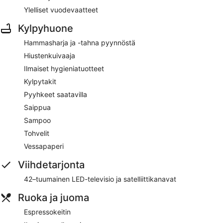
Ylelliset vuodevaatteet
Kylpyhuone
Hammasharja ja -tahna pyynnöstä
Hiustenkuivaaja
Ilmaiset hygieniatuotteet
Kylpytakit
Pyyhkeet saatavilla
Saippua
Sampoo
Tohvelit
Vessapaperi
Viihdetarjonta
42–tuumainen LED-televisio ja satelliittikanavat
Ruoka ja juoma
Espressokeitin