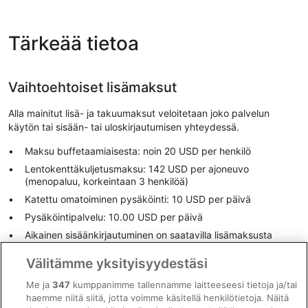
Tärkeää tietoa
Vaihtoehtoiset lisämaksut
Alla mainitut lisä- ja takuumaksut veloitetaan joko palvelun
käytön tai sisään- tai uloskirjautumisen yhteydessä.
Maksu buffetaamiaisesta: noin 20 USD per henkilö
Lentokenttäkuljetusmaksu: 142 USD per ajoneuvo
(menopaluu, korkeintaan 3 henkilöä)
Katettu omatoiminen pysäköinti: 10 USD per päivä
Pysäköintipalvelu: 10.00 USD per päivä
Aikainen sisäänkirjautuminen on saatavilla lisämaksusta
(saatavuuden mukaan)
Välitämme yksityisyydestäsi
Myöhäinen uloskirjautuminen on saatavilla lisämaksusta
(saatavuuden mukaan)
Me ja
347
kumppanimme tallennamme laitteeseesi tietoja ja/tai
Lisävuode: 40.0 USD per yö
haemme niitä siitä, jotta voimme käsitellä henkilötietoja. Näitä