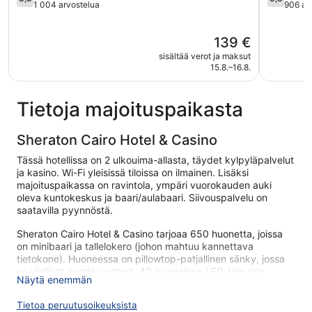
kautta
kautta
1 004 arvostelua
906 ar
5,
5,
Hyvä,
Hyvä,
Hinta
139 €
1 004
906
on
arvostelua
arvostelu
sisältää verot ja maksut
139 €
15.8.–16.8.
Tietoja majoituspaikasta
Sheraton Cairo Hotel & Casino
Tässä hotellissa on 2 ulkouima-allasta, täydet kylpyläpalvelut
ja kasino. Wi-Fi yleisissä tiloissa on ilmainen. Lisäksi
majoituspaikassa on ravintola, ympäri vuorokauden auki
oleva kuntokeskus ja baari/aulabaari. Siivouspalvelu on
saatavilla pyynnöstä.
Sheraton Cairo Hotel & Casino tarjoaa 650 huonetta, joissa
on minibaari ja tallelokero (johon mahtuu kannettava
tietokone). Huoneessa on pillowtop-patjallinen sänky, jossa
on ylelliset vuodevaatteet. 42-tuumainen LED-televisio,
Näytä enemmän
satelliittikanavat. Kylpyhuoneista löytyy kylpytakit, tohvelit,
ilmaiset hygieniatuotteet ja hiustenkuivaaja.
Tietoa peruutusoikeuksista
Tämä hotelli tarjoaa huonehintaan sisältyvän kiinteän ja