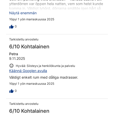
ytterdörren var öppen hela natten, vem som helst kunde
komma in. Väldigt lyhörd, dörrarna smällde igen hårt så
väggarna skakade.
Näytä enemmän
Yöpyi 1 yön marraskuussa 2025
0
Tarkistettu arvostelu
6/10 Kohtalainen
Petra
9.11.2025
Hyvää: Siisteys ja henkilökunta ja palvelu
Käännä Googlen avulla
Väldigt enkelt rum med dåliga madrasser.
Yöpyi 1 yön marraskuussa 2025
0
Tarkistettu arvostelu
6/10 Kohtalainen