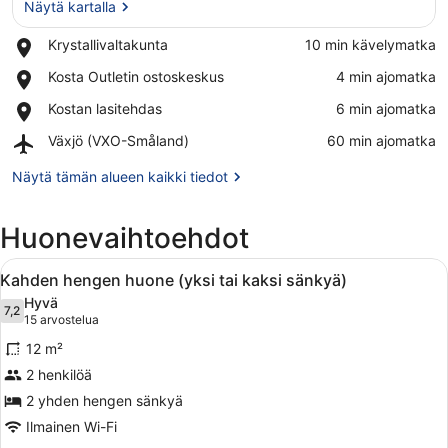
Näytä kartalla
Place,
Krystallivaltakunta
‪10 min kävelymatka‬
Krystallivaltakunta
Näytä kartalla
Place,
Kosta Outletin ostoskeskus
‪4 min ajomatka‬
Kosta
Place,
Kostan lasitehdas
‪6 min ajomatka‬
Outletin
Kostan
ostoskeskus
Airport,
Växjö (VXO-Småland)
‪60 min ajomatka‬
lasitehdas
Växjö
(VXO-
Näytä tämän alueen kaikki tiedot
Småland)
Huonevaihtoehdot
Avaa
Makuuhuone, jossa on sänky, yöpöytä
4
Kahden hengen huone (yksi tai kaksi sänkyä)
kaikki
Hyvä
huonetyypin
7,2
7,2 kautta 10
(15
15 arvostelua
Kahden
arvostelua)
12 m²
hengen
2 henkilöä
huone
2 yhden hengen sänkyä
(yksi
tai
Ilmainen Wi-Fi