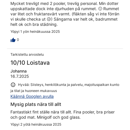
Mycket trevligt med 2 pooler, trevlig personal. Min dotter
uppskattade dock inte djurhuden på rummet. 🙂 Rummet
var litet och fruktansvärt varmt. (fläkten såg vi inte förrän
vi skulle checka ut 😥) Sängarna var helt ok, badrummet
helt ok och bra städning.
Yöpyi 1 yön heinäkuussa 2025
0
Tarkistettu arvostelu
10/10 Loistava
Johanna
16.7.2025
Hyvää: Siisteys, henkilökunta ja palvelu, majoituspaikan kunto
ja tilat ja huoneen mukavuus
Käännä Googlen avulla
Mysig plats nära till allt
Fantastiskt fint ställe nära till allt. Fina pooler, bra priser
och god mat. Minigolf och god glass.
Yöpyi 2 yötä heinäkuussa 2025