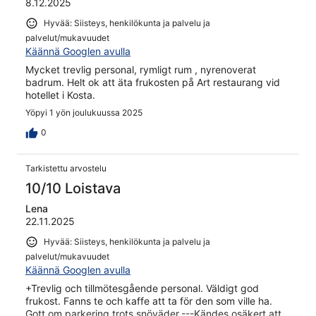
8.12.2025
Hyvää: Siisteys, henkilökunta ja palvelu ja
palvelut/mukavuudet
Käännä Googlen avulla
Mycket trevlig personal, rymligt rum , nyrenoverat
badrum. Helt ok att äta frukosten på Art restaurang vid
hotellet i Kosta.
Yöpyi 1 yön joulukuussa 2025
0
Tarkistettu arvostelu
10/10 Loistava
Lena
22.11.2025
Hyvää: Siisteys, henkilökunta ja palvelu ja
palvelut/mukavuudet
Käännä Googlen avulla
+Trevlig och tillmötesgående personal. Väldigt god
frukost. Fanns te och kaffe att ta för den som ville ha.
Gott om parkering trots snöväder.---Kändes osäkert att