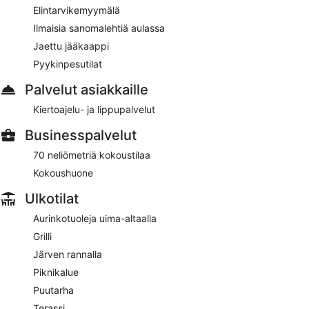
Elintarvikemyymälä
Ilmaisia sanomalehtiä aulassa
Jaettu jääkaappi
Pyykinpesutilat
Palvelut asiakkaille
Kiertoajelu- ja lippupalvelut
Businesspalvelut
70 neliömetriä kokoustilaa
Kokoushuone
Ulkotilat
Aurinkotuoleja uima-altaalla
Grilli
Järven rannalla
Piknikalue
Puutarha
Terassi