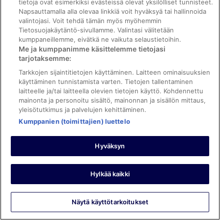
tietoja ovat esimerkiksi evästeissä olevat yksilölliset tunnisteet.
Kanonväder och njöt av det härliga poolområdet med 2
Napsauttamalla alla olevaa linkkiä voit hyväksyä tai hallinnoida
pooler. Restaurangen hade vi förväntat oss och äta något
valintojasi. Voit tehdä tämän myös myöhemmin
gott från .... enkla halvfabrikat och hamburgare med
Tietosuojakäytäntö-sivullamme. Valintasi välitetään
(goda) pommes. Frukost ok men saknade pankakor ...
kumppaneillemme, eivätkä ne vaikuta selaustietoihin.
Yöpyi 1 yön kesäkuussa 2025
Me ja kumppanimme käsittelemme tietojasi
tarjotaksemme:
0
Tarkkojen sijaintitietojen käyttäminen. Laitteen ominaisuuksien
käyttäminen tunnistamista varten. Tietojen tallentaminen
Tarkistettu arvostelu
laitteelle ja/tai laitteella olevien tietojen käyttö. Kohdennettu
8/10 Hyvä
mainonta ja personoitu sisältö, mainonnan ja sisällön mittaus,
yleisötutkimus ja palvelujen kehittäminen.
Carolina
Kumppanien (toimittajien) luettelo
18.6.2025
Hyvää: Siisteys, henkilökunta ja palvelu, majoituspaikan kunto
Hyväksyn
ja tilat ja huoneen mukavuus
Käännä Googlen avulla
Enkelt men bra
Hylkää kaikki
Yöpyi 1 yön kesäkuussa 2025
0
Näytä käyttötarkoitukset
Katso kaikki arvostelut