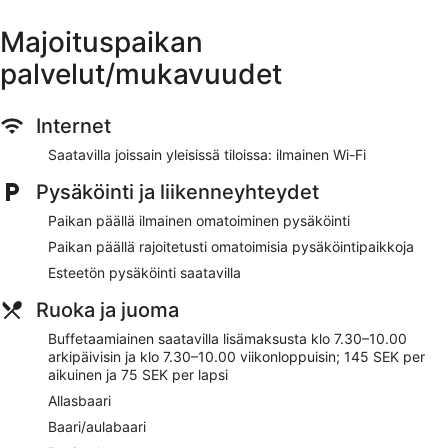
pysäköinti ja 2 ulkouima-allasta.
Majoituspaikan
Ilmainen Wi-Fi joissain yleisissä tiloissa
palvelut/mukavuudet
Ilmainen omatoiminen pysäköinti
Jos kaipaat syötävää tai juotavaa, majoituspaikasta
löytyy ravintola, allasbaari ja baari/lounge
Internet
Buffetaamiainen saatavilla päivittäin lisämaksusta
Saatavilla joissain yleisissä tiloissa: ilmainen Wi-Fi
Voit käydä uimassa majoituspaikan 2 ulkouima-altaassa
tai rentoutumassa sen 2 porealtaassa
Pysäköinti ja liikenneyhteydet
Majoituspaikan palveluihin lukeutuvat ilmaiset
Paikan päällä ilmainen omatoiminen pysäköinti
sanomalehdet aulassa, kokoushuone ja kokoustila
Paikan päällä rajoitetusti omatoimisia pysäköintipaikkoja
Majoituspaikan alueella on tarjolla sauna, minigolfrata ja
Esteetön pysäköinti saatavilla
maastopyöräilymahdollisuus
Sijaitsee 7 minuutin kävelymatkan päässä kohteesta
Ruoka ja juoma
Krystallivaltakunta ja 3 minuutin ajomatkan päässä
kohteesta Kosta Outletin ostoskeskus
Buffetaamiainen saatavilla lisämaksusta klo 7.30–10.00
arkipäivisin ja klo 7.30–10.00 viikonloppuisin; 145 SEK per
Majoituspaikkaan voi tuoda lemmikin lisämaksusta
aikuinen ja 75 SEK per lapsi
(rajoituksia sovelletaan)
Allasbaari
Kosta Lodge tarjoaa asiakkaidensa käyttöön 2 ulkouima-
Baari/aulabaari
allasta, 2 poreallasta ja saunan. Majoituspaikasta löytyy