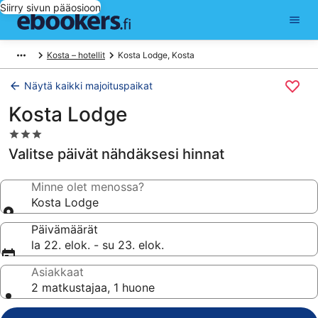
Siirry sivun pääosioon
Kosta – hotellit
Kosta Lodge, Kosta
Näytä kaikki majoituspaikat
Kosta Lodge
3.0
tähden
Valitse päivät nähdäksesi hinnat
majoituspaikka
Minne olet menossa?
Kosta Lodge
Päivämäärät
la 22. elok. - su 23. elok.
Asiakkaat
2 matkustajaa, 1 huone