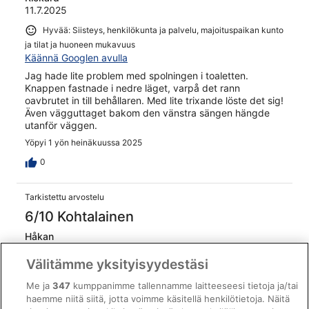
11.7.2025
Hyvää: Siisteys, henkilökunta ja palvelu, majoituspaikan kunto
ja tilat ja huoneen mukavuus
Käännä Googlen avulla
Jag hade lite problem med spolningen i toaletten.
Knappen fastnade i nedre läget, varpå det rann
oavbrutet in till behållaren. Med lite trixande löste det sig!
Även vägguttaget bakom den vänstra sängen hängde
utanför väggen.
Yöpyi 1 yön heinäkuussa 2025
0
Tarkistettu arvostelu
6/10 Kohtalainen
Håkan
8.7.2025
Välitämme yksityisyydestäsi
Hyvää: Siisteys ja huoneen mukavuus
Käännä Googlen avulla
Me ja
347
kumppanimme tallennamme laitteeseesi tietoja ja/tai
haemme niitä siitä, jotta voimme käsitellä henkilötietoja. Näitä
Nja