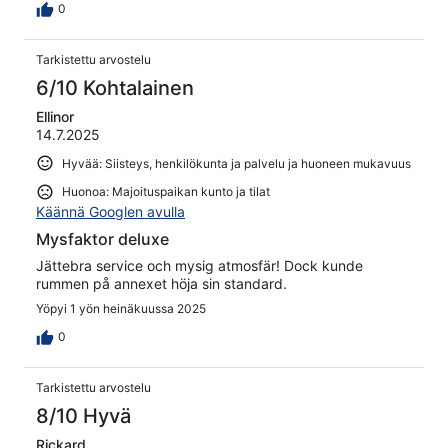
0
Tarkistettu arvostelu
6/10 Kohtalainen
Ellinor
14.7.2025
Hyvää: Siisteys, henkilökunta ja palvelu ja huoneen mukavuus
Huonoa: Majoituspaikan kunto ja tilat
Käännä Googlen avulla
Mysfaktor deluxe
Jättebra service och mysig atmosfär! Dock kunde
rummen på annexet höja sin standard.
Yöpyi 1 yön heinäkuussa 2025
0
Tarkistettu arvostelu
8/10 Hyvä
Rickard