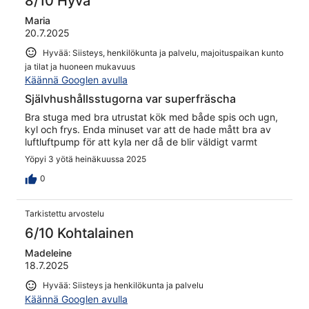
8/10 Hyvä
Maria
20.7.2025
Hyvää: Siisteys, henkilökunta ja palvelu, majoituspaikan kunto
ja tilat ja huoneen mukavuus
Käännä Googlen avulla
Självhushållsstugorna var superfräscha
Bra stuga med bra utrustat kök med både spis och ugn,
kyl och frys. Enda minuset var att de hade mått bra av
luftluftpump för att kyla ner då de blir väldigt varmt
Yöpyi 3 yötä heinäkuussa 2025
0
Tarkistettu arvostelu
6/10 Kohtalainen
Madeleine
18.7.2025
Hyvää: Siisteys ja henkilökunta ja palvelu
Käännä Googlen avulla