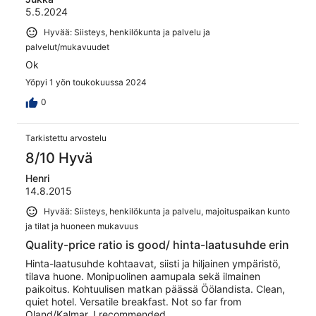
5.5.2024
Hyvää: Siisteys, henkilökunta ja palvelu ja
palvelut/mukavuudet
Ok
Yöpyi 1 yön toukokuussa 2024
0
Tarkistettu arvostelu
8/10 Hyvä
Henri
14.8.2015
Hyvää: Siisteys, henkilökunta ja palvelu, majoituspaikan kunto
ja tilat ja huoneen mukavuus
Quality-price ratio is good/ hinta-laatusuhde erin
Hinta-laatusuhde kohtaavat, siisti ja hiljainen ympäristö,
tilava huone. Monipuolinen aamupala sekä ilmainen
paikoitus. Kohtuulisen matkan päässä Öölandista. Clean,
quiet hotel. Versatile breakfast. Not so far from
Oland/Kalmar. I recommended.