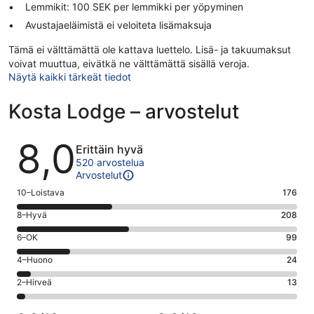
Lemmikit: 100 SEK per lemmikki per yöpyminen
Avustajaeläimistä ei veloiteta lisämaksuja
Tämä ei välttämättä ole kattava luettelo. Lisä- ja takuumaksut
voivat muuttua, eivätkä ne välttämättä sisällä veroja.
Näytä kaikki tärkeät tiedot
Kosta Lodge – arvostelut
Arvostelut
8,0
Erittäin hyvä
520 arvostelua
Arvostelut
Arvosana
10–Loistava
176
10
Arvosana
8–Hyvä
208
-
8
Loistava.
Arvosana
6–OK
99
-
176
6
Hyvä.
Arvosana
4–Huono
24
kautta
-
208
4
520
OK.
Arvosana
2–Hirveä
13
kautta
-
arvostelua
99
2
520
Huono.
kautta
-
arvostelua