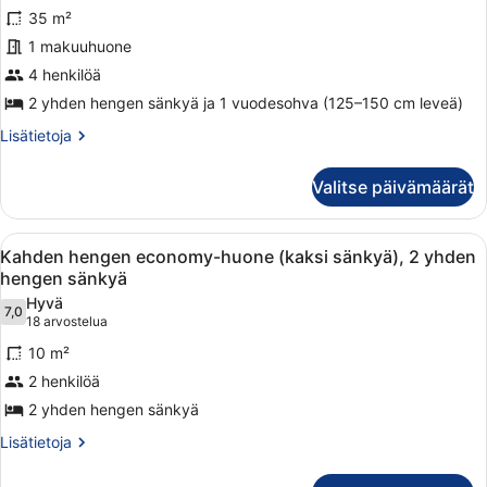
kuvat
35 m²
1 makuuhuone
4 henkilöä
2 yhden hengen sänkyä ja 1 vuodesohva (125–150 cm leveä)
Lisätietoja
Lisätietoja
huoneesta
Mökki
Valitse päivämäärät
Avaa
Hotellihuone, jossa on sänky, tuoli, 
5
Kahden hengen economy-huone (kaksi sänkyä), 2 yhden
kaikki
hengen sänkyä
huonetyypin
Hyvä
7,0
Kahden
7,0 kautta 10
(18
18 arvostelua
hengen
arvostelua)
10 m²
economy-
2 henkilöä
huone
2 yhden hengen sänkyä
(kaksi
sänkyä),
Lisätietoja
Lisätietoja
huoneesta
2
Kahden