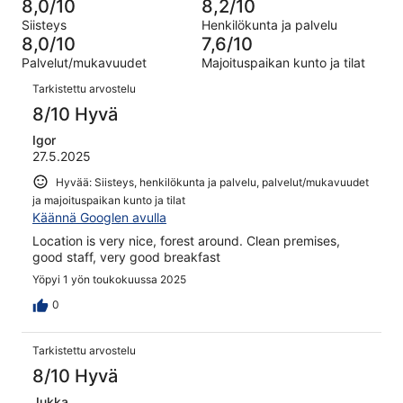
24
8,0/10
8,2/10
520
Hirveä.
kautta
Siisteys
Henkilökunta ja palvelu
arvostelua
13
520
8,0/10
7,6/10
kautta
arvostelua
Palvelut/mukavuudet
Majoituspaikan kunto ja tilat
520
Arvostelut
arvostelua
Tarkistettu arvostelu
8/10 Hyvä
Igor
27.5.2025
Hyvää: Siisteys, henkilökunta ja palvelu, palvelut/mukavuudet
ja majoituspaikan kunto ja tilat
Käännä Googlen avulla
Location is very nice, forest around. Clean premises,
good staff, very good breakfast
Yöpyi 1 yön toukokuussa 2025
0
Tarkistettu arvostelu
8/10 Hyvä
Jukka