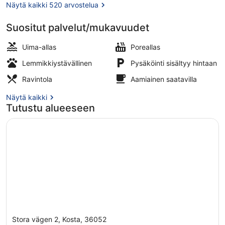
Näytä kaikki 520 arvostelua
Suositut palvelut/mukavuudet
2 ulkouima-allasta, aurinkotuoleja
Uima-allas
Poreallas
Lemmikkiystävällinen
Pysäköinti sisältyy hintaan
Ravintola
Aamiainen saatavilla
Näytä kaikki
Tutustu alueeseen
Stora vägen 2, Kosta, 36052