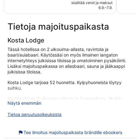
on
sisältää verot ja maksut
arvostelu
77 €
6.9.–7.9.
Tietoja majoituspaikasta
Kosta Lodge
Tässä hotellissa on 2 ulkouima-allasta, ravintola ja
baari/aulabaari. Käytössäsi on myös ilmainen langaton
internetyhteys julkisissa tiloissa ja omatoiminen pysäköinti.
Lisäksi majoituspaikassa on allasbaari, sauna ja jääkaappi
julkisissa tiloissa.
Kosta Lodge tarjoaa 52 huonetta. Kylpyhuoneista löytyy
suihku.
Käytössäsi on 2 ulkouima-allasta ja 2 poreallasta. Muihin
Näytä enemmän
vapaa-ajan palveluihin kuuluu sauna.
Seuraavat aktiviteetit ovat saatavilla joko paikan päällä tai
Tietoa peruutusoikeuksista
sen lähistöllä, ja ne saattavat olla maksullisia.
Kosta Lodge sijaitsee vain lyhyen kävelymatkan päässä
Tee ilmoitus majoituspaikasta brändille ebookers
kohteesta Krystallivaltakunta. Majoituspaikassa on saatavilla
ilmainen Wi-Fi yleisissä tiloissa, ilmainen omatoiminen