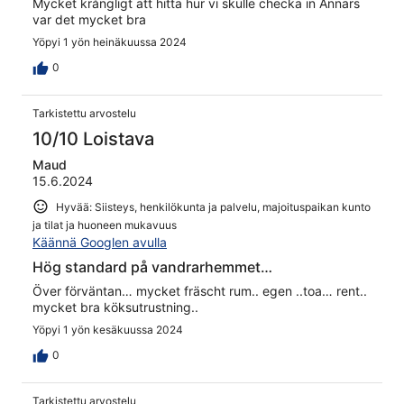
Mycket krångligt att hitta hur vi skulle checka in Annars
var det mycket bra
Yöpyi 1 yön heinäkuussa 2024
0
Tarkistettu arvostelu
10/10 Loistava
Maud
15.6.2024
Hyvää: Siisteys, henkilökunta ja palvelu, majoituspaikan kunto
ja tilat ja huoneen mukavuus
Käännä Googlen avulla
Hög standard på vandrarhemmet…
Över förväntan… mycket fräscht rum.. egen ..toa… rent..
mycket bra köksutrustning..
Yöpyi 1 yön kesäkuussa 2024
0
Tarkistettu arvostelu