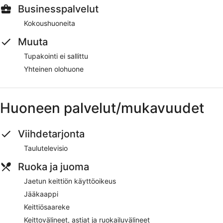
Businesspalvelut
Kokoushuoneita
Muuta
Tupakointi ei sallittu
Yhteinen olohuone
Huoneen palvelut/mukavuudet
Viihdetarjonta
Taulutelevisio
Ruoka ja juoma
Jaetun keittiön käyttöoikeus
Jääkaappi
Keittiösaareke
Keittovälineet, astiat ja ruokailuvälineet