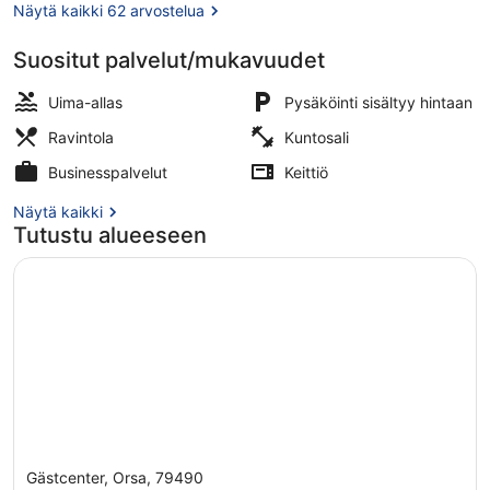
Näytä kaikki 62 arvostelua
Suositut palvelut/mukavuudet
Ulkoalueet
Uima-allas
Pysäköinti sisältyy hintaan
Ravintola
Kuntosali
Businesspalvelut
Keittiö
Näytä kaikki
Tutustu alueeseen
Gästcenter, Orsa, 79490