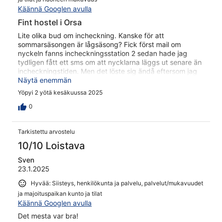
Käännä Googlen avulla
Fint hostel i Orsa
Lite olika bud om incheckning. Kanske för att
sommarsäsongen är lågsäsong? Fick först mail om
nyckeln fanns incheckningsstation 2 sedan hade jag
tydligen fått ett sms om att nycklarna läggs ut senare än
incheckningstiden. Men det löste sig ändå eftersom jag
inte hittade incheckningsstation 2. Skyltningen liksom
Näytä enemmän
upphör till station 2 och jag gick in till och fick nyckeln
Yöpyi 2 yötä kesäkuussa 2025
vid huvudbyggnaden och fick nyckeln där. Boendets
hostel är mycket rent och fräscht. Fint rum och städning
0
ingår vid utcheckning. Gemensamt kök med tillgång till
mikro kylskåp med egen hylla samt frys. Även egen hylla
Tarkistettu arvostelu
i skafferi. Herr och dam dusch samt bastu på nedre plan.
10/10 Loistava
Sven
23.1.2025
Hyvää: Siisteys, henkilökunta ja palvelu, palvelut/mukavuudet
ja majoituspaikan kunto ja tilat
Käännä Googlen avulla
Det mesta var bra!