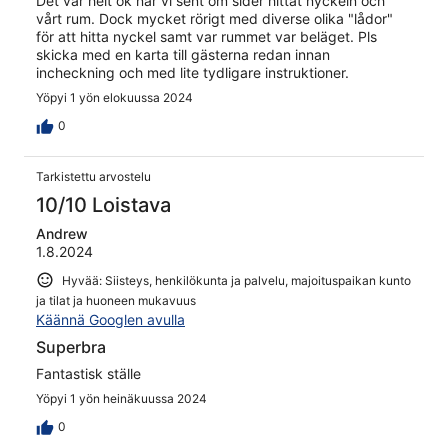
Det var helt ok när vi sent om sider hittat nyckeln och
vårt rum. Dock mycket rörigt med diverse olika "lådor"
för att hitta nyckel samt var rummet var beläget. Pls
skicka med en karta till gästerna redan innan
incheckning och med lite tydligare instruktioner.
Yöpyi 1 yön elokuussa 2024
0
Tarkistettu arvostelu
10/10 Loistava
Andrew
1.8.2024
Hyvää: Siisteys, henkilökunta ja palvelu, majoituspaikan kunto
ja tilat ja huoneen mukavuus
Käännä Googlen avulla
Superbra
Fantastisk ställe
Yöpyi 1 yön heinäkuussa 2024
0