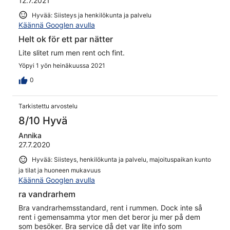
12.7.2021
Hyvää: Siisteys ja henkilökunta ja palvelu
Käännä Googlen avulla
Helt ok för ett par nätter
Lite slitet rum men rent och fint.
Yöpyi 1 yön heinäkuussa 2021
0
Tarkistettu arvostelu
8/10 Hyvä
Annika
27.7.2020
Hyvää: Siisteys, henkilökunta ja palvelu, majoituspaikan kunto
ja tilat ja huoneen mukavuus
Käännä Googlen avulla
ra vandrarhem
Bra vandrarhemsstandard, rent i rummen. Dock inte så
rent i gemensamma ytor men det beror ju mer på dem
som besöker. Bra service då det var lite info som