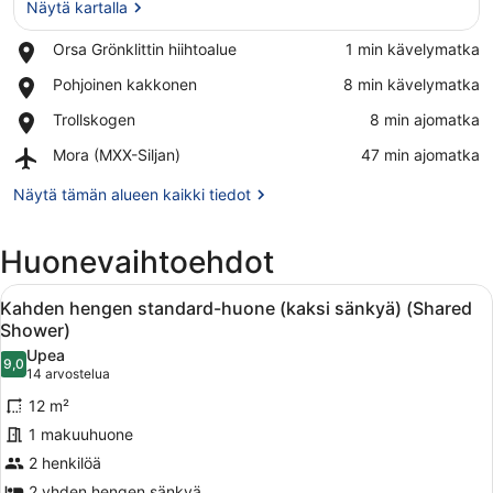
Näytä kartalla
Place,
Orsa Grönklittin hiihtoalue
‪1 min kävelymatka‬
Orsa
Näytä kartalla
Place,
Pohjoinen kakkonen
‪8 min kävelymatka‬
Grönklittin
Pohjoinen
hiihtoalue
Place,
Trollskogen
‪8 min ajomatka‬
kakkonen
Trollskogen
Airport,
Mora (MXX-Siljan)
‪47 min ajomatka‬
Mora
(MXX-
Näytä tämän alueen kaikki tiedot
Siljan)
Huonevaihtoehdot
Avaa
Makuuhuoneessa on kaksi sänkyä, t
5
Kahden hengen standard-huone (kaksi sänkyä) (Shared
kaikki
Shower)
huonetyypin
Upea
9,0
Kahden
9,0 kautta 10
(14
14 arvostelua
hengen
arvostelua)
12 m²
standard-
1 makuuhuone
huone
2 henkilöä
(kaksi
2 yhden hengen sänkyä