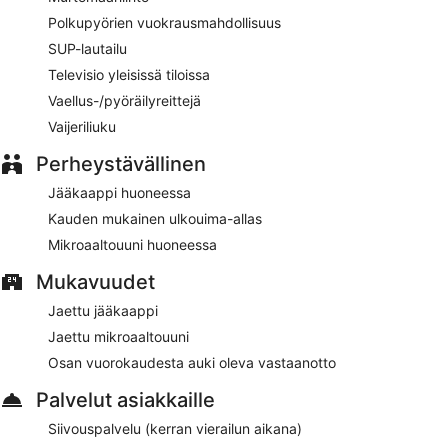
Polkupyörien vuokrausmahdollisuus
SUP-lautailu
Televisio yleisissä tiloissa
Vaellus-/pyöräilyreittejä
Vaijeriliuku
Perheystävällinen
Jääkaappi huoneessa
Kauden mukainen ulkouima-allas
Mikroaaltouuni huoneessa
Mukavuudet
Jaettu jääkaappi
Jaettu mikroaaltouuni
Osan vuorokaudesta auki oleva vastaanotto
Palvelut asiakkaille
Siivouspalvelu (kerran vierailun aikana)