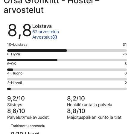
Orsa Grönklitt - Hostel –
arvostelut
Arvostelut
8,8
Loistava
62 arvostelua
Arvostelut
Arvosana
10–Loistava
31
10
Arvosana
8–Hyvä
26
-
8
Loistava.
Arvosana
6–OK
3
-
31
6
Hyvä.
Arvosana
4–Huono
0
kautta
-
26
4
62
OK.
Arvosana
2–Hirveä
2
kautta
-
arvostelua
3
2
62
Huono.
kautta
-
arvostelua
0
9,2/10
8,2/10
62
Hirveä.
kautta
Siisteys
Henkilökunta ja palvelu
arvostelua
2
62
8,6/10
8,8/10
kautta
arvostelua
Palvelut/mukavuudet
Majoituspaikan kunto ja tilat
62
Arvostelut
arvostelua
Tarkistettu arvostelu