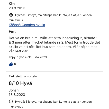
Kim
20.8.2023
Hyvää: Siisteys, majoituspaikan kunto ja tilat ja huoneen
mukavuus
Käännä Googlen avulla
Fint
Det va en bra rum, svårt att hitta inceckning 2, hittade 1
& 3 men efter mycket letande nr 2. Mest för vi trodde det
skulle va ett rött litet hus som de andra. Vi är nöjda med
vår natt där.
Yöpyi 1 yön elokuussa 2023
0
Tarkistettu arvostelu
8/10 Hyvä
Johan
18.8.2023
Hyvää: Siisteys, majoituspaikan kunto ja tilat ja huoneen
mukavuus