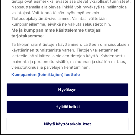
Anna
tietoja ovat esimerkiksi evästeissä olevat yksilölliset tunnisteet.
23.7.2025
Napsauttamalla alla olevaa linkkiä voit hyväksyä tai hallinnoida
valintojasi. Voit tehdä tämän myös myöhemmin
Yöpyi 1 yön heinäkuussa 2025
Tietosuojakäytäntö-sivullamme. Valintasi välitetään
0
kumppaneillemme, eivätkä ne vaikuta selaustietoihin.
Me ja kumppanimme käsittelemme tietojasi
tarjotaksemme:
Katso kaikki arvostelut
Tarkkojen sijaintitietojen käyttäminen. Laitteen ominaisuuksien
käyttäminen tunnistamista varten. Tietojen tallentaminen
Hotellit
laitteelle ja/tai laitteella olevien tietojen käyttö. Kohdennettu
mainonta ja personoitu sisältö, mainonnan ja sisällön mittaus,
Cape East
yleisötutkimus ja palvelujen kehittäminen.
Hemavans Högfjällshotell
Kosta Lodge
Kumppanien (toimittajien) luettelo
Alcatraz
Radisson Blu Airport Terminal Hotel, Stockholm-Arlanda
Hyväksyn
Airport
Haparanda Stadshotell
Aiden by Best Western Skavsta Airport
Quality Hotel Prisma
Hylkää kaikki
The Steam Hotel
Utö Värdshus
Abisko Turiststation STF
Näytä käyttötarkoitukset
Grand Hotel Lapland
IKEA Hotell