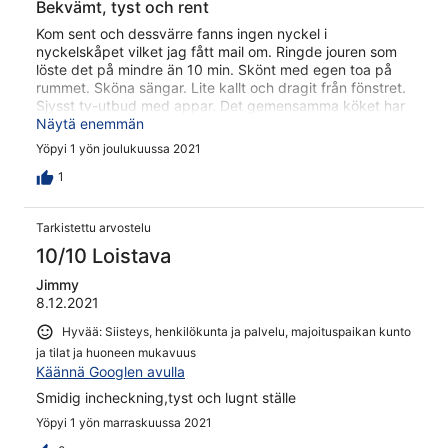
Bekvämt, tyst och rent
Kom sent och dessvärre fanns ingen nyckel i
nyckelskåpet vilket jag fått mail om. Ringde jouren som
löste det på mindre än 10 min. Skönt med egen toa på
rummet. Sköna sängar. Lite kallt och dragit från fönstret.
Sjysst tv-utbud med appar. Det gemensamma köket har
allt man kan önska. Nära servicecentret och lift.
Näytä enemmän
Yöpyi 1 yön joulukuussa 2021
1
Tarkistettu arvostelu
10/10 Loistava
Jimmy
8.12.2021
Hyvää: Siisteys, henkilökunta ja palvelu, majoituspaikan kunto
ja tilat ja huoneen mukavuus
Käännä Googlen avulla
Smidig incheckning,tyst och lugnt ställe
Yöpyi 1 yön marraskuussa 2021