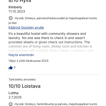
8/10 Hyvä
Kimberly
11.10.2023
Hyvää: Siisteys, palvelut/mukavuudet ja majoituspaikan kunto
ja tilat
Käännä Googlen avulla
It’s a beautiful hostel with community showers and
laundry. No one was there to check in and wasn’t
provided sheets or given check out instructions. The
common are of living room, dining room and kitchen is
well stocked with multiple dining tables, cooktops, sink
and microwaves. The pantry and refrigerators are
Näytä enemmän
labeled with your room number. It was very quiet. I had a
Yöpyi 2 yötä lokakuussa 2023
half bath in my room. The room is beautiful decorated.
Enjoyed my stay. Gave it 4 star due to lack of
0
information, no one to discuss issues and lack of sheets.
Tarkistettu arvostelu
10/10 Loistava
Lottha
2.7.2025
Hyvää: Siisteys, henkilökunta ja palvelu, majoituspaikan kunto