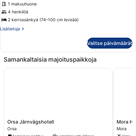
arvostelua)
1 makuuhuone
4 henkilöä
2 kerrossänkyä (74–100 cm leveää)
Lisätietoja
Lisätietoja
huoneesta
Neljän
Valitse päivämäärät
hengen
standard-
huone
Samankaltaisia majoituspaikkoja
(Shared
Shower)
Orsa Järnvägshotell
Mora Hote
Orsa
Mora
Orsa Järnvägshotell
Mora Hot
Järnvägshotell
Hotell
Orsa
Mora
Orsa
&