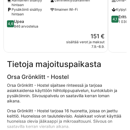
Aamiainen sisältyy
Lemmikkiystävällinen
Uima-al
Spa
hintaan
Mora
Pysäköinti sisältyy
Ilmainen Wi-Fi
Kylpylä
hintaan
4.1
Erittä
4,1
4.6
Upea
kautta
1 030 
4,6
kautta
846 arvostelua
5,
5,
Erittäin
Hinta
151 €
Upea,
hyvä,
on
846
sisältää verot ja maksut
1 030
151 €
7.9.–8.9.
arvostelua
arvostelu
Tietoja majoituspaikasta
Orsa Grönklitt - Hostel
Orsa Grönklitt - Hostel sijaitsee rinteessä ja tarjoaa
asiakkaidensa käyttöön hiihtolippupalvelun, kuntoklubin ja
pysäköinnin. Siivouspalvelu on saatavilla kerran loman
aikana.
Orsa Grönklitt - Hostel tarjoaa 16 huonetta, joissa on jaettu
keittiö. Huoneissa on taulutelevisio. Asiakkaat voivat käyttää
huoneissa olevia jääkaappi ja mikroaaltouuni. Siivous on
saatavilla kerran vierailun aikana.