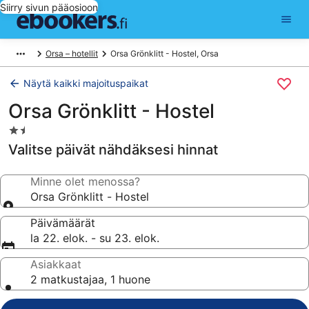
Siirry sivun pääosioon
Orsa – hotellit
Orsa Grönklitt - Hostel, Orsa
Näytä kaikki majoituspaikat
Orsa Grönklitt - Hostel
1.5
tähden
Valitse päivät nähdäksesi hinnat
majoituspaikka
Minne olet menossa?
Orsa Grönklitt - Hostel
Päivämäärät
la 22. elok. - su 23. elok.
Asiakkaat
2 matkustajaa, 1 huone