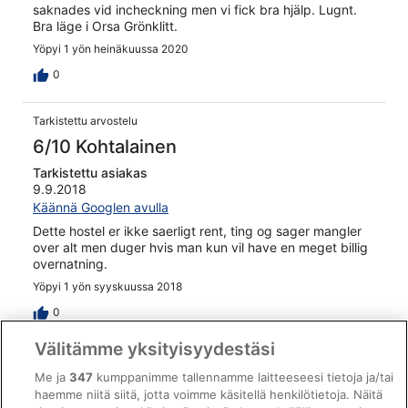
saknades vid incheckning men vi fick bra hjälp. Lugnt.
Bra läge i Orsa Grönklitt.
Yöpyi 1 yön heinäkuussa 2020
0
Tarkistettu arvostelu
6/10 Kohtalainen
Tarkistettu asiakas
9.9.2018
Käännä Googlen avulla
Dette hostel er ikke saerligt rent, ting og sager mangler
over alt men duger hvis man kun vil have en meget billig
overnatning.
Yöpyi 1 yön syyskuussa 2018
0
Välitämme yksityisyydestäsi
Tarkistettu arvostelu
Me ja
347
kumppanimme tallennamme laitteeseesi tietoja ja/tai
2/10 Hirveä
haemme niitä siitä, jotta voimme käsitellä henkilötietoja. Näitä